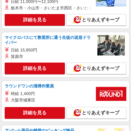
日給 11,000円〜12,100円
紹介予定派遣
栃木市・小山市・さいたま市西区・さいたま市岩槻区・久喜市・
株式会社シエロ
スマホ携帯販売【ワイモバイル】
詳細を見る
とりあえずキープ
時給1600円〜 ※別途インセンティブ、職能評
価制度あり ※残業代支給 ★交通費別途支給（規定
あり） ゜+゜・。○。・゜+゜・。○。・゜+゜ 入
マイクロバスにて教習所に通う生徒の送迎ドラ
三重県津市の家電量販店
社祝い金10万円支給(規定有) お友達を紹介頂くと,
イバー
インセンティブ支給(規定有) ★月2回払い・週払い
日給 15,850円
詳細を見る
キープ
可能（規程有）★ ゜・。○。・゜+゜・。○。・゜
箕面市
+゜
派遣社員
詳細を見る
とりあえずキープ
株式会社シエロ
【ソフトバンク】の店舗スタッフ
時給1500円〜1600円（経験・能力による） ※
ラウンドワンの清掃作業員
残業代支給 ★交通費別途支給（規定あり） ゜
時給 1,400円
+゜・。○。・゜+゜・。○。・゜+゜ 入社祝い金10
三重県津市のsoftbankショップ
大阪市城東区
万円支給(規定有) お友達を紹介頂くと, インセンテ
ィブ支給(規定有) ★月2回払い・週払い可能（規程
詳細を見る
キープ
有）★ ゜・。○。・゜+゜・。○。・゜+゜
詳細を見る
とりあえずキープ
派遣社員
株式会社シエロ
アパレル用品や雑貨のピッキング検品