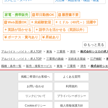
コンビニ・スーパー
入出庫・商品管理・検品・検査
家電・携帯販売
即日勤務OK
履歴書不要
Web面接OK
未経験歓迎
ミドル（40代～）活躍中
英語が活かせる
語学力を活かせる（英語以外）
ボーナス・賞与あり
昇給あり
もっと見る
アルバイト・バイト・求人TOP
東海
三重県
津市
株式会社シエロの求
アルバイト・バイト・求人TOP
三重県の路線
近鉄名古屋線
江戸橋駅
職種・条件一覧
販売・接客サービス
東海
三重県
津市
株式会社シエ
掲載ご希望のお客様へ
よくある質問
お問い合わせ
利用規約
リンクについて
プライバシーポリシー
Cookieポリシー
個人情報保護方針