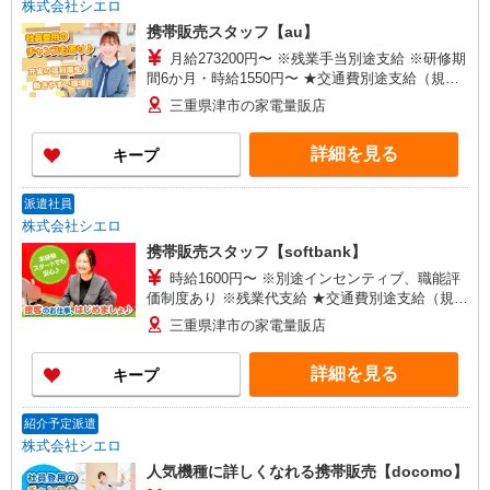
株式会社シエロ
携帯販売スタッフ【au】
月給273200円〜 ※残業手当別途支給 ※研修期
間6か月・時給1550円〜 ★交通費別途支給（規定
あり） ゜+゜・。○。・゜+゜・。○。・゜+゜ 入
三重県津市の家電量販店
社祝い金10万円支給(規定有) お友達を紹介頂くと,
インセンティブ支給(規定有) ゜・。○。・゜
詳細を見る
キープ
+゜・。○。・゜+゜
派遣社員
株式会社シエロ
携帯販売スタッフ【softbank】
時給1600円〜 ※別途インセンティブ、職能評
価制度あり ※残業代支給 ★交通費別途支給（規定
あり） ゜+゜・。○。・゜+゜・。○。・゜+゜ 入
三重県津市の家電量販店
社祝い金10万円支給(規定有) お友達を紹介頂くと,
インセンティブ支給(規定有) ★月2回払い・週払い
詳細を見る
キープ
可能（規程有）★ ゜・。○。・゜+゜・。○。・゜
+゜
紹介予定派遣
株式会社シエロ
人気機種に詳しくなれる携帯販売【docomo】