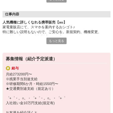
大手キャリアの店舗勤務なので安心・安定！
一度身に着けた知識は、
ずっと先まで役に立ちます！
仕事内容
人気機種に詳しくなれる携帯販売【au】
丁寧な研修もあるので、
家電量販店にて、スマホを案内するおシゴト♪
みなさんから働きやすいと好評です♪
特に難しい説明もないので、ご安心を。新規契約、機種変更、
最新アプリ事情やお得なプラン、
各種料金プランのご相談対応・ご提案などをお願いします。
スマホの裏ワザを学べるチャンス♪
もっと見る
初めての方でも安心♪
【選べるお仕事いろいろ】
あなた専属のコーディネーターが親切・丁寧にフォローするので、
￣￣￣￣￣￣￣￣￣￣￣
満足度◎
▼オフィスワーク
募集情報（紹介予定派遣）
事務、経理、データ入力、コールセンター、受付
■携帯やインターネット販売業務
▼工場・製造・軽作業系
給与
docomo(ドコモ)/au(エーユー)・KDDI/softbank(ソフトバンク)など
機械/食品製造・梱包・仕分け・加工・組立・検査
月給273200円〜
の大手キャリアから
▼美容系
※残業手当別途支給
ワイモバイル(Y!mobille)、楽天モバイル、UQなど格安スマホまで幅
眉毛サロンのアイブロウ・ネイリスト・エステ
※研修期間6か月・時給1550円〜
広く紹介可能♪
▼営業・販売
★交通費別途支給（規定あり）
人気のApple（アップル）店舗もございます！
法人営業・アパレル販売・個別指導塾・人材紹介
▼人気案件も多数♪
゜+゜・。○。・゜+゜・。○。・゜+゜
短期・期間限定・オープニング・官公庁案件
入社祝い金10万円支給(規定有)
上場/優良/大手企業など
お友達を紹介頂くと,