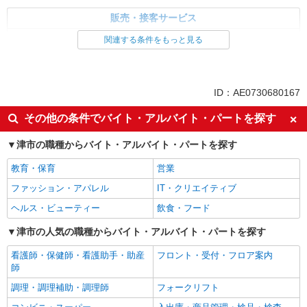
販売・接客サービス
家電・携帯販売
関連する条件をもっと見る
同じ特徴から求人を探す
未経験歓迎
ミドル（40代～）活躍中
ID：AE0730680167
英語が活かせる
ボーナス・賞与あり
その他の条件でバイト・アルバイト・パートを探す
車通勤OK
交通費支給
津市の職種からバイト・アルバイト・パートを探す
社会保険あり
社員登用あり
教育・保育
営業
ファッション・アパレル
IT・クリエイティブ
ヘルス・ビューティー
飲食・フード
津市の人気の職種からバイト・アルバイト・パートを探す
看護師・保健師・看護助手・助産
フロント・受付・フロア案内
師
調理・調理補助・調理師
フォークリフト