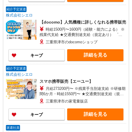
紹介予定派遣
株式会社シエロ
【docomo】人気機種に詳しくなれる携帯販売
時給1500円〜1600円（経験・能力による） ※
残業代支給 ★交通費別途支給（規定あり） ゜
+゜・。○。・゜+゜・。○。・゜+゜ 入社祝い金10
三重県津市のdocomoショップ
万円支給(規定有) お友達を紹介頂くと, インセンテ
ィブ支給(規定有) ★月2回払い・週払い可能（規程
詳細を見る
キープ
有）★ ゜・。○。・゜+゜・。○。・゜+゜
紹介予定派遣
株式会社シエロ
スマホ携帯販売【エーユー】
月給273200円〜 ※残業手当別途支給 ※研修期
間6か月・時給1550円〜 ★交通費別途支給（規定
あり） ゜+゜・。○。・゜+゜・。○。・゜+゜ 入
三重県津市の家電量販店
社祝い金10万円支給(規定有) お友達を紹介頂くと,
インセンティブ支給(規定有) ゜・。○。・゜
詳細を見る
キープ
+゜・。○。・゜+゜
派遣社員