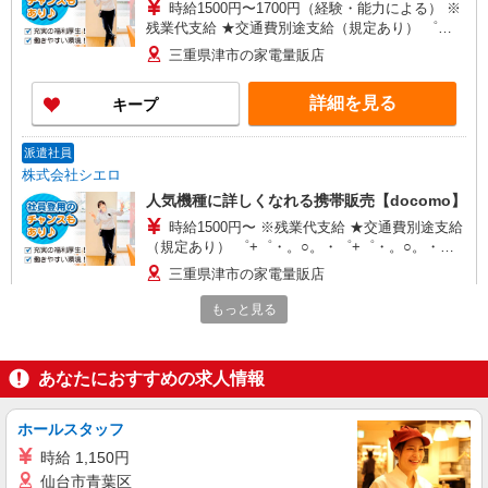
時給1500円〜1700円（経験・能力による） ※
残業代支給 ★交通費別途支給（規定あり） ゜
+゜・。○。・゜+゜・。○。・゜+゜ 入社祝い金10
三重県津市の家電量販店
万円支給(規定有) お友達を紹介頂くと, インセンテ
ィブ支給(規定有) ★月2回払い・週払い可能（規程
詳細を見る
キープ
有）★ ゜・。○。・゜+゜・。○。・゜+゜
派遣社員
株式会社シエロ
人気機種に詳しくなれる携帯販売【docomo】
時給1500円〜 ※残業代支給 ★交通費別途支給
（規定あり） ゜+゜・。○。・゜+゜・。○。・゜
+゜ 入社祝い金10万円支給(規定有) お友達を紹介
三重県津市の家電量販店
頂くと, インセンティブ支給(規定有) ★月2回払
い・週払い可能（規程有）★ ゜・。○。・゜
もっと見る
詳細を見る
キープ
+゜・。○。・゜+゜
派遣社員
あなたにおすすめの求人情報
株式会社シエロ
携帯販売スタッフ【softbank】
ホールスタッフ
時給1600円〜 ※別途インセンティブ、職能評
時給 1,150円
価制度あり ※残業代支給 ★交通費別途支給（規定
仙台市青葉区
あり） ゜+゜・。○。・゜+゜・。○。・゜+゜ 入