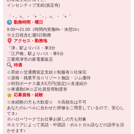
【スマホ面接実施中】
インセンティブ支給(規定有)
￣￣￣￣￣￣￣￣￣
自宅に居ながらスマホでカンタン面接OK！
゜・。○。・゜+゜・。○。・゜+゜
オンライン面談なのでスピード対応。
勤務時間・曜日
9:00〜21:00（時間内実働8h・休憩1h）
※土日祝含む週5日勤務
アクセス・勤務地
「津」駅よりバス・車3分
「江戸橋」駅よりバス・車5分
三重県津市の家電量販店
待遇
☆昇給☆交通費規定支給☆制服有☆社保完
☆資格・残業手当☆リゾート施設・ジム優待
☆特別ボーナス最大5万円(規定)☆友達紹介
☆車通勤OK☆正社員登用制度有
応募資格・経験
☆未経験の方も大歓迎☆ ※高校生は不可
あなたのレベルに合わせた研修をご用意しているので、安心し
てネ♪
※ハローワークでお仕事お探しの方も対象
※エリアによって英語・中国語・ポルトガル語などの語学を活
かせます♪