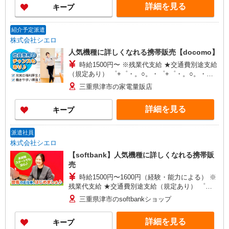
詳細を見る
キープ
紹介予定派遣
株式会社シエロ
人気機種に詳しくなれる携帯販売【docomo】
時給1500円〜 ※残業代支給 ★交通費別途支給
（規定あり） ゜+゜・。○。・゜+゜・。○。・゜
+゜ 入社祝い金10万円支給(規定有) お友達を紹介
三重県津市の家電量販店
頂くと, インセンティブ支給(規定有) ★月2回払
い・週払い可能（規程有）★ ゜・。○。・゜
詳細を見る
キープ
+゜・。○。・゜+゜
派遣社員
株式会社シエロ
【softbank】人気機種に詳しくなれる携帯販
売
時給1500円〜1600円（経験・能力による） ※
残業代支給 ★交通費別途支給（規定あり） ゜
+゜・。○。・゜+゜・。○。・゜+゜ 入社祝い金10
三重県津市のsoftbankショップ
万円支給(規定有) お友達を紹介頂くと, インセンテ
ィブ支給(規定有) ★月2回払い・週払い可能（規程
詳細を見る
キープ
有）★ ゜・。○。・゜+゜・。○。・゜+゜