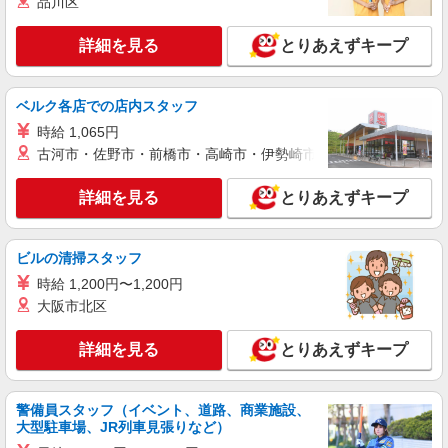
品川区
ィブ支給(規定有) ★月2回払い・週払い可能（規程
詳細を見る
キープ
有）★ ゜・。○。・゜+゜・。○。・゜+゜
詳細を見る
とりあえずキープ
紹介予定派遣
株式会社シエロ
ベルク各店での店内スタッフ
【ソフトバンク】の店舗スタッフ
時給 1,065円
時給1500円〜1800円（経験・能力による） ※
古河市・佐野市・前橋市・高崎市・伊勢崎市・太田市・館林市・
残業代支給 ★交通費別途支給（規定あり） ゜
+゜・。○。・゜+゜・。○。・゜+゜ 入社祝い金10
三重県津市のsoftbankショップ
万円支給(規定有) お友達を紹介頂くと, インセンテ
詳細を見る
とりあえずキープ
ィブ支給(規定有) ★月2回払い・週払い可能（規程
詳細を見る
キープ
有）★ ゜・。○。・゜+゜・。○。・゜+゜
ビルの清掃スタッフ
派遣社員
時給 1,200円〜1,200円
株式会社シエロ
大阪市北区
【ソフトバンク】の店舗スタッフ
時給1300円〜1400円（経験・能力による） ※
詳細を見る
とりあえずキープ
残業代支給 ★交通費別途支給（規定あり） ゜
+゜・。○。・゜+゜・。○。・゜+゜ 入社祝い金10
三重県津市のsoftbankショップ
万円支給(規定有) お友達を紹介頂くと, インセンテ
ィブ支給(規定有) ★月2回払い・週払い可能（規程
警備員スタッフ（イベント、道路、商業施設、
詳細を見る
キープ
大型駐車場、JR列車見張りなど）
有）★ ゜・。○。・゜+゜・。○。・゜+゜