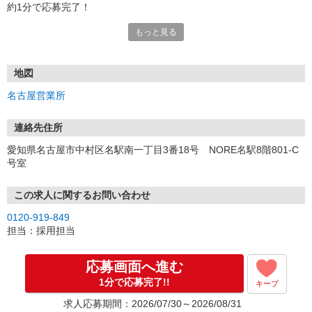
約1分で応募完了！
もっと見る
■電話応募の場合
電話応募も歓迎！（受付:10:00〜20:00）
土日祝も受付中♪
地図
【選考フロー】
名古屋営業所
①応募から3営業日を目安に、メールorお電話でご連絡します。
②面接日時を決定！「0120」から始まる電話番号からご連絡します
★スマホでWEB面接（LINEなど）・出張面接・事務所面接と選べま
連絡先住所
す
愛知県名古屋市中村区名駅南一丁目3番18号 NORE名駅8階801-C
③面接実施（履歴書不要）
号室
④勤務開始（スタート日は応相談）
※ご希望があれば、職場見学の調整もOKです！
この求人に関するお問い合わせ
お気軽にご応募ください♪
0120-919-849
担当：採用担当
応募画面へ進む
1分で応募完了!!
キープ
求人応募期間：2026/07/30～2026/08/31