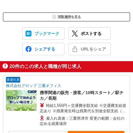
閲覧履歴を見る
ブックマーク
ポストする
シェアする
URLをシェア
20
件のこの求人と職種が同じ求人
派遣社員
株式会社グロップ 三重オフィス
携帯関連の販売・接客／10時スタート／駅チ
カ／長期
時給1,550円＋交通費全額支給 ※交通費支給規
定あり ※残業発生時は残業代を別途全額支給（法
定基準通り） ※給与の希望日払い（週払い）制度
雇入れ直後：三重県津市 変更の範囲：会社の
あり 【月収例】＊月22日勤務の場合 時給1,550円
定める就業場所
×8時間×22日＝272,800円＋交通費