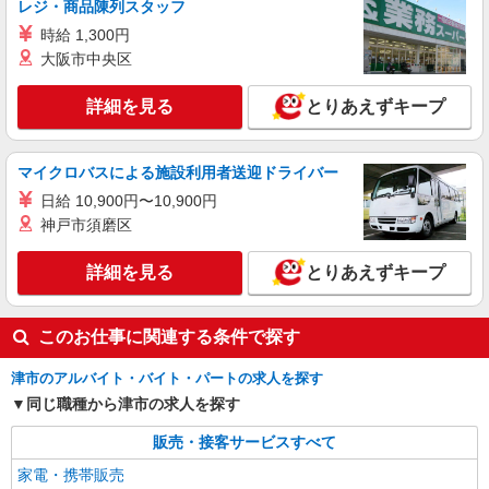
レジ・商品陳列スタッフ
残業代支給 ★交通費別途支給（規定あり） ゜
時給 1,300円
+゜・。○。・゜+゜・。○。・゜+゜ 入社祝い金10
三重県津市のdocomoショップ
万円支給(規定有) お友達を紹介頂くと, インセンテ
大阪市中央区
ィブ支給(規定有) ★月2回払い・週払い可能（規程
詳細を見る
キープ
有）★ ゜・。○。・゜+゜・。○。・゜+゜
詳細を見る
とりあえずキープ
派遣社員
株式会社シエロ
マイクロバスによる施設利用者送迎ドライバー
【au】の携帯販売スタッフ
日給 10,900円〜10,900円
時給1300円〜1400円（経験・能力による） ※
神戸市須磨区
残業代支給 ★交通費別途支給（規定あり） ゜
+゜・。○。・゜+゜・。○。・゜+゜ 入社祝い金10
三重県津市のauショップ
詳細を見る
とりあえずキープ
万円支給(規定有) お友達を紹介頂くと, インセンテ
ィブ支給(規定有) ★月2回払い・週払い可能（規程
詳細を見る
キープ
有）★ ゜・。○。・゜+゜・。○。・゜+゜
このお仕事に関連する条件で探す
津市のアルバイト・バイト・パートの求人を探す
同じ職種から津市の求人を探す
販売・接客サービスすべて
家電・携帯販売