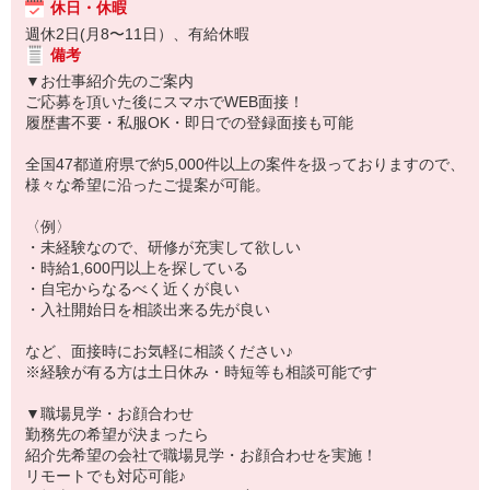
休日・休暇
週休2日(月8〜11日）、有給休暇
備考
▼お仕事紹介先のご案内
ご応募を頂いた後にスマホでWEB面接！
履歴書不要・私服OK・即日での登録面接も可能
全国47都道府県で約5,000件以上の案件を扱っておりますので、
様々な希望に沿ったご提案が可能。
〈例〉
・未経験なので、研修が充実して欲しい
・時給1,600円以上を探している
・自宅からなるべく近くが良い
・入社開始日を相談出来る先が良い
など、面接時にお気軽に相談ください♪
※経験が有る方は土日休み・時短等も相談可能です
▼職場見学・お顔合わせ
勤務先の希望が決まったら
紹介先希望の会社で職場見学・お顔合わせを実施！
リモートでも対応可能♪