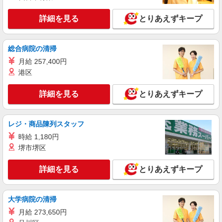
三重県津市の家電量販店
社祝い金10万円支給(規定有) お友達を紹介頂くと,
インセンティブ支給(規定有) ★月2回払い・週払い
詳細を見る
とりあえずキープ
詳細を見る
キープ
可能（規程有）★ ゜・。○。・゜+゜・。○。・゜
+゜
派遣社員
総合病院の清掃
株式会社シエロ
月給 257,400円
スマホ携帯販売【ドコモ】
港区
時給1650円〜1800円（経験・能力による） ※
残業代支給 ★交通費別途支給（規定あり） ゜
詳細を見る
とりあえずキープ
+゜・。○。・゜+゜・。○。・゜+゜ 入社祝い金10
三重県津市の家電量販店
万円支給(規定有) お友達を紹介頂くと, インセンテ
ィブ支給(規定有) ★月2回払い・週払い可能（規程
詳細を見る
レジ・商品陳列スタッフ
キープ
有）★ ゜・。○。・゜+゜・。○。・゜+゜
時給 1,180円
紹介予定派遣
堺市堺区
株式会社シエロ
【softbank】人気機種に詳しくなれる携帯販
詳細を見る
とりあえずキープ
売
時給1500円〜1600円（経験・能力による） ※
残業代支給 ★交通費別途支給（規定あり） ゜
大学病院の清掃
+゜・。○。・゜+゜・。○。・゜+゜ 入社祝い金10
三重県津市のsoftbankショップ
月給 273,650円
万円支給(規定有) お友達を紹介頂くと, インセンテ