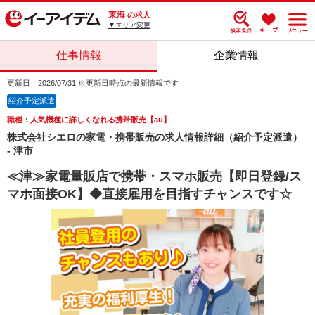
東海
の求人
▼エリア変更
仕事情報
企業情報
更新日：2026/07/31 ※更新日時点の最新情報です
紹介予定派遣
職種：人気機種に詳しくなれる携帯販売【au】
株式会社シエロの家電・携帯販売の求人情報詳細（紹介予定派遣）
- 津市
≪津≫家電量販店で携帯・スマホ販売【即日登録/ス
マホ面接OK】◆直接雇用を目指すチャンスです☆