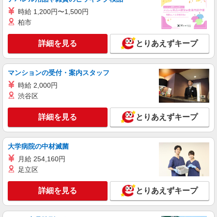
【softbank】の携帯販売スタッフ
時給 1,200円〜1,500円
月給207900円〜260200円（経験・能力によ
柏市
る） 資格手当（1〜6万円）賞与年2回（6月・12
月・実績最高5.4カ月分） 未経験から入社半年で
三重県津市のsoftbankショップ
詳細を見る
とりあえずキープ
年収400万円以上への昇給実績あり ※残業代支給
★交通費別途支給（規定あり） ゜+゜・。○。・゜
詳細を見る
キープ
+゜・。○。・゜+゜ 入社祝い金10万円支給(規定
マンションの受付・案内スタッフ
有) お友達を紹介頂くと, インセンティブ支給(規定
有) ゜・。○。・゜+゜・。○。・゜+゜
時給 2,000円
派遣社員
株式会社シエロ
渋谷区
【softbank】の携帯販売スタッフ
詳細を見る
とりあえずキープ
時給1300円〜1400円（経験・能力による） ※
残業代支給 ★交通費別途支給（規定あり） ゜
+゜・。○。・゜+゜・。○。・゜+゜ 入社祝い金10
三重県津市のsoftbankショップ
万円支給(規定有) お友達を紹介頂くと, インセンテ
大学病院の中材滅菌
ィブ支給(規定有) ★月2回払い・週払い可能（規程
月給 254,160円
詳細を見る
キープ
有）★ ゜・。○。・゜+゜・。○。・゜+゜
足立区
派遣社員
詳細を見る
とりあえずキープ
株式会社シエロ
【ドコモ】の店舗スタッフ
時給1500円〜1600円（経験・能力による） ※