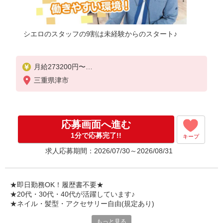
シエロのスタッフの9割は未経験からのスタート♪
月給273200円〜
※残業手当別途支給
三重県津市
※研修期間6か月・時給1550円〜
★交通費別途支給（規定あり）
゜+゜・。○。・゜+゜・。○。・゜+゜
応募画面へ進む
入社祝い金10万円支給(規定有)
1分で応募完了!!
キープ
お友達を紹介頂くと,
求人応募期間：2026/07/30～2026/08/31
インセンティブ支給(規定有)
゜・。○。・゜+゜・。○。・゜+゜
★即日勤務OK！履歴書不要★
★20代・30代・40代が活躍しています♪
★ネイル・髪型・アクセサリー自由(規定あり)
もっと見る
シエロのスタッフは9割が未経験スタート。