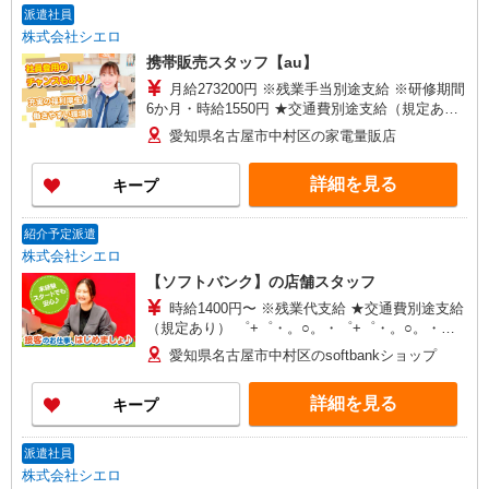
派遣社員
株式会社シエロ
携帯販売スタッフ【au】
月給273200円 ※残業手当別途支給 ※研修期間
6か月・時給1550円 ★交通費別途支給（規定あ
り） ゜+゜・。○。・゜+゜・。○。・゜+゜ 入社
愛知県名古屋市中村区の家電量販店
祝い金10万円支給(規定有) お友達を紹介頂くと, イ
ンセンティブ支給(規定有) ゜・。○。・゜+゜・。
詳細を見る
キープ
○。・゜+゜
紹介予定派遣
株式会社シエロ
【ソフトバンク】の店舗スタッフ
時給1400円〜 ※残業代支給 ★交通費別途支給
（規定あり） ゜+゜・。○。・゜+゜・。○。・゜
+゜ 入社祝い金10万円支給(規定有) お友達を紹介
愛知県名古屋市中村区のsoftbankショップ
頂くと, インセンティブ支給(規定有) ★月2回払
い・週払い可能（規程有）★ ゜・。○。・゜
詳細を見る
キープ
+゜・。○。・゜+゜
派遣社員
株式会社シエロ