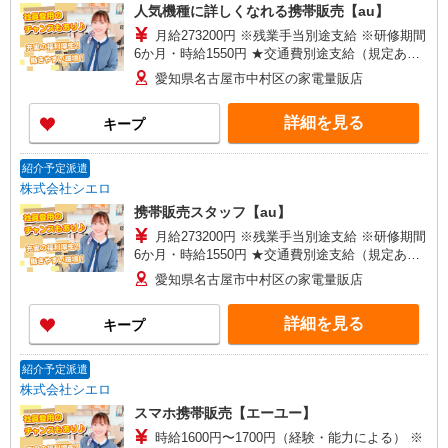
人気機種に詳しくなれる携帯販売【au】
月給273200円 ※残業手当別途支給 ※研修期間
6か月・時給1550円 ★交通費別途支給（規定あ
り） ゜+゜・。○。・゜+゜・。○。・゜+゜ 入社
愛知県名古屋市中村区の家電量販店
祝い金10万円支給(規定有) お友達を紹介頂くと, イ
ンセンティブ支給(規定有) ゜・。○。・゜+゜・。
詳細を見る
キープ
○。・゜+゜
紹介予定派遣
株式会社シエロ
携帯販売スタッフ【au】
月給273200円 ※残業手当別途支給 ※研修期間
6か月・時給1550円 ★交通費別途支給（規定あ
り） ゜+゜・。○。・゜+゜・。○。・゜+゜ 入社
愛知県名古屋市中村区の家電量販店
祝い金10万円支給(規定有) お友達を紹介頂くと, イ
ンセンティブ支給(規定有) ゜・。○。・゜+゜・。
詳細を見る
キープ
○。・゜+゜
紹介予定派遣
株式会社シエロ
スマホ携帯販売【エーユー】
時給1600円〜1700円（経験・能力による） ※