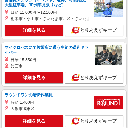
警備員スタッフ（イベント、道路、商業施設、
派遣社員
大型駐車場、JR列車見張りなど）
株式会社シエロ
日給 11,000円〜12,100円
【softbank】の携帯販売スタッフ
栃木市・小山市・さいたま市西区・さいたま市岩槻区・久喜市・
時給1500円〜1900円（経験・能力による） ※
残業代支給 ★交通費別途支給（規定あり） ゜
詳細を見る
とりあえずキープ
+゜・。○。・゜+゜・。○。・゜+゜ 入社祝い金10
愛知県名古屋市中村区のsoftbankショップ
万円支給(規定有) お友達を紹介頂くと, インセンテ
ィブ支給(規定有) ★月2回払い・週払い可能（規程
詳細を見る
キープ
有）★ ゜・。○。・゜+゜・。○。・゜+゜
マイクロバスにて教習所に通う生徒の送迎ドラ
イバー
紹介予定派遣
日給 15,850円
株式会社シエロ
箕面市
【docomo】人気機種に詳しくなれる携帯販売
詳細を見る
とりあえずキープ
時給1400円〜 ※残業代支給 ★交通費別途支給
（規定あり） ゜+゜・。○。・゜+゜・。○。・゜
+゜ 入社祝い金10万円支給(規定有) お友達を紹介
愛知県名古屋市中村区のdocomoショップ
頂くと, インセンティブ支給(規定有) ★月2回払
ラウンドワンの清掃作業員
い・週払い可能（規程有）★ ゜・。○。・゜
時給 1,400円
詳細を見る
キープ
+゜・。○。・゜+゜
大阪市城東区
派遣社員
詳細を見る
とりあえずキープ
株式会社シエロ