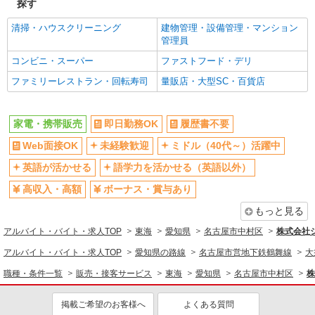
探す
清掃・ハウスクリーニング
建物管理・設備管理・マンション
管理員
コンビニ・スーパー
ファストフード・デリ
ファミリーレストラン・回転寿司
量販店・大型SC・百貨店
家電・携帯販売
即日勤務OK
履歴書不要
Web面接OK
未経験歓迎
ミドル（40代～）活躍中
英語が活かせる
語学力を活かせる（英語以外）
高収入・高額
ボーナス・賞与あり
もっと見る
アルバイト・バイト・求人TOP
東海
愛知県
名古屋市中村区
株式会社
アルバイト・バイト・求人TOP
愛知県の路線
名古屋市営地下鉄鶴舞線
大
職種・条件一覧
販売・接客サービス
東海
愛知県
名古屋市中村区
株
掲載ご希望のお客様へ
よくある質問