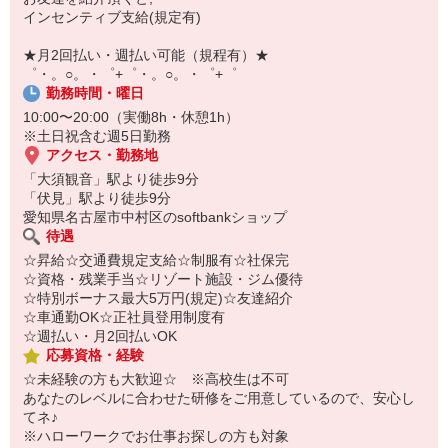
【スマホ面接実施中】
インセンティブ支給(規定有)
￣￣￣￣￣￣￣￣￣
自宅に居ながらスマホでカンタン面接OK！
★月2回払い・週払い可能（規程有）★
オンライン面談なのでスピード対応。
゜・。○。・゜+゜・。○。・゜+゜
勤務時間・曜日
10:00〜20:00（実働8h・休憩1h）
※土日祝含む週5日勤務
アクセス・勤務地
「大須観音」駅より徒歩9分
「伏見」駅より徒歩9分
愛知県名古屋市中村区のsoftbankショップ
待遇
☆昇給☆交通費規定支給☆制服有☆社保完
☆資格・残業手当☆リゾート施設・ジム優待
☆特別ボーナス最大5万円(規定)☆友達紹介
☆車通勤OK☆正社員登用制度有
☆週払い・月2回払いOK
応募資格・経験
☆未経験の方も大歓迎☆ ※高校生は不可
あなたのレベルに合わせた研修をご用意しているので、安心し
てネ♪
※ハローワークでお仕事お探しの方も対象