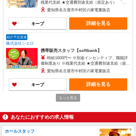
残業代支給 ★交通費別途支給（規定あり） ゜
+゜・。○。・゜+゜・。○。・゜+゜ 入社祝い金10
愛知県名古屋市中村区の家電量販店
万円支給(規定有) お友達を紹介頂くと, インセンテ
ィブ支給(規定有) ★月2回払い・週払い可能（規程
詳細を見る
キープ
有）★ ゜・。○。・゜+゜・。○。・゜+゜
紹介予定派遣
株式会社シエロ
携帯販売スタッフ【softbank】
時給1600円〜 ※別途インセンティブ、職能評
価制度あり ※残業代支給 ★交通費別途支給（規定
あり） ゜+゜・。○。・゜+゜・。○。・゜+゜ 入
愛知県名古屋市中村区の家電量販店
社祝い金10万円支給(規定有) お友達を紹介頂くと,
インセンティブ支給(規定有) ★月2回払い・週払い
詳細を見る
キープ
可能（規程有）★ ゜・。○。・゜+゜・。○。・゜
+゜
もっと見る
派遣社員
株式会社シエロ
【ソフトバンク】の店舗スタッフ
あなたにおすすめの求人情報
時給1400円〜 ※残業代支給 ★交通費別途支給
（規定あり） ゜+゜・。○。・゜+゜・。○。・゜
+゜ 入社祝い金10万円支給(規定有) お友達を紹介
ホールスタッフ
愛知県名古屋市中村区のsoftbankショップ
頂くと, インセンティブ支給(規定有) ★月2回払