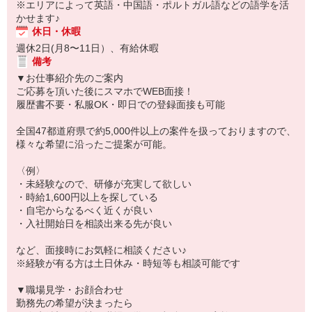
※エリアによって英語・中国語・ポルトガル語などの語学を活
かせます♪
休日・休暇
週休2日(月8〜11日）、有給休暇
備考
▼お仕事紹介先のご案内
ご応募を頂いた後にスマホでWEB面接！
履歴書不要・私服OK・即日での登録面接も可能
全国47都道府県で約5,000件以上の案件を扱っておりますので、
様々な希望に沿ったご提案が可能。
〈例〉
・未経験なので、研修が充実して欲しい
・時給1,600円以上を探している
・自宅からなるべく近くが良い
・入社開始日を相談出来る先が良い
など、面接時にお気軽に相談ください♪
※経験が有る方は土日休み・時短等も相談可能です
▼職場見学・お顔合わせ
勤務先の希望が決まったら