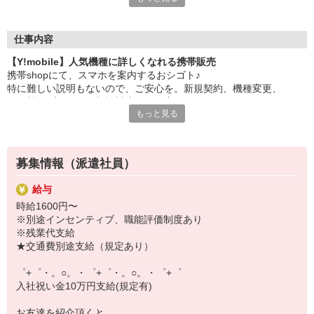
大手キャリアの店舗勤務なので安心・安定！
一度身に着けた知識は、
ずっと先まで役に立ちます！
仕事内容
【Y!mobile】人気機種に詳しくなれる携帯販売
丁寧な研修もあるので、
携帯shopにて、スマホを案内するおシゴト♪
みなさんから働きやすいと好評です♪
特に難しい説明もないので、ご安心を。新規契約、機種変更、
最新アプリ事情やお得なプラン、
各種料金プランのご相談対応・ご提案などをお願いします。
スマホの裏ワザを学べるチャンス♪
もっと見る
初めての方でも安心♪
【選べるお仕事いろいろ】
あなた専属のコーディネーターが親切・丁寧にフォローするので、
￣￣￣￣￣￣￣￣￣￣￣
満足度◎
▼オフィスワーク
募集情報（派遣社員）
事務、経理、データ入力、コールセンター、受付
■携帯やインターネット販売業務
▼工場・製造・軽作業系
給与
docomo(ドコモ)/au(エーユー)・KDDI/softbank(ソフトバンク)など
機械/食品製造・梱包・仕分け・加工・組立・検査
時給1600円〜
の大手キャリアから
▼美容系
※別途インセンティブ、職能評価制度あり
ワイモバイル(Y!mobille)、楽天モバイル、UQなど格安スマホまで幅
眉毛サロンのアイブロウ・ネイリスト・エステ
※残業代支給
広く紹介可能♪
▼営業・販売
★交通費別途支給（規定あり）
人気のApple（アップル）店舗もございます！
法人営業・アパレル販売・個別指導塾・人材紹介
▼人気案件も多数♪
゜+゜・。○。・゜+゜・。○。・゜+゜
短期・期間限定・オープニング・官公庁案件
入社祝い金10万円支給(規定有)
上場/優良/大手企業など
お友達を紹介頂くと,