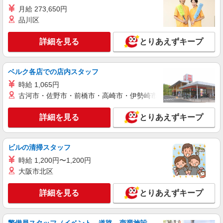
詳細を見る
キープ
可能（規程有）★ ゜・。○。・゜+゜・。○。・゜
月給 273,650円
+゜
品川区
派遣社員
株式会社シエロ
詳細を見る
とりあえずキープ
【ドコモ】の店舗スタッフ
時給1400円〜 ※残業代支給 ★交通費別途支給
（規定あり） ゜+゜・。○。・゜+゜・。○。・゜
ベルク各店での店内スタッフ
+゜ 入社祝い金10万円支給(規定有) お友達を紹介
愛知県名古屋市中村区のdocomoショップ
時給 1,065円
頂くと, インセンティブ支給(規定有) ★月2回払
い・週払い可能（規程有）★ ゜・。○。・゜
古河市・佐野市・前橋市・高崎市・伊勢崎市・太田市・館林市・
詳細を見る
キープ
+゜・。○。・゜+゜
詳細を見る
とりあえずキープ
紹介予定派遣
株式会社シエロ
人気機種に詳しくなれる携帯販売【au】
ビルの清掃スタッフ
月給273200円 ※残業手当別途支給 ※研修期間
時給 1,200円〜1,200円
6か月・時給1550円 ★交通費別途支給（規定あ
大阪市北区
り） ゜+゜・。○。・゜+゜・。○。・゜+゜ 入社
愛知県名古屋市中村区の家電量販店
祝い金10万円支給(規定有) お友達を紹介頂くと, イ
詳細を見る
とりあえずキープ
ンセンティブ支給(規定有) ゜・。○。・゜+゜・。
詳細を見る
キープ
○。・゜+゜