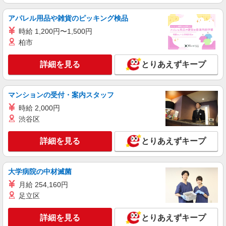
人気機種に詳しくなれる携帯販売
【Y!mobile】
アパレル用品や雑貨のピッキング検品
時給1600円〜 ※別途インセンティブ、職能評
時給 1,200円〜1,500円
価制度あり ※残業代支給 ★交通費別途支給（規定
あり） ゜+゜・。○。・゜+゜・。○。・゜+゜ 入
柏市
愛知県名古屋市中村区の家電量販店
社祝い金10万円支給(規定有) お友達を紹介頂くと,
インセンティブ支給(規定有) ★月2回払い・週払い
詳細を見る
とりあえずキープ
詳細を見る
キープ
可能（規程有）★ ゜・。○。・゜+゜・。○。・゜
+゜
紹介予定派遣
マンションの受付・案内スタッフ
株式会社シエロ
時給 2,000円
スマホ携帯販売【エーユー】
渋谷区
時給1500円〜1600円（経験・能力による） ※
残業代支給 ★交通費別途支給（規定あり） ゜
詳細を見る
とりあえずキープ
+゜・。○。・゜+゜・。○。・゜+゜ 入社祝い金10
愛知県名古屋市中村区の家電量販店
万円支給(規定有) お友達を紹介頂くと, インセンテ
ィブ支給(規定有) ★月2回払い・週払い可能（規程
詳細を見る
キープ
有）★ ゜・。○。・゜+゜・。○。・゜+゜
大学病院の中材滅菌
月給 254,160円
派遣社員
足立区
株式会社シエロ
【ソフトバンク】の店舗スタッフ
詳細を見る
とりあえずキープ
時給1400円〜 ※残業代支給 ★交通費別途支給