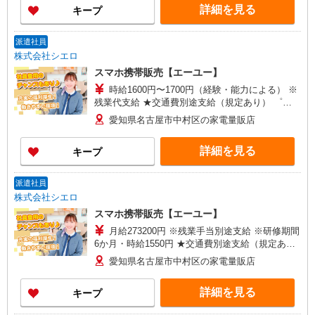
詳細を見る
キープ
可能（規程有）★ ゜・。○。・゜+゜・。○。・゜
+゜
派遣社員
株式会社シエロ
スマホ携帯販売【エーユー】
時給1600円〜1700円（経験・能力による） ※
残業代支給 ★交通費別途支給（規定あり） ゜
+゜・。○。・゜+゜・。○。・゜+゜ 入社祝い金10
愛知県名古屋市中村区の家電量販店
万円支給(規定有) お友達を紹介頂くと, インセンテ
ィブ支給(規定有) ★月2回払い・週払い可能（規程
詳細を見る
キープ
有）★ ゜・。○。・゜+゜・。○。・゜+゜
派遣社員
株式会社シエロ
スマホ携帯販売【エーユー】
月給273200円 ※残業手当別途支給 ※研修期間
6か月・時給1550円 ★交通費別途支給（規定あ
り） ゜+゜・。○。・゜+゜・。○。・゜+゜ 入社
愛知県名古屋市中村区の家電量販店
祝い金10万円支給(規定有) お友達を紹介頂くと, イ
ンセンティブ支給(規定有) ゜・。○。・゜+゜・。
詳細を見る
キープ
○。・゜+゜