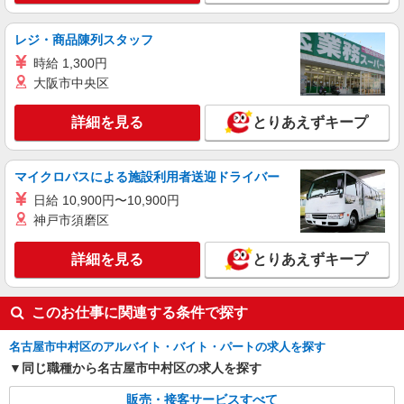
（規定あり） ゜+゜・。○。・゜+゜・。○。・゜
+゜ 入社祝い金10万円支給(規定有) お友達を紹介
愛知県名古屋市中村区のsoftbankショップ
レジ・商品陳列スタッフ
頂くと, インセンティブ支給(規定有) ★月2回払
時給 1,300円
い・週払い可能（規程有）★ ゜・。○。・゜
詳細を見る
キープ
+゜・。○。・゜+゜
大阪市中央区
派遣社員
詳細を見る
とりあえずキープ
株式会社シエロ
携帯販売スタッフ【docomo】
マイクロバスによる施設利用者送迎ドライバー
時給1500円〜1700円（経験・能力による） ※
残業代支給 ★交通費別途支給（規定あり） ゜
日給 10,900円〜10,900円
+゜・。○。・゜+゜・。○。・゜+゜ 入社祝い金10
愛知県名古屋市中村区の家電量販店
神戸市須磨区
万円支給(規定有) お友達を紹介頂くと, インセンテ
ィブ支給(規定有) ★月2回払い・週払い可能（規程
詳細を見る
詳細を見る
とりあえずキープ
キープ
有）★ ゜・。○。・゜+゜・。○。・゜+゜
このお仕事に関連する条件で探す
名古屋市中村区のアルバイト・バイト・パートの求人を探す
同じ職種から名古屋市中村区の求人を探す
販売・接客サービスすべて