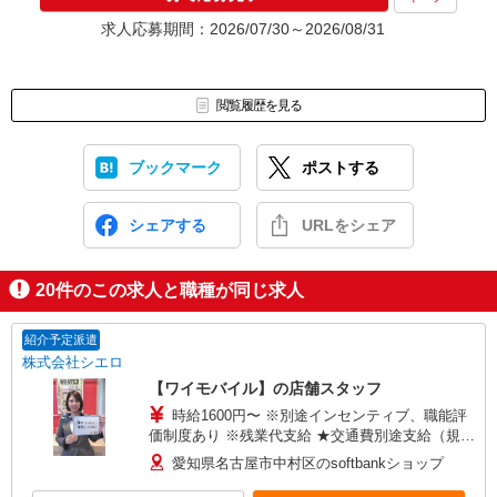
求人応募期間：2026/07/30～2026/08/31
閲覧履歴を見る
ブックマーク
ポストする
シェアする
URLをシェア
20
件のこの求人と職種が同じ求人
紹介予定派遣
株式会社シエロ
【ワイモバイル】の店舗スタッフ
時給1600円〜 ※別途インセンティブ、職能評
価制度あり ※残業代支給 ★交通費別途支給（規定
あり） ゜+゜・。○。・゜+゜・。○。・゜+゜ 入
愛知県名古屋市中村区のsoftbankショップ
社祝い金10万円支給(規定有) お友達を紹介頂くと,
インセンティブ支給(規定有) ★月2回払い・週払い