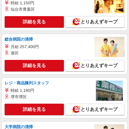
時給 1,150円
い・週払い可能（規程有）★ ゜・。○。・゜
詳細を見る
仙台市青葉区
キープ
+゜・。○。・゜+゜
詳細を見る
とりあえずキープ
紹介予定派遣
株式会社シエロ
携帯販売スタッフ【softbank】
総合病院の清掃
時給1600円〜 ※別途インセンティブ、職能評
月給 257,400円
価制度あり ※残業代支給 ★交通費別途支給（規定
あり） ゜+゜・。○。・゜+゜・。○。・゜+゜ 入
港区
愛知県名古屋市中村区の家電量販店
社祝い金10万円支給(規定有) お友達を紹介頂くと,
インセンティブ支給(規定有) ★月2回払い・週払い
詳細を見る
とりあえずキープ
詳細を見る
キープ
可能（規程有）★ ゜・。○。・゜+゜・。○。・゜
+゜
紹介予定派遣
レジ・商品陳列スタッフ
株式会社シエロ
時給 1,180円
人気機種に詳しくなれる携帯販売
堺市堺区
【softbank】
時給1600円〜 ※別途インセンティブ、職能評
詳細を見る
とりあえずキープ
価制度あり ※残業代支給 ★交通費別途支給（規定
あり） ゜+゜・。○。・゜+゜・。○。・゜+゜ 入
愛知県名古屋市中村区の家電量販店
社祝い金10万円支給(規定有) お友達を紹介頂くと,
インセンティブ支給(規定有) ★月2回払い・週払い
大学病院の清掃