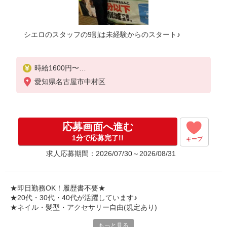
シエロのスタッフの9割は未経験からのスタート♪
時給1600円〜
※別途インセンティブ、職能評価制度あり
愛知県名古屋市中村区
※残業代支給
★交通費別途支給（規定あり）
゜+゜・。○。・゜+゜・。○。・゜+゜
応募画面へ進む
入社祝い金10万円支給(規定有)
1分で応募完了!!
キープ
お友達を紹介頂くと,
求人応募期間：2026/07/30～2026/08/31
インセンティブ支給(規定有)
★月2回払い・週払い可能（規程有）★
゜・。○。・゜+゜・。○。・゜+゜
★即日勤務OK！履歴書不要★
★20代・30代・40代が活躍しています♪
★ネイル・髪型・アクセサリー自由(規定あり)
もっと見る
シエロのスタッフは9割が未経験スタート。