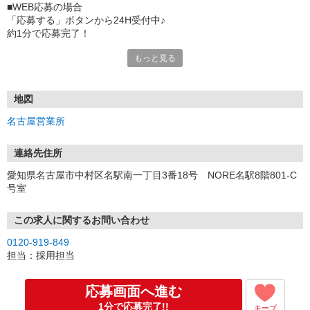
■WEB応募の場合
「応募する」ボタンから24H受付中♪
約1分で応募完了！
もっと見る
■電話応募の場合
電話応募も歓迎！（受付:10:00〜20:00）
土日祝も受付中♪
地図
【選考フロー】
名古屋営業所
①応募から3営業日を目安に、メールorお電話でご連絡します。
②面接日時を決定！「0120」から始まる電話番号からご連絡します
★スマホでWEB面接（LINEなど）・出張面接・事務所面接と選べま
連絡先住所
す
愛知県名古屋市中村区名駅南一丁目3番18号 NORE名駅8階801-C
③面接実施（履歴書不要）
号室
④勤務開始（スタート日は応相談）
※ご希望があれば、職場見学の調整もOKです！
この求人に関するお問い合わせ
お気軽にご応募ください♪
0120-919-849
担当：採用担当
応募画面へ進む
1分で応募完了!!
キープ