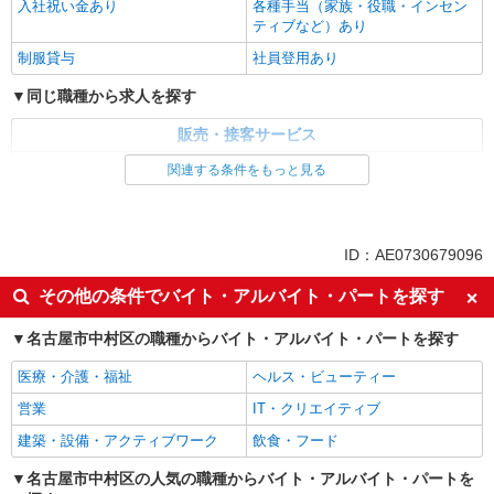
入社祝い金あり
各種手当（家族・役職・インセン
ティブなど）あり
制服貸与
社員登用あり
同じ職種から求人を探す
販売・接客サービス
家電・携帯販売
関連する条件をもっと見る
同じ特徴から求人を探す
未経験歓迎
ミドル（40代～）活躍中
ID：AE0730679096
英語が活かせる
ボーナス・賞与あり
その他の条件でバイト・アルバイト・パートを探す
日払い
車通勤OK
名古屋市中村区の職種からバイト・アルバイト・パートを探す
交通費支給
社会保険あり
社員登用あり
医療・介護・福祉
ヘルス・ビューティー
営業
IT・クリエイティブ
建築・設備・アクティブワーク
飲食・フード
名古屋市中村区の人気の職種からバイト・アルバイト・パートを