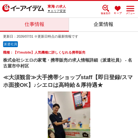
東海
の求人
▼エリア変更
仕事情報
企業情報
更新日：2026/07/31 ※更新日時点の最新情報です
派遣社員
職種：【Y!mobile】人気機種に詳しくなれる携帯販売
株式会社シエロの家電・携帯販売の求人情報詳細（派遣社員） - 名
古屋市中村区
≪大須観音≫大手携帯ショップstaff【即日登録/スマ
ホ面接OK】♪シエロは高時給＆厚待遇★