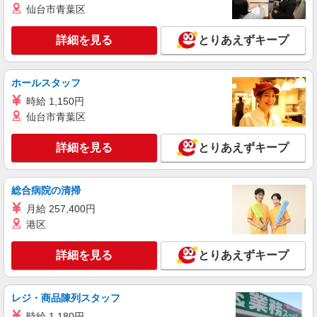
仙台市青葉区
ィブ支給(規定有) ★月2回払い・週払い可能（規程
詳細を見る
キープ
有）★ ゜・。○。・゜+゜・。○。・゜+゜
詳細を見る
とりあえずキープ
派遣社員
株式会社シエロ
ホールスタッフ
スマホ携帯販売【エーユー】
時給 1,150円
月給273200円 ※研修期間6か月・時給1550円
※残業代支給 ★交通費別途支給（規定あり） ゜
仙台市青葉区
+゜・。○。・゜+゜・。○。・゜+゜ 入社祝い金10
愛知県岡崎市の家電量販店
万円支給(規定有) お友達を紹介頂くと, インセンテ
詳細を見る
とりあえずキープ
ィブ支給(規定有) ゜・。○。・゜+゜・。○。・゜
詳細を見る
キープ
+゜
総合病院の清掃
紹介予定派遣
月給 257,400円
株式会社シエロ
港区
【softbank】の携帯販売スタッフ
時給1500円〜1600円（経験・能力による） ※
詳細を見る
とりあえずキープ
残業代支給 ★交通費別途支給（規定あり） ゜
+゜・。○。・゜+゜・。○。・゜+゜ 入社祝い金10
愛知県岡崎市のsoftbankショップ
万円支給(規定有) お友達を紹介頂くと, インセンテ
ィブ支給(規定有) ★月2回払い・週払い可能（規程
レジ・商品陳列スタッフ
詳細を見る
キープ
有）★ ゜・。○。・゜+゜・。○。・゜+゜
時給 1,180円