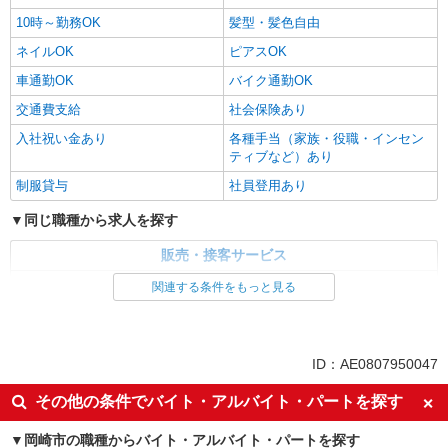
10時～勤務OK
髪型・髪色自由
ネイルOK
ピアスOK
車通勤OK
バイク通勤OK
交通費支給
社会保険あり
入社祝い金あり
各種手当（家族・役職・インセン
ティブなど）あり
制服貸与
社員登用あり
同じ職種から求人を探す
販売・接客サービス
家電・携帯販売
関連する条件をもっと見る
同じ特徴から求人を探す
未経験歓迎
ミドル（40代～）活躍中
ID：AE0807950047
英語が活かせる
ボーナス・賞与あり
その他の条件でバイト・アルバイト・パートを探す
日払い
車通勤OK
岡崎市の職種からバイト・アルバイト・パートを探す
交通費支給
社会保険あり