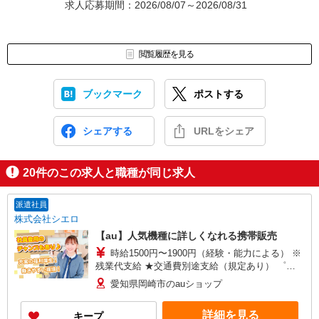
求人応募期間：2026/08/07～2026/08/31
閲覧履歴を見る
ブックマーク
ポストする
シェアする
URLをシェア
20
件のこの求人と職種が同じ求人
派遣社員
株式会社シエロ
【au】人気機種に詳しくなれる携帯販売
時給1500円〜1900円（経験・能力による） ※
残業代支給 ★交通費別途支給（規定あり） ゜
+゜・。○。・゜+゜・。○。・゜+゜ 入社祝い金10
愛知県岡崎市のauショップ
万円支給(規定有) お友達を紹介頂くと, インセンテ
ィブ支給(規定有) ★月2回払い・週払い可能（規程
詳細を見る
キープ
有）★ ゜・。○。・゜+゜・。○。・゜+゜