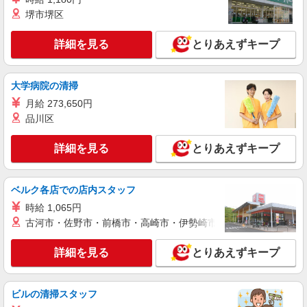
堺市堺区
紹介予定派遣
株式会社シエロ
詳細を見る
とりあえずキープ
【softbank】人気機種に詳しくなれる携帯販
売
時給1400〜1600円（経験・能力による） ※残
大学病院の清掃
業代支給 ★交通費別途支給（規定あり） ゜
月給 273,650円
+゜・。○。・゜+゜・。○。・゜+゜ 入社祝い金10
愛知県岡崎市の携帯ショップ
万円支給(規定有) お友達を紹介頂くと, インセンテ
品川区
ィブ支給(規定有) ★月2回払い・週払い可能（規程
詳細を見る
キープ
有）★ ゜・。○。・゜+゜・。○。・゜+゜
詳細を見る
とりあえずキープ
紹介予定派遣
株式会社シエロ
ベルク各店での店内スタッフ
【softbank】の携帯販売スタッフ
時給 1,065円
時給1500円〜1600円（経験・能力による） ※
古河市・佐野市・前橋市・高崎市・伊勢崎市・太田市・館林市・
残業代支給 ★交通費別途支給（規定あり） ゜
+゜・。○。・゜+゜・。○。・゜+゜ 入社祝い金10
愛知県岡崎市のsoftbankショップ
詳細を見る
とりあえずキープ
万円支給(規定有) お友達を紹介頂くと, インセンテ
ィブ支給(規定有) ★月2回払い・週払い可能（規程
詳細を見る
キープ
有）★ ゜・。○。・゜+゜・。○。・゜+゜
ビルの清掃スタッフ