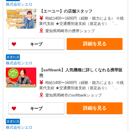
株式会社シエロ
【エーユー】の店舗スタッフ
時給1400〜1600円（経験・能力による） ※残
業代支給 ★交通費別途支給（規定あり） ゜
+゜・。○。・゜+゜・。○。・゜+゜ 入社祝い金10
愛知県岡崎市の携帯ショップ
万円支給(規定有) お友達を紹介頂くと, インセンテ
ィブ支給(規定有) ★月2回払い・週払い可能（規程
詳細を見る
キープ
有）★ ゜・。○。・゜+゜・。○。・゜+゜
派遣社員
株式会社シエロ
【softbank】人気機種に詳しくなれる携帯販
売
時給1400〜1600円（経験・能力による） ※残
業代支給 ★交通費別途支給（規定あり） ゜
+゜・。○。・゜+゜・。○。・゜+゜ 入社祝い金10
愛知県岡崎市のsoftbankショップ
万円支給(規定有) お友達を紹介頂くと, インセンテ
ィブ支給(規定有) ★月2回払い・週払い可能（規程
詳細を見る
キープ
有）★ ゜・。○。・゜+゜・。○。・゜+゜
派遣社員
株式会社シエロ