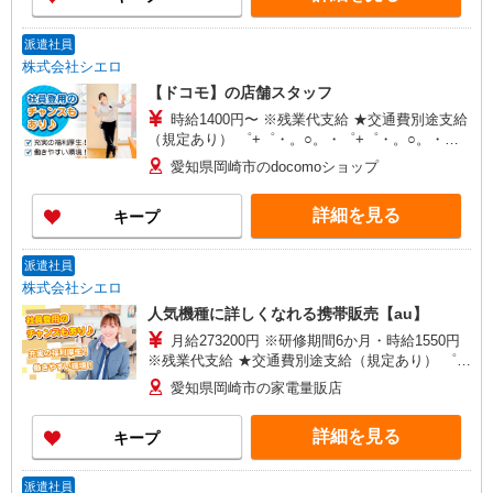
派遣社員
株式会社シエロ
【ドコモ】の店舗スタッフ
時給1400円〜 ※残業代支給 ★交通費別途支給
（規定あり） ゜+゜・。○。・゜+゜・。○。・゜
+゜ 入社祝い金10万円支給(規定有) お友達を紹介
愛知県岡崎市のdocomoショップ
頂くと, インセンティブ支給(規定有) ★月2回払
い・週払い可能（規程有）★ ゜・。○。・゜
詳細を見る
キープ
+゜・。○。・゜+゜
派遣社員
株式会社シエロ
人気機種に詳しくなれる携帯販売【au】
月給273200円 ※研修期間6か月・時給1550円
※残業代支給 ★交通費別途支給（規定あり） ゜
+゜・。○。・゜+゜・。○。・゜+゜ 入社祝い金10
愛知県岡崎市の家電量販店
万円支給(規定有) お友達を紹介頂くと, インセンテ
ィブ支給(規定有) ゜・。○。・゜+゜・。○。・゜
詳細を見る
キープ
+゜
派遣社員