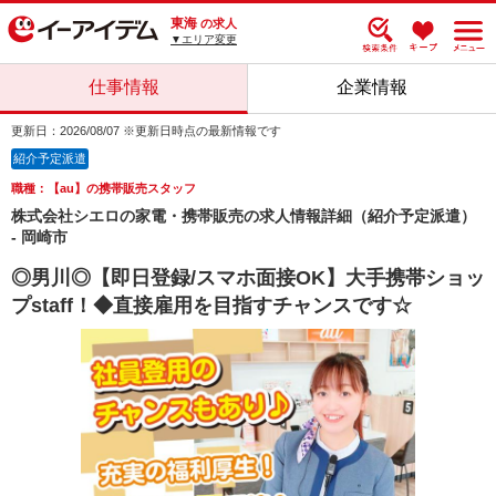
東海
の求人
▼エリア変更
仕事情報
企業情報
更新日：2026/08/07 ※更新日時点の最新情報です
紹介予定派遣
職種：【au】の携帯販売スタッフ
株式会社シエロの家電・携帯販売の求人情報詳細（紹介予定派遣）
- 岡崎市
◎男川◎【即日登録/スマホ面接OK】大手携帯ショッ
プstaff！◆直接雇用を目指すチャンスです☆