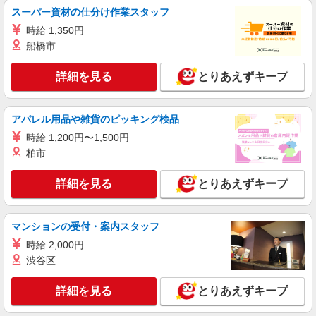
【UQモバイル】人気機種に詳しくなれる携帯
スーパー資材の仕分け作業スタッフ
販売
時給 1,350円
時給1400円〜 別途インセンティブ制度あり ※
残業代支給 ★交通費全額支給 ゜+゜・。○。・゜
船橋市
+゜・。○。・゜+゜ 入社祝い金10万円支給(規定
愛知県岡崎市のUQスポット
有) お友達を紹介頂くと, インセンティブ支給(規定
詳細を見る
とりあえずキープ
有) ★月2回払い・週払い可能（規程有）★ ゜・。
詳細を見る
キープ
○。・゜+゜・。○。・゜+゜
アパレル用品や雑貨のピッキング検品
紹介予定派遣
時給 1,200円〜1,500円
株式会社シエロ
柏市
【au】の携帯販売スタッフ
時給1400〜1600円（経験・能力による） ※残
詳細を見る
とりあえずキープ
業代支給 ★交通費別途支給（規定あり） ゜
+゜・。○。・゜+゜・。○。・゜+゜ 入社祝い金10
愛知県岡崎市の携帯ショップ
万円支給(規定有) お友達を紹介頂くと, インセンテ
ィブ支給(規定有) ★月2回払い・週払い可能（規程
マンションの受付・案内スタッフ
詳細を見る
キープ
有）★ ゜・。○。・゜+゜・。○。・゜+゜
時給 2,000円
渋谷区
派遣社員
株式会社シエロ
詳細を見る
とりあえずキープ
【au】の携帯販売スタッフ
時給1400〜1600円（経験・能力による） ※残