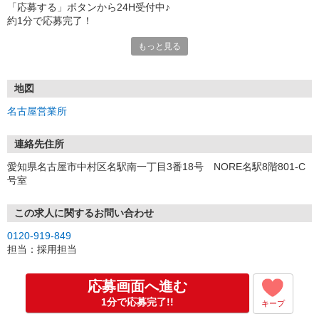
「応募する」ボタンから24H受付中♪
約1分で応募完了！
もっと見る
■電話応募の場合
電話応募も歓迎！（受付:10:00〜20:00）
土日祝も受付中♪
地図
【選考フロー】
名古屋営業所
①応募から3営業日を目安に、メールorお電話でご連絡します。
②面接日時を決定！「0120」から始まる電話番号からご連絡します
★スマホでWEB面接（LINEなど）・出張面接・事務所面接と選べま
連絡先住所
す
愛知県名古屋市中村区名駅南一丁目3番18号 NORE名駅8階801-C
③面接実施（履歴書不要）
号室
④勤務開始（スタート日は応相談）
※ご希望があれば、職場見学の調整もOKです！
この求人に関するお問い合わせ
お気軽にご応募ください♪
0120-919-849
担当：採用担当
応募画面へ進む
1分で応募完了!!
キープ