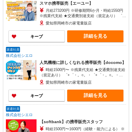
スマホ携帯販売【エーユー】
月給273200円 ※研修期間6か月・時給1550円
※残業代支給 ★交通費別途支給（規定あり） ゜
+゜・。○。・゜+゜・。○。・゜+゜ 入社祝い金10
愛知県岡崎市の家電量販店
万円支給(規定有) お友達を紹介頂くと, インセンテ
ィブ支給(規定有) ゜・。○。・゜+゜・。○。・゜
詳細を見る
キープ
+゜
派遣社員
株式会社シエロ
人気機種に詳しくなれる携帯販売【docomo】
時給1500円〜 ※残業代支給 ★交通費別途支給
（規定あり） ゜+゜・。○。・゜+゜・。○。・゜
+゜ 入社祝い金10万円支給(規定有) お友達を紹介
愛知県岡崎市の家電量販店
頂くと, インセンティブ支給(規定有) ★月2回払
い・週払い可能（規程有）★ ゜・。○。・゜
詳細を見る
キープ
+゜・。○。・゜+゜
派遣社員
株式会社シエロ
【softbank】の携帯販売スタッフ
時給1500円〜1600円（経験・能力による） ※