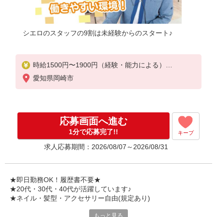
シエロのスタッフの9割は未経験からのスタート♪
時給1500円〜1900円（経験・能力による）
※残業代支給
愛知県岡崎市
★交通費別途支給（規定あり）
゜+゜・。○。・゜+゜・。○。・゜+゜
入社祝い金10万円支給(規定有)
応募画面へ進む
お友達を紹介頂くと,
1分で応募完了!!
キープ
インセンティブ支給(規定有)
求人応募期間：2026/08/07～2026/08/31
★月2回払い・週払い可能（規程有）★
゜・。○。・゜+゜・。○。・゜+゜
★即日勤務OK！履歴書不要★
★20代・30代・40代が活躍しています♪
★ネイル・髪型・アクセサリー自由(規定あり)
もっと見る
新しい機種やプラン。