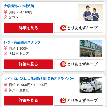
業代支給 ★交通費別途支給（規定あり） ゜
大学病院の中材滅菌
+゜・。○。・゜+゜・。○。・゜+゜ 入社祝い金10
愛知県岡崎市の携帯ショップ
月給 254,160円
万円支給(規定有) お友達を紹介頂くと, インセンテ
ィブ支給(規定有) ★月2回払い・週払い可能（規程
足立区
詳細を見る
キープ
有）★ ゜・。○。・゜+゜・。○。・゜+゜
詳細を見る
とりあえずキープ
紹介予定派遣
株式会社シエロ
スマホ携帯販売【エーユー】
レジ・商品陳列スタッフ
月給273200円 ※研修期間6か月・時給1550円
時給 1,300円
※残業代支給 ★交通費別途支給（規定あり） ゜
大阪市中央区
+゜・。○。・゜+゜・。○。・゜+゜ 入社祝い金10
愛知県岡崎市の家電量販店
万円支給(規定有) お友達を紹介頂くと, インセンテ
詳細を見る
とりあえずキープ
ィブ支給(規定有) ゜・。○。・゜+゜・。○。・゜
詳細を見る
キープ
+゜
マイクロバスによる施設利用者送迎ドライバー
日給 10,900円〜10,900円
神戸市須磨区
詳細を見る
とりあえずキープ