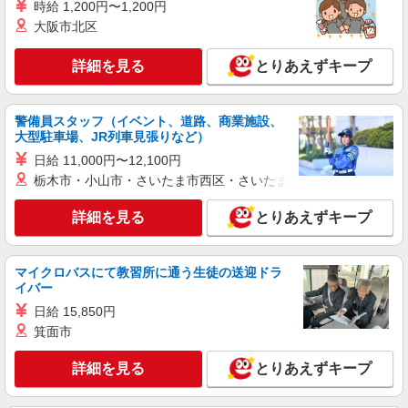
派遣社員
時給 1,200円〜1,200円
株式会社シエロ
大阪市北区
【au】の携帯販売スタッフ
詳細を見る
時給1400円〜 ※別途インセンティブ制度あり
とりあえずキープ
※残業代支給 ★交通費全額支給 ゜+゜・。
○。・゜+゜・。○。・゜+゜ 入社祝い金10万円支
愛知県岡崎市のauショップ
給(規定有) お友達を紹介頂くと, インセンティブ支
警備員スタッフ（イベント、道路、商業施設、
給(規定有) ★月2回払い・週払い可能（規程有）★
大型駐車場、JR列車見張りなど）
詳細を見る
キープ
゜・。○。・゜+゜・。○。・゜+゜
日給 11,000円〜12,100円
栃木市・小山市・さいたま市西区・さいたま市岩槻区・久喜市・
派遣社員
株式会社シエロ
詳細を見る
とりあえずキープ
人気機種に詳しくなれる携帯販売【au】
月給273200円 ※研修期間6か月・時給1550円
※残業代支給 ★交通費別途支給（規定あり） ゜
マイクロバスにて教習所に通う生徒の送迎ドラ
+゜・。○。・゜+゜・。○。・゜+゜ 入社祝い金10
イバー
愛知県岡崎市の家電量販店
万円支給(規定有) お友達を紹介頂くと, インセンテ
日給 15,850円
ィブ支給(規定有) ゜・。○。・゜+゜・。○。・゜
詳細を見る
キープ
+゜
箕面市
詳細を見る
とりあえずキープ
紹介予定派遣
株式会社シエロ