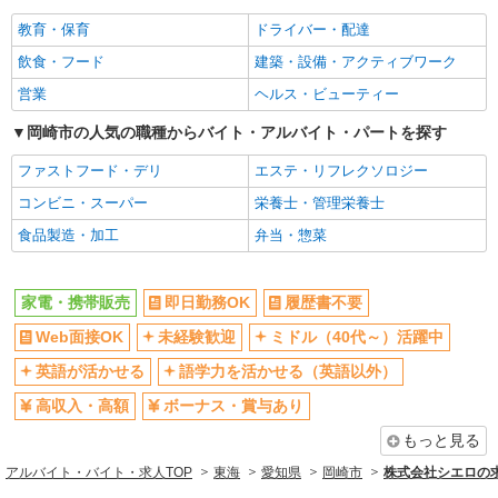
社員登用あり
教育・保育
ドライバー・配達
飲食・フード
建築・設備・アクティブワーク
営業
ヘルス・ビューティー
岡崎市の人気の職種からバイト・アルバイト・パートを探す
ファストフード・デリ
エステ・リフレクソロジー
コンビニ・スーパー
栄養士・管理栄養士
食品製造・加工
弁当・惣菜
家電・携帯販売
即日勤務OK
履歴書不要
Web面接OK
未経験歓迎
ミドル（40代～）活躍中
英語が活かせる
語学力を活かせる（英語以外）
高収入・高額
ボーナス・賞与あり
もっと見る
アルバイト・バイト・求人TOP
東海
愛知県
岡崎市
株式会社シエロの