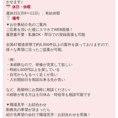
かせます♪
休日・休暇
週休2日(月8〜11日）、有給休暇
備考
▼お仕事紹介先のご案内
ご応募を頂いた後にスマホでWEB面接！
履歴書不要・私服OK・即日での登録面接も可能
全国47都道府県で約5,000件以上の案件を扱っておりますので、
様々な希望に沿ったご提案が可能。
〈例〉
・未経験なので、研修が充実して欲しい
・時給1,600円以上を探している
・自宅からなるべく近くが良い
・入社開始日を相談出来る先が良い
など、面接時にお気軽に相談ください♪
※経験が有る方は土日休み・時短等も相談可能です
▼職場見学・お顔合わせ
勤務先の希望が決まったら
紹介先希望の会社で職場見学・お顔合わせを実施！