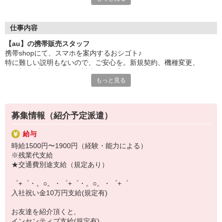
日々変わる専門知識を覚えるのはやっぱり大変。
でも心配ご無用！
仕事内容
シエロのご紹介するお店は、チームワークが良く
【au】の携帯販売スタッフ
お互いに教え合ったり、フォローしあったりする
携帯shopにて、スマホを案内するおシゴト♪
和気あいあいとした人間関係がある店舗ばかり！
特に難しい説明もないので、ご安心を。新規契約、機種変更、
皆で一緒にステップアップしましょう♪
各種料金プランのご相談対応・ご提案などをお願いします。
もっと見る
【選べるお仕事いろいろ】
初めての方でも安心♪
￣￣￣￣￣￣￣￣￣￣￣
あなた専属のコーディネーターが親切・丁寧にフォローするので、
▼オフィスワーク
満足度◎
事務、経理、データ入力、コールセンター、受付
募集情報（紹介予定派遣）
▼工場・製造・軽作業系
■携帯やインターネット販売業務
機械/食品製造・梱包・仕分け・加工・組立・検査
給与
docomo(ドコモ)/au(エーユー)・KDDI/softbank(ソフトバンク)など
▼美容系
時給1500円〜1900円（経験・能力による）
の大手キャリアから
眉毛サロンのアイブロウ・ネイリスト・エステ
※残業代支給
ワイモバイル(Y!mobille)、楽天モバイル、UQなど格安スマホまで幅
▼営業・販売
★交通費別途支給（規定あり）
広く紹介可能♪
法人営業・アパレル販売・個別指導塾・人材紹介
人気のApple（アップル）店舗もございます！
▼人気案件も多数♪
゜+゜・。○。・゜+゜・。○。・゜+゜
短期・期間限定・オープニング・官公庁案件
入社祝い金10万円支給(規定有)
上場/優良/大手企業など
お友達を紹介頂くと,
【スマホ面接実施中】
インセンティブ支給(規定有)