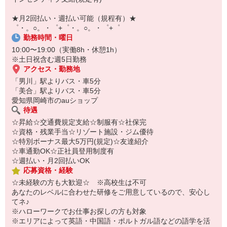
￣￣￣￣￣￣￣￣￣
自宅に居ながらスマホでカンタン面接OK！
★月2回払い・週払い可能（規程有）★
オンライン面談なのでスピード対応。
゜・。○。・゜+゜・。○。・゜+゜
勤務時間・曜日
10:00〜19:00（実働8h・休憩1h）
※土日祝含む週5日勤務
アクセス・勤務地
「男川」駅よりバス・車5分
「美合」駅よりバス・車5分
愛知県岡崎市のauショップ
待遇
☆昇給☆交通費規定支給☆制服有☆社保完
☆資格・残業手当☆リゾート施設・ジム優待
☆特別ボーナス最大5万円(規定)☆友達紹介
☆車通勤OK☆正社員登用制度有
☆週払い・月2回払いOK
応募資格・経験
☆未経験の方も大歓迎☆ ※高校生は不可
あなたのレベルに合わせた研修をご用意しているので、安心し
てネ♪
※ハローワークでお仕事お探しの方も対象
※エリアによって英語・中国語・ポルトガル語などの語学を活