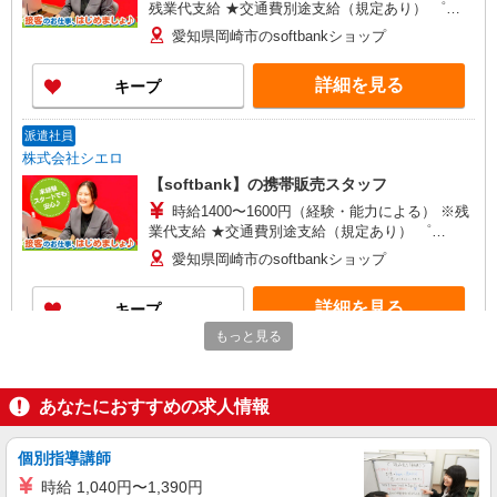
残業代支給 ★交通費別途支給（規定あり） ゜
+゜・。○。・゜+゜・。○。・゜+゜ 入社祝い金10
愛知県岡崎市のsoftbankショップ
万円支給(規定有) お友達を紹介頂くと, インセンテ
ィブ支給(規定有) ★月2回払い・週払い可能（規程
詳細を見る
キープ
有）★ ゜・。○。・゜+゜・。○。・゜+゜
派遣社員
株式会社シエロ
【softbank】の携帯販売スタッフ
時給1400〜1600円（経験・能力による） ※残
業代支給 ★交通費別途支給（規定あり） ゜
+゜・。○。・゜+゜・。○。・゜+゜ 入社祝い金10
愛知県岡崎市のsoftbankショップ
万円支給(規定有) お友達を紹介頂くと, インセンテ
ィブ支給(規定有) ★月2回払い・週払い可能（規程
詳細を見る
キープ
有）★ ゜・。○。・゜+゜・。○。・゜+゜
もっと見る
派遣社員
株式会社シエロ
あなたにおすすめの求人情報
【softbank】の携帯販売スタッフ
時給1400〜1600円（経験・能力による） ※残
業代支給 ★交通費別途支給（規定あり） ゜
個別指導講師
+゜・。○。・゜+゜・。○。・゜+゜ 入社祝い金10
愛知県岡崎市のsoftbankショップ
時給 1,040円〜1,390円
万円支給(規定有) お友達を紹介頂くと, インセンテ