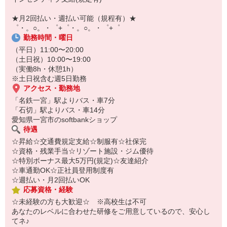
自宅に居ながらスマホでカンタン面接OK！
オンライン面談なのでスピード対応。
★月2回払い・週払い可能（規程有）★
即日登録もOK♪
゜・。○。・゜+゜・。○。・゜+゜
勤務時間・曜日
気になった方はお気軽にご相談ください！
（平日）11:00〜20:00
（土日祝）10:00〜19:00
（実働8h・休憩1h）
※土日祝含む週5日勤務
アクセス・勤務地
「名鉄一宮」駅よりバス・車7分
「石切」駅よりバス・車14分
愛知県一宮市のsoftbankショップ
待遇
☆昇給☆交通費規定支給☆制服有☆社保完
☆資格・残業手当☆リゾート施設・ジム優待
☆特別ボーナス最大5万円(規定)☆友達紹介
☆車通勤OK☆正社員登用制度有
☆週払い・月2回払いOK
応募資格・経験
☆未経験の方も大歓迎☆ ※高校生は不可
あなたのレベルに合わせた研修をご用意しているので、安心し
てネ♪