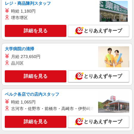
有) ★月2回払い・週払い可能（規程有）★ ゜・。
レジ・商品陳列スタッフ
詳細を見る
キープ
○。・゜+゜・。○。・゜+゜
時給 1,180円
堺市堺区
紹介予定派遣
株式会社シエロ
詳細を見る
とりあえずキープ
スマホ携帯販売【エーユー】
月給273200円〜 ※残業手当別途支給 ※研修期
間6か月・時給1550円〜 ★交通費別途支給（規定
大学病院の清掃
あり） ゜+゜・。○。・゜+゜・。○。・゜+゜ 入
愛知県一宮市の家電量販店
月給 273,650円
社祝い金10万円支給(規定有) お友達を紹介頂くと,
インセンティブ支給(規定有) ゜・。○。・゜
品川区
詳細を見る
キープ
+゜・。○。・゜+゜
詳細を見る
とりあえずキープ
派遣社員
株式会社シエロ
【au】の携帯販売スタッフ
ベルク各店での店内スタッフ
時給1500円〜 ※残業代支給 ★交通費別途支給
時給 1,065円
（規定あり） ゜+゜・。○。・゜+゜・。○。・゜
古河市・佐野市・前橋市・高崎市・伊勢崎市・太田市・館林市・
+゜ 入社祝い金10万円支給(規定有) お友達を紹介
愛知県一宮市の携帯ショップ
頂くと, インセンティブ支給(規定有) ★月2回払
詳細を見る
とりあえずキープ
い・週払い可能（規程有）★ ゜・。○。・゜
詳細を見る
キープ
+゜・。○。・゜+゜