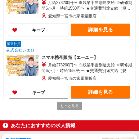
月給273200円〜 ※残業手当別途支給 ※研修期
間6か月・時給1550円〜 ★交通費別途支給（規定
あり） ゜+゜・。○。・゜+゜・。○。・゜+゜ 入
愛知県一宮市の家電量販店
社祝い金10万円支給(規定有) お友達を紹介頂くと,
インセンティブ支給(規定有) ゜・。○。・゜
詳細を見る
キープ
+゜・。○。・゜+゜
派遣社員
株式会社シエロ
スマホ携帯販売【エーユー】
月給273200円〜 ※残業手当別途支給 ※研修期
間6か月・時給1550円〜 ★交通費別途支給（規定
あり） ゜+゜・。○。・゜+゜・。○。・゜+゜ 入
愛知県一宮市の家電量販店
社祝い金10万円支給(規定有) お友達を紹介頂くと,
インセンティブ支給(規定有) ゜・。○。・゜
詳細を見る
キープ
+゜・。○。・゜+゜
もっと見る
正社員
株式会社シエロ
【softbank】人気機種に詳しくなれる携帯販
あなたにおすすめの求人情報
売
月給 201000円 〜231000円（経験・能力によ
る） 固定残業代: 11000円 〜11000円（7時間相