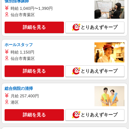
個別指導講師
当） ＊時間外手当は時間外労働の有無にかかわら
愛知県一宮市のsoftbankショップ
時給 1,040円〜1,390円
ず、固定残業代として支給し、相当時間を超える
仙台市青葉区
時間外労働分は法定どおり追加で支給します。 ■
詳細を見る
キープ
その他賞与 年2回昇給 年1回販売手当、資格手当
扶養家族手当年末年始手当バースデー手当 ★交通
詳細を見る
とりあえずキープ
費全額支給 ゜+゜・。○。・゜+゜・。○。・゜+゜
派遣社員
入社祝い金10万円支給(規定有) お友達を紹介頂く
株式会社シエロ
と, インセンティブ支給(規定有) ゜・。○。・゜
ホールスタッフ
【ソフトバンク】の店舗スタッフ
+゜・。○。・゜+゜
時給 1,150円
時給1500円〜 ※残業代支給 ★交通費別途支給
（規定あり） ゜+゜・。○。・゜+゜・。○。・゜
仙台市青葉区
+゜ 入社祝い金10万円支給(規定有) お友達を紹介
愛知県一宮市のY！mobileショップ
頂くと, インセンティブ支給(規定有) ★月2回払
詳細を見る
とりあえずキープ
い・週払い可能（規程有）★ ゜・。○。・゜
詳細を見る
キープ
+゜・。○。・゜+゜
総合病院の清掃
派遣社員
月給 257,400円
株式会社シエロ
港区
人気機種に詳しくなれる携帯販売【docomo】
時給1500円〜1700円（経験・能力による） ※
詳細を見る
とりあえずキープ
残業代支給 ★交通費全額支給 ゜+゜・。○。・゜
+゜・。○。・゜+゜ 入社祝い金10万円支給(規定
愛知県一宮市の家電量販店
有) お友達を紹介頂くと, インセンティブ支給(規定