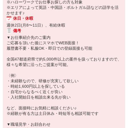
※ハローワークでお仕事お探しの方も対象
※エリアによって英語・中国語・ポルトガル語などの語学を活
かせます♪
休日・休暇
週休2日(月8〜11日）、有給休暇
備考
▼お仕事紹介先のご案内
ご応募を頂いた後にスマホでWEB面接！
履歴書不要・私服OK・即日での登録面接も可能
全国47都道府県で約5,000件以上の案件を扱っておりますので、
様々な希望に沿ったご提案が可能。
〈例〉
・未経験なので、研修が充実して欲しい
・時給1,600円以上を探している
・自宅からなるべく近くが良い
・入社開始日を相談出来る先が良い
など、面接時にお気軽に相談ください♪
※経験が有る方は土日休み・時短等も相談可能です
▼職場見学・お顔合わせ