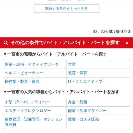
家電・携帯販売
関連する条件をもっと見る
同じ特徴から求人を探す
未経験歓迎
ミドル（40代～）活躍中
ID：AE0807950720
英語が活かせる
ボーナス・賞与あり
その他の条件でバイト・アルバイト・パートを探す
日払い
車通勤OK
一宮市の職種からバイト・アルバイト・パートを探す
交通費支給
社会保険あり
社員登用あり
建築・設備・アクティブワーク
営業
ヘルス・ビューティー
教育・保育
軽作業・製造・物流
IT・クリエイティブ
一宮市の人気の職種からバイト・アルバイト・パートを探す
中型（2t・4t）ドライバー
弁当・惣菜
エステ・リフレクソロジー
配送・配達ドライバー
建物管理・設備管理・マンション
雑貨・コスメ販売
管理員