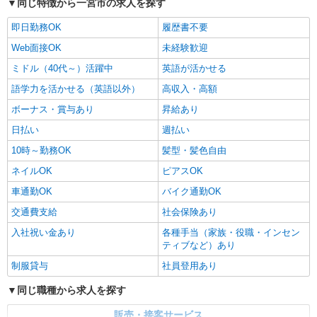
同じ特徴から一宮市の求人を探す
即日勤務OK
履歴書不要
Web面接OK
未経験歓迎
ミドル（40代～）活躍中
英語が活かせる
語学力を活かせる（英語以外）
高収入・高額
ボーナス・賞与あり
昇給あり
日払い
週払い
10時～勤務OK
髪型・髪色自由
ネイルOK
ピアスOK
車通勤OK
バイク通勤OK
交通費支給
社会保険あり
入社祝い金あり
各種手当（家族・役職・インセン
ティブなど）あり
制服貸与
社員登用あり
同じ職種から求人を探す
販売・接客サービス