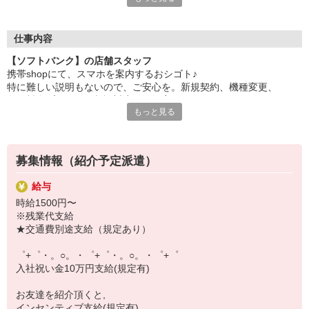
自分だけじゃなくって、
家族や友人にも適用されます！
仕事内容
さらに！各種リゾート施設やスポーツジムなどが
【ソフトバンク】の店舗スタッフ
特別割引価格でご利用可能☆
携帯shopにて、スマホを案内するおシゴト♪
お得に過ごしたいあなたの味方です♪
特に難しい説明もないので、ご安心を。新規契約、機種変更、
各種料金プランのご相談対応・ご提案などをお願いします。
【選べるお仕事いろいろ】
もっと見る
￣￣￣￣￣￣￣￣￣￣￣
初めての方でも安心♪
▼オフィスワーク
あなた専属のコーディネーターが親切・丁寧にフォローするので、
事務、経理、データ入力、コールセンター、受付
満足度◎
▼工場・製造・軽作業系
募集情報（紹介予定派遣）
機械/食品製造・梱包・仕分け・加工・組立・検査
■携帯やインターネット販売業務
▼美容系
給与
docomo(ドコモ)/au(エーユー)・KDDI/softbank(ソフトバンク)など
眉毛サロンのアイブロウ・ネイリスト・エステ
時給1500円〜
の大手キャリアから
▼営業・販売
※残業代支給
ワイモバイル(Y!mobille)、楽天モバイル、UQなど格安スマホまで幅
法人営業・アパレル販売・個別指導塾・人材紹介
★交通費別途支給（規定あり）
広く紹介可能♪
▼人気案件も多数♪
人気のApple（アップル）店舗もございます！
短期・期間限定・オープニング・官公庁案件
゜+゜・。○。・゜+゜・。○。・゜+゜
上場/優良/大手企業など
入社祝い金10万円支給(規定有)
【スマホ面接実施中】
お友達を紹介頂くと,
￣￣￣￣￣￣￣￣￣
インセンティブ支給(規定有)