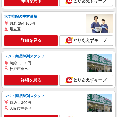
詳細を見る
とりあえずキープ
時給1500円〜 ※残業代支給 ★交通費別途支給
（規定あり） ゜+゜・。○。・゜+゜・。○。・゜
+゜ 入社祝い金10万円支給(規定有) お友達を紹介
愛知県一宮市のY！mobileショップ
大学病院の中材滅菌
頂くと, インセンティブ支給(規定有) ★月2回払
月給 254,160円
い・週払い可能（規程有）★ ゜・。○。・゜
詳細を見る
キープ
+゜・。○。・゜+゜
足立区
正社員
詳細を見る
とりあえずキープ
株式会社シエロ
【ソフトバンク】の店舗スタッフ
レジ・商品陳列スタッフ
月給 201000円 〜231000円（経験・能力によ
る） 固定残業代: 11000円 〜11000円（7時間相
時給 1,120円
当） ＊時間外手当は時間外労働の有無にかかわら
愛知県一宮市のsoftbankショップ
神戸市垂水区
ず、固定残業代として支給し、相当時間を超える
時間外労働分は法定どおり追加で支給します。 ■
詳細を見る
詳細を見る
とりあえずキープ
キープ
その他賞与 年2回昇給 年1回販売手当、資格手当
扶養家族手当年末年始手当バースデー手当 ★交通
費全額支給 ゜+゜・。○。・゜+゜・。○。・゜+゜
入社祝い金10万円支給(規定有) お友達を紹介頂く
レジ・商品陳列スタッフ
と, インセンティブ支給(規定有) ゜・。○。・゜
時給 1,300円
+゜・。○。・゜+゜
大阪市中央区