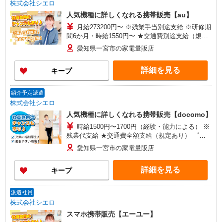
株式会社シエロ
人気機種に詳しくなれる携帯販売【au】
月給273200円〜 ※残業手当別途支給 ※研修期
間6か月・時給1550円〜 ★交通費別途支給（規定
あり） ゜+゜・。○。・゜+゜・。○。・゜+゜ 入
愛知県一宮市の家電量販店
社祝い金10万円支給(規定有) お友達を紹介頂くと,
インセンティブ支給(規定有) ゜・。○。・゜
詳細を見る
キープ
+゜・。○。・゜+゜
紹介予定派遣
株式会社シエロ
人気機種に詳しくなれる携帯販売【docomo】
時給1500円〜1700円（経験・能力による） ※
残業代支給 ★交通費全額支給（規定あり） ゜
+゜・。○。・゜+゜・。○。・゜+゜ 入社祝い金10
愛知県一宮市の家電量販店
万円支給(規定有) お友達を紹介頂くと, インセンテ
ィブ支給(規定有) ★月2回払い・週払い可能（規程
詳細を見る
キープ
有）★ ゜・。○。・゜+゜・。○。・゜+゜
派遣社員
株式会社シエロ
スマホ携帯販売【エーユー】