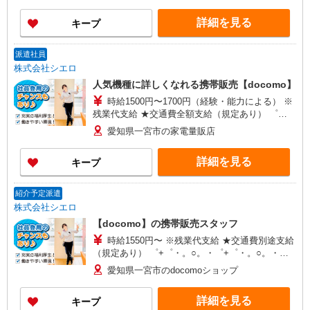
インセンティブ支給(規定有) ゜・。○。・゜
詳細を見る
キープ
+゜・。○。・゜+゜
派遣社員
株式会社シエロ
人気機種に詳しくなれる携帯販売【docomo】
時給1500円〜1700円（経験・能力による） ※
残業代支給 ★交通費全額支給（規定あり） ゜
+゜・。○。・゜+゜・。○。・゜+゜ 入社祝い金10
愛知県一宮市の家電量販店
万円支給(規定有) お友達を紹介頂くと, インセンテ
ィブ支給(規定有) ★月2回払い・週払い可能（規程
詳細を見る
キープ
有）★ ゜・。○。・゜+゜・。○。・゜+゜
紹介予定派遣
株式会社シエロ
【docomo】の携帯販売スタッフ
時給1550円〜 ※残業代支給 ★交通費別途支給
（規定あり） ゜+゜・。○。・゜+゜・。○。・゜
+゜ 入社祝い金10万円支給(規定有) お友達を紹介
愛知県一宮市のdocomoショップ
頂くと, インセンティブ支給(規定有) ★月2回払
い・週払い可能（規程有）★ ゜・。○。・゜
詳細を見る
キープ
+゜・。○。・゜+゜