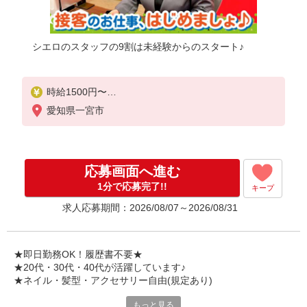
シエロのスタッフの9割は未経験からのスタート♪
時給1500円〜
※残業代支給
愛知県一宮市
★交通費別途支給（規定あり）
゜+゜・。○。・゜+゜・。○。・゜+゜
入社祝い金10万円支給(規定有)
応募画面へ進む
お友達を紹介頂くと,
1分で応募完了!!
キープ
インセンティブ支給(規定有)
求人応募期間：2026/08/07～2026/08/31
★月2回払い・週払い可能（規程有）★
゜・。○。・゜+゜・。○。・゜+゜
★即日勤務OK！履歴書不要★
★20代・30代・40代が活躍しています♪
★ネイル・髪型・アクセサリー自由(規定あり)
もっと見る
各キャリアの新機種が特別価格で購入OK！！