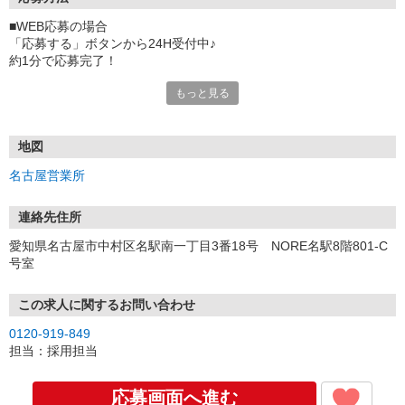
■WEB応募の場合
「応募する」ボタンから24H受付中♪
約1分で応募完了！
もっと見る
■電話応募の場合
電話応募も歓迎！（受付:10:00〜20:00）
土日祝も受付中♪
地図
【選考フロー】
名古屋営業所
①応募から3営業日を目安に、メールorお電話でご連絡します。
②面接日時を決定！「0120」から始まる電話番号からご連絡します
★スマホでWEB面接（LINEなど）・出張面接・事務所面接と選べま
連絡先住所
す
愛知県名古屋市中村区名駅南一丁目3番18号 NORE名駅8階801-C
③面接実施（履歴書不要）
号室
④勤務開始（スタート日は応相談）
※ご希望があれば、職場見学の調整もOKです！
この求人に関するお問い合わせ
お気軽にご応募ください♪
0120-919-849
担当：採用担当
応募画面へ進む