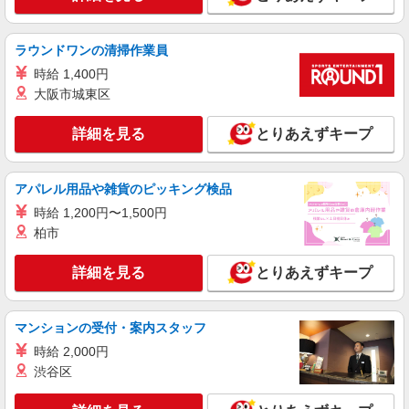
【softbank】人気機種に詳しくなれる携帯販
売
ラウンドワンの清掃作業員
時給1400円〜 ※残業代支給 ★交通費別途支給
時給 1,400円
（規定あり） ゜+゜・。○。・゜+゜・。○。・゜
+゜ 入社祝い金10万円支給(規定有) お友達を紹介
大阪市城東区
愛知県一宮市のsoftbankショップ
頂くと, インセンティブ支給(規定有) ★月2回払
い・週払い可能（規程有）★ ゜・。○。・゜
詳細を見る
とりあえずキープ
詳細を見る
キープ
+゜・。○。・゜+゜
紹介予定派遣
アパレル用品や雑貨のピッキング検品
株式会社シエロ
時給 1,200円〜1,500円
【ソフトバンク】の店舗スタッフ
柏市
時給1500円〜1600円（経験・能力による） ※
残業代支給 ★交通費別途支給（規定あり） ゜
詳細を見る
とりあえずキープ
+゜・。○。・゜+゜・。○。・゜+゜ 入社祝い金10
愛知県一宮市のsoftbankショップ
万円支給(規定有) お友達を紹介頂くと, インセンテ
ィブ支給(規定有) ★月2回払い・週払い可能（規程
詳細を見る
キープ
有）★ ゜・。○。・゜+゜・。○。・゜+゜
マンションの受付・案内スタッフ
時給 2,000円
紹介予定派遣
渋谷区
株式会社シエロ
【ソフトバンク】の店舗スタッフ