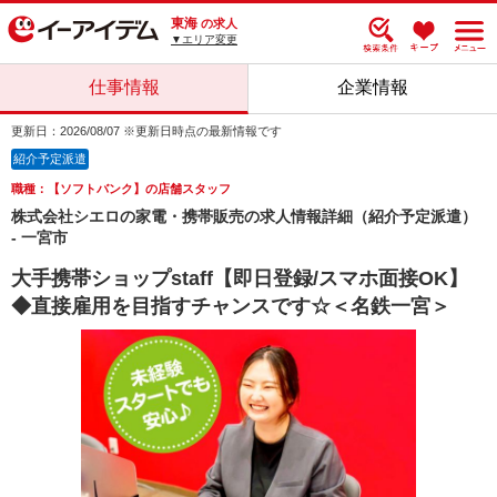
東海
の求人
▼エリア変更
仕事情報
企業情報
更新日：2026/08/07 ※更新日時点の最新情報です
紹介予定派遣
職種：【ソフトバンク】の店舗スタッフ
株式会社シエロの家電・携帯販売の求人情報詳細（紹介予定派遣）
- 一宮市
大手携帯ショップstaff【即日登録/スマホ面接OK】
◆直接雇用を目指すチャンスです☆＜名鉄一宮＞