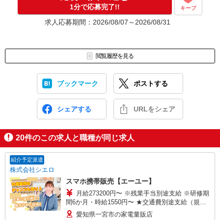
1分で応募完了!!
キープ
求人応募期間：2026/08/07～2026/08/31
閲覧履歴を見る
ブックマーク
ポストする
シェアする
URLをシェア
20
件のこの求人と職種が同じ求人
紹介予定派遣
株式会社シエロ
スマホ携帯販売【エーユー】
月給273200円〜 ※残業手当別途支給 ※研修期
間6か月・時給1550円〜 ★交通費別途支給（規定
あり） ゜+゜・。○。・゜+゜・。○。・゜+゜ 入
愛知県一宮市の家電量販店
社祝い金10万円支給(規定有) お友達を紹介頂くと,