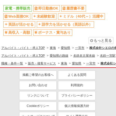
家電・携帯販売
即日勤務OK
履歴書不要
Web面接OK
未経験歓迎
ミドル（40代～）活躍中
英語が活かせる
語学力を活かせる（英語以外）
高収入・高額
ボーナス・賞与あり
もっと見る
アルバイト・バイト・求人TOP
東海
愛知県
一宮市
株式会社シエロの
アルバイト・バイト・求人TOP
愛知県の路線
名鉄名古屋本線
名鉄一宮駅
職種・条件一覧
販売・接客サービス
東海
愛知県
一宮市
株式会社シ
掲載ご希望のお客様へ
よくある質問
お問い合わせ
利用規約
リンクについて
プライバシーポリシー
Cookieポリシー
個人情報保護方針