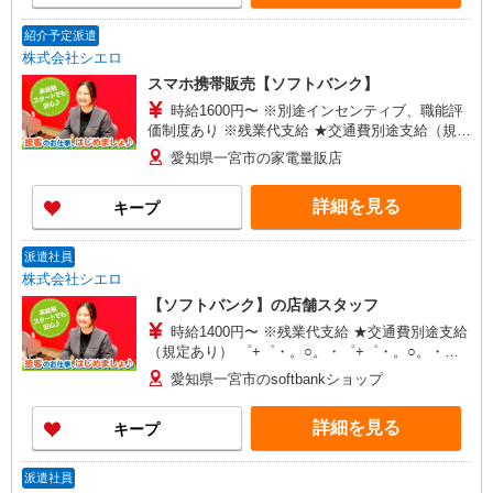
紹介予定派遣
株式会社シエロ
スマホ携帯販売【ソフトバンク】
時給1600円〜 ※別途インセンティブ、職能評
価制度あり ※残業代支給 ★交通費別途支給（規定
あり） ゜+゜・。○。・゜+゜・。○。・゜+゜ 入
愛知県一宮市の家電量販店
社祝い金10万円支給(規定有) お友達を紹介頂くと,
インセンティブ支給(規定有) ★月2回払い・週払い
詳細を見る
キープ
可能（規程有）★ ゜・。○。・゜+゜・。○。・゜
+゜
派遣社員
株式会社シエロ
【ソフトバンク】の店舗スタッフ
時給1400円〜 ※残業代支給 ★交通費別途支給
（規定あり） ゜+゜・。○。・゜+゜・。○。・゜
+゜ 入社祝い金10万円支給(規定有) お友達を紹介
愛知県一宮市のsoftbankショップ
頂くと, インセンティブ支給(規定有) ★月2回払
い・週払い可能（規程有）★ ゜・。○。・゜
詳細を見る
キープ
+゜・。○。・゜+゜
派遣社員