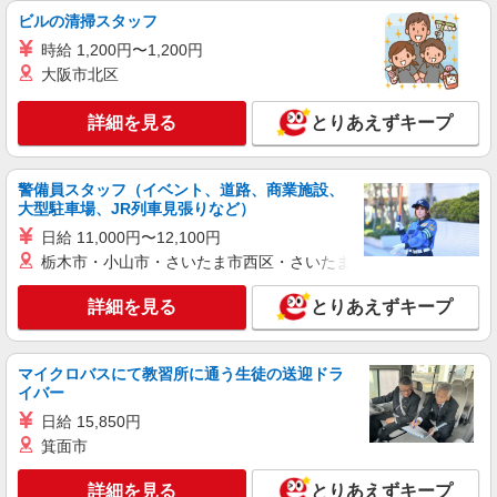
ビルの清掃スタッフ
紹介予定派遣
株式会社シエロ
時給 1,200円〜1,200円
人気機種に詳しくなれる携帯販売【au】
大阪市北区
月給273200円〜 ※残業手当別途支給 ※研修期
間6か月・時給1550円〜 ★交通費別途支給（規定
詳細を見る
とりあえずキープ
あり） ゜+゜・。○。・゜+゜・。○。・゜+゜ 入
愛知県一宮市の家電量販店
社祝い金10万円支給(規定有) お友達を紹介頂くと,
インセンティブ支給(規定有) ゜・。○。・゜
警備員スタッフ（イベント、道路、商業施設、
詳細を見る
キープ
+゜・。○。・゜+゜
大型駐車場、JR列車見張りなど）
日給 11,000円〜12,100円
派遣社員
栃木市・小山市・さいたま市西区・さいたま市岩槻区・久喜市・
株式会社シエロ
スマホ携帯販売【ソフトバンク】
詳細を見る
とりあえずキープ
時給1600円〜 ※別途インセンティブ、職能評
価制度あり ※残業代支給 ★交通費別途支給（規定
あり） ゜+゜・。○。・゜+゜・。○。・゜+゜ 入
愛知県一宮市の家電量販店
マイクロバスにて教習所に通う生徒の送迎ドラ
社祝い金10万円支給(規定有) お友達を紹介頂くと,
イバー
インセンティブ支給(規定有) ★月2回払い・週払い
詳細を見る
日給 15,850円
キープ
可能（規程有）★ ゜・。○。・゜+゜・。○。・゜
+゜
箕面市
紹介予定派遣
詳細を見る
とりあえずキープ
株式会社シエロ