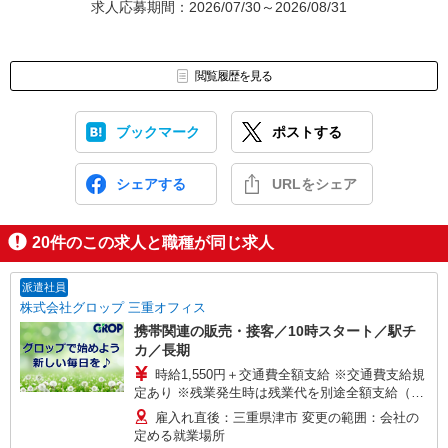
求人応募期間：2026/07/30～2026/08/31
閲覧履歴を見る
ブックマーク
ポストする
シェアする
URLをシェア
20
件のこの求人と職種が同じ求人
派遣社員
株式会社グロップ 三重オフィス
携帯関連の販売・接客／10時スタート／駅チ
カ／長期
時給1,550円＋交通費全額支給 ※交通費支給規
定あり ※残業発生時は残業代を別途全額支給（法
定基準通り） ※給与の希望日払い（週払い）制度
雇入れ直後：三重県津市 変更の範囲：会社の
あり 【月収例】＊月22日勤務の場合 時給1,550円
定める就業場所
×8時間×22日＝272,800円＋交通費