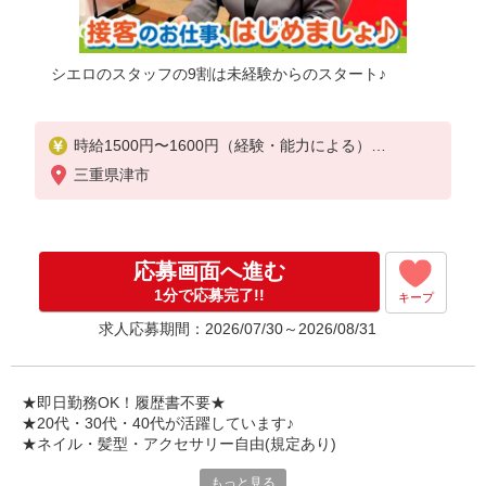
シエロのスタッフの9割は未経験からのスタート♪
時給1500円〜1600円（経験・能力による）
※残業代支給
三重県津市
★交通費別途支給（規定あり）
゜+゜・。○。・゜+゜・。○。・゜+゜
入社祝い金10万円支給(規定有)
応募画面へ進む
お友達を紹介頂くと,
1分で応募完了!!
キープ
インセンティブ支給(規定有)
求人応募期間：2026/07/30～2026/08/31
★月2回払い・週払い可能（規程有）★
゜・。○。・゜+゜・。○。・゜+゜
★即日勤務OK！履歴書不要★
★20代・30代・40代が活躍しています♪
★ネイル・髪型・アクセサリー自由(規定あり)
もっと見る
各キャリアの新機種が特別価格で購入OK！！