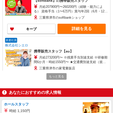
【softbank】の携帯販売スタッフ
月給207900円〜260200円（経験・能力によ
る） 資格手当（1〜6万円）賞与年2回（6月・12
月・実績最高5.4カ月分） 未経験から入社半年で
三重県津市のsoftbankショップ
年収400万円以上への昇給実績あり ※残業代支給
★交通費別途支給（規定あり） ゜+゜・。○。・゜
詳細を見る
キープ
+゜・。○。・゜+゜ 入社祝い金10万円支給(規定
有) お友達を紹介頂くと, インセンティブ支給(規定
有) ゜・。○。・゜+゜・。○。・゜+゜
派遣社員
株式会社シエロ
携帯販売スタッフ【au】
月給273200円〜 ※残業手当別途支給 ※研修期
間6か月・時給1550円〜 ★交通費別途支給（規定
あり） ゜+゜・。○。・゜+゜・。○。・゜+゜ 入
三重県津市の家電量販店
社祝い金10万円支給(規定有) お友達を紹介頂くと,
インセンティブ支給(規定有) ゜・。○。・゜
もっと見る
詳細を見る
キープ
+゜・。○。・゜+゜
紹介予定派遣
あなたにおすすめの求人情報
株式会社シエロ
【ソフトバンク】の店舗スタッフ
ホールスタッフ
時給1500円〜1800円（経験・能力による） ※
時給 1,150円
残業代支給 ★交通費別途支給（規定あり） ゜