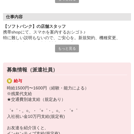
自分だけじゃなくって、
家族や友人にも適用されます！
仕事内容
さらに！各種リゾート施設やスポーツジムなどが
【ソフトバンク】の店舗スタッフ
特別割引価格でご利用可能☆
携帯shopにて、スマホを案内するおシゴト♪
お得に過ごしたいあなたの味方です♪
特に難しい説明もないので、ご安心を。新規契約、機種変更、
各種料金プランのご相談対応・ご提案などをお願いします。
【選べるお仕事いろいろ】
もっと見る
￣￣￣￣￣￣￣￣￣￣￣
初めての方でも安心♪
▼オフィスワーク
あなた専属のコーディネーターが親切・丁寧にフォローするので、
事務、経理、データ入力、コールセンター、受付
満足度◎
▼工場・製造・軽作業系
募集情報（派遣社員）
機械/食品製造・梱包・仕分け・加工・組立・検査
■携帯やインターネット販売業務
▼美容系
給与
docomo(ドコモ)/au(エーユー)・KDDI/softbank(ソフトバンク)など
眉毛サロンのアイブロウ・ネイリスト・エステ
時給1500円〜1600円（経験・能力による）
の大手キャリアから
▼営業・販売
※残業代支給
ワイモバイル(Y!mobille)、楽天モバイル、UQなど格安スマホまで幅
法人営業・アパレル販売・個別指導塾・人材紹介
★交通費別途支給（規定あり）
広く紹介可能♪
▼人気案件も多数♪
人気のApple（アップル）店舗もございます！
短期・期間限定・オープニング・官公庁案件
゜+゜・。○。・゜+゜・。○。・゜+゜
上場/優良/大手企業など
入社祝い金10万円支給(規定有)
【スマホ面接実施中】
お友達を紹介頂くと,
￣￣￣￣￣￣￣￣￣
インセンティブ支給(規定有)