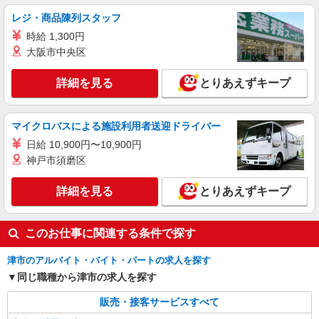
【ソフトバンク】の店舗スタッフ
レジ・商品陳列スタッフ
時給1300円〜1400円（経験・能力による） ※
時給 1,300円
残業代支給 ★交通費別途支給（規定あり） ゜
+゜・。○。・゜+゜・。○。・゜+゜ 入社祝い金10
大阪市中央区
三重県津市のsoftbankショップ
万円支給(規定有) お友達を紹介頂くと, インセンテ
ィブ支給(規定有) ★月2回払い・週払い可能（規程
詳細を見る
とりあえずキープ
詳細を見る
キープ
有）★ ゜・。○。・゜+゜・。○。・゜+゜
派遣社員
マイクロバスによる施設利用者送迎ドライバー
株式会社シエロ
日給 10,900円〜10,900円
【au】の携帯販売スタッフ
神戸市須磨区
時給1300円〜1400円（経験・能力による） ※
残業代支給 ★交通費別途支給（規定あり） ゜
詳細を見る
とりあえずキープ
+゜・。○。・゜+゜・。○。・゜+゜ 入社祝い金10
三重県津市のauショップ
万円支給(規定有) お友達を紹介頂くと, インセンテ
ィブ支給(規定有) ★月2回払い・週払い可能（規程
詳細を見る
キープ
このお仕事に関連する条件で探す
有）★ ゜・。○。・゜+゜・。○。・゜+゜
津市のアルバイト・バイト・パートの求人を探す
同じ職種から津市の求人を探す
販売・接客サービスすべて