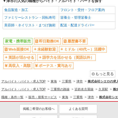
津市の人気の職種からバイト・アルバイト・パートを探す
食品製造・加工
フロント・受付・フロア案内
ファミリーレストラン・回転寿司
栄養士・管理栄養士
美容師・ネイリスト・まつげ施術
配送・配達ドライバー
家電・携帯販売
即日勤務OK
履歴書不要
Web面接OK
未経験歓迎
ミドル（40代～）活躍中
英語が活かせる
語学力を活かせる（英語以外）
高収入・高額
ボーナス・賞与あり
もっと見る
アルバイト・バイト・求人TOP
東海
三重県
津市
株式会社シエロの求
アルバイト・バイト・求人TOP
三重県の路線
近鉄名古屋線
久居駅
株
職種・条件一覧
販売・接客サービス
東海
三重県
津市
株式会社シエ
掲載ご希望のお客様へ
よくある質問