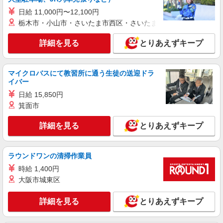
日給 11,000円〜12,100円
紹介予定派遣
栃木市・小山市・さいたま市西区・さいたま市岩槻区・久喜市・
株式会社シエロ
人気機種に詳しくなれる携帯販売
詳細を見る
とりあえずキープ
【softbank】
時給1600円〜 ※別途インセンティブ、職能評
価制度あり ※残業代支給 ★交通費別途支給（規定
マイクロバスにて教習所に通う生徒の送迎ドラ
イバー
あり） ゜+゜・。○。・゜+゜・。○。・゜+゜ 入
三重県津市の家電量販店
社祝い金10万円支給(規定有) お友達を紹介頂くと,
日給 15,850円
インセンティブ支給(規定有) ★月2回払い・週払い
箕面市
詳細を見る
キープ
可能（規程有）★ ゜・。○。・゜+゜・。○。・゜
+゜
詳細を見る
とりあえずキープ
派遣社員
株式会社シエロ
スマホ携帯販売【ワイモバイル】
ラウンドワンの清掃作業員
時給1600円〜 ※別途インセンティブ、職能評
時給 1,400円
価制度あり ※残業代支給 ★交通費別途支給（規定
大阪市城東区
あり） ゜+゜・。○。・゜+゜・。○。・゜+゜ 入
三重県津市の家電量販店
社祝い金10万円支給(規定有) お友達を紹介頂くと,
インセンティブ支給(規定有) ★月2回払い・週払い
詳細を見る
とりあえずキープ
詳細を見る
キープ
可能（規程有）★ ゜・。○。・゜+゜・。○。・゜
+゜