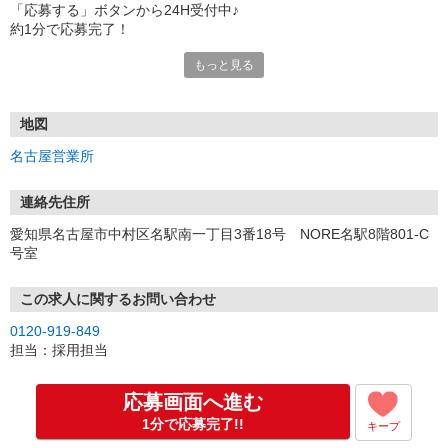
「応募する」ボタンから24H受付中♪
約1分で応募完了！
もっと見る
■電話応募の場合
電話応募も歓迎！（受付:10:00〜20:00）
土日祝も受付中♪
地図
【選考フロー】
名古屋営業所
①応募から3営業日を目安に、メールorお電話でご連絡します。
②面接日時を決定！「0120」から始まる電話番号からご連絡します
★スマホでWEB面接（LINEなど）・出張面接・事務所面接と選べま
連絡先住所
す
愛知県名古屋市中村区名駅南一丁目3番18号 NORE名駅8階801-C
③面接実施（履歴書不要）
号室
④勤務開始（スタート日は応相談）
※ご希望があれば、職場見学の調整もOKです！
この求人に関するお問い合わせ
お気軽にご応募ください♪
0120-919-849
担当：採用担当
応募画面へ進む
1分で応募完了!!
キープ