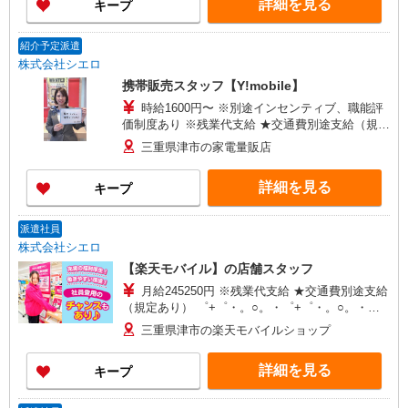
詳細を見る
キープ
+゜・。○。・゜+゜ 入社祝い金10万円支給(規定
有) お友達を紹介頂くと, インセンティブ支給(規定
有) ゜・。○。・゜+゜・。○。・゜+゜
紹介予定派遣
株式会社シエロ
携帯販売スタッフ【Y!mobile】
時給1600円〜 ※別途インセンティブ、職能評
価制度あり ※残業代支給 ★交通費別途支給（規定
あり） ゜+゜・。○。・゜+゜・。○。・゜+゜ 入
三重県津市の家電量販店
社祝い金10万円支給(規定有) お友達を紹介頂くと,
インセンティブ支給(規定有) ★月2回払い・週払い
詳細を見る
キープ
可能（規程有）★ ゜・。○。・゜+゜・。○。・゜
+゜
派遣社員
株式会社シエロ
【楽天モバイル】の店舗スタッフ
月給245250円 ※残業代支給 ★交通費別途支給
（規定あり） ゜+゜・。○。・゜+゜・。○。・゜
+゜ 入社祝い金10万円支給(規定有) お友達を紹介
三重県津市の楽天モバイルショップ
頂くと, インセンティブ支給(規定有) ゜・。
○。・゜+゜・。○。・゜+゜
詳細を見る
キープ