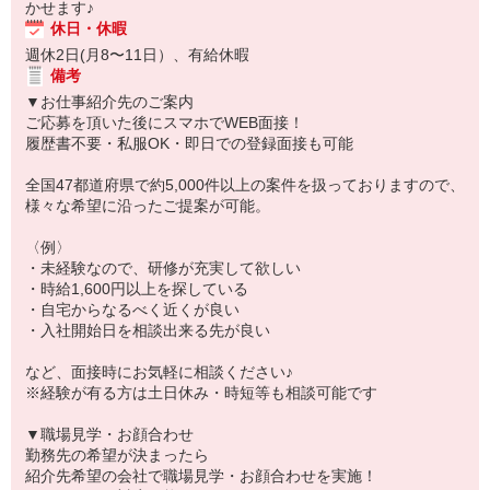
かせます♪
休日・休暇
週休2日(月8〜11日）、有給休暇
備考
▼お仕事紹介先のご案内
ご応募を頂いた後にスマホでWEB面接！
履歴書不要・私服OK・即日での登録面接も可能
全国47都道府県で約5,000件以上の案件を扱っておりますので、
様々な希望に沿ったご提案が可能。
〈例〉
・未経験なので、研修が充実して欲しい
・時給1,600円以上を探している
・自宅からなるべく近くが良い
・入社開始日を相談出来る先が良い
など、面接時にお気軽に相談ください♪
※経験が有る方は土日休み・時短等も相談可能です
▼職場見学・お顔合わせ
勤務先の希望が決まったら
紹介先希望の会社で職場見学・お顔合わせを実施！