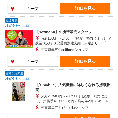
詳細を見る
キープ
派遣社員
株式会社シエロ
【softbank】の携帯販売スタッフ
時給1300円〜1400円（経験・能力による） ※
残業代支給 ★交通費別途支給（規定あり） ゜
+゜・。○。・゜+゜・。○。・゜+゜ 入社祝い金10
三重県津市のsoftbankショップ
万円支給(規定有) お友達を紹介頂くと, インセンテ
ィブ支給(規定有) ★月2回払い・週払い可能（規程
詳細を見る
キープ
有）★ ゜・。○。・゜+゜・。○。・゜+゜
紹介予定派遣
株式会社シエロ
【Y!mobile】人気機種に詳しくなれる携帯販
売
月給207900円〜260200円（経験・能力によ
る） 資格手当（1〜6万円）賞与年2回（6月・12
月・実績最高5.4カ月分） 未経験から入社半年で
三重県津市のY!mobileショップ
年収400万円以上への昇給実績あり ※残業代支給
★交通費別途支給（規定あり） ゜+゜・。○。・゜