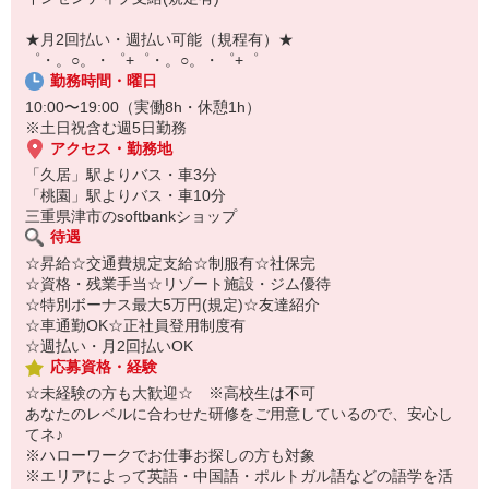
自宅に居ながらスマホでカンタン面接OK！
オンライン面談なのでスピード対応。
★月2回払い・週払い可能（規程有）★
即日登録もOK♪
゜・。○。・゜+゜・。○。・゜+゜
勤務時間・曜日
気になった方はお気軽にご相談ください！
10:00〜19:00（実働8h・休憩1h）
※土日祝含む週5日勤務
アクセス・勤務地
「久居」駅よりバス・車3分
「桃園」駅よりバス・車10分
三重県津市のsoftbankショップ
待遇
☆昇給☆交通費規定支給☆制服有☆社保完
☆資格・残業手当☆リゾート施設・ジム優待
☆特別ボーナス最大5万円(規定)☆友達紹介
☆車通勤OK☆正社員登用制度有
☆週払い・月2回払いOK
応募資格・経験
☆未経験の方も大歓迎☆ ※高校生は不可
あなたのレベルに合わせた研修をご用意しているので、安心し
てネ♪
※ハローワークでお仕事お探しの方も対象
※エリアによって英語・中国語・ポルトガル語などの語学を活