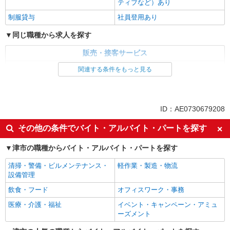
ティブなど）あり
制服貸与
社員登用あり
同じ職種から求人を探す
販売・接客サービス
家電・携帯販売
関連する条件をもっと見る
同じ特徴から求人を探す
未経験歓迎
ミドル（40代～）活躍中
ID：AE0730679208
英語が活かせる
ボーナス・賞与あり
その他の条件でバイト・アルバイト・パートを探す
日払い
車通勤OK
津市の職種からバイト・アルバイト・パートを探す
交通費支給
社会保険あり
社員登用あり
清掃・警備・ビルメンテナンス・
軽作業・製造・物流
設備管理
飲食・フード
オフィスワーク・事務
医療・介護・福祉
イベント・キャンペーン・アミュ
ーズメント