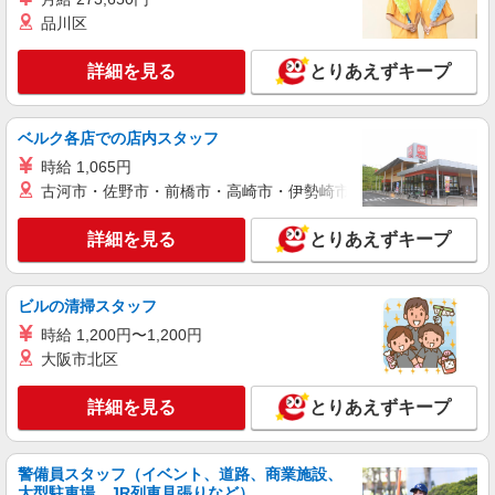
インセンティブ支給(規定有) ゜・。○。・゜
品川区
詳細を見る
キープ
+゜・。○。・゜+゜
詳細を見る
とりあえずキープ
派遣社員
株式会社シエロ
人気機種に詳しくなれる携帯販売
ベルク各店での店内スタッフ
【softbank】
時給 1,065円
時給1600円〜 ※別途インセンティブ、職能評
古河市・佐野市・前橋市・高崎市・伊勢崎市・太田市・館林市・
価制度あり ※残業代支給 ★交通費別途支給（規定
あり） ゜+゜・。○。・゜+゜・。○。・゜+゜ 入
三重県津市の家電量販店
社祝い金10万円支給(規定有) お友達を紹介頂くと,
詳細を見る
とりあえずキープ
インセンティブ支給(規定有) ★月2回払い・週払い
詳細を見る
キープ
可能（規程有）★ ゜・。○。・゜+゜・。○。・゜
+゜
ビルの清掃スタッフ
紹介予定派遣
時給 1,200円〜1,200円
株式会社シエロ
大阪市北区
スマホ携帯販売【ドコモ】
時給1650円〜1800円（経験・能力による） ※
詳細を見る
とりあえずキープ
残業代支給 ★交通費別途支給（規定あり） ゜
+゜・。○。・゜+゜・。○。・゜+゜ 入社祝い金10
三重県津市の家電量販店
万円支給(規定有) お友達を紹介頂くと, インセンテ
ィブ支給(規定有) ★月2回払い・週払い可能（規程
警備員スタッフ（イベント、道路、商業施設、
詳細を見る
キープ
大型駐車場、JR列車見張りなど）
有）★ ゜・。○。・゜+゜・。○。・゜+゜