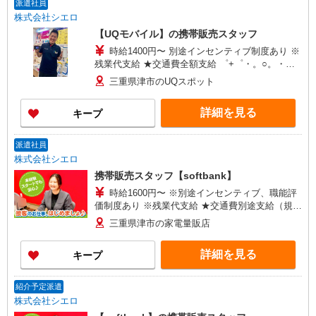
派遣社員
株式会社シエロ
【UQモバイル】の携帯販売スタッフ
時給1400円〜 別途インセンティブ制度あり ※
残業代支給 ★交通費全額支給 ゜+゜・。○。・゜
+゜・。○。・゜+゜ 入社祝い金10万円支給(規定
三重県津市のUQスポット
有) お友達を紹介頂くと, インセンティブ支給(規定
有) ★月2回払い・週払い可能（規程有）★ ゜・。
詳細を見る
キープ
○。・゜+゜・。○。・゜+゜
派遣社員
株式会社シエロ
携帯販売スタッフ【softbank】
時給1600円〜 ※別途インセンティブ、職能評
価制度あり ※残業代支給 ★交通費別途支給（規定
あり） ゜+゜・。○。・゜+゜・。○。・゜+゜ 入
三重県津市の家電量販店
社祝い金10万円支給(規定有) お友達を紹介頂くと,
インセンティブ支給(規定有) ★月2回払い・週払い
詳細を見る
キープ
可能（規程有）★ ゜・。○。・゜+゜・。○。・゜
+゜
紹介予定派遣
株式会社シエロ