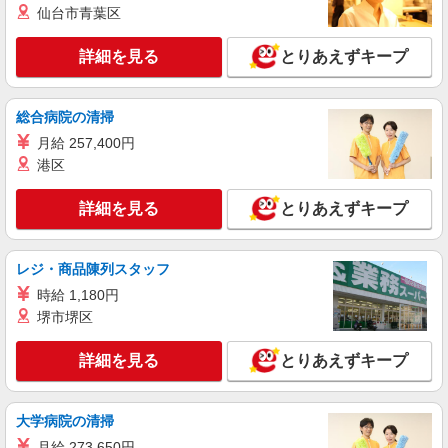
仙台市青葉区
+゜・。○。・゜+゜・。○。・゜+゜ 入社祝い金10
三重県津市のsoftbankショップ
万円支給(規定有) お友達を紹介頂くと, インセンテ
ィブ支給(規定有) ★月2回払い・週払い可能（規程
詳細を見る
とりあえずキープ
詳細を見る
キープ
有）★ ゜・。○。・゜+゜・。○。・゜+゜
紹介予定派遣
総合病院の清掃
株式会社シエロ
月給 257,400円
【au】の携帯販売スタッフ
港区
時給1300円〜1400円（経験・能力による） ※
残業代支給 ★交通費別途支給（規定あり） ゜
詳細を見る
とりあえずキープ
+゜・。○。・゜+゜・。○。・゜+゜ 入社祝い金10
三重県津市のauショップ
万円支給(規定有) お友達を紹介頂くと, インセンテ
ィブ支給(規定有) ★月2回払い・週払い可能（規程
詳細を見る
レジ・商品陳列スタッフ
キープ
有）★ ゜・。○。・゜+゜・。○。・゜+゜
時給 1,180円
紹介予定派遣
堺市堺区
株式会社シエロ
スマホ携帯販売【エーユー】
詳細を見る
とりあえずキープ
月給273200円〜 ※残業手当別途支給 ※研修期
間6か月・時給1550円〜 ★交通費別途支給（規定
あり） ゜+゜・。○。・゜+゜・。○。・゜+゜ 入
大学病院の清掃
三重県津市の家電量販店
社祝い金10万円支給(規定有) お友達を紹介頂くと,
月給 273,650円