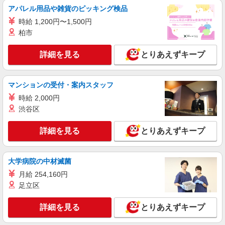
派遣社員
アパレル用品や雑貨のピッキング検品
株式会社シエロ
時給 1,200円〜1,500円
【docomo】の携帯販売スタッフ
柏市
時給1500円〜1800円（経験・能力による） ※
残業代支給 ★交通費別途支給（規定あり） ゜
詳細を見る
とりあえずキープ
+゜・。○。・゜+゜・。○。・゜+゜ 入社祝い金10
三重県津市のdocomoショップ
万円支給(規定有) お友達を紹介頂くと, インセンテ
ィブ支給(規定有) ★月2回払い・週払い可能（規程
詳細を見る
マンションの受付・案内スタッフ
キープ
有）★ ゜・。○。・゜+゜・。○。・゜+゜
時給 2,000円
紹介予定派遣
渋谷区
株式会社シエロ
【ソフトバンク】の店舗スタッフ
詳細を見る
とりあえずキープ
時給1500円〜1600円（経験・能力による） ※
残業代支給 ★交通費別途支給（規定あり） ゜
+゜・。○。・゜+゜・。○。・゜+゜ 入社祝い金10
大学病院の中材滅菌
三重県津市のsoftbankショップ
万円支給(規定有) お友達を紹介頂くと, インセンテ
月給 254,160円
ィブ支給(規定有) ★月2回払い・週払い可能（規程
足立区
詳細を見る
キープ
有）★ ゜・。○。・゜+゜・。○。・゜+゜
詳細を見る
とりあえずキープ
紹介予定派遣
株式会社シエロ