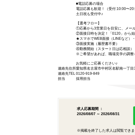
■電話応募の場合
電話応募も歓迎！（受付:10:00〜20:
土日祝も受付中♪
【選考フロー】
①応募から3営業日を目安に、メール
②面接日時を決定！「0120」から
★スマホでWEB面接（LINEなど
③面接実施（履歴書不要）
④勤務開始（スタート日は応相談）
※ご希望があれば、職場見学の調整
お気軽にご応募ください♪
連絡先住所
愛知県名古屋市中村区名駅南一丁目3番
連絡先TEL
0120-919-849
担当
採用担当
求人応募期間 ：
2026/08/07 ～ 2026/08/31
※掲載を終了した求人は閲覧できま