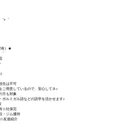
゜+゜
程有）★
+゜
店
分
h）
校生は不可
をご用意しているので、安心してネ♪
の方も対象
・ポルトガル語などの語学を活かせます♪
暇
有☆社保完
設・ジム優待
)☆友達紹介
有