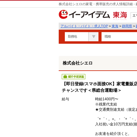
株式会社シエロの家電・携帯販売の求人情報詳細 -
遣
エ
東海
アルバイト・バイト・求人TOP
>
東海
>
静岡県
>
勤務地
職種
株式会社シエロ
紹介予定派遣
【即日登録/スマホ面接OK】家電量販
チャンスです＜県総合運動場＞
給与
時給1400円〜
※残業代支給
★交通費別途支給（規定
゜+゜・。○。・゜+゜・
入社祝い金10万円支給(規
お友達を紹介頂くと,