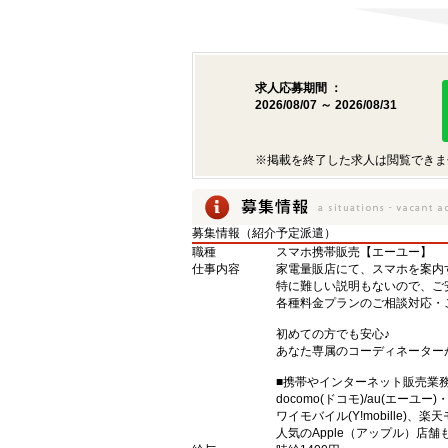
求人応募期間 ：
2026/08/07 ～ 2026/08/31
※掲載を終了した求人は閲覧できま
募集情報（紹介予定派遣）
職種
スマホ携帯販売【エーユー】
仕事内容
家電量販店にて、スマホを案内
特に難しい説明もないので、ご
各種料金プランのご相談対応・
初めての方でも安心♪
あなた専属のコーディネーター
■携帯やインターネット販売業
docomo(ドコモ)/au(エーユー
ワイモバイル(Y!mobille)
人気のApple（アップル）店