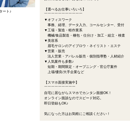
【選べるお仕事いろいろ】
タート♪
￣￣￣￣￣￣￣￣￣￣￣
▼オフィスワーク
事務、経理、データ入力、コールセンター、受付
▼工場・製造・軽作業系
機械/食品製造・梱包・仕分け・加工・組立・検査
▼美容系
眉毛サロンのアイブロウ・ネイリスト・エステ
▼営業・販売
法人営業・アパレル販売・個別指導塾・人材紹介
▼人気案件も多数♪
短期・期間限定・オープニング・官公庁案件
上場/優良/大手企業など
【スマホ面接実施中】
￣￣￣￣￣￣￣￣￣
自宅に居ながらスマホでカンタン面接OK！
オンライン面談なのでスピード対応。
即日登録もOK♪
気になった方はお気軽にご相談ください！