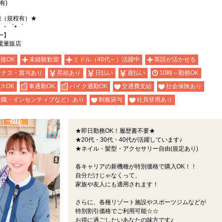
有)
能（規程有）★
。・゜+゜
ー】
電量販店
面接OK
未経験歓迎
ミドル（40代～）活躍中
英語が活かせる
ーナス・賞与あり
昇給あり
日払い
週払い
10時～勤務OK
スOK
車通勤OK
バイク通勤OK
交通費支給
社会保険あり
役職・インセンティブなど）あり
制服貸与
社員登用あり
★即日勤務OK！履歴書不要★
★20代・30代・40代が活躍しています♪
★ネイル・髪型・アクセサリー自由(規定あり)
各キャリアの新機種が特別価格で購入OK！！
自分だけじゃなくって、
家族や友人にも適用されます！
さらに、各種リゾート施設やスポーツジムなどが
特別割引価格でご利用可能☆☆
お得に過ごしたいあなたの味方です♪