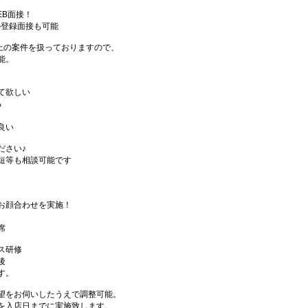
EB面接！
の登録面接も可能
件以上の案件を扱っておりますので、
能。
て欲しい
る
良い
ださい♪
短等も相談可能です
お顔合わせを実施！
席
ス研修
後
す。
望をお伺いしたうえで調整可能。
を入店日までに実施致します。