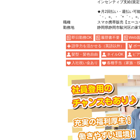
インセンティブ支給(規定
★月2回払い・週払い可
゜・。○。・゜+゜・。○
職種
スマホ携帯販売【エーユ
勤務地
静岡県静岡市駿河区の家
即日勤務OK
履歴書不要
Web
語学力を活かせる（英語以外）
ボ
髪型・髪色自由
ネイルOK
ピア
入社祝い金あり
各種手当（家族・