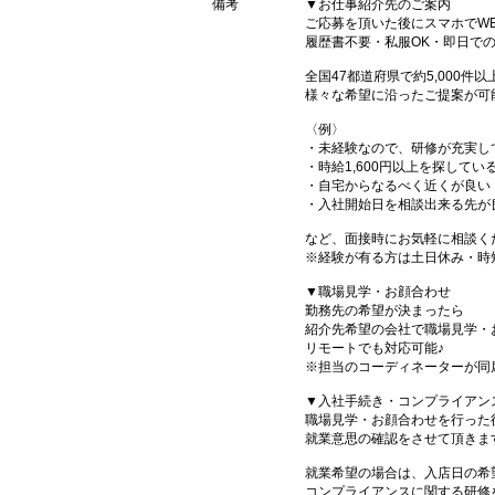
備考
▼お仕事紹介先のご案内
ご応募を頂いた後にスマホでW
履歴書不要・私服OK・即日で
全国47都道府県で約5,000
様々な希望に沿ったご提案が可
〈例〉
・未経験なので、研修が充実し
・時給1,600円以上を探してい
・自宅からなるべく近くが良い
・入社開始日を相談出来る先が
など、面接時にお気軽に相談く
※経験が有る方は土日休み・時
▼職場見学・お顔合わせ
勤務先の希望が決まったら
紹介先希望の会社で職場見学・
リモートでも対応可能♪
※担当のコーディネーターが同
▼入社手続き・コンプライアン
職場見学・お顔合わせを行った
就業意思の確認をさせて頂きま
就業希望の場合は、入店日の希
コンプライアンスに関する研修