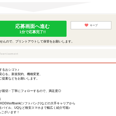
応募画面へ進む
キープ
1分で応募完了!!
せんので、プリントアウトして保管をお願いします。
するおシゴト♪
安心を。新規契約、機種変更、
ご提案などをお願いします。
が親切・丁寧にフォローするので、満足度◎
務
)・KDDI/softbank(ソフトバンク)などの大手キャリアから
、楽天モバイル、UQなど格安スマホまで幅広く紹介可能♪
舗もございます！