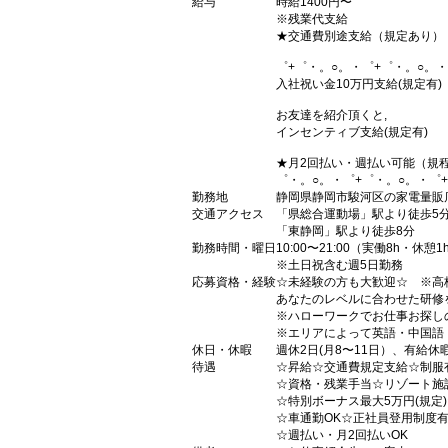
給与
時給1400円〜
※残業代支給
★交通費別途支給（規定あり）
゜+゜・。○。・゜+゜・。○。・
入社祝い金10万円支給(規定有)
お友達を紹介頂くと,
インセンティブ支給(規定有)
★月2回払い・週払い可能（規
゜・。○。・゜+゜・。○。・゜
勤務地
静岡県静岡市駿河区の家電量販
交通アクセス
「県総合運動場」駅より徒歩5
「東静岡」駅より徒歩8分
勤務時間・曜日
10:00〜21:00（実働8h・休憩1
※土日祝含む週5日勤務
応募資格・経験
☆未経験の方も大歓迎☆ ※高
あなたのレベルに合わせた研修
※ハローワークでお仕事お探し
※エリアによって英語・中国語
休日・休暇
週休2日(月8〜11日）、有給休
待遇
☆昇給☆交通費規定支給☆制服
☆資格・残業手当☆リゾート施
☆特別ボーナス最大5万円(規定
☆車通勤OK☆正社員登用制度
☆週払い・月2回払いOK