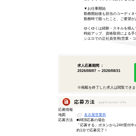
▼お仕事開始
勤務開始後も担当のコーディネ
勤務時で困ったこと、ご要望が
ゆくゆくは経験・スキルを積ん
時給アップ、資格取得による手
シエロでの正社員登用(営業・コ
求人応募期間 ：
2026/08/07 ～ 2026/08/31
※掲載を終了した求人は閲覧できま
応募情報
地図
名古屋営業所
応募方法
■WEB応募の場合
「応募する」ボタンから24H受付中
約1分で応募完了！