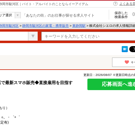
よくある
 静岡市駿河区｜バイト・アルバイトのことならイーアイデム
保存した
0
リア選択
「あなたの街」のお仕事が探せる求人サイト
検索条件
静岡市駿河区
>
静岡市駿河区の家電・携帯販売
>
東静岡駅
> 株式会社シエロの求人情報詳
キ
更新日：2026/08/07 ※更新日時点
店で最新スマホ販売◆直接雇用を目指す
応募画面へ進
あり）
。○。・゜+゜
定有)