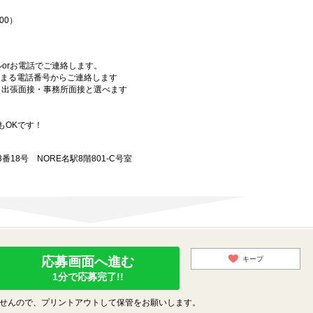
00）
orお電話でご連絡します。
始まる電話番号からご連絡します
）・出張面接・事務所面接と選べます
もOKです！
18号 NORE名駅8階801-C号室
応募画面へ進む
キープ
1分で応募完了!!
せんので、プリントアウトして保管をお願いします。