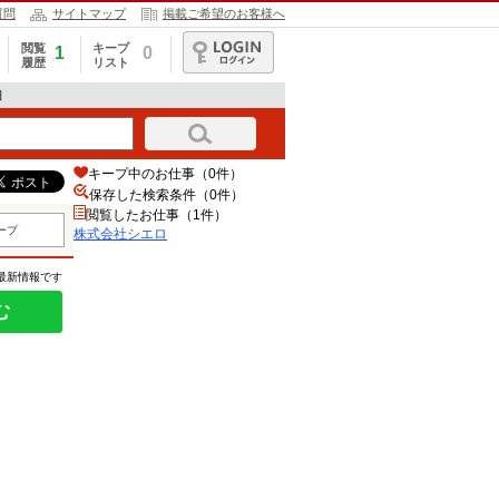
質問
サイトマップ
掲載ご希望のお客様へ
閲覧
キープ
1
0
履歴
リスト
ログイン
細
キープ中のお仕事（0件）
保存した検索条件（
0
件）
閲覧したお仕事（1件）
ープ
株式会社シエロ
の最新情報です
む