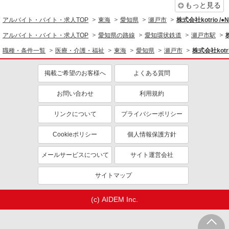
もっと見る
アルバイト・バイト・求人TOP
東海
愛知県
瀬戸市
株式会社kotrio /
アルバイト・バイト・求人TOP
愛知県の路線
愛知環状鉄道
瀬戸市駅
職種・条件一覧
医療・介護・福祉
東海
愛知県
瀬戸市
株式会社kotr
掲載ご希望のお客様へ
よくある質問
お問い合わせ
利用規約
リンクについて
プライバシーポリシー
Cookieポリシー
個人情報保護方針
メールサービスについて
サイト運営会社
サイトマップ
(c) AIDEM Inc.