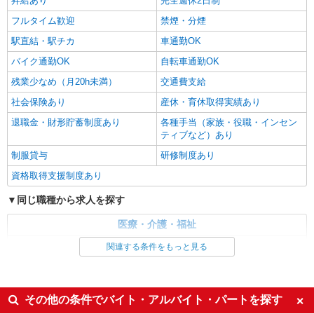
昇給あり
完全週休2日制
フルタイム歓迎
禁煙・分煙
駅直結・駅チカ
車通勤OK
バイク通勤OK
自転車通勤OK
残業少なめ（月20h未満）
交通費支給
社会保険あり
産休・育休取得実績あり
退職金・財形貯蓄制度あり
各種手当（家族・役職・インセン
ティブなど）あり
制服貸与
研修制度あり
資格取得支援制度あり
同じ職種から求人を探す
医療・介護・福祉
看護師・保健師・看護助手・助産師
関連する条件をもっと見る
同じ特徴から求人を探す
未経験歓迎
ミドル（40代～）活躍中
その他の条件でバイト・アルバイト・パートを探す