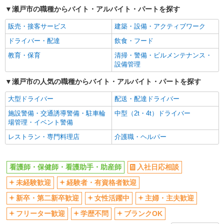
ボーナス・賞与あり
車通勤OK
瀬戸市の職種からバイト・アルバイト・パートを探す
交通費支給
社会保険あり
販売・接客サービス
建築・設備・アクティブワーク
産休・育休取得実績あり
ドライバー・配達
飲食・フード
教育・保育
清掃・警備・ビルメンテナンス・
設備管理
瀬戸市の人気の職種からバイト・アルバイト・パートを探す
大型ドライバー
配送・配達ドライバー
施設警備・交通誘導警備・駐車輪
中型（2t・4t）ドライバー
場管理・イベント警備
レストラン・専門料理店
介護職・ヘルパー
看護師・保健師・看護助手・助産師
入社日応相談
未経験歓迎
経験者・有資格者歓迎
新卒・第二新卒歓迎
女性活躍中
主婦・主夫歓迎
フリーター歓迎
学歴不問
ブランクOK