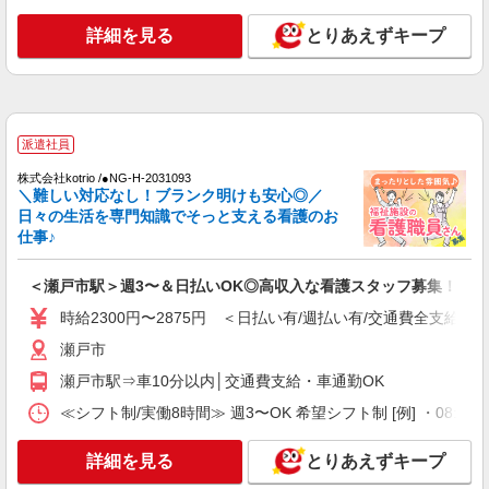
詳細を見る
とりあえずキープ
派遣社員
株式会社kotrio /●NG-H-2031093
＼難しい対応なし！ブランク明けも安心◎／
日々の生活を専門知識でそっと支える看護のお
仕事♪
＜瀬戸市駅＞週3〜＆日払いOK◎高収入な看護スタッフ募集！
時給2300円〜2875円 ＜日払い有/週払い有/交通費全支給(ガ
瀬戸市
瀬戸市駅⇒車10分以内│交通費支給・車通勤OK
≪シフト制/実働8時間≫ 週3〜OK 希望シフト制 [例] ・08:00 〜 17
詳細を見る
とりあえずキープ