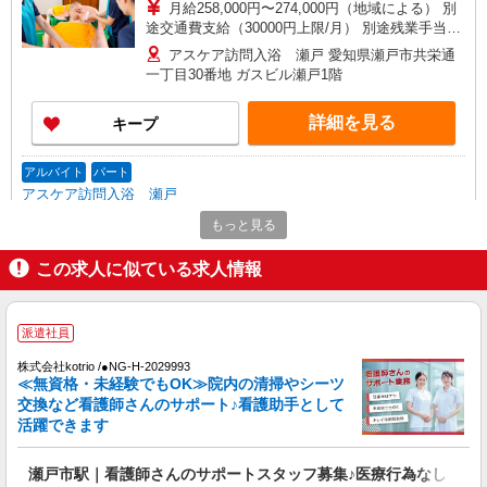
月給258,000円〜274,000円（地域による） 別
途交通費支給（30000円上限/月） 別途残業手当
（月平均残業時間20時間）残業代全額支給
アスケア訪問入浴 瀬戸 愛知県瀬戸市共栄通
一丁目30番地 ガスビル瀬戸1階
詳細を見る
キープ
アルバイト
パート
アスケア訪問入浴 瀬戸
看護師（訪問入浴）
もっと見る
時給1695円〜1745円 ※経験・能力による
この求人に似ている求人情報
アスケア訪問入浴 瀬戸 愛知県瀬戸市共栄通
一丁目30番地 ガスビル瀬戸1階
派遣社員
詳細を見る
キープ
株式会社kotrio /●NG-H-2029993
≪無資格・未経験でもOK≫院内の清掃やシーツ
業務委託
交換など看護師さんのサポート♪看護助手として
SOMPOヘルスサポート株式会社 全支援対応コース
活躍できます
保健師・管理栄養士 特定保健指導
報酬：出来高制 報酬額（消費税抜き）： ・事
瀬戸市駅｜看護師さんのサポートスタッフ募集♪医療行為なし
業所一括面談(対面) 1日：10,000円〜14,716円 ・