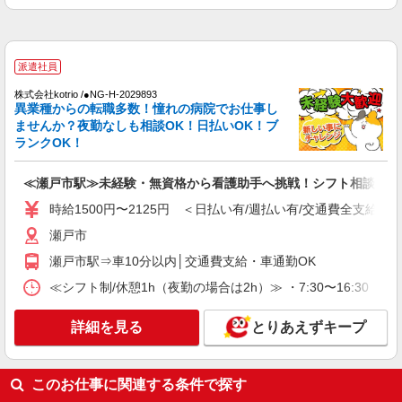
派遣社員
株式会社kotrio /●NG-H-2029893
異業種からの転職多数！憧れの病院でお仕事し
ませんか？夜勤なしも相談OK！日払いOK！ブ
ランクOK！
≪瀬戸市駅≫未経験・無資格から看護助手へ挑戦！シフト相談OK♪
時給1500円〜2125円 ＜日払い有/週払い有/交通費全支給(ガ
瀬戸市
瀬戸市駅⇒車10分以内│交通費支給・車通勤OK
≪シフト制/休憩1h（夜勤の場合は2h）≫ ・7:30〜16:30 ・
詳細を見る
とりあえずキープ
このお仕事に関連する条件で探す