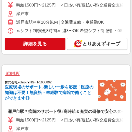
個別訪問(対面) 1件：4,286円〜5,239円 ・遠隔面
時給1500円〜2125円 ＜日払い有/週払い有/交通費全支給(ガ
【活動エリア】愛知県瀬戸市及びその周辺
談 1件：1,500〜1,691円 ・電話支援 1件：
瀬戸市
1,000円〜1,429円 ・ICTメール支援 1件：500円
詳細を見る
キープ
※上記金額に消費税を加えた金額をお支払いいた
瀬戸市駅⇒車10分以内│交通費支給・車通勤OK
します ※交通費・電話代は弊社負担。その他、支
≪シフト制/実働8時間≫ 週3〜OK 希望シフト制 [例] ・08:00 〜 17
援内容により細則あり。
詳細を見る
とりあえずキープ
派遣社員
株式会社kotrio /●NG-H-1908892
医療現場のサポート♪新しい一歩を応援！医療の
知識は不要！無資格・未経験で病院で働くこと
ができます◎
瀬戸市駅＊病院のサポート役♪高時給＆充実の研修で安心スタート
時給1500円〜2125円 ＜日払い有/週払い有/交通費全支給(ガ
瀬戸市