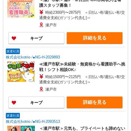
護スタッフ募集！
時給2300円〜2875円 ＜日払い有/週払い有/交
通費全支給(ガソリン代含む)＞
瀬戸市
詳細を見る
キープ
派遣社員
株式会社kotrio /●NG-H-2029893
≪瀬戸市駅≫未経験・無資格から看護助手へ挑
戦！シフト相談OK♪
時給1500円〜2125円 ＜日払い有/週払い有/交
通費全支給(ガソリン代含む)＞
瀬戸市
詳細を見る
キープ
派遣社員
株式会社kotrio /●NG-H-2093513
＜瀬戸市駅＞元気も、プライベートも諦めない