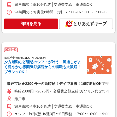
瀬戸市駅⇒車10分以内│交通費支給・車通勤OK
24時間のうち実働8時間 （例）7：00-16：00 8：00-17
詳細を見る
とりあえずキープ
派遣社員
株式会社kotrio /●NG-H-2029684
夕方退勤など理想のシフトが叶う、風通しがよ
く穏やかな雰囲気◎病院からの転職も大歓迎！
ブランクOK！
瀬戸市駅★2300円〜の高時給！デイで看護！16時退勤OKで安心
時給2300円〜2875円＜交通費全額支給(ガソリン代含む)/日払
瀬戸市
瀬戸市駅⇒車10分以内│交通費支給・車通勤OK
▼シフト制/休憩1h/週3日〜5日勤務 ・7:00〜16:00 ・9:00