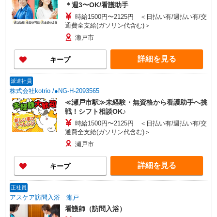
＊週3〜OK/看護助手
時給1500円〜2125円 ＜日払い有/週払い有/交
通費全支給(ガソリン代含む)＞
瀬戸市
詳細を見る
キープ
派遣社員
株式会社kotrio /●NG-H-2093565
≪瀬戸市駅≫未経験・無資格から看護助手へ挑
戦！シフト相談OK♪
時給1500円〜2125円 ＜日払い有/週払い有/交
通費全支給(ガソリン代含む)＞
瀬戸市
詳細を見る
キープ
正社員
アスケア訪問入浴 瀬戸
看護師（訪問入浴）