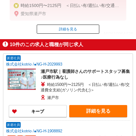
時給1500円〜2125円 ＜日払い有/週払い有/交通費
全支給(ガソリン代含む)＞
愛知県瀬戸市
詳細を見る
ID：AE0610064428
10
件のこの求人と職種が同じ求人
掲載期間終了
派遣社員
株式会社kotrio /●NG-H-2029993
瀬戸市駅｜看護師さんのサポートスタッフ募集
♪医療行為なし
時給1500円〜2125円 ＜日払い有/週払い有/交
通費全支給(ガソリン代含む)＞
瀬戸市
詳細を見る
キープ
派遣社員
株式会社kotrio /●NG-H-1908892