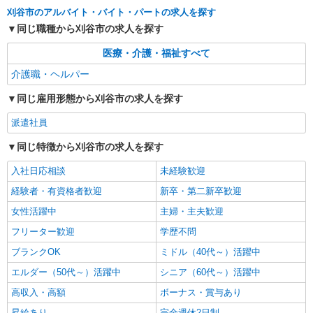
支給（30,000円上限/月） ・家族手当（子供1名に
刈谷市のアルバイト・バイト・パートの求人を探す
つき5,000円） ・資格手当（介護福祉士：計
アスケア訪問入浴 刈谷 愛知県刈谷市東陽町
20,000円UP） ・昇給（評価に応じて毎年4月に実
同じ職種から刈谷市の求人を探す
三丁目68番地 東陽町鬼頭ビル1階北側
施） ・賞与（夏・冬の年2回） ・残業代全額支給
・退職金制度あり ・キャリアステップ年収モデル
医療・介護・福祉すべて
詳細を見る
キープ
（参考値） 一般職（平均勤続年数5年）390万円
介護職・ヘルパー
事業所長（平均勤続年数10年 2〜3年で所長にな
る人もいます！）500万円 ブロック長（平均勤続
派遣社員
同じ雇用形態から刈谷市の求人を探す
年数13年）650万円 エリア長（平均勤続年数17
株式会社トラストグロース 中部支社
年）720万円
派遣社員
介護老人保健施設での介護業務全般
給与詳細 ※経験・資格考慮します！ 派遣時
同じ特徴から刈谷市の求人を探す
給：1270円〜1400円
入社日応相談
未経験歓迎
愛知県刈谷市小垣江町
経験者・有資格者歓迎
新卒・第二新卒歓迎
詳細を見る
キープ
女性活躍中
主婦・主夫歓迎
フリーター歓迎
学歴不問
派遣社員
株式会社トラストグロース 中部支社
ブランクOK
ミドル（40代～）活躍中
住宅型有料老人ホーム内での訪問介護業務全般
エルダー（50代～）活躍中
シニア（60代～）活躍中
給与詳細 ※経験・資格考慮します！ 派遣時
高収入・高額
ボーナス・賞与あり
給：1300円〜1700円
昇給あり
愛知県刈谷市築地町
完全週休2日制