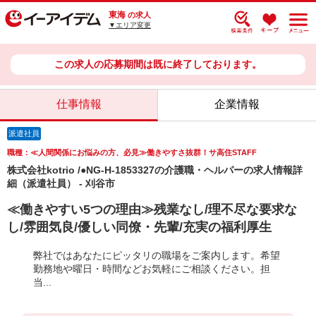
東海
の求人
▼エリア変更
この求人の応募期間は既に終了しております。
仕事情報
企業情報
派遣社員
職種：≪人間関係にお悩みの方、必見≫働きやすさ抜群！サ高住STAFF
株式会社kotrio /●NG-H-1853327の介護職・ヘルパーの求人情報詳
細（派遣社員） - 刈谷市
≪働きやすい5つの理由≫残業なし/理不尽な要求な
し/雰囲気良/優しい同僚・先輩/充実の福利厚生
弊社ではあなたにピッタリの職場をご案内します。希望
勤務地や曜日・時間などお気軽にご相談ください。担
当...