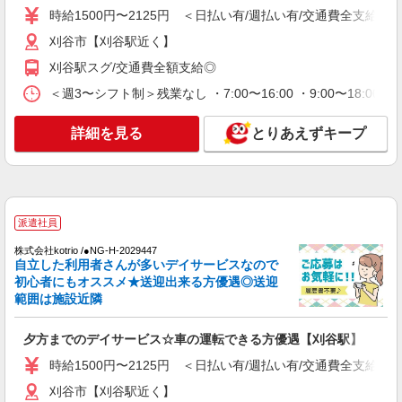
時給1500円〜2125円 ＜日払い有/週払い有/交通費全支給(ガ
時給1500円〜2125円 ＜日払い有/週払い有/交
通費全支給(ガソリン代含む)＞
刈谷市【刈谷駅近く】
刈谷市【刈谷駅近く】
刈谷駅スグ/交通費全額支給◎
＜週3〜シフト制＞残業なし ・7:00〜16:00 ・9:00〜18:0
詳細を見る
キープ
詳細を見る
とりあえずキープ
派遣社員
株式会社kotrio /●NG-H-2029833
日収1.2万円〜可★「とにかく収入重視!」が叶
う高時給の有料住宅
時給1500円〜2125円 ＜日払い有/週払い有/交
派遣社員
通費全支給(ガソリン代含む)＞
株式会社kotrio /●NG-H-2029447
刈谷市【刈谷駅近く】
自立した利用者さんが多いデイサービスなので
初心者にもオススメ★送迎出来る方優遇◎送迎
詳細を見る
キープ
範囲は施設近隣
派遣社員
夕方までのデイサービス☆車の運転できる方優遇【刈谷駅】
株式会社kotrio /●NG-H-2029581
時給1500円〜2125円 ＜日払い有/週払い有/交通費全支給(ガ
＜刈谷＞デイサービスSTAFF＊16時退社も
OK！子育て世代活躍中
刈谷市【刈谷駅近く】