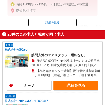
時給1500円〜2125円 ＜日払い有/週払い有/交通費
全支給(ガソリン代含む)＞
愛知県刈谷市
詳細を見る
ID：AE0610051156
20
件のこの求人と職種が同じ求人
掲載期間終了
正社員
株式会社ASCare
訪問入浴のケアスタッフ（運転なし）
月給239,000円〜 ★介護福祉士の方は資格手当
20,000円／月 別途交通費支給（30,000円上限／
月） 別途残業手当（月平均残業時間15時間）残業
【在宅介護センター豊川】愛知県豊川市新宿町
代全額支給
一丁目13番地 【在宅介護センター千種】愛知県名
古屋市千種区覚王山通八丁目35番地 イマ－ジュ
池下2D 【在宅介護センター尾張旭】愛知県尾張旭
詳細を見る
キープ
市瀬戸川町一丁目202番地 【在宅介護センター岡
崎】愛知県岡崎市羽根東町二丁目8番地3 第
2LAND PLAZA BILL101・102号室 【在宅介護セン
派遣社員
ター刈谷】愛知県刈谷市東陽町三丁目68番地 東
株式会社kotrio /●NG-H-2029447
陽町鬼頭ビル1階北側 【在宅介護センター上名古