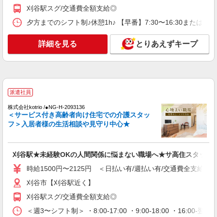
時給1500円〜2125円 ＜日払い有/週払い有/交
刈谷駅スグ/交通費全額支給◎
通費全支給(ガソリン代含む)＞
夕方までのシフト制♪休憩1h♪ 【早番】7:30〜16:30または 
刈谷市【刈谷駅近く】
詳細を見る
とりあえずキープ
詳細を見る
キープ
派遣社員
株式会社kotrio /●NG-H-1992472
刈谷駅≫高収入！シニア向け高級マンション職
派遣社員
員募集＊.・：゜
株式会社kotrio /●NG-H-2093136
時給1500円〜2125円 ＜日払い有/週払い有/交
＜サービス付き高齢者向け住宅での介護スタッ
通費全支給(ガソリン代含む)＞
フ＞入居者様の生活相談や見守り中心★
刈谷市【刈谷駅近く】
詳細を見る
キープ
刈谷駅★未経験OKの人間関係に悩まない職場へ★サ高住スタッフ
時給1500円〜2125円 ＜日払い有/週払い有/交通費全支給(ガ
派遣社員
刈谷市【刈谷駅近く】
株式会社kotrio /●NG-H-2030084
刈谷駅スグ/交通費全額支給◎
レア！【刈谷駅】就労支援施設で軽作業の見守
りなど＊未経験OK
＜週3〜シフト制＞ ・8:00-17:00 ・9:00-18:00 ・16: