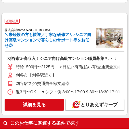
通費全支給(ガソリン代含む)＞
刈谷市【刈谷駅近く】
派遣社員
詳細を見る
キープ
株式会社kotrio /●NG-H-1835854
＼未経験の方も歓迎／丁寧な研修アリ♪シニア向
派遣社員
け高級マンションで暮らしのサポート等をお任
レバウェル株式会社
せ◎
［1］介護福祉士 ［2］初任者研修/2級ヘルパ
ー ［3］実務者研修/1級ヘルパー ［4］ケアマ
刈谷市≫高収入！シニア向け高級マンション職員募集＊.・：゜
ネジャー等
時給1,226円〜1,800円 ※経験・能力による ＜
時給1500円〜2125円 ＜日払い有/週払い有/交通費全支給(ガ
月給例＞シッカリ稼げるのが魅力♪ 時給1,700円×1
日8h×20日（週5日）＝272,000円
愛知県刈谷市 ☆その他、愛知県内に勤務地多
刈谷市【刈谷駅近く】
数！
刈谷駅スグ/交通費全額支給◎
詳細を見る
週3日〜OK！ ▼シフト例 8:00〜17:00 9:30〜18:30 17
キープ
詳細を見る
とりあえずキープ
正社員
アスケア訪問入浴 刈谷
訪問入浴の介護職員（運転あり）
このお仕事に関連する条件で探す
【月給】 259,000円〜 【別途支給】 ・交通費