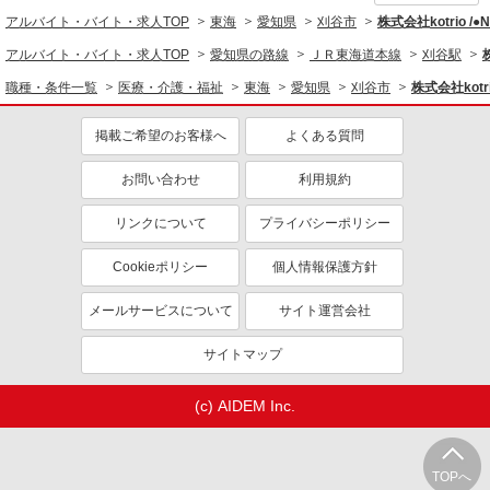
アルバイト・バイト・求人TOP
東海
愛知県
刈谷市
株式会社kotrio /
アルバイト・バイト・求人TOP
愛知県の路線
ＪＲ東海道本線
刈谷駅
職種・条件一覧
医療・介護・福祉
東海
愛知県
刈谷市
株式会社kotr
掲載ご希望のお客様へ
よくある質問
お問い合わせ
利用規約
リンクについて
プライバシーポリシー
Cookieポリシー
個人情報保護方針
メールサービスについて
サイト運営会社
サイトマップ
(c) AIDEM Inc.
TOPへ