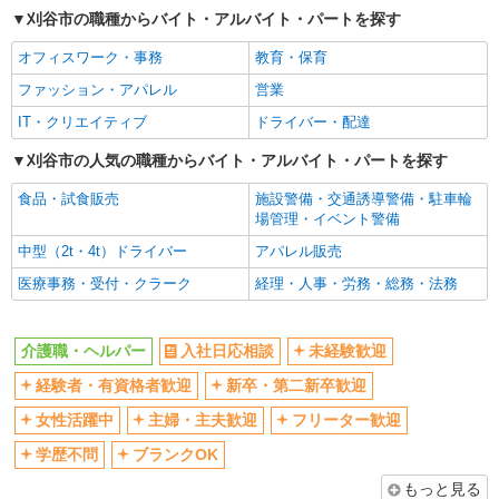
刈谷市の職種からバイト・アルバイト・パートを探す
交通費支給
社会保険あり
オフィスワーク・事務
教育・保育
産休・育休取得実績あり
ファッション・アパレル
営業
IT・クリエイティブ
ドライバー・配達
刈谷市の人気の職種からバイト・アルバイト・パートを探す
食品・試食販売
施設警備・交通誘導警備・駐車輪
場管理・イベント警備
中型（2t・4t）ドライバー
アパレル販売
医療事務・受付・クラーク
経理・人事・労務・総務・法務
介護職・ヘルパー
入社日応相談
未経験歓迎
経験者・有資格者歓迎
新卒・第二新卒歓迎
女性活躍中
主婦・主夫歓迎
フリーター歓迎
学歴不問
ブランクOK
もっと見る