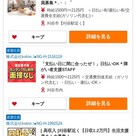
員募集＊.・：゜
時給1500円〜2125円 ＜日払い有/週払い有/交
通費全支給(ガソリン代含む)＞
刈谷市【刈谷駅近く】
詳細を見る
キープ
派遣社員
株式会社kotrio /●NG-H-1516119
「支払い日に間に合ったぜ！」日払いOK＊障
がい者支援STAFF
時給1500〜2125円 ＜交通費別途支給（ガソリ
ン代含む）・日払い・週払いOK＞
刈谷市内
詳細を見る
キープ
派遣社員
株式会社kotrio /●NG-H-1992524
[ 高収入 ]刈谷駅近く【日収1.2万円】生活支援