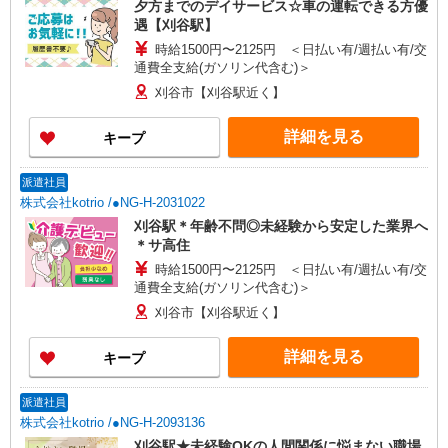
夕方までのデイサービス☆車の運転できる方優
屋】愛知県名古屋市西区上名古屋三丁目25番52
遇【刈谷駅】
カサデナカノ1階
時給1500円〜2125円 ＜日払い有/週払い有/交
通費全支給(ガソリン代含む)＞
刈谷市【刈谷駅近く】
詳細を見る
キープ
派遣社員
株式会社kotrio /●NG-H-2031022
刈谷駅＊年齢不問◎未経験から安定した業界へ
＊サ高住
時給1500円〜2125円 ＜日払い有/週払い有/交
通費全支給(ガソリン代含む)＞
刈谷市【刈谷駅近く】
詳細を見る
キープ
派遣社員
株式会社kotrio /●NG-H-2093136
刈谷駅★未経験OKの人間関係に悩まない職場