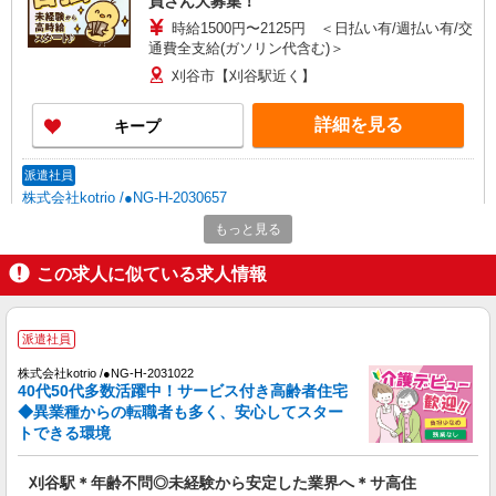
員さん大募集！
時給1500円〜2125円 ＜日払い有/週払い有/交
通費全支給(ガソリン代含む)＞
刈谷市【刈谷駅近く】
詳細を見る
キープ
派遣社員
株式会社kotrio /●NG-H-2030657
毎日通うのが楽しみになる＊ホテルのような美
もっと見る
しいサ高住のSTAFF
時給1500円〜2125円 ＜日払い有/週払い有/交
この求人に似ている求人情報
通費全支給(ガソリン代含む)＞
刈谷市【刈谷駅近く】
派遣社員
詳細を見る
キープ
株式会社kotrio /●NG-H-2031022
40代50代多数活躍中！サービス付き高齢者住宅
◆異業種からの転職者も多く、安心してスター
派遣社員
トできる環境
株式会社kotrio /●NG-H-1974854
刈谷駅｜シニア向けマンションでの生活サポー
刈谷駅＊年齢不問◎未経験から安定した業界へ＊サ高住
ト・フロアの巡回