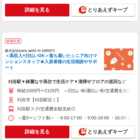
時給1400円〜 ＜日払い有/週払い有/交通費全
支給(ガソリン代含む)＞
詳細を見る
とりあえずキープ
刈谷市【刈谷駅近く】
詳細を見る
キープ
派遣社員
派遣社員
株式会社kotrio /●NG-H-2031171
株式会社kotrio /●NG-H-1905973
＜高収入×日払いOK＞落ち着いたシニア向けマ
刈谷駅｜日払いOK！日収1.1万円超え×サ高住
ンションスタッフ★入居者様の生活相談やサポ
スタッフ！
ート
時給1500円〜2125円 ＜日払い有/週払い有/交
通費全支給(ガソリン代含む)＞
刈谷駅▼綺麗なサ高住で生活ケア▼清掃やフロアの巡回など
刈谷市【刈谷駅近く】
時給1500円〜2125円 ＜日払い有/週払い有/交通費全支給(ガ
詳細を見る
キープ
刈谷市【刈谷駅近く】
刈谷駅スグ/交通費全額支給◎
派遣社員
株式会社kotrio /●NG-H-1907540
＜週3〜シフト制＞ ・8:00-17:00 ・9:00-18:00 ・16:
刈谷市*デイでの生活補助☆新たなスキルを身
につけて長く働く♪
詳細を見る
とりあえずキープ
時給1500円〜2150円 ＜日払い有/週払い有/交