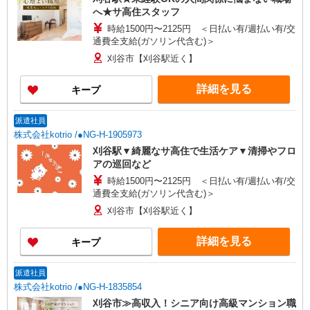
へ★サ高住スタッフ
時給1500円〜2125円 ＜日払い有/週払い有/交
通費全支給(ガソリン代含む)＞
刈谷市【刈谷駅近く】
詳細を見る
キープ
派遣社員
株式会社kotrio /●NG-H-1905973
刈谷駅▼綺麗なサ高住で生活ケア▼清掃やフロ
アの巡回など
時給1500円〜2125円 ＜日払い有/週払い有/交
通費全支給(ガソリン代含む)＞
刈谷市【刈谷駅近く】
詳細を見る
キープ
派遣社員
株式会社kotrio /●NG-H-1835854
刈谷市≫高収入！シニア向け高級マンション職