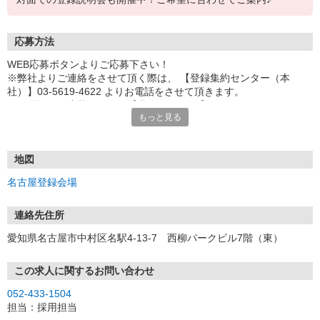
応募方法
WEB応募ボタンよりご応募下さい！
※弊社よりご連絡をさせて頂く際は、 【登録集約センター（本
社）】03-5619-4622 よりお電話をさせて頂きます。
※お電話でご応募頂く際は【求人ID：2514】をお伝え下さい。
もっと見る
■ご応募頂くにあたり
弊社は登録型の派遣会社になります。
ご覧頂いたお仕事をご案内させて頂く前に、登録説明会（下記住
地図
所）へのご参加が必要となりますので、
名古屋登録会場
ご応募頂いた際に会場の詳細日程をご案内させて頂きます。
連絡先住所
愛知県名古屋市中村区名駅4-13-7 西柳パークビル7階（東）
この求人に関するお問い合わせ
052-433-1504
担当：採用担当