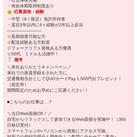
・社会保険完備
・有給休暇取得制度あり
応募資格・経験
・中型（8ｔ限定）免許所持者
・直近5年以内に4ｔ経験が2年以上必須
――――――――
☆長期就業可能な方
☆配送経験ある方歓迎
☆フォークリフト資格ある方優遇
☆50代、ミドルも活躍中！
備考
＼来社ありがとうキャンペーン／
来社での派遣登録をされた方に、
交通費相当分としてQUOカードPay 1,500円分プレゼント！
（規定有）
期間限定のためお早めにご応募ください！
■こちらのお仕事は…？
＼当日Web面接OK！／
自宅からリラックスして参加できるWeb面接を実施中！（365
日毎日受付）
スマートフォンやパソコンから簡単にアクセス可能。
対面での登録説明会も開催中！ご希望に合わせてご案内♪