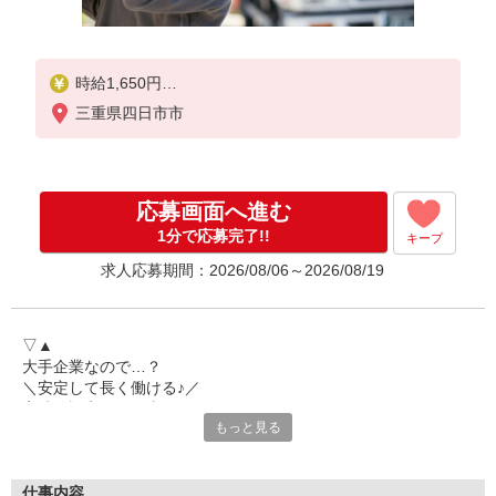
時給1,650円
※交通費は別途実費分支給！（条件あり）
三重県四日市市
■研修期間について
※研修期間（全実働40日）のうち、就業日数により
業務内容・給与が変動します。
1）就業開始〜実働12日間（助手業務）
応募画面へ進む
→時給1,360円（日収10,800円〜）
2）実働13日目〜実働40日間（ドライバー）
1分で応募完了!!
キープ
→時給1,500円（日収12,000円〜）
求人応募期間：2026/08/06～2026/08/19
▽▲
大手企業なので…？
＼安定して長く働ける♪／
高時給設定のお仕事なので
もっと見る
シッカリ稼げるお仕事です☆
△▼
――――――――――――――
仕事内容