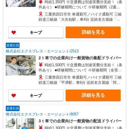
時給1,350円 ※交通費は別途実費分支給！（条
件あり） ■研修期間について ※研修期間（2週
間〜1ヶ月程）は、時給1,250円（日収10,000
三重県四日市市 車通勤可／バイク通勤可 三岐
円〜）となります。
鉄道三岐線「大矢知駅」車4分 近鉄名古屋線「霞
ヶ浦駅」車6分
詳細を見る
キープ
派遣社員
株式会社エクスプレス・エージェント/2513
2ｔ車での企業向け一般貨物の集配ドライバー
時給1,500円 ※交通費は別途実費分支給！（条
件あり） ■研修期間について ※研修期間（全実働
40日）のうち、 就業日数により業務内容・給与が
三重県四日市市 車通勤可／バイク通勤可 三岐
変動します。 1）就業開始〜実働12日間（助手業
鉄道三岐線「平津駅」車6分 近鉄名古屋線「阿倉
務） →時給1,360円（日収10,800円〜） 2）実働
川駅」車12分
13日目〜実働40日間（ドライバー） →時給1,440
詳細を見る
キープ
円（日収11,520円〜）
派遣社員
株式会社エクスプレス・エージェント/8057
3ｔ車での企業向け一般貨物の配送ドライバー
時給1,300円 ※交通費は別途実費分支給！（条