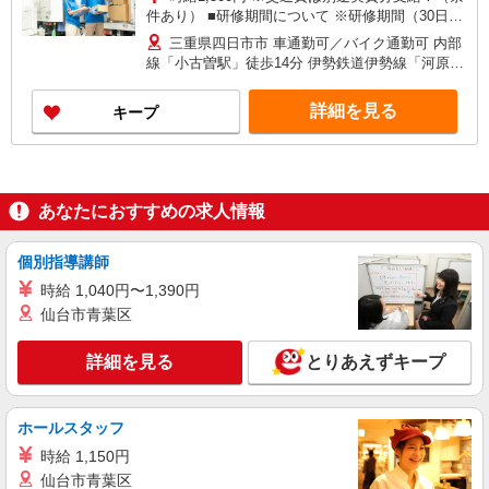
件あり） ■研修期間について ※研修期間（30日
程）は、時給1,250円（日収10,000円〜）となりま
三重県四日市市 車通勤可／バイク通勤可 内部
す。 →研修中に滋賀県にて1泊2日の研修がありま
線「小古曽駅」徒歩14分 伊勢鉄道伊勢線「河原田
す。
駅」徒歩19分
詳細を見る
キープ
あなたにおすすめの求人情報
個別指導講師
時給 1,040円〜1,390円
仙台市青葉区
詳細を見る
とりあえずキープ
ホールスタッフ
時給 1,150円
仙台市青葉区