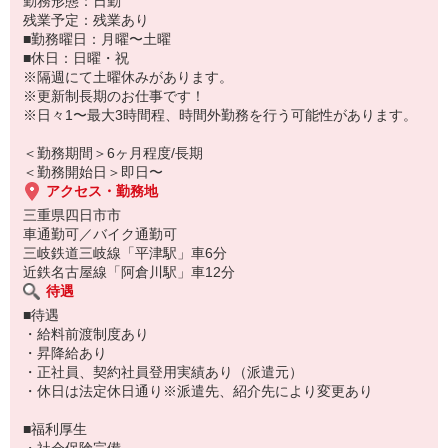
勤務形態：日勤
高時給のお仕事なので、
残業予定：残業あり
月収30万円以上も稼げます！
■勤務曜日：月曜〜土曜
■休日：日曜・祝
研修期間もしっかり40日間あるので安心です☆
※隔週にて土曜休みがあります。
※更新制長期のお仕事です！
「大手企業で働きたい！」
※日々1〜最大3時間程、時間外勤務を行う可能性があります。
「自分にもできるかも！」
理由は何でもOKです♪
＜勤務期間＞6ヶ月程度/長期
少しでも気になりましたら、
＜勤務開始日＞即日〜
お気軽にご応募お待ちしております。
アクセス・勤務地
三重県四日市市
車通勤可／バイク通勤可
三岐鉄道三岐線「平津駅」車6分
近鉄名古屋線「阿倉川駅」車12分
待遇
■待遇
・給料前渡制度あり
・昇降給あり
・正社員、契約社員登用実績あり（派遣元）
・休日は法定休日通り※派遣先、紹介先により変更あり
■福利厚生