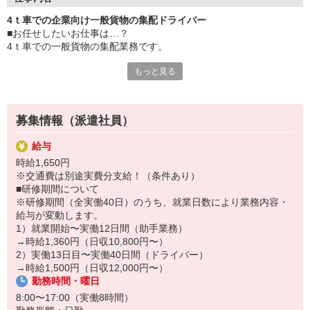
■使用車種：4t
4ｔ車での企業向け一般貨物の集配ドライバー
■業務内容：企業向け一般貨物の集配業務
■お任せしたいお仕事は…？
■エリア：三重県近隣
4ｔ車での一般貨物の集配業務です。
■件数：日々変動
――――――――――――――
もっと見る
■具体的に…
※荷物自体は様々扱いますが、
常温で取り扱うことができる食品や
工業製品などを扱う場合が多いです。
募集情報（派遣社員）
担当エリア内に配達する荷物を
給与
ピッキング・検品し、積み込みを行います。
時給1,650円
積み込み完了次第、
※交通費は別途実費分支給！（条件あり）
担当エリアの各企業へ配送していただきます。
■研修期間について
配送時に付随して
※研修期間（全実働40日）のうち、就業日数により業務内容・
各企業から荷物の集荷を行います。
給与が変動します。
1）就業開始〜実働12日間（助手業務）
※配送時に集荷業務を行う場合もあれば、
→時給1,360円（日収10,800円〜）
お客様のところへ集荷に伺う場合もあります。
2）実働13日目〜実働40日間（ドライバー）
→時給1,500円（日収12,000円〜）
帰庫後、集荷した荷物を下ろし
勤務時間・曜日
業務終了となります。
8:00〜17:00（実働8時間）
■ポイント