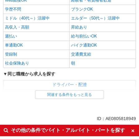
Web面接OK
経験者・有資格者歓迎
学歴不問
ブランクOK
ミドル（40代～）活躍中
エルダー（50代～）活躍中
高収入・高額
昇給あり
週払い
給与前払いOK
車通勤OK
バイク通勤OK
登録制
交通費支給
社会保険あり
朝
同じ職種から求人を探す
ドライバー・配達
関連する条件をもっと見る
同じ特徴から求人を探す
ミドル（40代～）活躍中
車通勤OK
交通費支給
社会保険あり
ID：AE0805818949
その他の条件でバイト・アルバイト・パートを探す