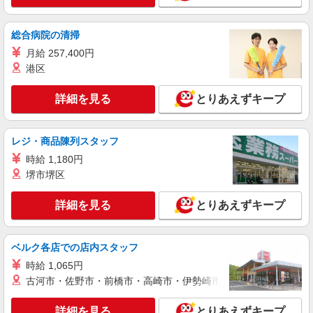
株式会社kotrio /●SZ-H-1901924
＜焼津＞デイサービスSTAFF＊16時退社も
総合病院の清掃
OK！子育て世代活躍中
月給 257,400円
時給1500円〜2125円 ＜日払い有/週払い有/交
通費全支給(ガソリン代含む)＞
港区
焼津市内 最寄り駅：焼津
詳細を見る
とりあえずキープ
詳細を見る
キープ
レジ・商品陳列スタッフ
派遣社員
時給 1,180円
株式会社kotrio /●SZ-H-1990657
堺市堺区
＜焼津＞小さなデイサービスSTAFF募集≪週3
勤務≫≪夕方退社≫
詳細を見る
とりあえずキープ
時給1500円〜2125円 ＜日払い有/週払い有/交
通費全支給(ガソリン代含む)＞
焼津市内 最寄り駅：焼津
ベルク各店での店内スタッフ
時給 1,065円
詳細を見る
キープ
古河市・佐野市・前橋市・高崎市・伊勢崎市・太田市・館林市・
派遣社員
詳細を見る
とりあえずキープ