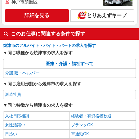
焼津駅＊年齢不問◎未経験から安定した業界へ
神戸市須磨区
＊サ高住
時給1500円〜2125円 ＜日払い有/週払い有/交
詳細を見る
とりあえずキープ
通費全支給(ガソリン代含む)＞
焼津市内 最寄り駅：焼津
このお仕事に関連する条件で探す
詳細を見る
キープ
焼津市のアルバイト・バイト・パートの求人を探す
同じ職種から焼津市の求人を探す
派遣社員
株式会社kotrio /●SZ-H-1817006
医療・介護・福祉すべて
毎日1.1万円＊デイサービス＊運転好きな方大
介護職・ヘルパー
集合｜焼津駅すぐ
時給1500円〜2125円 ＜日払い有/週払い有/交
同じ雇用形態から焼津市の求人を探す
通費全支給(ガソリン代含む)＞
派遣社員
焼津市内 最寄り駅：焼津
同じ特徴から焼津市の求人を探す
詳細を見る
キープ
入社日応相談
経験者・有資格者歓迎
女性活躍中
ブランクOK
日払い
車通勤OK