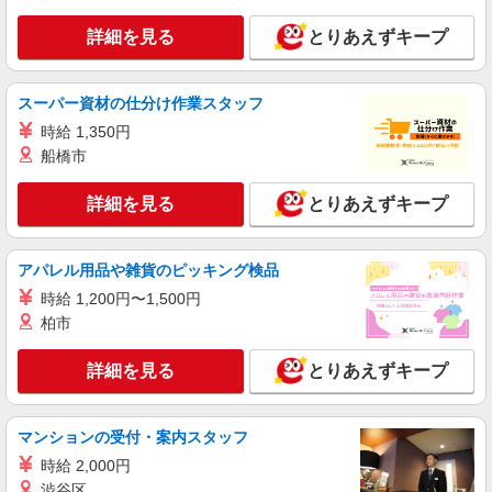
≪面接なし/履歴書不要≫西焼津駅◇負担少な
詳細を見る
とりあえずキープ
めの障がい者支援員
時給1500円〜2125円 ＜日払い有/週払い有/交
通費全支給(ガソリン代含む)＞
スーパー資材の仕分け作業スタッフ
焼津市内
時給 1,350円
船橋市
詳細を見る
キープ
詳細を見る
とりあえずキープ
派遣社員
株式会社kotrio /●SZ-H-1992309
焼津駅⇒需要のある福祉業界で介護デビュー＊
アパレル用品や雑貨のピッキング検品
資格支援あり
時給 1,200円〜1,500円
時給1500円〜2125円 ＜日払い有/週払い有/交
柏市
通費全支給(ガソリン代含む)＞
焼津市内 最寄り駅：焼津
詳細を見る
とりあえずキープ
詳細を見る
キープ
マンションの受付・案内スタッフ
派遣社員
時給 2,000円
株式会社kotrio /●SZ-H-1869686
渋谷区