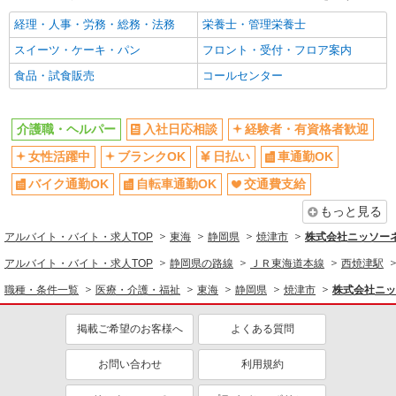
経理・人事・労務・総務・法務
栄養士・管理栄養士
スイーツ・ケーキ・パン
フロント・受付・フロア案内
食品・試食販売
コールセンター
介護職・ヘルパー
入社日応相談
経験者・有資格者歓迎
女性活躍中
ブランクOK
日払い
車通勤OK
バイク通勤OK
自転車通勤OK
交通費支給
もっと見る
アルバイト・バイト・求人TOP
東海
静岡県
焼津市
株式会社ニッソー
アルバイト・バイト・求人TOP
静岡県の路線
ＪＲ東海道本線
西焼津駅
職種・条件一覧
医療・介護・福祉
東海
静岡県
焼津市
株式会社ニッ
掲載ご希望のお客様へ
よくある質問
お問い合わせ
利用規約