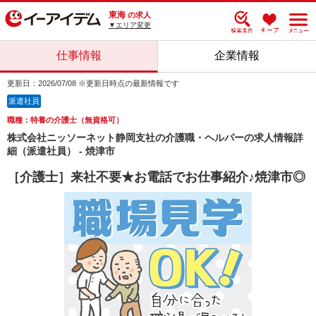
東海
の求人
▼エリア変更
仕事情報
企業情報
更新日：2026/07/08 ※更新日時点の最新情報です
派遣社員
職種：特養の介護士（無資格可）
株式会社ニッソーネット静岡支社の介護職・ヘルパーの求人情報詳
細（派遣社員） - 焼津市
［介護士］来社不要★お電話でお仕事紹介♪焼津市◎