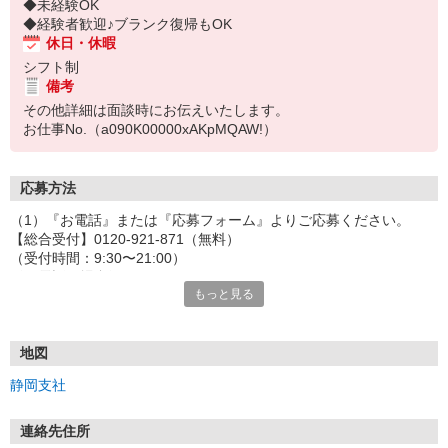
◆未経験OK
◆経験者歓迎♪ブランク復帰もOK
休日・休暇
シフト制
備考
その他詳細は面談時にお伝えいたします。
お仕事No.（a090K00000xAKpMQAW!）
応募方法
（1）『お電話』または『応募フォーム』よりご応募ください。
【総合受付】0120-921-871（無料）
（受付時間：9:30〜21:00）
〈お電話の場合〉
もっと見る
「e-aidemを見て」とお伝えいただけるとスムーズです。
〈応募フォームからご応募の場合〉
当社担当者から連絡させていただきます。
◎応募フォームからのご応募は24時間受付中です！
地図
↓
静岡支社
（2）面談・登録の実施
お電話でのカンタン登録面談や来社登録面談を実施しております。
ご都合のよいお日にちをお聞かせください。
連絡先住所