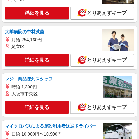
西焼津駅◎負担少なめの障がい者支援員★社会
活動の見守りなど
詳細を見る
とりあえずキープ
時給1500円〜2125円 ＜日払い有/週払い有/交
通費全支給(ガソリン代含む)＞
焼津市内
大学病院の中材滅菌
月給 254,160円
詳細を見る
キープ
足立区
派遣社員
詳細を見る
とりあえずキープ
株式会社kotrio /●SZ-H-2099112
[ 綺麗 ]高級シニアマンションで生活ケア/見守
りなど/焼津駅
レジ・商品陳列スタッフ
時給1500円〜2125円 ＜日払い有/週払い有/交
時給 1,300円
通費全支給(ガソリン代含む)＞
大阪市中央区
焼津市内 最寄り駅：焼津
詳細を見る
とりあえずキープ
詳細を見る
キープ
マイクロバスによる施設利用者送迎ドライバー
派遣社員
株式会社kotrio /●SZ-H-2014838
日給 10,900円〜10,900円