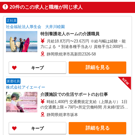
20
件のこの求人と職種が同じ求人
正社員
社会福祉法人厚生会 大井川睦園
特別養護老人ホームの介護職員
月給18.8万円〜23.6万円 ※給与幅は経験・能
力による ＊別途各種手当あり 資格手当2,000円〜
15,000円、全夜勤手当10,000円 住宅手当18,000円
静岡県焼津市高新田2326-58
（上限）、扶養手当 配偶者16,000円 処遇改善手当
（3月・5月に一時金支給） ★永年勤続功労金（5
詳細を見る
キープ
年10年20年ごとに支給）
NEW
派遣社員
株式会社アイエーイー
介護施設での生活サポートのお仕事
時給1,400円 交通費規定支給（上限あり） 1日
の交通費上限＝79円×所定労働時間 月末締/翌15日
払
静岡県焼津市坂本
詳細を見る
キープ