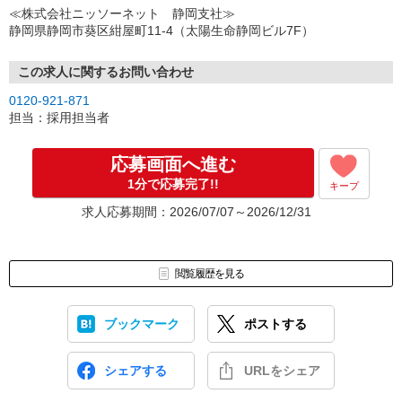
↓
≪株式会社ニッソーネット 静岡支社≫
（3）選考・お仕事のご案内
静岡県静岡市葵区紺屋町11-4（太陽生命静岡ビル7F）
↓
（4）就業開始
※紹介予定派遣・職業紹介などで、正職員登用前提でのお仕事も可
この求人に関するお問い合わせ
能です。
0120-921-871
担当：採用担当者
応募画面へ進む
1分で応募完了!!
キープ
求人応募期間：2026/07/07～2026/12/31
閲覧履歴を見る
ブックマーク
ポストする
シェアする
URLをシェア