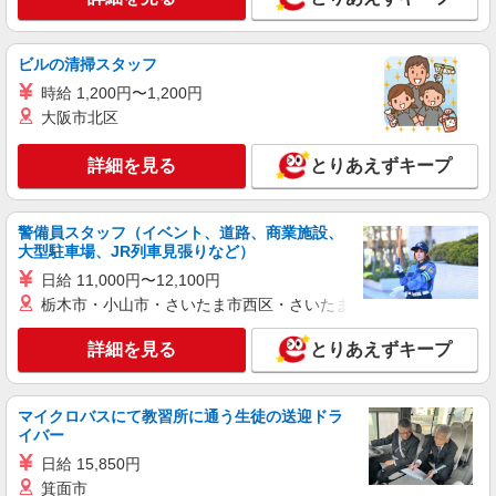
株式会社kotrio /●SZ-H-1869694
レア！【焼津駅】就労支援施設で軽作業の見守
りなど＊未経験OK
ビルの清掃スタッフ
時給1400円〜 ＜日払い有/週払い有/交通費全
時給 1,200円〜1,200円
支給(ガソリン代含む)＞
大阪市北区
焼津市内 最寄り駅：焼津
詳細を見る
とりあえずキープ
詳細を見る
キープ
派遣社員
警備員スタッフ（イベント、道路、商業施設、
株式会社kotrio /●SZ-H-2014572
大型駐車場、JR列車見張りなど）
焼津駅◆サ高住スタッフ◆穏やかな職場×週
日給 11,000円〜12,100円
3〜×残業なし
栃木市・小山市・さいたま市西区・さいたま市岩槻区・久喜市・
時給1500円〜2125円 ＜日払い有/週払い有/交
通費全支給(ガソリン代含む)＞
詳細を見る
とりあえずキープ
焼津市内 最寄り駅：焼津
マイクロバスにて教習所に通う生徒の送迎ドラ
詳細を見る
キープ
イバー
日給 15,850円
派遣社員
箕面市
株式会社kotrio /●SZ-H-2099438