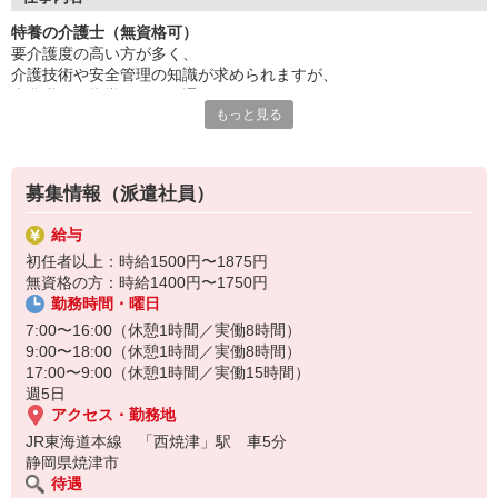
資格取得支援制度でステップアップ！
特養の介護士（無資格可）
「人の役に立ちたい」気持ちを活かせます。
要介護度の高い方が多く、
ブランクのある方も歓迎。
介護技術や安全管理の知識が求められますが、
まずは気軽にお話を聞きに来てください！
先輩職員の指導や研修を通じて、
ご応募をお待ちしております！
もっと見る
日々スキルアップが可能です◎
※食事・入浴・排せつなどの生活支援あり
無資格からでもスタート可能な案件ですので、
募集情報（派遣社員）
利用者さまとの関係性を大切にしながら、
日々の生活を支える役割をお願いします！
給与
初任者以上：時給1500円〜1875円
無資格の方：時給1400円〜1750円
勤務時間・曜日
7:00〜16:00（休憩1時間／実働8時間）
9:00〜18:00（休憩1時間／実働8時間）
17:00〜9:00（休憩1時間／実働15時間）
週5日
アクセス・勤務地
JR東海道本線 「西焼津」駅 車5分
静岡県焼津市
待遇