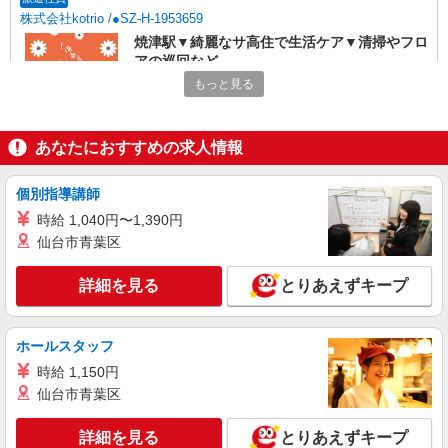
株式会社kotrio /●SZ-H-1953659
焼津駅▼綺麗なサ高住で生活ケア▼清掃やフロ
アの巡回など
もっと見る
時給1500円〜2125円 ＜日払い有/週払い有/交
通費全支給(ガソリン代含む)＞
焼津市内 最寄り駅：焼津
あなたにおすすめの求人情報
詳細を見る
キープ
個別指導講師
派遣社員
時給 1,040円〜1,390円
株式会社kotrio /●SZ-H-1869467
仙台市青葉区
西焼津駅＊グループホームで家事・生活サポー
トのお仕事♪
詳細を見る
とりあえずキープ
時給1500円〜2125円 ＜日払い有/週払い有/交
通費全支給(ガソリン代含む)＞
ホールスタッフ
焼津市内≪最寄り：西焼津≫
時給 1,150円
詳細を見る
仙台市青葉区
キープ
詳細を見る
とりあえずキープ
派遣社員