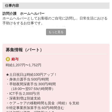
◇長く安心して働ける環境づくり
・ツクイ独自の福祉厚生制度でプライベートも充実
仕事内容
・子育てサポート企業として「くるみん認定」の取得
訪問介護 ホームヘルパー
・子育て支援の福利厚生制度あり！子育てと仕事の両立を応援◎
ホームヘルパーとしてお客様のご自宅に訪問し、日常生活における
・スタッフ何でも相談窓口やライフキャリア相談など、各相談窓
手助けをするお仕事です。
口あり
※食事や入浴、排せつなどの身体介護
もっと見る
※掃除や買い物などの生活援助
◇頑張った分、スタッフに還元！
※アプリを使用した記録など
・2024年冬季賞与からインセンティブ賞与を導入
・パートは特別手当の支給あり
★＼サービス・職種の魅力／
募集情報（パート）
自分のライフスタイルに合わせて、都合の良い時間に働くことがで
きます。自分のペースでキャリアを積むことも可能で資格をいか
給与
し、年齢を気にせず、体が動く限り続けられることも、働きやすさ
時給1,207円〜1,752円
のメリットです。不安がなくなるまで同行研修があり、必要時や困
ったときは、相談やアドバイスを受けることが可能です。
★土日祝日は時給100円アップ！
・身体介護手当:500円/時間
・早朝夜間深夜手当:300円/時間
（18:00〜翌07:59の時間帯）
・ICT手当:2,000円/月
・深夜割増は別途支給
・ケア→ケアの移動時間も賃金（時給）を支給
※特定事業所加算手当:60円/時間含む