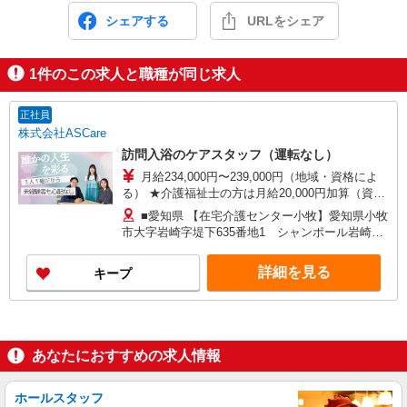
シェアする
URLをシェア
1
件のこの求人と職種が同じ求人
正社員
株式会社ASCare
訪問入浴のケアスタッフ（運転なし）
月給234,000円〜239,000円（地域・資格によ
る） ★介護福祉士の方は月給20,000円加算（資格
手当） 別途交通費支給（30,000円上限／月） 別途
■愛知県 【在宅介護センター小牧】愛知県小牧
残業手当（月平均残業時間15時間）残業代全額支
市大字岩崎字堤下635番地1 シャンポール岩崎1
給
階西 【在宅介護センター一宮】愛知県一宮市新生
二丁目17番7 ■岐阜県 【在宅介護センター岐阜
詳細を見る
キープ
北】岐阜県岐阜市白菊町四丁目47番地1 白菊町4
丁目矢島店舗事務所 【在宅介護センター中津川】
岐阜県中津川市中津川1296番地1 【在宅介護セン
ター郡上】岐阜県郡上市大和町徳永668番地2 ■三
重県 【在宅介護センター松阪】三重県松阪市中央
あなたにおすすめの求人情報
町39番地10
ホールスタッフ