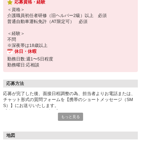
応募資格・経験
＜資格＞
介護職員初任者研修（旧ヘルパー2級）以上 必須
普通自動車運転免許（AT限定可） 必須
＜経験＞
不問
※深夜帯は18歳以上
休日・休暇
勤務日数:週1〜5日程度
勤務曜日:応相談
応募方法
応募が完了した後、面接日程調整の為、担当者よりお電話または、
チャット形式の質問フォームを【携帯のショートメッセージ（SM
S）】にお送りいたします。
【応募から採用までの流れ】
もっと見る
1.応募…Webもしくはお電話より応募ください。
2.面接…ご質問や働き方の相談も受け付けます。
※面接時に適性検査＋実技試験を実施
※実技試験はドライバーの職種のみとなります。
地図