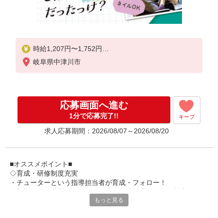
時給1,207円〜1,752円
岐阜県中津川市
★土日祝日は時給100円アップ！
・身体介護手当:500円/時間
・早朝夜間深夜手当:300円/時間
（18:00〜翌07:59の時間帯）
応募画面へ進む
・ICT手当:2,000円/月
・深夜割増は別途支給
1分で応募完了!!
キープ
・ケア→ケアの移動時間も賃金（時給）を支給
求人応募期間：2026/08/07～2026/08/20
※特定事業所加算手当:60円/時間含む
※給与幅は資格・経験等による
■オススメポイント■
◇育成・研修制度充実
・チューターという指導担当者が育成・フォロー！
・初期研修や階層別研修など、成長段階に応じた研修制度あり
もっと見る
・キャリアアップ支援制度を活用して働きながら資格取得が可能