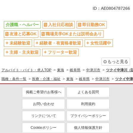
未経験歓迎
ミドル（40代～）活躍中
ID：AE0804787266
副業・WワークOK
交通費支給
社会保険あり
産休・育休取得実績あり
介護職・ヘルパー
入社日応相談
即日勤務OK
社員登用あり
友達と応募OK
職場見学OKまたは説明会あり
未経験歓迎
経験者・有資格者歓迎
女性活躍中
主婦・主夫歓迎
フリーター歓迎
もっと見る
アルバイト・バイト・求人TOP
東海
岐阜県
中津川市
ツクイ中津川（
職種・条件一覧
医療・介護・福祉
東海
岐阜県
中津川市
ツクイ中津
掲載ご希望のお客様へ
よくある質問
お問い合わせ
利用規約
リンクについて
プライバシーポリシー
Cookieポリシー
個人情報保護方針