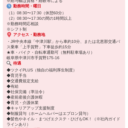
※給与幅は資格・経験等による
勤務時間・曜日
（1）08:30〜17:30（休憩60分）
（2）08:30〜17:30の間の1時間以上
※勤務時間応相談
※シフト制
アクセス・勤務地
・JR中央本線「中津川駅」から車約10分、または北恵那交通バ
ス乗車「上手賀野」下車徒歩約15分
★車・バイク・自転車通勤可（無料駐車場あり）
岐阜県中津川市手賀野175-16
待遇
◆ツクイPLUS（独自の福利厚生制度）
◆育児手当
◆交通費規定支給
◆有給
◆社保完備（準法令）
◆産前産後介護休暇
◆育児・介護休業
◆キャリアアップ支援制度
◆制服貸与（ホームヘルパーはエプロン貸与）
◆髪色やネイル・まつげエクステ・ひげもOK！（※社内ガイド
ラインあり）