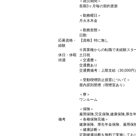
＜就労期間＞
長期3ヶ月毎の契約更新
＜勤務曜日＞
月火水木金
＜勤務形態＞
日勤
応募資格・
【資格】特に無し
経験
※異業種からの転職で未経験スタ
休日・休暇
土日祝
待遇
＜交通費＞
交通費あり
交通費備考：上限支給（30,000円
＜受動喫煙防止措置について＞
屋内原則禁煙（喫煙室あり）
＜寮＞
ワンルーム
＜保険＞
雇用保険,労災保険,健康保険,厚生
備考
＜各種保険完備＞
健康保険、厚生年金保険、雇用保
＜健康診断＞
定期健康診断を無料で実施してお