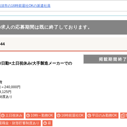
清須市の16時前退社OKの派遣社員
の求人の応募期間は既に終了しております。
44
備/日勤×土日祝休み/大手製造メーカーでの
費
＝240,000円
,125円
制度あり
土日祝休み
10時～勤務OK
16時前退社OK
平日のみ勤務OK
退職金・財形貯蓄制度あり
昼