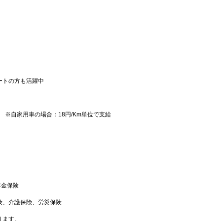
ートの方も活躍中
） ※自家用車の場合：18円/Km単位で支給
年金保険
険、介護保険、労災保険
ります。