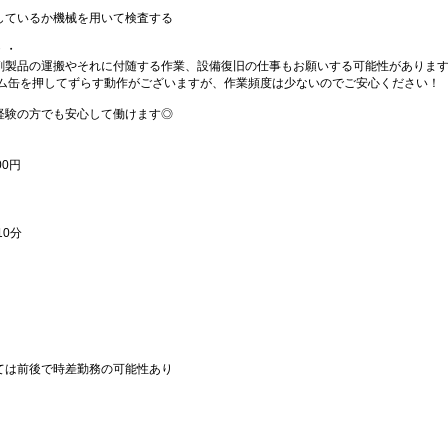
しているか機械を用いて検査する
・・
剤製品の運搬やそれに付随する作業、設備復旧の仕事もお願いする可能性がありま
ラム缶を押してずらす動作がございますが、作業頻度は少ないのでご安心ください！
経験の方でも安心して働けます◎
00円
0分
ては前後で時差勤務の可能性あり