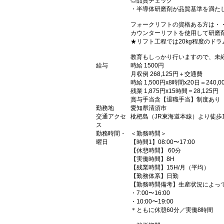
◎品質チェック
・半導体研磨剤が品質基準を満た
フォークリフトの資格ある方は・
カウンターリフトを使用して研磨
★リフト工程では20kg程度のド
教育もしっかり行いますので、未
給与
時給 1500円
月収例 268,125円＋交通費
時給 1,500円x8時間x20日＝240,0
残業 1,875円x15時間＝28,125円
賞与手当含【退職手当】制度あり
勤務地
愛知県清須市
交通アクセ
枇杷島（JR東海道本線）より徒歩1
ス
勤務時間・
＜勤務時間＞
曜日
【時間1】08:00〜17:00
【休憩時間】 60分
【実働時間】8H
【残業時間】15H/月（平均）
【勤務体系】日勤
【勤務時間備考】生産状況によっ
・7:00〜16:00
・10:00〜19:00
＊ともに休憩60分／実働8時間