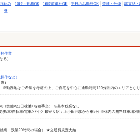
祝休み
10時～勤務OK
16時前退社OK
平日のみ勤務OK
禁煙・分煙
駅直結・
り
昼
ク軽作業
異なる）
械操作など）
考慮）
時給×8H実働×21日稼働+各種手当） ※基本残業なし
歩/車/自転車/電車/バイク 最寄り駅：上小田井駅から車9分 ※構内の無料駐車場利
21日就業・残業20時間の場合） ★交通費規定支給