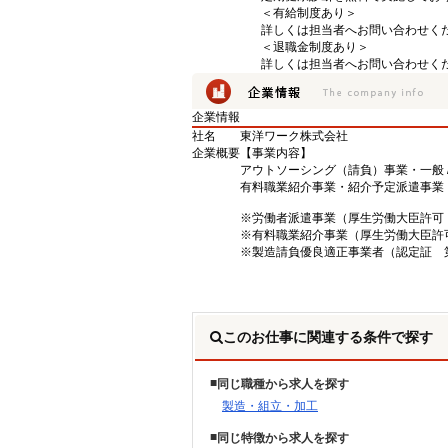
＜有給制度あり＞
詳しくは担当者へお問い合わせく
＜退職金制度あり＞
詳しくは担当者へお問い合わせく
企業情報
社名
東洋ワーク株式会社
企業概要
【事業内容】
アウトソーシング（請負）事業・一般 
有料職業紹介事業・紹介予定派遣事業
※労働者派遣事業（厚生労働大臣許可 派0
※有料職業紹介事業（厚生労働大臣許可 0
※製造請負優良適正事業者（認定証 第2
このお仕事に関連する条件で探す
同じ職種から求人を探す
製造・組立・加工
同じ特徴から求人を探す