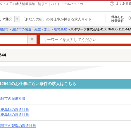
よくある
製造・組立・加工の求人情報詳細 - 清須市｜バイト・アルバイトの
保存した
0
リア選択
「あなたの街」のお仕事が探せる求人サイト
検索条件
清須市
>
清須市の製造・組立・加工
>
枇杷島駅
> 東洋ワーク株式会社/413076-030-1125
544
0-112544のお仕事に近い条件の求人はこちら
清須市の派遣社員
枇杷島駅の派遣社員
枇杷島駅の派遣社員
清須市の製造の派遣社員