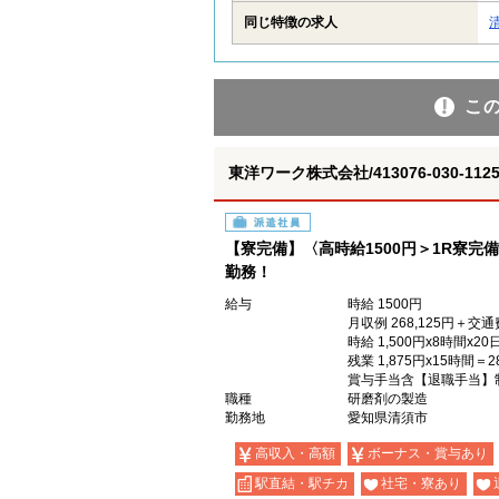
同じ特徴の求人
こ
東洋ワーク株式会社/413076-030-1125
派遣社員
【寮完備】〈高時給1500円＞1R寮完
勤務！
給与
時給 1500円
月収例 268,125円＋交通
時給 1,500円x8時間x20日
残業 1,875円x15時間＝28
賞与手当含【退職手当】
職種
研磨剤の製造
勤務地
愛知県清須市
高収入・高額
ボーナス・賞与あり
駅直結・駅チカ
社宅・寮あり