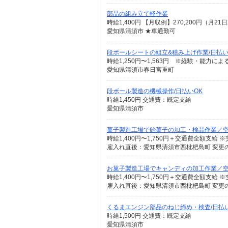
部品の組み立て軽作業
時給1,400円 【月収例】270,200円（月
愛知県清須市 ★車通勤可
段ボールシートの組立&積み上げ作業/日払い
時給1,250円〜1,563円 ※経験・能力に
愛知県清須市春日宮重町
段ボール製造の機械操作/日払いOK
時給1,450円 交通費：既定支給
愛知県清須市
菓子製造工場で飴菓子の加工・検品作業／
雇入れ直後：愛知県清須市西枇杷島町 変更
お菓子製造工場でキャンディの加工作業／
雇入れ直後：愛知県清須市西枇杷島町 変更
くるまエンジン部品のねじ締め・検査/日払い
時給1,500円 交通費：既定支給
愛知県清須市