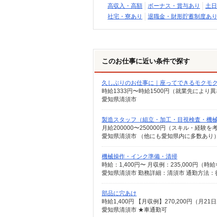
高収入・高額
ボーナス・賞与あり
土日
社宅・寮あり
退職金・財形貯蓄制度あ
このお仕事に近い条件で探す
久しぶりのお仕事に｜座ってできるモクモ
時給1333円〜時給1500円（就業先により
愛知県清須市
製造スタッフ（組立・加工・目視検査・機
月給200000〜250000円（スキル・経験を
機械操作・インク準備・清掃
時給：1,400円〜 月収例：235,000円（
愛知県清須市 勤務詳細：清須市 通勤方法：徒
部品に穴あけ
時給1,400円 【月収例】270,200円（月
愛知県清須市 ★車通勤可