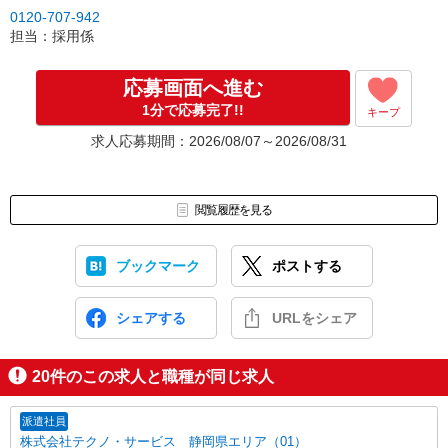
▼Step2 全国にあるお仕事の中から、あなたにピッタリのお仕事を
0120-707-942
ご案内
担当：採用係
▼Step3 就業前に職場見学で気になる事はしっかりチェック！
▼Step4 気に入ったら雇用契約・お仕事スタート
応募画面へ進む
応募⇒最短で2日後からの勤務も可能です！
1分で応募完了!!
キープ
求人応募期間：2026/08/07～2026/08/31
閲覧履歴を見る
ブックマーク
ポストする
シェアする
URLをシェア
20
件のこの求人と職種が同じ求人
派遣社員
株式会社テクノ・サービス 静岡県エリア（01）