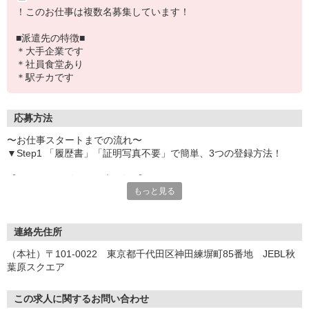
！このお仕事は複数名募集しています！
■派遣先の特徴■
＊大手企業です
＊社員食堂あり
＊駅チカです
応募方法
〜お仕事スタートまでの流れ〜
▼Step1 「履歴書」「証明写真不要」で簡単、3つの登録方法！
【オンライン登録（目安5分）】
もっと見る
いつでも好きな時間に登録OK
【電話登録（目安20分）】
受付時間/平日9:00〜19:00
連絡先住所
※電話登録の場合、就業前には登録会へお越しください
（本社）〒101-0022 東京都千代田区神田練塀町85番地 JEBL秋
葉原スクエア
【来場登録（目安1時間30分）】
受付時間/平日10:00〜17:00
この求人に関するお問い合わせ