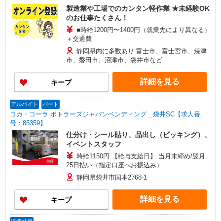
製造業や工場でのカンタン軽作業 ★未経験OK
のお仕事たくさん！
■時給1200円〜1400円（就業先により異なる）
＋交通費
静岡県内に多数あり 富士市、富士宮市、焼津
市、磐田市、沼津市、袋井市など
詳細を見る
キープ
アルバイト
パート
コカ・コーラ ボトラーズジャパンベンディング＿袋井SC【求人番
号：85359】
仕分け・シール貼り、品出し（ピッキング）、
イベントスタッフ
時給1150円 【給与支給日】 当月末締め/翌月
25日払い（指定口座へお振込み）
静岡県袋井市国本2768-1
詳細を見る
キープ