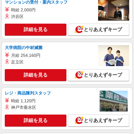
株式会社ニジキャリア
マンションの受付・案内スタッフ
【袋井市】電子機器の運搬作業
時給 2,000円
【時給】1300円 【月給例】211.575円〜
渋谷区
1300(時給)×7.45(実働時間)×21(稼働日数)
【勤務地】静岡県袋井市新池 【ラウンドマー
詳細を見る
とりあえずキープ
ク】 袋井駅から車で6分
詳細を見る
キープ
大学病院の中材滅菌
月給 254,160円
NEW
派遣社員
足立区
株式会社ニジキャリア
【袋井市】バイク部品の梱包作業
詳細を見る
とりあえずキープ
【時 給】 1,200円 【月収例】 216,600円 月
収計算例 1200円 × 8時間 × 21日
レジ・商品陳列スタッフ
【勤務地】 静岡県袋井市原木 【ランドマー
ク】 玉越小山ICから車で2分
時給 1,120円
神戸市垂水区
詳細を見る
キープ
詳細を見る
とりあえずキープ
NEW
派遣社員
株式会社ニジキャリア