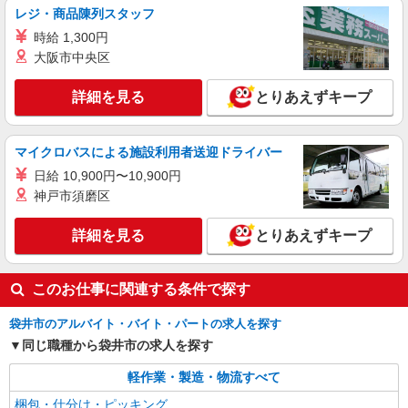
レジ・商品陳列スタッフ
【袋井市】家電部品の検査
時給 1,300円
【時給】1350円 【月給例】212.625円 1350(時
給)×7.5(実働時間)×21(稼働日数)
大阪市中央区
【勤務地】静岡県袋井市豊沢 【ラウンドマー
ク】 JR袋井駅から車で6分
詳細を見る
とりあえずキープ
詳細を見る
キープ
マイクロバスによる施設利用者送迎ドライバー
日給 10,900円〜10,900円
神戸市須磨区
詳細を見る
とりあえずキープ
このお仕事に関連する条件で探す
袋井市のアルバイト・バイト・パートの求人を探す
同じ職種から袋井市の求人を探す
軽作業・製造・物流すべて
梱包・仕分け・ピッキング