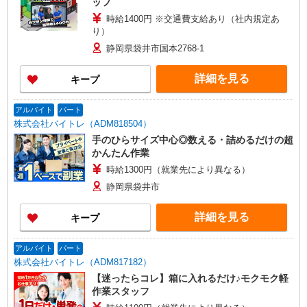
ッフ
時給1400円 ※交通費支給あり（社内規定あ
り）
静岡県袋井市国本2768-1
詳細を見る
キープ
アルバイト
パート
株式会社バイトレ（ADM818504）
手のひらサイズ中心◎数える・詰めるだけの超
かんたん作業
時給1300円（就業先により異なる）
静岡県袋井市
詳細を見る
キープ
アルバイト
パート
株式会社バイトレ（ADM817182）
【迷ったらコレ】箱に入れるだけ♪モクモク軽
作業スタッフ