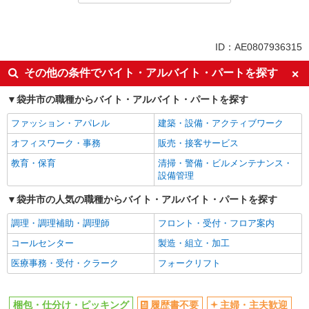
同じ特徴から求人を探す
ミドル（40代～）活躍中
土日祝休み
ID：AE0807936315
車通勤OK
交通費支給
その他の条件でバイト・アルバイト・パートを探す
社会保険あり
袋井市の職種からバイト・アルバイト・パートを探す
ファッション・アパレル
建築・設備・アクティブワーク
オフィスワーク・事務
販売・接客サービス
教育・保育
清掃・警備・ビルメンテナンス・
設備管理
袋井市の人気の職種からバイト・アルバイト・パートを探す
調理・調理補助・調理師
フロント・受付・フロア案内
コールセンター
製造・組立・加工
医療事務・受付・クラーク
フォークリフト
梱包・仕分け・ピッキング
履歴書不要
主婦・主夫歓迎