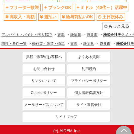
フリーター歓迎
ブランクOK
ミドル（40代～）活躍中
高収入・高額
週払い
給与前払いOK
土日祝休み
もっと見る
アルバイト・バイト・求人TOP
東海
静岡県
袋井市
株式会社テクノ・サー
職種・条件一覧
軽作業・製造・物流
東海
静岡県
袋井市
株式会社テ
掲載ご希望のお客様へ
よくある質問
お問い合わせ
利用規約
リンクについて
プライバシーポリシー
Cookieポリシー
個人情報保護方針
メールサービスについて
サイト運営会社
サイトマップ
(c) AIDEM Inc.