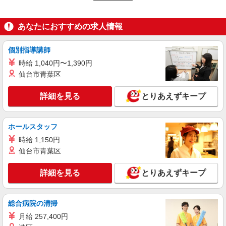
派遣社員
あなたにおすすめの求人情報
株式会社バイトレ（ADM818934）
アマゾン倉庫内での仕分け業務
個別指導講師
時給1300円
時給 1,040円〜1,390円
静岡県袋井市
仙台市青葉区
詳細を見る
キープ
詳細を見る
とりあえずキープ
派遣社員
株式会社テクノ・サービス 静岡県エリア（03）
ホールスタッフ
工場のカンタン軽作業、倉庫での箱詰め・入出
時給 1,150円
荷など ★未経験OKのお仕事たくさん！
仙台市青葉区
■時給1200円〜1400円（就業先により異なる）
＋交通費
詳細を見る
とりあえずキープ
静岡県内に多数あり 袋井市
詳細を見る
キープ
総合病院の清掃
月給 257,400円
NEW
正社員