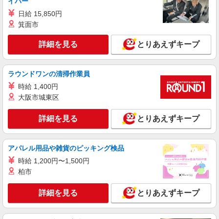
イバー
株式会社ニジキャリア
日給 15,850円
【袋井】人気な軽作業★フィルター検査
箕面市
【時給】1250円 【月給例】210,000円〜
1250(時給)×8(実働時間)×23(稼働日数)
詳細を見る
とりあえずキープ
【勤務地】静岡県袋井市同笠 【ラウンドマー
ク】 袋井市立浅羽南小学校から車で2分
ラウンドワンの清掃作業員
詳細を見る
キープ
時給 1,400円
大阪市城東区
NEW
派遣社員
株式会社ニジキャリア
詳細を見る
とりあえずキープ
【2交替】プラスチックの計量
【時給】1500円 【月給例】241.605〜 1500(時
給)×7.67(実働時間)×21(稼働日数)
アパレル用品や雑貨のピッキング検品
【勤務地】静岡県袋井市小山 【ラウンドマー
時給 1,200円〜1,500円
ク】 袋井ICからすぐ
柏市
詳細を見る
キープ
詳細を見る
とりあえずキープ
NEW
派遣社員