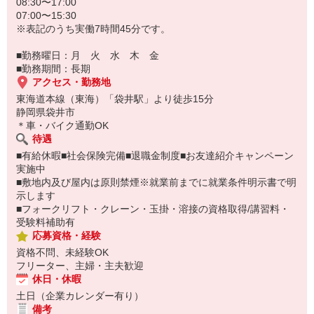
08:30〜17:00
07:00〜15:30
※表記のうち実働7時間45分です。
■勤務曜日：月 火 水 木 金
■勤務期間：長期
アクセス・勤務地
東海道本線（東海）「袋井駅」より徒歩15分
静岡県袋井市
＊車・バイク通勤OK
待遇
■有給休暇■社会保険完備■退職金制度■お友達紹介キャンペーン
実施中
■敷地内及び屋内は原則禁煙※就業前までに就業条件明示書で明
示します
■フォークリフト・クレーン・玉掛・溶接の資格取得/講習料・
受験料補助有
応募資格・経験
資格不問、未経験OK
フリーター、主婦・主夫歓迎
休日・休暇
土日（企業カレンダー有り）
備考