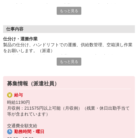
一日中歩き回るお仕事です！残業ほぼないお仕事！小人数でのチ
もっと見る
ーム作業
食堂＆休憩室あり！20代・30代の方が活躍中の職場です★すぐ
に職場見学OK◎
給与即払いサービスは就業状況によって利用できないケースがご
仕事内容
ざいます。詳細はオペレーターまでお問合せください。
仕分け・運搬作業
製品の仕分け、ハンドリフトでの運搬、供給数管理、空箱潰し作業
『テクノ・サービス』は、派遣業界大手スタッフサービスグルー
をお願いします。（派遣）
プです。
一日中歩き回るお仕事です！残業ほぼないお仕事！小人数でのチー
全国にあるお仕事の中から、一人ひとりのスキルや希望条件に応
もっと見る
ム作業
じたお仕事をご案内します。
食堂＆休憩室あり！20代・30代の方が活躍中の職場です★すぐに職
安全管理体制も万全ですので安心してご就業いただけます。
場見学OK◎
＊簡単作業です
登録方法は、【オンライン】【電話】【登録会来場】の3つから
募集情報（派遣社員）
選べます♪
★★履歴書・証明写真は不要！★★
給与
また、ご登録済の方はお仕事の紹介がスムーズです。
時給1190円
ご応募お待ちしています。
月収例：211575円以上可能（月収例）（残業・休日出勤手当て
等が含まれています）
交通費全額支給
勤務時間・曜日