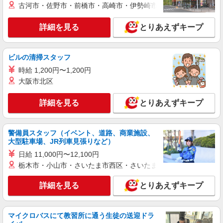
株式会社ニジキャリア
古河市・佐野市・前橋市・高崎市・伊勢崎市・太田市・館林市・
【袋井市】農業用機械の部品の運搬
詳細を見る
【時給】1270円 【月給例】208.826円〜
とりあえずキープ
1270(時給)×7.83(実働時間)×21(稼働日数)
【勤務地】静岡県袋井市浅羽 【ラウンドマー
ビルの清掃スタッフ
ク】 袋井温泉 和の湯より自転車で8分
時給 1,200円〜1,200円
詳細を見る
キープ
大阪市北区
NEW
正社員
詳細を見る
とりあえずキープ
UTエージェント株式会社 AGT中部第二CU AGT浜松エリア 高尾CL
《JBKK1C》
入庫・出荷・ピッキング
警備員スタッフ（イベント、道路、商業施設、
大型駐車場、JR列車見張りなど）
月給：215,000円〜 月収例：258,000円(月給＋
各種手当)
日給 11,000円〜12,100円
栃木市・小山市・さいたま市西区・さいたま市岩槻区・久喜市・
静岡県袋井市 勤務詳細：袋井市 通勤方法：徒
歩/車/バス/自転車/電車/バイク 最寄り駅：袋井駅
より徒歩11分・車3分 ※構内の（無料）駐車場利
詳細を見る
とりあえずキープ
用OK
詳細を見る
キープ
マイクロバスにて教習所に通う生徒の送迎ドラ
NEW
派遣社員