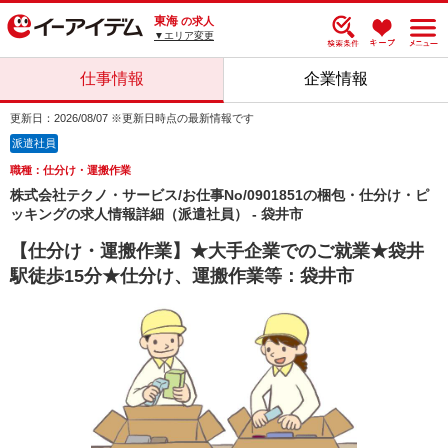
東海
の求人
▼エリア変更
仕事情報
企業情報
更新日：2026/08/07 ※更新日時点の最新情報です
派遣社員
職種：仕分け・運搬作業
株式会社テクノ・サービス/お仕事No/0901851の梱包・仕分け・ピ
ッキングの求人情報詳細（派遣社員） - 袋井市
【仕分け・運搬作業】★大手企業でのご就業★袋井
駅徒歩15分★仕分け、運搬作業等：袋井市