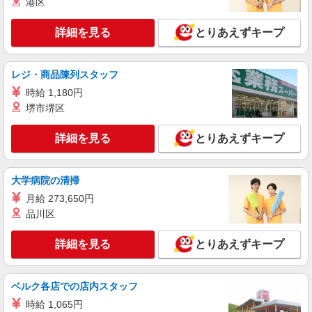
港区
UTエージェント株式会社 AGT中部第二CU AGT浜松エリア 高尾CL
《JBKM1C》
詳細を見る
とりあえずキープ
プレス加工・バリ取り
月給：230,000円〜 月収例：258,000円(月給＋
各種手当) ※シフト手当一律15,000円/月を含む
レジ・商品陳列スタッフ
静岡県袋井市 勤務詳細：袋井市 通勤方法：徒
時給 1,180円
歩/車/バス/自転車/電車/バイク 最寄り駅：袋井駅
堺市堺区
から徒歩11分・車3分 ※構内の（無料）駐車場利
用OK
詳細を見る
キープ
詳細を見る
とりあえずキープ
NEW
派遣社員
株式会社アイエーイー
大学病院の清掃
部品のピッキング・仕分け作業
月給 273,650円
時給1,250円 交通費規定支給（上限あり） 1日
品川区
の交通費上限＝79円×所定労働時間 15日締/翌5日
払
静岡県袋井市諸井
詳細を見る
とりあえずキープ
詳細を見る
キープ
ベルク各店での店内スタッフ
NEW
派遣社員
時給 1,065円