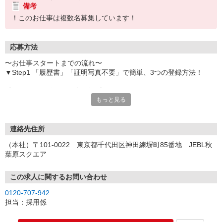
備考
！このお仕事は複数名募集しています！
応募方法
〜お仕事スタートまでの流れ〜
▼Step1 「履歴書」「証明写真不要」で簡単、3つの登録方法！
【オンライン登録（目安5分）】
もっと見る
いつでも好きな時間に登録OK
【電話登録（目安20分）】
受付時間/平日9:00〜19:00
連絡先住所
※電話登録の場合、就業前には登録会へお越しください
（本社）〒101-0022 東京都千代田区神田練塀町85番地 JEBL秋
葉原スクエア
【来場登録（目安1時間30分）】
受付時間/平日10:00〜17:00
この求人に関するお問い合わせ
▼Step2 全国にあるお仕事の中から、あなたにピッタリのお仕事を
0120-707-942
ご案内
担当：採用係
▼Step3 就業前に職場見学で気になる事はしっかりチェック！
▼Step4 気に入ったら雇用契約・お仕事スタート