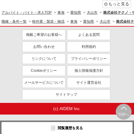
もっと見る
アルバイト・バイト・求人TOP
東海
愛知県
犬山市
株式会社テクノ・サー
職種・条件一覧
軽作業・製造・物流
東海
愛知県
犬山市
株式会社テ
掲載ご希望のお客様へ
よくある質問
お問い合わせ
利用規約
リンクについて
プライバシーポリシー
Cookieポリシー
個人情報保護方針
メールサービスについて
サイト運営会社
サイトマップ
(c) AIDEM Inc.
TOPへ
閲覧履歴を見る