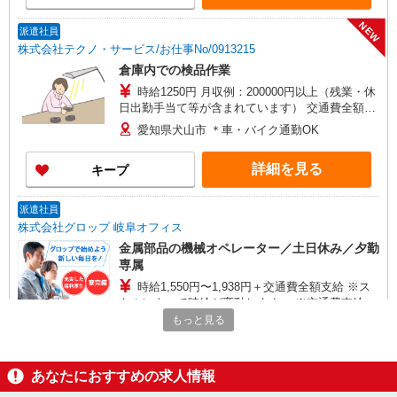
NEW
派遣社員
株式会社テクノ・サービス/お仕事No/0913215
倉庫内での検品作業
時給1250円 月収例：200000円以上（残業・休
日出勤手当て等が含まれています） 交通費全額支
給
愛知県犬山市 ＊車・バイク通勤OK
詳細を見る
キープ
派遣社員
株式会社グロップ 岐阜オフィス
金属部品の機械オペレーター／土日休み／夕勤
専属
時給1,550円〜1,938円＋交通費全額支給 ※ス
キルによって時給が変動します。 ※交通費支給
（規定あり） ※給与の希望日払い制度あり（規定
もっと見る
雇入れ直後：愛知県犬山市 変更の範囲：会社
あり） ※残業代は別途全額支給（法定基準通り）
の定める就業場所
◆月収例◆ 月21日勤務した場合 時給1,550円×8
時間×21日＝260,400円＋夜勤手当＋交通費＋残業
あなたにおすすめの求人情報
詳細を見る
キープ
代