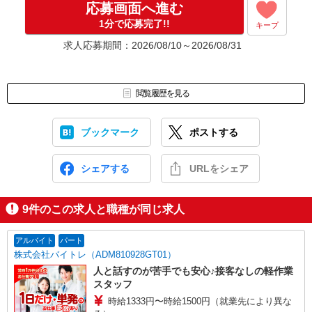
応募画面へ進む
応募⇒最短で2日後からの勤務も可能です！
1分で応募完了!!
キープ
求人応募期間：2026/08/10～2026/08/31
閲覧履歴を見る
ブックマーク
ポストする
シェアする
URLをシェア
9
件のこの求人と職種が同じ求人
アルバイト
パート
株式会社バイトレ（ADM810928GT01）
人と話すのが苦手でも安心♪接客なしの軽作業
スタッフ
時給1333円〜時給1500円（就業先により異な