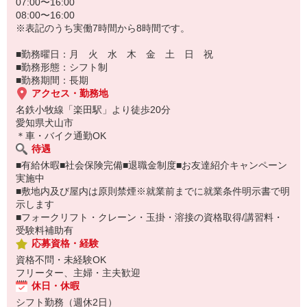
07:00〜16:00
08:00〜16:00
※表記のうち実働7時間から8時間です。
■勤務曜日：月 火 水 木 金 土 日 祝
■勤務形態：シフト制
■勤務期間：長期
アクセス・勤務地
名鉄小牧線「楽田駅」より徒歩20分
愛知県犬山市
＊車・バイク通勤OK
待遇
■有給休暇■社会保険完備■退職金制度■お友達紹介キャンペーン
実施中
■敷地内及び屋内は原則禁煙※就業前までに就業条件明示書で明
示します
■フォークリフト・クレーン・玉掛・溶接の資格取得/講習料・
受験料補助有
応募資格・経験
資格不問・未経験OK
フリーター、主婦・主夫歓迎
休日・休暇
シフト勤務（週休2日）