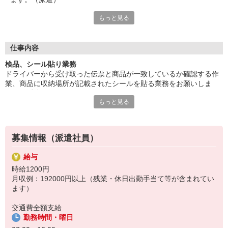
もっと見る
20代から50代の方々が活躍中です。重量物を取り扱う業務への
対応が可能な方尚可。
長期勤務でしっかり経験を積める職場！車・バイク・自転車通勤
OK、駐車場完備。ご応募お待ちしています。
仕事内容
給与即払いOK！ただし就業状況によりご利用いただけない場合
検品、シール貼り業務
があります。詳細はオペレーターへお問い合わせください。
ドライバーから受け取った伝票と商品が一致しているか確認する作
業、商品に収納場所が記載されたシールを貼る業務をお願いしま
『テクノ・サービス』は、派遣業界大手スタッフサービスグルー
す。（派遣）
プです。
もっと見る
20代から50代の方々が活躍中です。重量物を取り扱う業務への対応
全国にあるお仕事の中から、一人ひとりのスキルや希望条件に応
が可能な方尚可。
じたお仕事をご案内します。
長期勤務でしっかり経験を積める職場！車・バイク・自転車通勤O
安全管理体制も万全ですので安心してご就業いただけます。
K、駐車場完備。ご応募お待ちしています。
募集情報（派遣社員）
＊簡単作業です
登録方法は、【オンライン】【電話】【登録会来場】の3つから
選べます♪
給与
★★履歴書・証明写真は不要！★★
時給1200円
また、ご登録済の方はお仕事の紹介がスムーズです。
月収例：192000円以上（残業・休日出勤手当て等が含まれてい
ご応募お待ちしています。
ます）
交通費全額支給
勤務時間・曜日