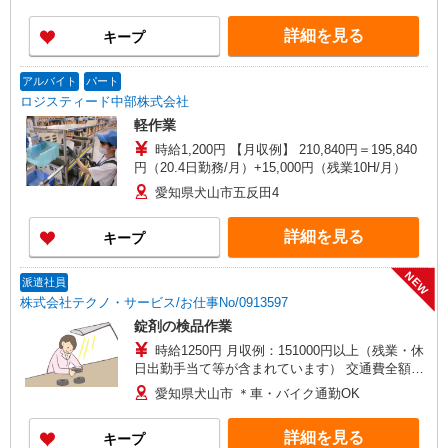
（規定あり） ＝212,290円 ＋ 時間外（48,700
円※時間外30時間の場合）
詳細を見る
キープ
アルバイト
パート
ロジスティード中部株式会社
軽作業
時給1,200円 【月収例】 210,840円＝195,840
円（20.4日勤務/月）+15,000円（残業10H/月）
愛知県犬山市五反田4
詳細を見る
キープ
NEW
派遣社員
株式会社テクノ・サービス/お仕事No/0913597
錠剤の検品作業
時給1250円 月収例：151000円以上（残業・休
日出勤手当て等が含まれています） 交通費全額支
給
愛知県犬山市 ＊車・バイク通勤OK
詳細を見る
キープ