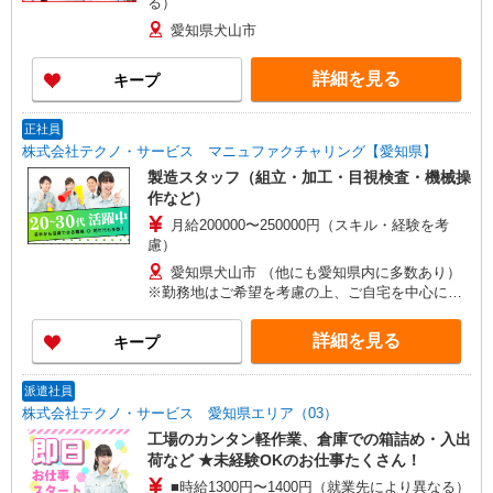
る）
愛知県犬山市
詳細を見る
キープ
正社員
株式会社テクノ・サービス マニュファクチャリング【愛知県】
製造スタッフ（組立・加工・目視検査・機械操
作など）
月給200000〜250000円（スキル・経験を考
慮）
愛知県犬山市 （他にも愛知県内に多数あり）
※勤務地はご希望を考慮の上、ご自宅を中心に通
勤時間120分圏内のエリアとなります。（転勤な
し）
詳細を見る
キープ
派遣社員
株式会社テクノ・サービス 愛知県エリア（03）
工場のカンタン軽作業、倉庫での箱詰め・入出
荷など ★未経験OKのお仕事たくさん！
■時給1300円〜1400円（就業先により異なる）