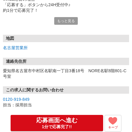
「応募する」ボタンから24H受付中♪
約1分で応募完了！
もっと見る
■電話応募の場合
電話応募も歓迎！（受付:10:00〜20:00）
土日祝も受付中♪
地図
【選考フロー】
名古屋営業所
①応募から3営業日を目安に、メールorお電話でご連絡します。
②面接日時を決定！「0120」から始まる電話番号からご連絡します
★スマホでWEB面接（LINEなど）・出張面接・事務所面接と選べま
連絡先住所
す
愛知県名古屋市中村区名駅南一丁目3番18号 NORE名駅8階801-C
③面接実施（履歴書不要）
号室
④勤務開始（スタート日は応相談）
※ご希望があれば、職場見学の調整もOKです！
この求人に関するお問い合わせ
お気軽にご応募ください♪
0120-919-849
担当：採用担当
応募画面へ進む
1分で応募完了!!
キープ