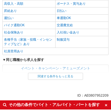
高収入・高額
ボーナス・賞与あり
昇給あり
日払い
週払い
車通勤OK
バイク通勤OK
交通費支給
社会保険あり
入社祝い金あり
各種手当（家族・役職・インセン
制服貸与
ティブなど）あり
社員登用あり
同じ職種から求人を探す
イベント・キャンペーン・アミューズメント
関連する条件をもっと見る
同じ特徴から求人を探す
未経験歓迎
英語が活かせる
ボーナス・賞与あり
日払い
ID：AE0807952209
車通勤OK
交通費支給
その他の条件でバイト・アルバイト・パートを探す
社会保険あり
社員登用あり