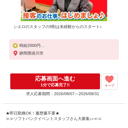
シエロのスタッフの9割は未経験からのスタート♪
時給2000円
+インセンティブ制度・職能評価制度あり
静岡県掛川市
※交通費全額支給（公共交通機関）
※残業代支給
゜+゜・。○。・゜+゜・。○。・゜+゜
応募画面へ進む
入社祝い金10万円支給(規定有)
1分で応募完了!!
キープ
お友達を紹介頂くと,
求人応募期間：2026/08/07～2026/08/31
インセンティブ支給(規定有)
★月2回払い・週払い可能（規程有）★
゜・。○。・゜+゜・。○。・゜+゜
★即日勤務OK！履歴書不要★
≫≫ソフトバンクイベントスタッフさん大募集♪♪≪≪