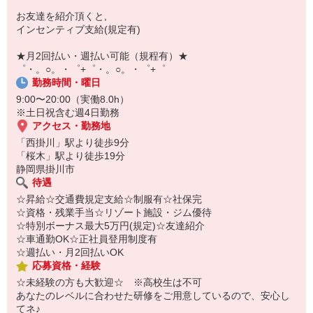
自宅に居ながらスマホでカンタン面接OK！
お友達を紹介頂くと,
オンライン面談なのでスピード対応。
インセンティブ支給(規定有)
即日登録もOK♪
★月2回払い・週払い可能（規程有）★
気になった方はお気軽にご相談ください！
゜・。○。・゜+゜・。○。・゜+゜
勤務時間・曜日
9:00〜20:00（実働8.0h）
※土日祝含む週4日勤務
アクセス・勤務地
「西掛川」駅より徒歩9分
「桜木」駅より徒歩19分
静岡県掛川市
待遇
☆昇給☆交通費規定支給☆制服有☆社保完
☆資格・残業手当☆リゾート施設・ジム優待
☆特別ボーナス最大5万円(規定)☆友達紹介
☆車通勤OK☆正社員登用制度有
☆週払い・月2回払いOK
応募資格・経験
☆未経験の方も大歓迎☆ ※高校生は不可
あなたのレベルに合わせた研修をご用意しているので、安心し
てネ♪