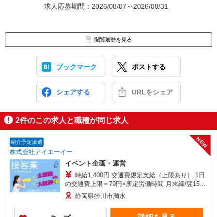
求人応募期間：2026/08/07～2026/08/31
閲覧履歴を見る
ブックマーク
ポストする
シェアする
URLをシェア
2
件のこの求人と職種が同じ求人
NEW
紹介予定派遣
株式会社アイエーイー
イベント企画・運営
時給1,400円 交通費規定支給（上限あり） 1日
の交通費上限＝79円×所定労働時間 月末締/翌15日
払
静岡県掛川市満水