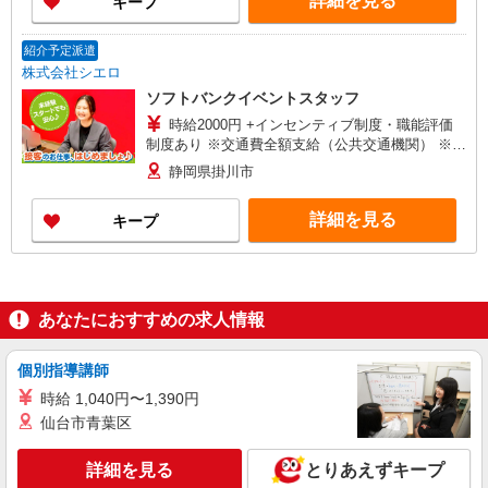
詳細を見る
キープ
紹介予定派遣
株式会社シエロ
ソフトバンクイベントスタッフ
時給2000円 +インセンティブ制度・職能評価
制度あり ※交通費全額支給（公共交通機関） ※残
業代支給 ゜+゜・。○。・゜+゜・。○。・゜+゜
静岡県掛川市
入社祝い金10万円支給(規定有) お友達を紹介頂く
と, インセンティブ支給(規定有) ★月2回払い・週
詳細を見る
キープ
払い可能（規程有）★ ゜・。○。・゜+゜・。
○。・゜+゜
あなたにおすすめの求人情報
個別指導講師
時給 1,040円〜1,390円
仙台市青葉区
詳細を見る
とりあえずキープ