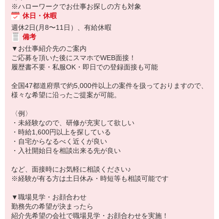
※ハローワークでお仕事お探しの方も対象
休日・休暇
週休2日(月8〜11日）、有給休暇
備考
▼お仕事紹介先のご案内
ご応募を頂いた後にスマホでWEB面接！
履歴書不要・私服OK・即日での登録面接も可能
全国47都道府県で約5,000件以上の案件を扱っておりますので、
様々な希望に沿ったご提案が可能。
〈例〉
・未経験なので、研修が充実して欲しい
・時給1,600円以上を探している
・自宅からなるべく近くが良い
・入社開始日を相談出来る先が良い
など、面接時にお気軽に相談ください♪
※経験が有る方は土日休み・時短等も相談可能です
▼職場見学・お顔合わせ
勤務先の希望が決まったら
紹介先希望の会社で職場見学・お顔合わせを実施！