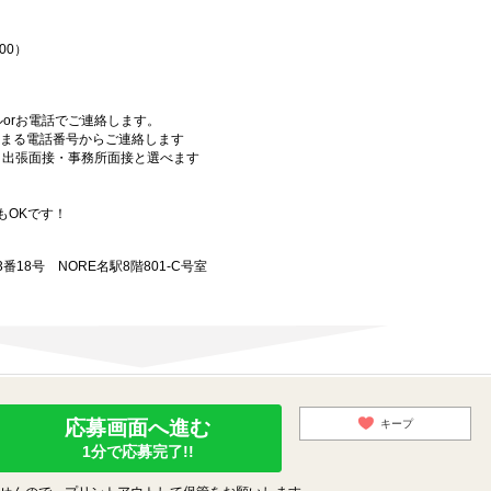
00）
orお電話でご連絡します。
始まる電話番号からご連絡します
）・出張面接・事務所面接と選べます
もOKです！
18号 NORE名駅8階801-C号室
応募画面へ進む
キープ
1分で応募完了!!