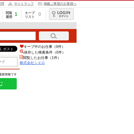
質問
サイトマップ
掲載ご希望のお客様へ
閲覧
キープ
1
0
履歴
リスト
ログイン
キープ中のお仕事（0件）
保存した検索条件（
0
件）
閲覧したお仕事（1件）
ープ
株式会社シエロ
の最新情報です
む