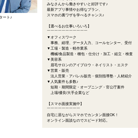
みなさんから働きやすいと好評です♪
最新アプリ事情やお得なプラン、
スマホの裏ワザを学べるチャンス♪
タート♪
【選べるお仕事いろいろ】
￣￣￣￣￣￣￣￣￣￣￣
▼オフィスワーク
事務、経理、データ入力、コールセンター、受付
▼工場・製造・軽作業系
機械/食品製造・梱包・仕分け・加工・組立・検査
▼美容系
眉毛サロンのアイブロウ・ネイリスト・エステ
▼営業・販売
法人営業・アパレル販売・個別指導塾・人材紹介
▼人気案件も多数♪
短期・期間限定・オープニング・官公庁案件
上場/優良/大手企業など
【スマホ面接実施中】
￣￣￣￣￣￣￣￣￣
自宅に居ながらスマホでカンタン面接OK！
オンライン面談なのでスピード対応。