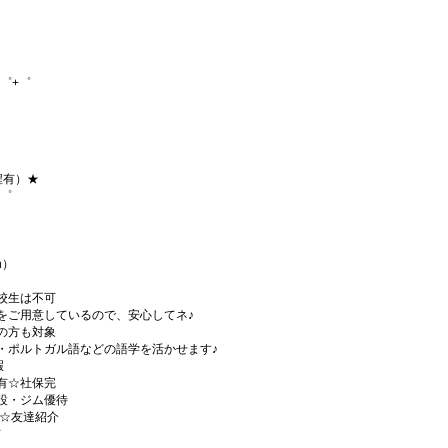
゜+゜
程有）★
+゜
h）
校生は不可
をご用意しているので、安心してネ♪
の方も対象
・ポルトガル語などの語学を活かせます♪
暇
有☆社保完
設・ジム優待
)☆友達紹介
有