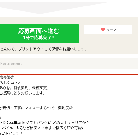
応募画面へ進む
キープ
1分で応募完了!!
せんので、プリントアウトして保管をお願いします。
る携帯販売
するおシゴト♪
安心を。新規契約、機種変更、
ご提案などをお願いします。
が親切・丁寧にフォローするので、満足度◎
務
)・KDDI/softbank(ソフトバンク)などの大手キャリアから
、楽天モバイル、UQなど格安スマホまで幅広く紹介可能♪
舗もございます！