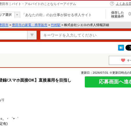
よくある
 豊田市｜バイト・アルバイトのことならイーアイデム
保存した
0
リア選択
「あなたの街」のお仕事が探せる求人サイト
検索条件
豊田市
>
豊田市の家電・携帯販売
>
竹村駅
> 株式会社シエロの求人情報詳細
キ
更新日：2026/07/31 ※更新日時点
日登録/スマホ面接OK】直接雇用を目指し
応募画面へ進
あり
○。・゜+゜
定有)