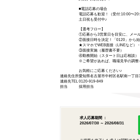
■電話応募の場合
電話応募も歓迎！（受付:10:00〜20:
土日祝も受付中♪
【選考フロー】
①応募から3営業日を目安に、メール
②面接日時を決定！「0120」から
★スマホでWEB面接（LINEなど
③面接実施（履歴書不要）
④勤務開始（スタート日は応相談）
※ご希望があれば、職場見学の調整
お気軽にご応募ください♪
連絡先住所
愛知県名古屋市中村区名駅南一丁目3番
連絡先TEL
0120-919-849
担当
採用担当
求人応募期間 ：
2026/07/30 ～ 2026/08/31