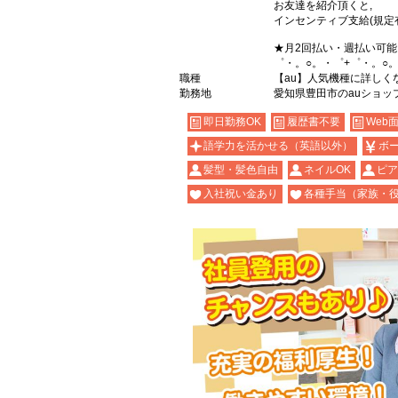
お友達を紹介頂くと,
インセンティブ支給(規定
★月2回払い・週払い可
゜・。○。・゜+゜・。○
職種
【au】人気機種に詳しく
勤務地
愛知県豊田市のauショッ
即日勤務OK
履歴書不要
Web
語学力を活かせる（英語以外）
ボ
髪型・髪色自由
ネイルOK
ピア
入社祝い金あり
各種手当（家族・