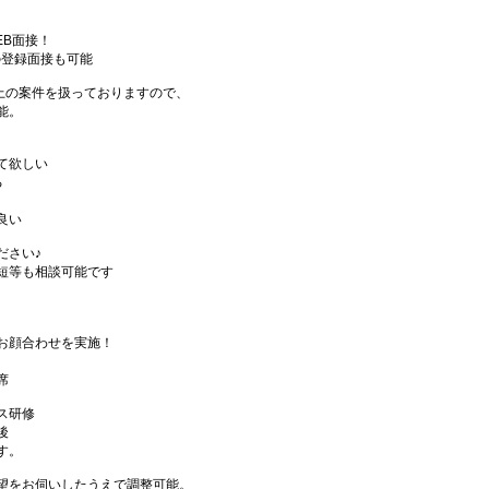
EB面接！
の登録面接も可能
件以上の案件を扱っておりますので、
能。
て欲しい
る
良い
ださい♪
短等も相談可能です
お顔合わせを実施！
席
ス研修
後
す。
望をお伺いしたうえで調整可能。