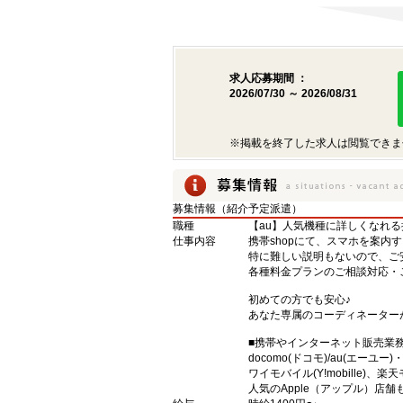
求人応募期間 ：
2026/07/30 ～ 2026/08/31
※掲載を終了した求人は閲覧できま
募集情報（紹介予定派遣）
職種
【au】人気機種に詳しくなれ
仕事内容
携帯shopにて、スマホを案内
特に難しい説明もないので、ご
各種料金プランのご相談対応・
初めての方でも安心♪
あなた専属のコーディネーター
■携帯やインターネット販売業
docomo(ドコモ)/au(エーユー
ワイモバイル(Y!mobille)
人気のApple（アップル）店