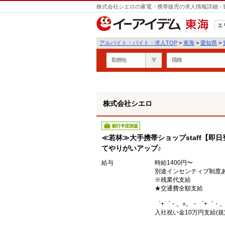
株式会社シエロの家電・携帯販売の求人情報詳細 -
遣
エ
東海
アルバイト・バイト・求人TOP
>
東海
>
愛知県
>
勤務地
職種
株式会社シエロ
紹介予定派遣
≪若林≫大手携帯ショップstaff【即
てやりがいアップ♪
給与
時給1400円〜
別途インセンティブ制度
※残業代支給
★交通費全額支給
゜+゜・。○。・゜+゜・。
入社祝い金10万円支給(規