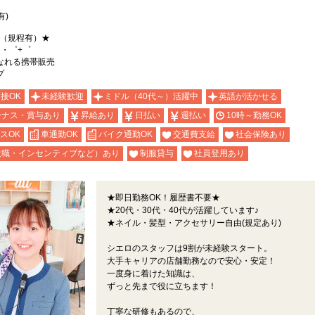
有)
能（規程有）★
。・゜+゜
なれる携帯販売
プ
面接OK
未経験歓迎
ミドル（40代～）活躍中
英語が活かせる
ーナス・賞与あり
昇給あり
日払い
週払い
10時～勤務OK
スOK
車通勤OK
バイク通勤OK
交通費支給
社会保険あり
役職・インセンティブなど）あり
制服貸与
社員登用あり
★即日勤務OK！履歴書不要★
★20代・30代・40代が活躍しています♪
★ネイル・髪型・アクセサリー自由(規定あり)
シエロのスタッフは9割が未経験スタート。
大手キャリアの店舗勤務なので安心・安定！
一度身に着けた知識は、
ずっと先まで役に立ちます！
丁寧な研修もあるので、