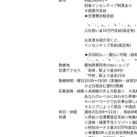
給与
時給1400円〜
別途インセンティブ制度あり
※残業代支給
★交通費全額支給
゜+゜・。○。・゜+゜・。○。・
入社祝い金10万円支給(規定有)
お友達を紹介頂くと,
インセンティブ支給(規定有)
★月2回払い・週払い可能（規
゜・。○。・゜+゜・。○。・゜
勤務地
愛知県豊田市のauショップ
交通アクセス
「若林」駅より徒歩8分
「竹村」駅より徒歩21分
勤務時間・曜日
10:00〜19:00（実働8h・休憩1
※土日祝含む週5日勤務
応募資格・経験
☆未経験の方も大歓迎☆ ※高
あなたのレベルに合わせた研修
※ハローワークでお仕事お探し
※エリアによって英語・中国語
休日・休暇
週休2日(月8〜11日）、有給休
待遇
☆昇給☆交通費規定支給☆制服
☆資格・残業手当☆リゾート施
☆特別ボーナス最大5万円(規定
☆車通勤OK☆正社員登用制度