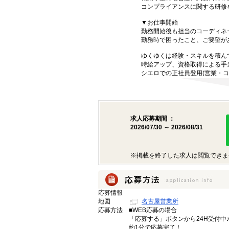
コンプライアンスに関する研修
▼お仕事開始
勤務開始後も担当のコーディネ
勤務時で困ったこと、ご要望が
ゆくゆくは経験・スキルを積ん
時給アップ、資格取得による手
シエロでの正社員登用(営業・コ
求人応募期間 ：
2026/07/30 ～ 2026/08/31
※掲載を終了した求人は閲覧できま
応募情報
地図
名古屋営業所
応募方法
■WEB応募の場合
「応募する」ボタンから24H受付中
約1分で応募完了！