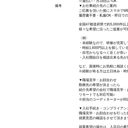
☆週払い・月2回払いOK
備考
▼お仕事紹介先のご案内
ご応募を頂いた後にスマホでW
履歴書不要・私服OK・即日で
全国47都道府県で約5,000
様々な希望に沿ったご提案が可
〈例〉
・未経験なので、研修が充実し
・時給1,600円以上を探してい
・自宅からなるべく近くが良い
・入社開始日を相談出来る先が
など、面接時にお気軽に相談く
※経験が有る方は土日休み・時
▼職場見学・お顔合わせ
勤務先の希望が決まったら
紹介先希望の会社で職場見学・
リモートでも対応可能♪
※担当のコーディネーターが同
▼入社手続き・コンプライアン
職場見学・お顔合わせを行った
就業意思の確認をさせて頂きま
就業希望の場合は、入店日の希