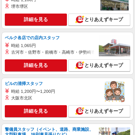
有) ★月2回払い・週払い可能（規程有）★ ゜・。
堺市堺区
詳細を見る
キープ
○。・゜+゜・。○。・゜+゜
詳細を見る
とりあえずキープ
紹介予定派遣
株式会社シエロ
【Y!mobile】人気機種に詳しくなれる携帯販
ベルク各店での店内スタッフ
売
時給 1,065円
時給1400円〜 ※残業代支給 ★交通費別途支給
古河市・佐野市・前橋市・高崎市・伊勢崎市・太田市・館林市・
（規定あり） ゜+゜・。○。・゜+゜・。○。・゜
+゜ 入社祝い金10万円支給(規定有) お友達を紹介
愛知県刈谷市のY!mobileショップ
頂くと, インセンティブ支給(規定有) ★月2回払
詳細を見る
とりあえずキープ
い・週払い可能（規程有）★ ゜・。○。・゜
詳細を見る
キープ
+゜・。○。・゜+゜
ビルの清掃スタッフ
派遣社員
時給 1,200円〜1,200円
株式会社シエロ
大阪市北区
【au】人気機種に詳しくなれる携帯販売
時給1500円〜1900円（経験・能力による） ※
詳細を見る
とりあえずキープ
残業代支給 ★交通費別途支給（規定あり） ゜
+゜・。○。・゜+゜・。○。・゜+゜ 入社祝い金10
愛知県刈谷市のauショップ
万円支給(規定有) お友達を紹介頂くと, インセンテ
警備員スタッフ（イベント、道路、商業施設、
ィブ支給(規定有) ★月2回払い・週払い可能（規程
詳細を見る
キープ
大型駐車場、JR列車見張りなど）
有）★ ゜・。○。・゜+゜・。○。・゜+゜