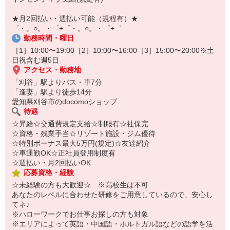
自宅に居ながらスマホでカンタン面接OK！
オンライン面談なのでスピード対応。
★月2回払い・週払い可能（規程有）★
即日登録もOK♪
゜・。○。・゜+゜・。○。・゜+゜
勤務時間・曜日
気になった方はお気軽にご相談ください！
［1］10:00〜19:00［2］10:00〜16:00［3］15:00〜20:00※土
日祝含む週5日
アクセス・勤務地
「刈谷」駅よりバス・車7分
「逢妻」駅より徒歩14分
愛知県刈谷市のdocomoショップ
待遇
☆昇給☆交通費規定支給☆制服有☆社保完
☆資格・残業手当☆リゾート施設・ジム優待
☆特別ボーナス最大5万円(規定)☆友達紹介
☆車通勤OK☆正社員登用制度有
☆週払い・月2回払いOK
応募資格・経験
☆未経験の方も大歓迎☆ ※高校生は不可
あなたのレベルに合わせた研修をご用意しているので、安心し
てネ♪
※ハローワークでお仕事お探しの方も対象
※エリアによって英語・中国語・ポルトガル語などの語学を活