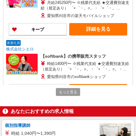
月給245250円〜 ※残業代支給 ★交通費別途支
給（規定あり） ゜+゜・。○。・゜+゜・。
○。・゜+゜ 入社祝い金10万円支給(規定有) お友達
愛知県刈谷市の楽天モバイルショップ
を紹介頂くと, インセンティブ支給(規定有) ゜・。
○。・゜+゜・。○。・゜+゜
詳細を見る
キープ
派遣社員
株式会社シエロ
【softbank】の携帯販売スタッフ
時給1400円〜 ※残業代支給 ★交通費別途支給
（規定あり） ゜+゜・。○。・゜+゜・。○。・゜
+゜ 入社祝い金10万円支給(規定有) お友達を紹介
愛知県刈谷市のsoftbankショップ
頂くと, インセンティブ支給(規定有) ★月2回払
い・週払い可能（規程有）★ ゜・。○。・゜
詳細を見る
キープ
+゜・。○。・゜+゜
もっと見る
紹介予定派遣
株式会社シエロ
あなたにおすすめの求人情報
スマホ携帯販売【エーユー】
月給273200円〜 ※残業手当別途支給 ※研修期
個別指導講師
間6か月・時給1550円〜 ★交通費別途支給（規定
時給 1,040円〜1,390円
あり） ゜+゜・。○。・゜+゜・。○。・゜+゜ 入