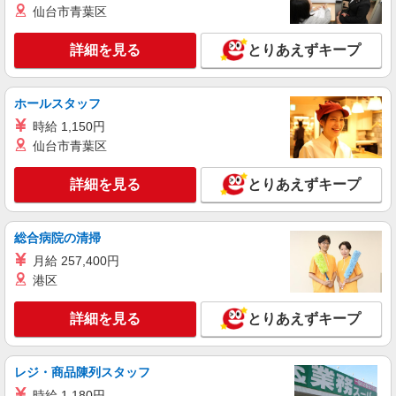
愛知県刈谷市の家電量販店
仙台市青葉区
社祝い金10万円支給(規定有) お友達を紹介頂くと,
インセンティブ支給(規定有) ゜・。○。・゜
詳細を見る
キープ
+゜・。○。・゜+゜
詳細を見る
とりあえずキープ
派遣社員
株式会社シエロ
ホールスタッフ
【Y!mobile】人気機種に詳しくなれる携帯販
時給 1,150円
売
仙台市青葉区
時給1400円〜 ※残業代支給 ★交通費別途支給
（規定あり） ゜+゜・。○。・゜+゜・。○。・゜
詳細を見る
とりあえずキープ
+゜ 入社祝い金10万円支給(規定有) お友達を紹介
愛知県刈谷市のY!mobileショップ
頂くと, インセンティブ支給(規定有) ★月2回払
い・週払い可能（規程有）★ ゜・。○。・゜
総合病院の清掃
詳細を見る
キープ
+゜・。○。・゜+゜
月給 257,400円
紹介予定派遣
港区
株式会社シエロ
人気機種に詳しくなれる携帯販売【docomo】
詳細を見る
とりあえずキープ
時給1500円〜1700円（経験・能力による） ※
残業代支給 ★交通費全額支給 ゜+゜・。○。・゜
+゜・。○。・゜+゜ 入社祝い金10万円支給(規定
レジ・商品陳列スタッフ
愛知県刈谷市の家電量販店
有) お友達を紹介頂くと, インセンティブ支給(規定
時給 1,180円