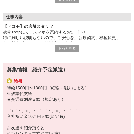
自分だけじゃなくって、
家族や友人にも適用されます！
仕事内容
さらに！各種リゾート施設やスポーツジムなどが
【ドコモ】の店舗スタッフ
特別割引価格でご利用可能☆
携帯shopにて、スマホを案内するおシゴト♪
お得に過ごしたいあなたの味方です♪
特に難しい説明もないので、ご安心を。新規契約、機種変更、
各種料金プランのご相談対応・ご提案などをお願いします。
【選べるお仕事いろいろ】
もっと見る
￣￣￣￣￣￣￣￣￣￣￣
初めての方でも安心♪
▼オフィスワーク
あなた専属のコーディネーターが親切・丁寧にフォローするので、
事務、経理、データ入力、コールセンター、受付
満足度◎
▼工場・製造・軽作業系
募集情報（紹介予定派遣）
機械/食品製造・梱包・仕分け・加工・組立・検査
■携帯やインターネット販売業務
▼美容系
給与
docomo(ドコモ)/au(エーユー)・KDDI/softbank(ソフトバンク)など
眉毛サロンのアイブロウ・ネイリスト・エステ
時給1500円〜1800円（経験・能力による）
の大手キャリアから
▼営業・販売
※残業代支給
ワイモバイル(Y!mobille)、楽天モバイル、UQなど格安スマホまで幅
法人営業・アパレル販売・個別指導塾・人材紹介
★交通費別途支給（規定あり）
広く紹介可能♪
▼人気案件も多数♪
人気のApple（アップル）店舗もございます！
短期・期間限定・オープニング・官公庁案件
゜+゜・。○。・゜+゜・。○。・゜+゜
上場/優良/大手企業など
入社祝い金10万円支給(規定有)
【スマホ面接実施中】
お友達を紹介頂くと,
￣￣￣￣￣￣￣￣￣
インセンティブ支給(規定有)