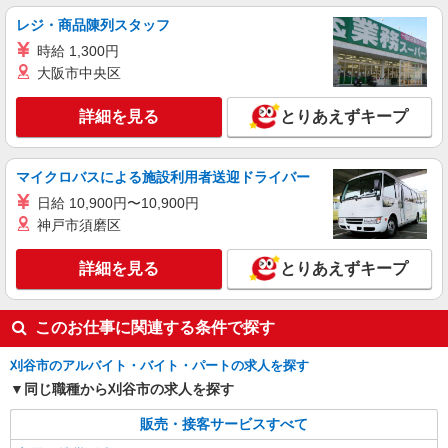
月給273200円〜 ※残業手当別途支給 ※研修期
レジ・商品陳列スタッフ
間6か月・時給1550円〜 ★交通費別途支給（規定
時給 1,300円
あり） ゜+゜・。○。・゜+゜・。○。・゜+゜ 入
愛知県刈谷市の家電量販店
社祝い金10万円支給(規定有) お友達を紹介頂くと,
大阪市中央区
インセンティブ支給(規定有) ゜・。○。・゜
詳細を見る
キープ
+゜・。○。・゜+゜
詳細を見る
とりあえずキープ
紹介予定派遣
株式会社シエロ
マイクロバスによる施設利用者送迎ドライバー
【softbank】人気機種に詳しくなれる携帯販
日給 10,900円〜10,900円
売
神戸市須磨区
時給1400円〜 ※残業代支給 ★交通費別途支給
（規定あり） ゜+゜・。○。・゜+゜・。○。・゜
詳細を見る
とりあえずキープ
+゜ 入社祝い金10万円支給(規定有) お友達を紹介
愛知県刈谷市のsoftbankショップ
頂くと, インセンティブ支給(規定有) ★月2回払
い・週払い可能（規程有）★ ゜・。○。・゜
詳細を見る
キープ
このお仕事に関連する条件で探す
+゜・。○。・゜+゜
刈谷市のアルバイト・バイト・パートの求人を探す
同じ職種から刈谷市の求人を探す
販売・接客サービスすべて