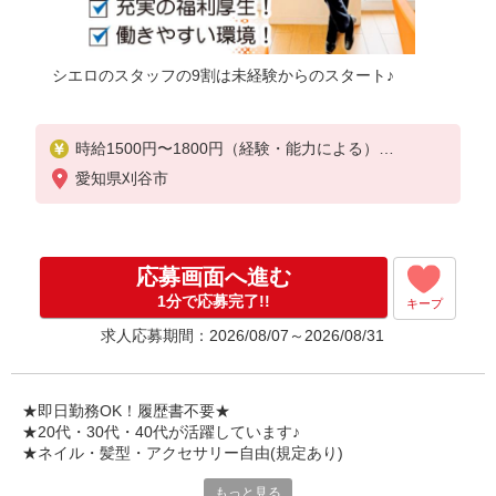
シエロのスタッフの9割は未経験からのスタート♪
時給1500円〜1800円（経験・能力による）
※残業代支給
愛知県刈谷市
★交通費別途支給（規定あり）
゜+゜・。○。・゜+゜・。○。・゜+゜
入社祝い金10万円支給(規定有)
応募画面へ進む
お友達を紹介頂くと,
1分で応募完了!!
キープ
インセンティブ支給(規定有)
求人応募期間：2026/08/07～2026/08/31
★月2回払い・週払い可能（規程有）★
゜・。○。・゜+゜・。○。・゜+゜
★即日勤務OK！履歴書不要★
★20代・30代・40代が活躍しています♪
★ネイル・髪型・アクセサリー自由(規定あり)
もっと見る
各キャリアの新機種が特別価格で購入OK！！