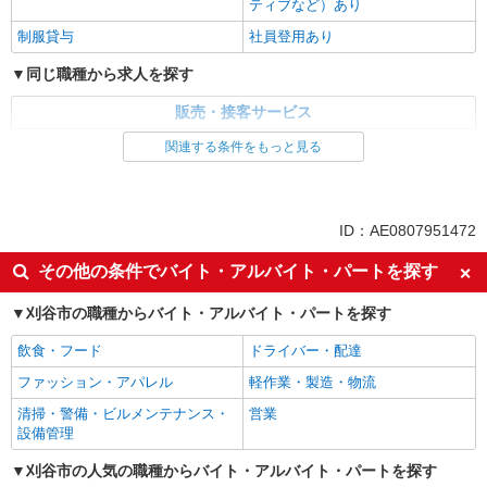
ティブなど）あり
制服貸与
社員登用あり
同じ職種から求人を探す
販売・接客サービス
家電・携帯販売
関連する条件をもっと見る
同じ特徴から求人を探す
未経験歓迎
ミドル（40代～）活躍中
ID：AE0807951472
英語が活かせる
ボーナス・賞与あり
その他の条件でバイト・アルバイト・パートを探す
日払い
車通勤OK
刈谷市の職種からバイト・アルバイト・パートを探す
交通費支給
社会保険あり
社員登用あり
飲食・フード
ドライバー・配達
ファッション・アパレル
軽作業・製造・物流
清掃・警備・ビルメンテナンス・
営業
設備管理
刈谷市の人気の職種からバイト・アルバイト・パートを探す