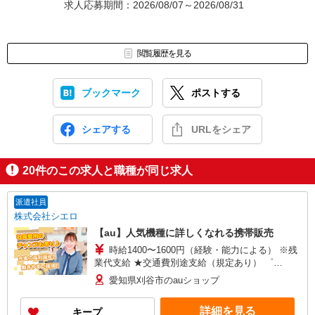
求人応募期間：2026/08/07～2026/08/31
閲覧履歴を見る
ブックマーク
ポストする
シェアする
URLをシェア
20
件のこの求人と職種が同じ求人
派遣社員
株式会社シエロ
【au】人気機種に詳しくなれる携帯販売
時給1400〜1600円（経験・能力による） ※残
業代支給 ★交通費別途支給（規定あり） ゜
+゜・。○。・゜+゜・。○。・゜+゜ 入社祝い金10
愛知県刈谷市のauショップ
万円支給(規定有) お友達を紹介頂くと, インセンテ
ィブ支給(規定有) ★月2回払い・週払い可能（規程
詳細を見る
キープ
有）★ ゜・。○。・゜+゜・。○。・゜+゜