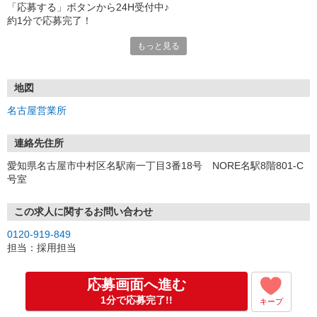
「応募する」ボタンから24H受付中♪
約1分で応募完了！
もっと見る
■電話応募の場合
電話応募も歓迎！（受付:10:00〜20:00）
土日祝も受付中♪
地図
【選考フロー】
名古屋営業所
①応募から3営業日を目安に、メールorお電話でご連絡します。
②面接日時を決定！「0120」から始まる電話番号からご連絡します
★スマホでWEB面接（LINEなど）・出張面接・事務所面接と選べま
連絡先住所
す
愛知県名古屋市中村区名駅南一丁目3番18号 NORE名駅8階801-C
③面接実施（履歴書不要）
号室
④勤務開始（スタート日は応相談）
※ご希望があれば、職場見学の調整もOKです！
この求人に関するお問い合わせ
お気軽にご応募ください♪
0120-919-849
担当：採用担当
応募画面へ進む
1分で応募完了!!
キープ