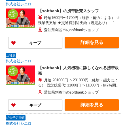
株式会社シエロ
【softbank】の携帯販売スタッフ
時給1600円〜1700円（経験・能力による） ※
残業代支給 ★交通費別途支給（規定あり） ゜
+゜・。○。・゜+゜・。○。・゜+゜ 入社祝い金10
愛知県刈谷市のsoftbankショップ
万円支給(規定有) お友達を紹介頂くと, インセンテ
ィブ支給(規定有) ★月2回払い・週払い可能（規程
詳細を見る
キープ
有）★ ゜・。○。・゜+゜・。○。・゜+゜
正社員
株式会社シエロ
【softbank】人気機種に詳しくなれる携帯販
売
月給 201000円 〜231000円（経験・能力によ
る） 固定残業代: 11000円 〜11000円（約7時間）
＊時間外手当は時間外労働の有無にかかわらず、
愛知県刈谷市のsoftbankショップ
固定残業代として支給し、相当時間を超える時間
外労働分は法定どおり追加で支給します。 ■その
詳細を見る
キープ
他 賞与 年2回 昇給 年1回 販売手当、資格手
当、扶養家族手当、年末年始手当、バースデー手
当など ※残業代支給 ★交通費全額支給 ゜+゜・。
紹介予定派遣
○。・゜+゜・。○。・゜+゜ 入社祝い金10万円支
株式会社シエロ
給(規定有) お友達を紹介頂くと, インセンティブ支