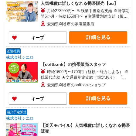
人気機種に詳しくなれる携帯販売【au】
給(規定有) ゜・。○。・゜+゜・。○。・゜+゜
月給273200円〜 ※残業手当別途支給 ※研修期
間6か月・時給1550円〜 ★交通費別途支給（規定
あり） ゜+゜・。○。・゜+゜・。○。・゜+゜ 入
愛知県刈谷市の家電量販店
社祝い金10万円支給(規定有) お友達を紹介頂くと,
インセンティブ支給(規定有) ゜・。○。・゜
詳細を見る
キープ
+゜・。○。・゜+゜
派遣社員
株式会社シエロ
【softbank】の携帯販売スタッフ
時給1600円〜1700円（経験・能力による） ※
残業代支給 ★交通費別途支給（規定あり） ゜
+゜・。○。・゜+゜・。○。・゜+゜ 入社祝い金10
愛知県刈谷市のsoftbankショップ
万円支給(規定有) お友達を紹介頂くと, インセンテ
ィブ支給(規定有) ★月2回払い・週払い可能（規程
詳細を見る
キープ
有）★ ゜・。○。・゜+゜・。○。・゜+゜
紹介予定派遣
株式会社シエロ
【楽天モバイル】人気機種に詳しくなれる携帯
販売