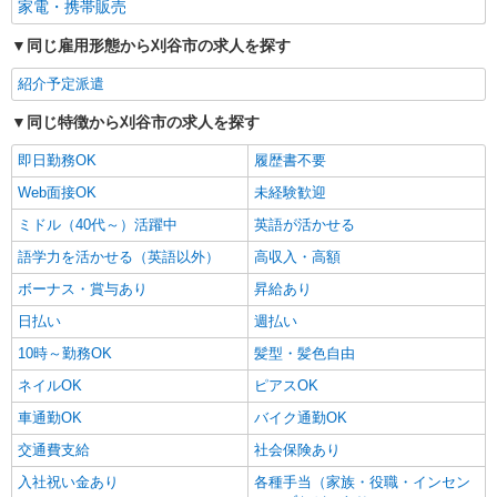
家電・携帯販売
同じ雇用形態から刈谷市の求人を探す
紹介予定派遣
同じ特徴から刈谷市の求人を探す
即日勤務OK
履歴書不要
Web面接OK
未経験歓迎
ミドル（40代～）活躍中
英語が活かせる
語学力を活かせる（英語以外）
高収入・高額
ボーナス・賞与あり
昇給あり
日払い
週払い
10時～勤務OK
髪型・髪色自由
ネイルOK
ピアスOK
車通勤OK
バイク通勤OK
交通費支給
社会保険あり
入社祝い金あり
各種手当（家族・役職・インセン