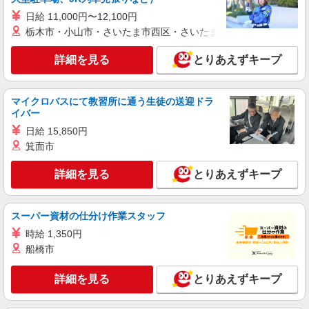
日給 11,000円〜12,100円
派遣社員
栃木市・小山市・さいたま市西区・さいたま市岩槻区・久喜市・
株式会社シエロ
【ドコモ】の店舗スタッフ
詳細を見る
とりあえずキープ
時給1400円〜 ※残業代支給 ★交通費別途支給
（規定あり） ゜+゜・。○。・゜+゜・。○。・゜
+゜ 入社祝い金10万円支給(規定有) お友達を紹介
マイクロバスにて教習所に通う生徒の送迎ドラ
愛知県刈谷市のdocomoショップ
イバー
頂くと, インセンティブ支給(規定有) ★月2回払
い・週払い可能（規程有）★ ゜・。○。・゜
日給 15,850円
詳細を見る
キープ
+゜・。○。・゜+゜
箕面市
紹介予定派遣
詳細を見る
とりあえずキープ
株式会社シエロ
【softbank】の携帯販売スタッフ
時給1400円〜 ※残業代支給 ★交通費別途支給
スーパー資材の仕分け作業スタッフ
（規定あり） ゜+゜・。○。・゜+゜・。○。・゜
時給 1,350円
+゜ 入社祝い金10万円支給(規定有) お友達を紹介
愛知県刈谷市のsoftbankショップ
船橋市
頂くと, インセンティブ支給(規定有) ★月2回払
い・週払い可能（規程有）★ ゜・。○。・゜
詳細を見る
キープ
+゜・。○。・゜+゜
詳細を見る
とりあえずキープ
紹介予定派遣