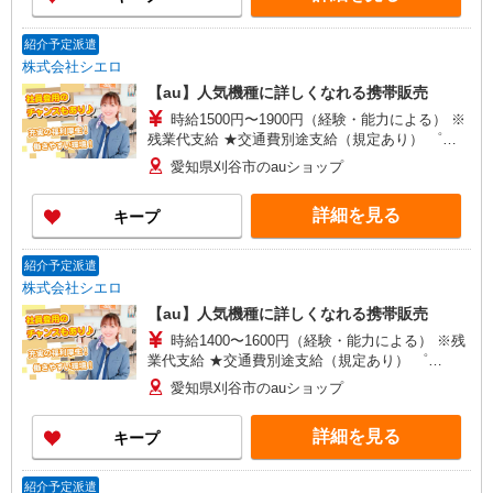
紹介予定派遣
株式会社シエロ
【au】人気機種に詳しくなれる携帯販売
時給1500円〜1900円（経験・能力による） ※
残業代支給 ★交通費別途支給（規定あり） ゜
+゜・。○。・゜+゜・。○。・゜+゜ 入社祝い金10
愛知県刈谷市のauショップ
万円支給(規定有) お友達を紹介頂くと, インセンテ
ィブ支給(規定有) ★月2回払い・週払い可能（規程
詳細を見る
キープ
有）★ ゜・。○。・゜+゜・。○。・゜+゜
紹介予定派遣
株式会社シエロ
【au】人気機種に詳しくなれる携帯販売
時給1400〜1600円（経験・能力による） ※残
業代支給 ★交通費別途支給（規定あり） ゜
+゜・。○。・゜+゜・。○。・゜+゜ 入社祝い金10
愛知県刈谷市のauショップ
万円支給(規定有) お友達を紹介頂くと, インセンテ
ィブ支給(規定有) ★月2回払い・週払い可能（規程
詳細を見る
キープ
有）★ ゜・。○。・゜+゜・。○。・゜+゜
紹介予定派遣