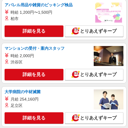
株式会社シエロ
アパレル用品や雑貨のピッキング検品
携帯販売スタッフ【au】
時給 1,200円〜1,500円
月給273200円 ※研修期間6か月・時給1550円
柏市
※残業代支給 ★交通費別途支給（規定あり） ゜
+゜・。○。・゜+゜・。○。・゜+゜ 入社祝い金10
愛知県刈谷市の家電量販店
詳細を見る
とりあえずキープ
万円支給(規定有) お友達を紹介頂くと, インセンテ
ィブ支給(規定有) ゜・。○。・゜+゜・。○。・゜
詳細を見る
キープ
+゜
マンションの受付・案内スタッフ
時給 2,000円
派遣社員
株式会社シエロ
渋谷区
携帯販売スタッフ【au】
詳細を見る
とりあえずキープ
月給273200円 ※研修期間6か月・時給1550円
※残業代支給 ★交通費別途支給（規定あり） ゜
+゜・。○。・゜+゜・。○。・゜+゜ 入社祝い金10
愛知県刈谷市の家電量販店
万円支給(規定有) お友達を紹介頂くと, インセンテ
大学病院の中材滅菌
ィブ支給(規定有) ゜・。○。・゜+゜・。○。・゜
月給 254,160円
詳細を見る
キープ
+゜
足立区
派遣社員
詳細を見る
とりあえずキープ
株式会社シエロ
スマホ携帯販売【エーユー】