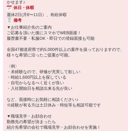
かせます♪
休日・休暇
週休2日(月8〜11日）、有給休暇
備考
▼お仕事紹介先のご案内
ご応募を頂いた後にスマホでWEB面接！
履歴書不要・私服OK・即日での登録面接も可能
全国47都道府県で約5,000件以上の案件を扱っておりますので、
様々な希望に沿ったご提案が可能。
〈例〉
・未経験なので、研修が充実して欲しい
・時給1,600円以上を探している
・自宅からなるべく近くが良い
・入社開始日を相談出来る先が良い
など、面接時にお気軽に相談ください♪
※経験が有る方は土日休み・時短等も相談可能です
▼職場見学・お顔合わせ
勤務先の希望が決まったら
紹介先希望の会社で職場見学・お顔合わせを実施！