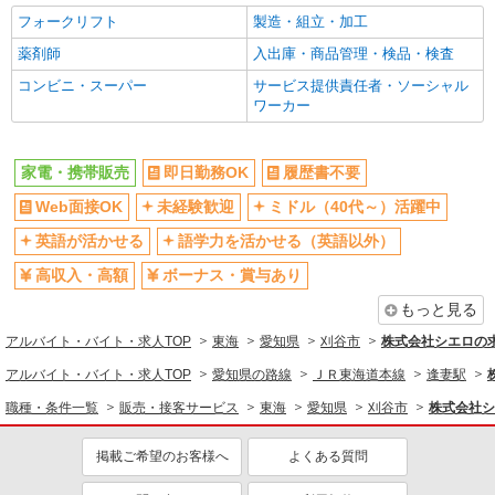
フォークリフト
製造・組立・加工
薬剤師
入出庫・商品管理・検品・検査
コンビニ・スーパー
サービス提供責任者・ソーシャル
ワーカー
家電・携帯販売
即日勤務OK
履歴書不要
Web面接OK
未経験歓迎
ミドル（40代～）活躍中
英語が活かせる
語学力を活かせる（英語以外）
高収入・高額
ボーナス・賞与あり
もっと見る
アルバイト・バイト・求人TOP
東海
愛知県
刈谷市
株式会社シエロの
アルバイト・バイト・求人TOP
愛知県の路線
ＪＲ東海道本線
逢妻駅
職種・条件一覧
販売・接客サービス
東海
愛知県
刈谷市
株式会社シ
掲載ご希望のお客様へ
よくある質問