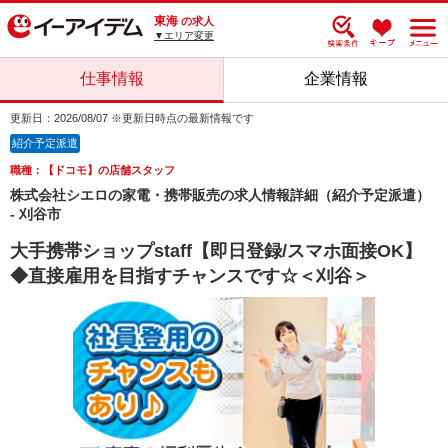
東海
の求人
▼エリア変更
仕事情報
企業情報
更新日：2026/08/07 ※更新日時点の最新情報です
紹介予定派遣
職種：【ドコモ】の店舗スタッフ
株式会社シエロの家電・携帯販売の求人情報詳細（紹介予定派遣）
- 刈谷市
大手携帯ショップstaff【即日登録/スマホ面接OK】
◆直接雇用を目指すチャンスです☆＜刈谷＞