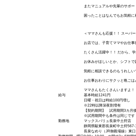
またマニュアルや先輩のサポー
困ったことはなんでもお気軽に
＜ママさんも応援！！ スーパ
お店では、子育てママやお仕事
たくさん活躍中！！ だから、
お休みがほしいとか、シフトで
気軽に相談できるのもうれしい
お仕事おわりにサクッと晩ごは
ママさんもたくさんいますよ！
給与
基本時給1241円
日曜・祝日は時給100円増し
※22時以降深夜割増有
【契約期間】 試用期間3カ月
※試用期間中も条件は同じです
勤務地
マックスバリュ長泉中土狩店
静岡県駿東郡長泉町中土狩567-
長泉なめり（JR御殿場線）東口（