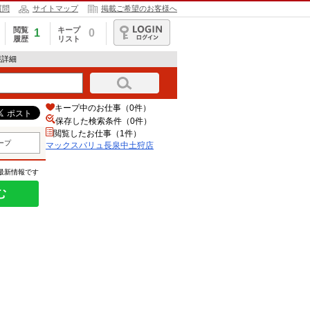
質問
サイトマップ
掲載ご希望のお客様へ
閲覧
キープ
1
0
履歴
リスト
ログイン
報詳細
キープ中のお仕事（0件）
保存した検索条件（
0
件）
閲覧したお仕事（1件）
ープ
マックスバリュ長泉中土狩店
の最新情報です
む