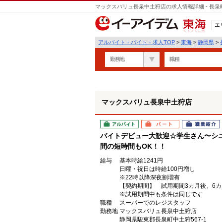
マックスバリュ長泉中土狩店の求人情報詳細 - 長
エ
東海
アルバイト・バイト・求人TOP
>
東海
>
静岡県
>
勤務地
職種
マックスバリュ長泉中土狩店
アルバイト
パート
職業紹介
バイトデビュー大歓迎☆学生さん〜シニ
間の短時間もOK！！
給与
基本時給1241円
日曜・祝日は時給100円増し
※22時以降深夜割増有
【契約期間】 試用期間3カ月後、6
※試用期間中も条件は同じです
職種
スーパーでのレジスタッフ
勤務地
マックスバリュ長泉中土狩店
静岡県駿東郡長泉町中土狩567-1