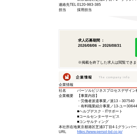
連絡先TEL
0120-983-385
担当
採用担当
求人応募期間 ：
2026/08/06 ～ 2026/08/31
※掲載を終了した求人は閲覧できま
企業情報
社名
パーソルビジネスプロセスデザイン
企業概要
【事業内容】
・労働者派遣事業／派13－307540
・有料職業紹介事業／13-ユー30644
■ヘルプデスク・ITサポート
■コールセンターサービス
■コンサルティング
本社所在地
東京都港区芝浦3丁目4-1グランパーク
URL
https://www.persol-bd.co.jp/