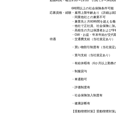
勤務時間・曜日
9:00〜19:00 の間で3〜5時間
6時間以上の社会保険条件可能
応募資格・経験
・雇用上限年齢あり（詳細は就
・同業他社との兼業不可
・兼業先と月80時間を超える
・他社で正社員、社会保険に加
・高校生の方は保護者および学
・GW・お盆・年末年始が交代
待遇
・交通費支給（当社規定あり）
・買い物割引制度有（当社規定
・賞与支給（当社規定あり）
・有給休暇有（6か月以上勤務
・制服貸与
・車通勤可
・評価制度有
・社会保険加入制度有
・健康診断有
【受動喫煙対策】受動喫煙対策