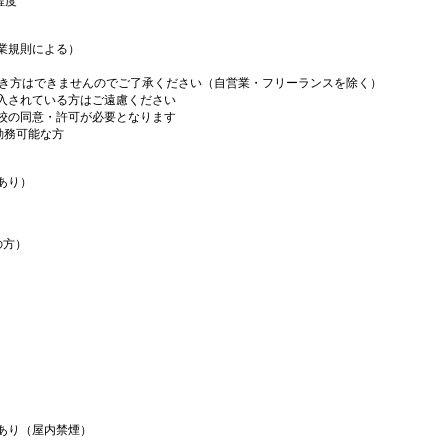
程度
業規則による）
働き方はできませんのでご了承ください（自営業・フリーランスを除く）
入されている方はご遠慮ください
校の同意・許可が必要となります
勤務可能な方
あり）
の方）
あり（屋内禁煙）