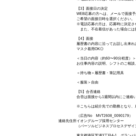
【3】面接日の決定
WEB応募の方へは、メールで面接予
ご希望の面接日時を選択ください。
※電話応募の方は、応募時に決定さ
また、不在着信があった場合には
【4】面接
履歴書の内容に沿ってお話し出来れ
マスク着用OK◎
＜当日の内容（約60〜90分程度）＞
お仕事内容の説明、シフトのご相談
＜持ち物＞履歴書・筆記用具
＜服装＞自由
【5】合否連絡
合否は面接から1週間以内にご連絡
※こちらは紹介先での勤務となり、
（広告No MVT2608_0090179）
連絡先住所
イオングループ採用センター
（パーソルビジネスプロセスデザイ
東京都港区芝浦3丁目4-1 グランパ