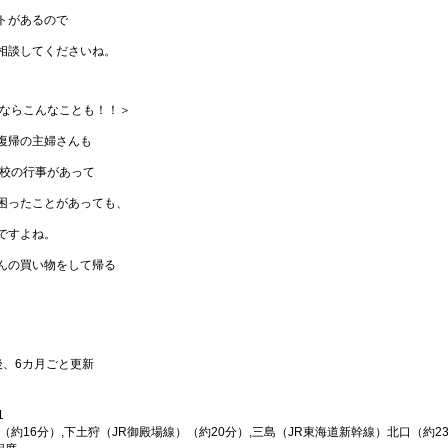
トがあるので
相談してくださいね。
ーならこんなことも！！＞
復帰の主婦さんも
学校の行事があって
困ったことがあっても、
ですよね。
んの買い物をして帰る
後、6カ月ごと更新
1
約16分）,下土狩（JR御殿場線）（約20分）,三島（JR東海道新幹線）北口（約2