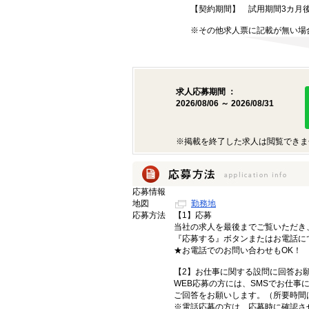
【契約期間】 試用期間3カ月
※その他求人票に記載が無い場
求人応募期間 ：
2026/08/06 ～ 2026/08/31
※掲載を終了した求人は閲覧できま
応募情報
地図
勤務地
応募方法
【1】応募
当社の求人を最後までご覧いただき
『応募する』ボタンまたはお電話に
★お電話でのお問い合わせもOK！
【2】お仕事に関する設問に回答お
WEB応募の方には、SMSでお仕事
ご回答をお願いします。（所要時間
※電話応募の方は、応募時に確認さ