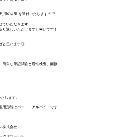
約用のURLを送付いたしますので、
せていただきます
折り返しいただけますと幸いです！
ばと思います◎
、簡単な筆記試験と適性検査、面接
いたします。
雇用形態はパート・アルバイトです
ン株式会社）
ークタワー33F