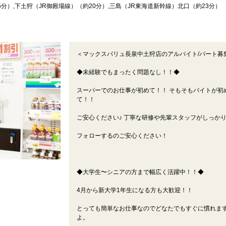
分）,下土狩（JR御殿場線）（約20分）,三島（JR東海道新幹線）北口（約23分）
＜マックスバリュ長泉中土狩店のアルバイト/パート募
◆未経験でもまったく問題なし！！◆
スーパーでのお仕事が初めて！！ そもそもバイトが初
て！！
ご安心ください♪ 丁寧な研修や先輩スタッフがしっか
フォローするのご安心ください！
◆大学生〜シニアの方まで幅広く活躍中！！◆
4月から新大学1年生になる方も大歓迎！！
とっても簡単なお仕事なのでどなたでもすぐに慣れま
よ。