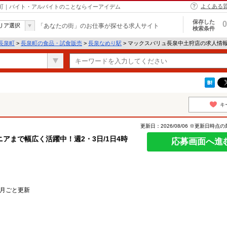
よくある
泉町｜バイト・アルバイトのことならイーアイデム
保存した
0
リア選択
「あなたの街」のお仕事が探せる求人サイト
検索条件
長泉町
>
長泉町の食品・試食販売
>
長泉なめり駅
> マックスバリュ長泉中土狩店の求人情
キ
更新日：2026/08/06 ※更新日時点
アまで幅広く活躍中！週2・3日/1日4時
応募画面へ進
カ月ごと更新