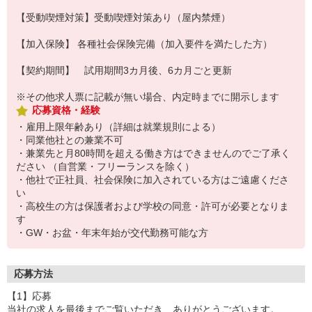
【受動喫煙対策】受動喫煙対策あり（屋内禁煙）
【加入保険】 各種社会保険完備（加入要件を満たした方）
【契約期間】 試用期間3カ月後、6カ月ごと更新
※その他求人票に記載が無い場合、内定時までに開示します
応募資格・経験
・雇用上限年齢あり（詳細は就業規則による）
・同業他社との兼業不可
・兼業先と月80時間を超える働き方はできませんのでご了承く
ださい （自営業・フリーランスを除く）
・他社で正社員、社会保険に加入されている方はご遠慮くださ
い
・高校生の方は保護者および学校の同意・許可が必要となりま
す
・GW・お盆・年末年始が交代勤務可能な方
応募方法
【1】応募
当社の求人を最後までご覧いただき、ありがとうございます。