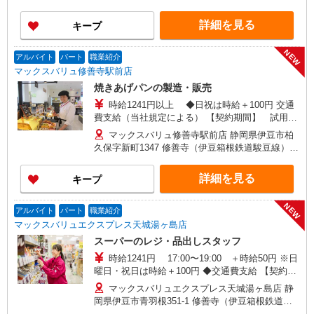
口（約4分）,牧之郷（伊豆箱根鉄道駿豆線）（約
13分）,大仁（伊豆箱根鉄道駿豆線）（約33分）
詳細を見る
キープ
NEW
アルバイト
パート
職業紹介
マックスバリュ修善寺駅前店
焼きあげパンの製造・販売
時給1241円以上 ◆日祝は時給＋100円 交通
費支給（当社規定による） 【契約期間】 試用期
間3カ月後、6カ月ごと更新 ※試用期間中も条件は
マックスバリュ修善寺駅前店 静岡県伊豆市柏
同じです
久保字新町1347 修善寺（伊豆箱根鉄道駿豆線）北
口（約4分）,牧之郷（伊豆箱根鉄道駿豆線）（約
13分）,大仁（伊豆箱根鉄道駿豆線）（約33分）
詳細を見る
キープ
NEW
アルバイト
パート
職業紹介
マックスバリュエクスプレス天城湯ヶ島店
スーパーのレジ・品出しスタッフ
時給1241円 17:00〜19:00 ＋時給50円 ※日
曜日・祝日は時給＋100円 ◆交通費支給 【契約期
間】 試用期間3カ月後、6カ月ごと更新 ※試用期
マックスバリュエクスプレス天城湯ヶ島店 静
間中も条件は同じです
岡県伊豆市青羽根351-1 修善寺（伊豆箱根鉄道駿
豆線）南口（約81分）,牧之郷（伊豆箱根鉄道駿豆