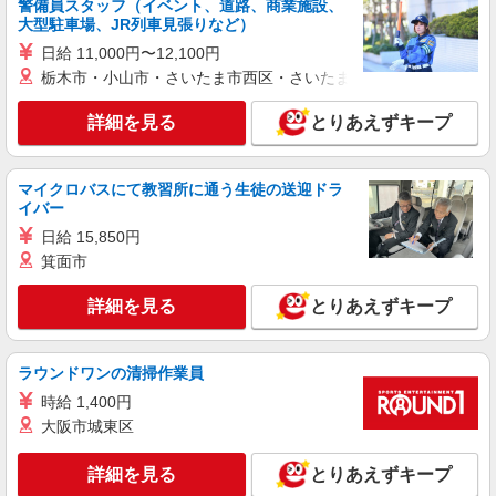
警備員スタッフ（イベント、道路、商業施設、
大型駐車場、JR列車見張りなど）
日給 11,000円〜12,100円
栃木市・小山市・さいたま市西区・さいたま市岩槻区・久喜市・
詳細を見る
とりあえずキープ
マイクロバスにて教習所に通う生徒の送迎ドラ
イバー
日給 15,850円
箕面市
詳細を見る
とりあえずキープ
ラウンドワンの清掃作業員
時給 1,400円
大阪市城東区
詳細を見る
とりあえずキープ