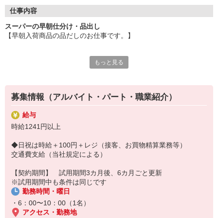
ご安心ください♪ 丁寧な研修や先輩スタッフがしっかり
仕事内容
フォローするのご安心ください！
スーパーの早朝仕分け・品出し
【早朝入荷商品の品だしのお仕事です。】
◆大学生〜シニアの方まで幅広く活躍中！！◆
もっと見る
＜バイトデビューという方にも安心の研修制度＞
4月から新大学1年生になる方も大歓迎！！
初めの方にもわかりやすい研修制度があるので
とっても簡単なお仕事なのでどなたでもすぐに慣れますよ。
募集情報（アルバイト・パート・職業紹介）
ゼロからしっかりお仕事をマスターできます！！
学校 / 家事 / 趣味の合間にしっかり稼げます！！
給与
時給1241円以上
またマニュアルや先輩のサポートがあるので
◆日祝は時給＋100円＋レジ（接客、お買物精算業務等）
困ったことはなんでもお気軽に相談してくださいね。
交通費支給（当社規定による）
空いている時間を有効活用してお仕事しませんか！！
【契約期間】 試用期間3カ月後、6カ月ごと更新
※試用期間中も条件は同じです
＜ママさんも応援！！ スーパーならこんなことも！！＞
勤務時間・曜日
お店では、子育てママやお仕事復帰の主婦さんも
・6：00〜10：00（1名）
アクセス・勤務地