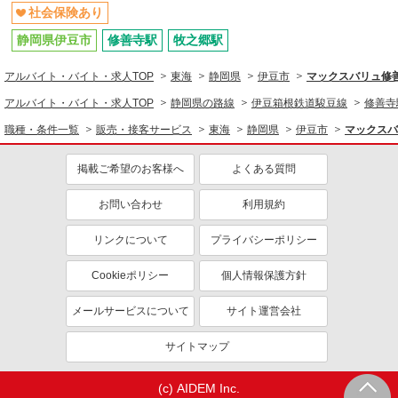
社会保険あり
静岡県伊豆市
修善寺駅
牧之郷駅
アルバイト・バイト・求人TOP
東海
静岡県
伊豆市
マックスバリュ修
アルバイト・バイト・求人TOP
静岡県の路線
伊豆箱根鉄道駿豆線
修善寺
職種・条件一覧
販売・接客サービス
東海
静岡県
伊豆市
マックスバ
掲載ご希望のお客様へ
よくある質問
お問い合わせ
利用規約
リンクについて
プライバシーポリシー
Cookieポリシー
個人情報保護方針
メールサービスについて
サイト運営会社
サイトマップ
(c) AIDEM Inc.