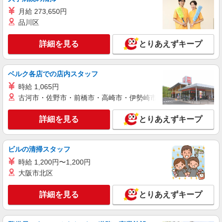
詳細を見る
キープ
105分）
月給 273,650円
品川区
業務委託
東静岡ヤクルト販売株式会社／修善寺センター
詳細を見る
とりあえずキープ
ヤクルトスタッフ
報酬／完全出来高制 ◎扶養の範囲内OK ◎希
望収入・働ける時間等、お気軽にご相談下さい。
ベルク各店での店内スタッフ
（環境に合わせて短時間から始めることも可能で
【宅配センター】修善寺 静岡県伊豆市柏久保
す。） ※収入例［1］・・・9：00〜12：00
時給 1,065円
604-5
30,000円〜 ※収入例［2］・・・9：00〜15：00
古河市・佐野市・前橋市・高崎市・伊勢崎市・太田市・館林市・
80,000円以上も可
詳細を見る
キープ
詳細を見る
とりあえずキープ
ビルの清掃スタッフ
時給 1,200円〜1,200円
大阪市北区
詳細を見る
とりあえずキープ