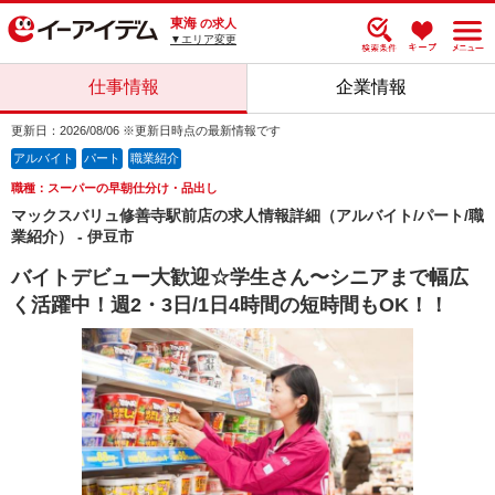
東海
の求人
▼エリア変更
仕事情報
企業情報
更新日：2026/08/06 ※更新日時点の最新情報です
アルバイト
パート
職業紹介
職種：スーパーの早朝仕分け・品出し
マックスバリュ修善寺駅前店の求人情報詳細（アルバイト/パート/職
業紹介） - 伊豆市
バイトデビュー大歓迎☆学生さん〜シニアまで幅広
く活躍中！週2・3日/1日4時間の短時間もOK！！