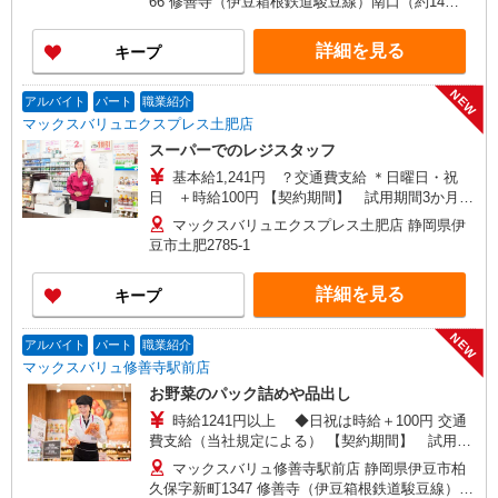
66 修善寺（伊豆箱根鉄道駿豆線）南口（約14
分）,大仁（伊豆箱根鉄道駿豆線）（約20分）,牧
之郷（伊豆箱根鉄道駿豆線）（約28分）
詳細を見る
キープ
NEW
アルバイト
パート
職業紹介
マックスバリュエクスプレス土肥店
スーパーでのレジスタッフ
基本給1,241円 ？交通費支給 ＊日曜日・祝
日 ＋時給100円 【契約期間】 試用期間3か月
後、6か月ごと更新 ＊試用期間中も条件は同じで
マックスバリュエクスプレス土肥店 静岡県伊
す ？社会保険付き登用あり （10時〜19時）
豆市土肥2785-1
詳細を見る
キープ
NEW
アルバイト
パート
職業紹介
マックスバリュ修善寺駅前店
お野菜のパック詰めや品出し
時給1241円以上 ◆日祝は時給＋100円 交通
費支給（当社規定による） 【契約期間】 試用期
間3カ月後、6カ月ごと更新 ※試用期間中も条件は
マックスバリュ修善寺駅前店 静岡県伊豆市柏
同じです
久保字新町1347 修善寺（伊豆箱根鉄道駿豆線）北