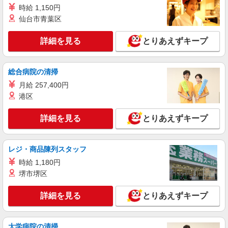
之郷（伊豆箱根鉄道駿豆線）（約28分）
時給 1,150円
詳細を見る
キープ
仙台市青葉区
NEW
アルバイト
パート
職業紹介
詳細を見る
とりあえずキープ
マックスバリュ修善寺駅前店
スーパーでのレジスタッフ
時給1241円以上 ◆日祝は時給＋100円 交通費
総合病院の清掃
支給（当社規定による） 【契約期間】 試用期間
3カ月後、6カ月ごと更新 ※試用期間中も条件は同
月給 257,400円
マックスバリュ修善寺駅前店 静岡県伊豆市柏
じです
港区
久保字新町1347 修善寺（伊豆箱根鉄道駿豆線）北
口（約4分）,牧之郷（伊豆箱根鉄道駿豆線）（約
13分）,大仁（伊豆箱根鉄道駿豆線）（約33分）
詳細を見る
とりあえずキープ
詳細を見る
キープ
NEW
アルバイト
パート
職業紹介
レジ・商品陳列スタッフ
マックスバリュエクスプレス天城湯ヶ島店
時給 1,180円
スーパーでのお惣菜・お寿司売場担当
堺市堺区
時給1241円 ◆交通費支給 日祝＋時給100円
【契約期間】 試用期間3カ月後、6カ月ごと更新
詳細を見る
とりあえずキープ
※試用期間中も条件は同じです
マックスバリュエクスプレス天城湯ヶ島店 静
岡県伊豆市青羽根351-1 修善寺（伊豆箱根鉄道駿
豆線）南口（約81分）,牧之郷（伊豆箱根鉄道駿豆
大学病院の清掃
線）（約97分）,大仁（伊豆箱根鉄道駿豆線）（約