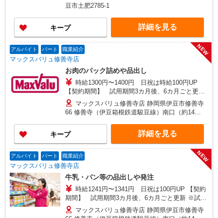
間中も条件は同じです ●社会保険付き登用あり
豆市土肥2785-1
（5〜13時）
詳細を見る
キープ
NEW
アルバイト
パート
職業紹介
マックスバリュ修善寺店
お肉のパック詰めや品出し
時給1300円〜1400円 日祝は時給100円UP
【契約期間】 試用期間3カ月後、6カ月ごと更新
※試用期間中も条件は同じです
マックスバリュ修善寺店 静岡県伊豆市修善寺
66 修善寺（伊豆箱根鉄道駿豆線）南口（約14
分）,大仁（伊豆箱根鉄道駿豆線）（約20分）,牧
之郷（伊豆箱根鉄道駿豆線）（約28分）
詳細を見る
キープ
NEW
アルバイト
パート
職業紹介
マックスバリュ修善寺店
牛乳・パン等の品出しや発注
時給1241円〜1341円 日祝は100円UP 【契約
期間】 試用期間3カ月後、6カ月ごと更新 ※試用
期間中も条件は同じです
マックスバリュ修善寺店 静岡県伊豆市修善寺