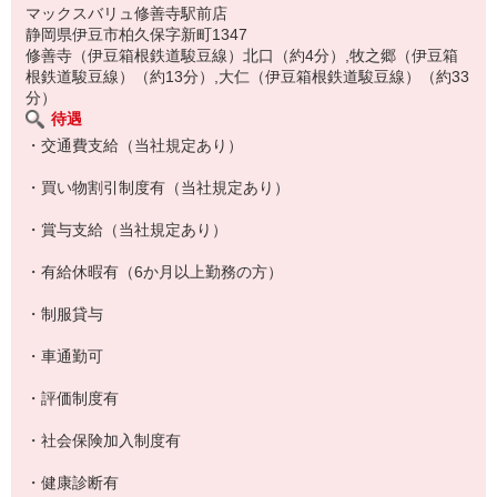
たくさん活躍中！！ だから、学校の行事があって
マックスバリュ修善寺駅前店
静岡県伊豆市柏久保字新町1347
お休みがほしいとか、シフトで困ったことがあっても、
修善寺（伊豆箱根鉄道駿豆線）北口（約4分）,牧之郷（伊豆箱
根鉄道駿豆線）（約13分）,大仁（伊豆箱根鉄道駿豆線）（約33
気軽に相談できるのもうれしいですよね。
分）
待遇
お仕事おわりにサクッと晩ごはんの買い物をして帰る
・交通費支給（当社規定あり）
ママさんもたくさんいますよ！
・買い物割引制度有（当社規定あり）
・賞与支給（当社規定あり）
・有給休暇有（6か月以上勤務の方）
・制服貸与
・車通勤可
・評価制度有
・社会保険加入制度有
・健康診断有