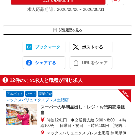
1分で応募完了!!
キープ
＜持ち物＞履歴書・筆記用具
求人応募期間：2026/08/06～2026/08/31
＜服装＞自由
【5】合否連絡
閲覧履歴を見る
合否は面接から1週間以内にご連絡いたします。
※こちらは紹介先での勤務となり、雇用形態はパート・アルバイト
ブックマーク
ポストする
です
シェアする
URLをシェア
（広告No MVT2608_0090199）
12
件のこの求人と職種が同じ求人
NEW
アルバイト
パート
職業紹介
マックスバリュエクスプレス土肥店
スーパーの早朝品出し・レジ・お惣菜売場担
当
時給1241円 ◆交通費支給 5:00〜8:00 ＋時
給100円 日曜日・祝日 ＋時給100円 【契約期
間】 試用期間3カ月後、6カ月ごと更新 ※試用期
マックスバリュエクスプレス土肥店 静岡県伊