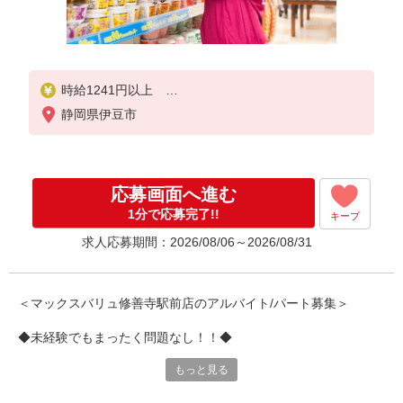
時給1241円以上
静岡県伊豆市
◆日祝は時給＋100円＋レジ（接客、お買物精算業務
等）
交通費支給（当社規定による）
応募画面へ進む
【契約期間】 試用期間3カ月後、6カ月ごと更新
※試用期間中も条件は同じです
1分で応募完了!!
キープ
求人応募期間：2026/08/06～2026/08/31
＜マックスバリュ修善寺駅前店のアルバイト/パート募集＞
◆未経験でもまったく問題なし！！◆
もっと見る
スーパーでのお仕事が初めて！！ そもそもバイトが初めて！！