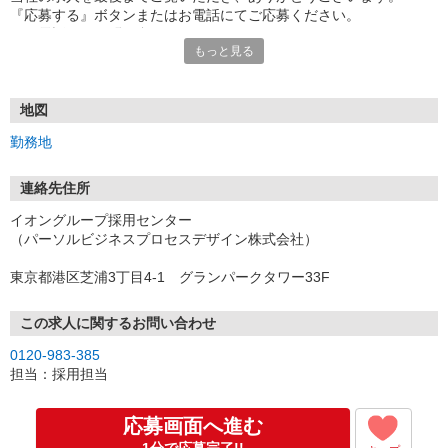
『応募する』ボタンまたはお電話にてご応募ください。
★お電話でのお問い合わせもOK！
もっと見る
【2】お仕事に関する設問に回答お願いします
WEB応募の方には、SMSでお仕事に関する設問を送付しますので、
ご回答をお願いします。（所要時間は約2分）
地図
※電話応募の方は、応募時に確認させていただきます
勤務地
【3】面接日の決定
WEB応募の方へは、メールで面接予約用のURLを送付いたしますの
連絡先住所
で、
イオングループ採用センター
ご希望の面接日時を選択ください。
（パーソルビジネスプロセスデザイン株式会社）
※電話応募の方は、応募時に決定させていただきます
また、不在着信があった場合には折り返しいただけますと幸いで
東京都港区芝浦3丁目4-1 グランパークタワー33F
す！
【4】面接
この求人に関するお問い合わせ
履歴書の内容に沿ってお話し出来ればと思います◎
0120-983-385
マスク着用OK◎
担当：採用担当
＜当日の内容（約60〜90分程度）＞
お仕事内容の説明、シフトのご相談、簡単な筆記試験と適性検査、
応募画面へ進む
面接