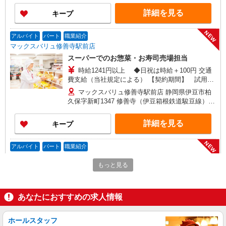
線）（約97分）,大仁（伊豆箱根鉄道駿豆線）（約
詳細を見る
キープ
105分）
NEW
アルバイト
パート
職業紹介
マックスバリュ修善寺駅前店
スーパーでのお惣菜・お寿司売場担当
時給1241円以上 ◆日祝は時給＋100円 交通
費支給（当社規定による） 【契約期間】 試用期
間3カ月後、6カ月ごと更新 ※試用期間中も条件は
マックスバリュ修善寺駅前店 静岡県伊豆市柏
同じです
久保字新町1347 修善寺（伊豆箱根鉄道駿豆線）北
口（約4分）,牧之郷（伊豆箱根鉄道駿豆線）（約
13分）,大仁（伊豆箱根鉄道駿豆線）（約33分）
詳細を見る
キープ
NEW
アルバイト
パート
職業紹介
マックスバリュ修善寺店
もっと見る
お魚のパック詰めや品出し
時給1300円〜1400円 日祝は時給100円UP
【契約期間】 試用期間3カ月後、6カ月ごと更新
あなたにおすすめの求人情報
※試用期間中も条件は同じです
マックスバリュ修善寺店 静岡県伊豆市修善寺
66 修善寺（伊豆箱根鉄道駿豆線）南口（約14
ホールスタッフ
分）,大仁（伊豆箱根鉄道駿豆線）（約20分）,牧