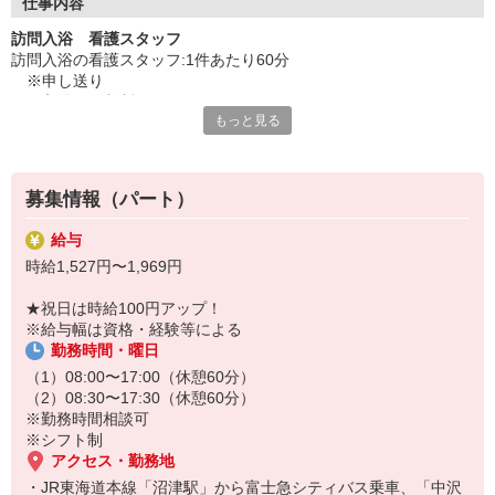
・ツクイ独自の福祉厚生制度でプライベートも充実
仕事内容
・子育てサポート企業として「くるみん認定」の取得
訪問入浴 看護スタッフ
・子育て支援の福利厚生制度あり！子育てと仕事の両立を応援◎
訪問入浴の看護スタッフ:1件あたり60分
・スタッフ何でも相談窓口やライフキャリア相談など、各相談窓
※申し送り
口あり
※入浴可否判断
もっと見る
※脱衣、移動介助、洗身補助
◇頑張った分、スタッフに還元！
※入浴中のコミュニケーション
・2024年冬季賞与からインセンティブ賞与を導入
※身体のふきあげ
・パートは特別手当の支給あり
※移動介助後、着衣
募集情報（パート）
※必要に応じた医療処置介助（薬の塗布など）
※ドライヤーかけ
給与
※体調確認
時給1,527円〜1,969円
※その他記録、備品管理など
★祝日は時給100円アップ！
★＼3名体制で安心／
※給与幅は資格・経験等による
お客様一人ひとりに寄り添った介護サービスを提供したい方や、日
勤務時間・曜日
勤のみで働きたい方におすすめの仕事です。ヘルパー・オペレータ
ー・看護職員の3名でケアを行うため、安心して業務に取り組める体
（1）08:00〜17:00（休憩60分）
制です。お客様から直接感謝の言葉を頂ける機会も多く、やりがい
（2）08:30〜17:30（休憩60分）
を感じられます。
※勤務時間相談可
※シフト制
アクセス・勤務地
・JR東海道本線「沼津駅」から富士急シティバス乗車、「中沢