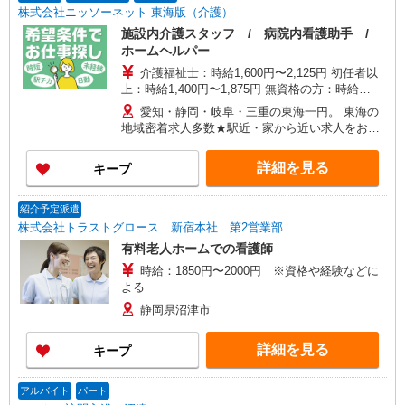
株式会社ニッソーネット 東海版（介護）
施設内介護スタッフ / 病院内看護助手 /
ホームヘルパー
介護福祉士：時給1,600円〜2,125円 初任者以
上：時給1,400円〜1,875円 無資格の方：時給
1,300円〜1,750円 ※給与幅は勤務先による +交通
愛知・静岡・岐阜・三重の東海一円。 東海の
費、諸手当（勤務先による） +0円で介護資格が取
地域密着求人多数★駅近・家から近い求人をお探
れる （別途規定） ★給与日払い制度あり！
しできます！
詳細を見る
キープ
紹介予定派遣
株式会社トラストグロース 新宿本社 第2営業部
有料老人ホームでの看護師
時給：1850円〜2000円 ※資格や経験などに
よる
静岡県沼津市
詳細を見る
キープ
アルバイト
パート