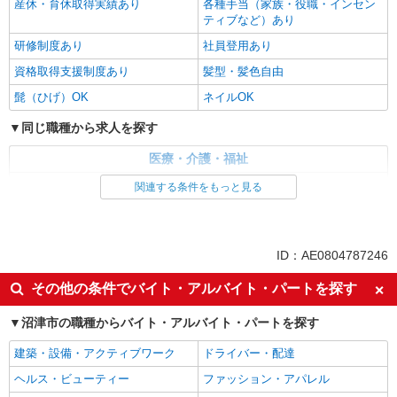
産休・育休取得実績あり
各種手当（家族・役職・インセン
ティブなど）あり
研修制度あり
社員登用あり
資格取得支援制度あり
髪型・髪色自由
髭（ひげ）OK
ネイルOK
同じ職種から求人を探す
医療・介護・福祉
看護師・保健師・看護助手・助産師
関連する条件をもっと見る
同じ特徴から求人を探す
未経験歓迎
ミドル（40代～）活躍中
ID：AE0804787246
副業・WワークOK
交通費支給
その他の条件でバイト・アルバイト・パートを探す
社会保険あり
産休・育休取得実績あり
沼津市の職種からバイト・アルバイト・パートを探す
社員登用あり
建築・設備・アクティブワーク
ドライバー・配達
ヘルス・ビューティー
ファッション・アパレル