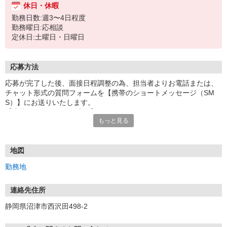
休日・休暇
勤務日数:週3〜4日程度
勤務曜日:応相談
定休日:土曜日・日曜日
応募方法
応募が完了した後、面接日程調整の為、担当者よりお電話または、
チャット形式の質問フォームを【携帯のショートメッセージ（SM
S）】にお送りいたします。
【応募から採用までの流れ】
もっと見る
1.応募…Webもしくはお電話より応募ください。
2.面接…ご質問や働き方の相談も受け付けます。
※面接時に適性検査＋実技試験を実施
※実技試験はドライバーの職種のみとなります。
地図
3.採用…入社日はご相談に応じます。
勤務地
連絡先住所
静岡県沼津市西沢田498-2