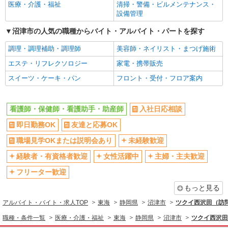
医療・介護・福祉
清掃・警備・ビルメンテナンス・
設備管理
沼津市の人気の職種からバイト・アルバイト・パートを探す
調理・調理補助・調理師
美容師・ネイリスト・まつげ施術
エステ・リフレクソロジー
家電・携帯販売
スイーツ・ケーキ・パン
フロント・受付・フロア案内
看護師・保健師・看護助手・助産師
入社日応相談
即日勤務OK
友達と応募OK
職場見学OKまたは説明会あり
未経験歓迎
経験者・有資格者歓迎
女性活躍中
主婦・主夫歓迎
フリーター歓迎
もっと見る
アルバイト・バイト・求人TOP
東海
静岡県
沼津市
ツクイ西沢田（訪
職種・条件一覧
医療・介護・福祉
東海
静岡県
沼津市
ツクイ西沢田