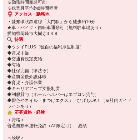
※勤務時間相談可能
※残業月平均約8時間程度
アクセス・勤務地
・愛知環状鉄道線「大門駅」から徒歩約10分
★車・バイク・自転車通勤可（無料駐車場あり）
愛知県岡崎市大樹寺3-4-9
待遇
◆ツクイPLUS（独自の福利厚生制度）
◆育児手当
◆交通費規定支給
◆有給
◆社保完備（準法令）
◆産前産後介護休暇
◆育児・介護休業
◆キャリアアップ支援制度
◆制服貸与（ホームヘルパーはエプロン貸与）
◆髪色やネイル・まつげエクステ・ひげもOK！（※社内ガイド
ラインあり）
応募資格・経験
＜資格＞
普通自動車運転免許（AT限定可） 必須
＜経験＞