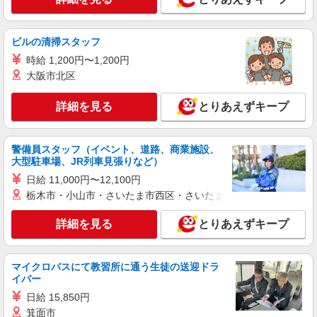
夜勤務手当 〇年末年始勤務手当 〇早朝7:00〜
8:00/夜間18:00〜20:00は時給25％UP
詳細を見る
キープ
ビルの清掃スタッフ
時給 1,200円〜1,200円
パート
大阪市北区
エイジフリーハウス岡崎六名
サ高住小規模多機能／介護職／PMのみ
詳細を見る
とりあえずキープ
時給1,193円〜1,257円 ※経験・能力・資格等
による
エイジフリーハウス岡崎六名 愛知県岡崎市六
警備員スタッフ（イベント、道路、商業施設、
名東町7番1
大型駐車場、JR列車見張りなど）
日給 11,000円〜12,100円
詳細を見る
キープ
栃木市・小山市・さいたま市西区・さいたま市岩槻区・久喜市・
パート
詳細を見る
とりあえずキープ
エイジフリーハウス岡崎六名
介護職／サービス付き高齢者向け住宅／夜勤専
従／パート
マイクロバスにて教習所に通う生徒の送迎ドラ
イバー
時給1,193円〜1,257円 ※経験・能力・資格等
による 社会福祉士・介護福祉士 時給1,257円 その
日給 15,850円
他資格 時給1,193円 ※一律処遇改善加算含む 〇時
エイジフリーハウス岡崎六名 愛知県岡崎市六
箕面市