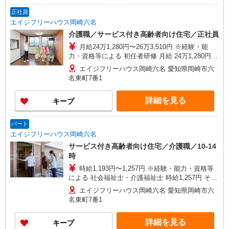
正社員
エイジフリーハウス岡崎六名
介護職／サービス付き高齢者向け住宅／正社員
月給24万1,280円〜26万3,510円 ※経験・能
力・資格等による 初任者研修 月給 24万1,280円
実務者研修 月給 24万4,980円 介護福祉士 月給 25
エイジフリーハウス岡崎六名 愛知県岡崎市六
万7,330円 社会福祉士 月給 26万3,510円 ※一律処
名東町7番1
遇改善加算含む ※夜勤手当6,000円/4回を含む 〇
資格手当 〇職種手当 〇業務手当 〇時間外勤務手
詳細を見る
キープ
当 〇夜勤手当 〇深夜勤務手当 〇休日勤務手当〇
年末年始勤務手当
パート
エイジフリーハウス岡崎六名
サービス付き高齢者向け住宅／介護職／10-14
時
時給1,193円〜1,257円 ※経験・能力・資格等
による 社会福祉士・介護福祉士 時給1,257円 その
他資格 時給1,193円 ※一律処遇改善加算含む 〇時
エイジフリーハウス岡崎六名 愛知県岡崎市六
間外勤務手当 〇土日祝勤務手当 〇夜勤手当 〇深
名東町7番1
夜勤務手当 〇年末年始勤務手当 〇早朝7:00〜
8:00/夜間18:00〜20:00は時給25％UP
詳細を見る
キープ