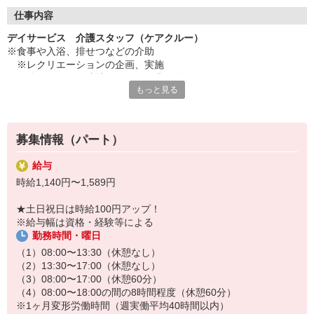
◇長く安心して働ける環境づくり
・ツクイ独自の福祉厚生制度でプライベートも充実
仕事内容
・子育てサポート企業として「くるみん認定」の取得
デイサービス 介護スタッフ（ケアクルー）
・子育て支援の福利厚生制度あり！子育てと仕事の両立を応援◎
※食事や入浴、排せつなどの介助
・スタッフ何でも相談窓口やライフキャリア相談など、各相談窓
※レクリエーションの企画、実施
口あり
※他スタッフと連携してのケア業務全般
もっと見る
※送迎・添乗業務
◇頑張った分、スタッフに還元！
※各種記録業務など
・2024年冬季賞与からインセンティブ賞与を導入
・パートは特別手当の支給あり
★＼サービス・職種の魅力／
募集情報（パート）
「今私たちに求められていることは何だろう」「どんな工夫をした
ら喜んでいただけるだろう」他職種で連携しながら創意工夫し支援
給与
していきます。感謝の言葉を直接いただけたり、信頼関係を築いて
時給1,140円〜1,589円
いくことができます。日勤のみで働け介護度も比較的高くないた
め、体に負担が少ないのも魅力の一つです。
★土日祝日は時給100円アップ！
※給与幅は資格・経験等による
勤務時間・曜日
（1）08:00〜13:30（休憩なし）
（2）13:30〜17:00（休憩なし）
（3）08:00〜17:00（休憩60分）
（4）08:00〜18:00の間の8時間程度（休憩60分）
※1ヶ月変形労働時間（週実働平均40時間以内）