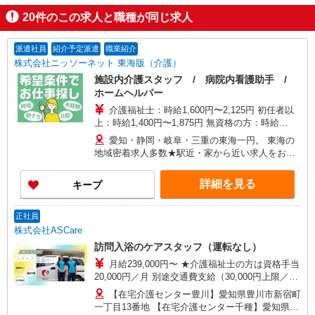
20
件のこの求人と職種が同じ求人
派遣社員
紹介予定派遣
職業紹介
株式会社ニッソーネット 東海版（介護）
施設内介護スタッフ / 病院内看護助手 /
ホームヘルパー
介護福祉士：時給1,600円〜2,125円 初任者以
上：時給1,400円〜1,875円 無資格の方：時給
1,300円〜1,750円 ※給与幅は勤務先による +交通
愛知・静岡・岐阜・三重の東海一円。 東海の
費、諸手当（勤務先による） +0円で介護資格が取
地域密着求人多数★駅近・家から近い求人をお探
れる （別途規定） ★給与日払い制度あり！
しできます！
詳細を見る
キープ
正社員
株式会社ASCare
訪問入浴のケアスタッフ（運転なし）
月給239,000円〜 ★介護福祉士の方は資格手当
20,000円／月 別途交通費支給（30,000円上限／
月） 別途残業手当（月平均残業時間15時間）残業
【在宅介護センター豊川】愛知県豊川市新宿町
代全額支給
一丁目13番地 【在宅介護センター千種】愛知県名