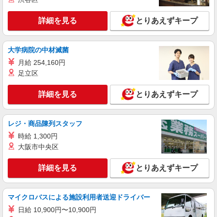
他資格 時給1,193円 ※一律処遇改善加算含む 〇時
エイジフリーハウス岡崎六名 愛知県岡崎市六
間外勤務手当 〇土日祝勤務手当 〇夜勤手当 〇深
名東町7番1
詳細を見る
とりあえずキープ
夜勤務手当 〇年末年始勤務手当 〇早朝7:00〜
8:00/夜間18:00〜20:00は時給25％UP
詳細を見る
キープ
大学病院の中材滅菌
パート
月給 254,160円
エイジフリーハウス岡崎六名
足立区
小規模多機能居宅介護／介護職／パート
詳細を見る
時給1,193円〜1,257円 ※経験・能力・資格等
とりあえずキープ
による 社会福祉士・介護福祉士 時給1,257円 その
他資格 時給1,193円 ※一律処遇改善加算含む 〇時
エイジフリーハウス岡崎六名 愛知県岡崎市六
間外勤務手当 〇土日祝勤務手当 〇夜勤手当 〇深
レジ・商品陳列スタッフ
名東町7番1
夜勤務手当 〇年末年始勤務手当 〇早朝7:00〜
時給 1,300円
8:00/夜間18:00〜20:00は時給25％UP
詳細を見る
キープ
大阪市中央区
派遣社員
詳細を見る
とりあえずキープ
株式会社kotrio /●NG-H-2029451
夕方までのデイサービス☆車の運転できる方優
マイクロバスによる施設利用者送迎ドライバー
遇【岡崎駅】
時給1500円〜2125円 ＜日払い有/週払い有/交
日給 10,900円〜10,900円