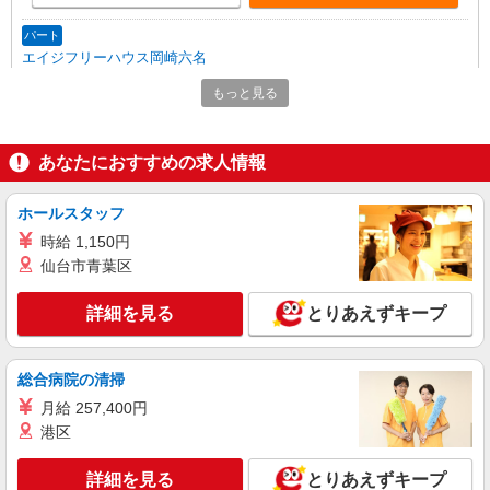
パート
エイジフリーハウス岡崎六名
サービス付き高齢者向け住宅／介護職／16-20
もっと見る
時
時給1,193円〜1,257円 ※経験・能力・資格等
による 社会福祉士・介護福祉士 時給1,257円 その
あなたにおすすめの求人情報
他資格 時給1,193円 ※一律処遇改善加算含む 〇時
エイジフリーハウス岡崎六名 愛知県岡崎市六
間外勤務手当 〇土日祝勤務手当 〇夜勤手当 〇深
名東町7番1
夜勤務手当 〇年末年始勤務手当 〇早朝7:00〜
ホールスタッフ
8:00/夜間18:00〜20:00は時給25％UP
時給 1,150円
詳細を見る
キープ
仙台市青葉区
パート
詳細を見る
とりあえずキープ
エイジフリーハウス岡崎六名
サービス付き高齢者向け住宅／介護職／7-10
時
総合病院の清掃
時給1,193円〜1,257円 ※経験・能力・資格等
月給 257,400円
による ※一律処遇改善加算含む 〇時間外勤務手当
〇土日祝勤務手当 〇夜勤手当 〇深夜勤務手当 〇
港区
エイジフリーハウス岡崎六名 愛知県岡崎市六
年末年始勤務手当 〇早朝7:00〜8:00/夜間18:00〜
名東町7番1
20:00は時給25％UP
詳細を見る
とりあえずキープ