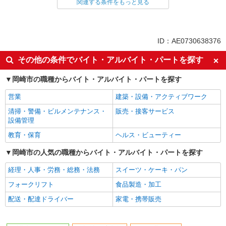
介護職・ヘルパー
関連する条件をもっと見る
同じ特徴から求人を探す
未経験歓迎
ミドル（40代～）活躍中
ID：AE0730638376
副業・WワークOK
交通費支給
その他の条件でバイト・アルバイト・パートを探す
社会保険あり
産休・育休取得実績あり
岡崎市の職種からバイト・アルバイト・パートを探す
社員登用あり
営業
建築・設備・アクティブワーク
清掃・警備・ビルメンテナンス・
販売・接客サービス
設備管理
教育・保育
ヘルス・ビューティー
岡崎市の人気の職種からバイト・アルバイト・パートを探す
経理・人事・労務・総務・法務
スイーツ・ケーキ・パン
フォークリフト
食品製造・加工
配送・配達ドライバー
家電・携帯販売