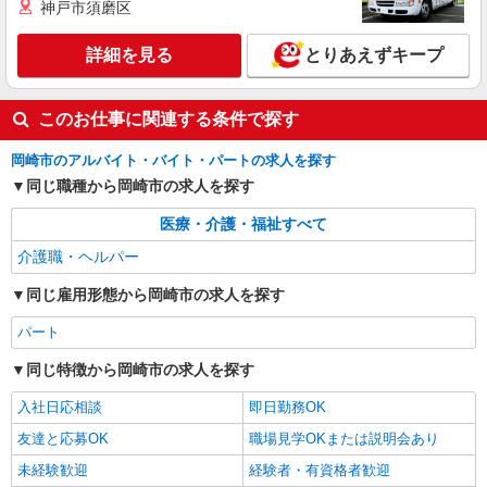
通費全支給(ガソリン代含む)＞
神戸市須磨区
岡崎市
詳細を見る
とりあえずキープ
詳細を見る
キープ
このお仕事に関連する条件で探す
アルバイト
パート
派遣社員
紹介予定派遣
日研トータルソーシング株式会社 メディカルケア事業部/知立オフィ
岡崎市のアルバイト・バイト・パートの求人を探す
ス
同じ職種から岡崎市の求人を探す
未経験・無資格OKの介護スタッフ
時給1,350円〜1,600円 ★週払いOK（規定あ
医療・介護・福祉すべて
り） ※給与幅は経験・能力による
介護職・ヘルパー
愛知県岡崎市 【最寄駅】名鉄本線「矢作橋」
駅 ★勤務地は3000ヶ所以上★ 自宅から通いやす
同じ雇用形態から岡崎市の求人を探す
いエリアなど、お好きな勤務地をお選び下さ
い！！
パート
詳細を見る
キープ
同じ特徴から岡崎市の求人を探す
派遣社員
（株）ウィルオブ・ワークCW 名古屋支店/ms230101
入社日応相談
即日勤務OK
グループホームstaff
友達と応募OK
職場見学OKまたは説明会あり
時給1400円 ◆前払い・日払い・週払いOK
未経験歓迎
経験者・有資格者歓迎
愛知県岡崎市東岡崎駅・岡崎公園周辺