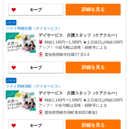
古屋市千種区覚王山通八丁目35番地 イマ－ジュ
池下2D 【在宅介護センター尾張旭】愛知県尾張旭
詳細を見る
キープ
市瀬戸川町一丁目202番地 【在宅介護センター岡
崎】愛知県岡崎市羽根東町二丁目8番地3 第
2LAND PLAZA BILL101・102号室 【在宅介護セン
パート
ター刈谷】愛知県刈谷市東陽町三丁目68番地 東
ツクイ岡崎柱曙（デイサービス）
陽町鬼頭ビル1階北側 【在宅介護センター上名古
デイサービス 介護スタッフ（ケアクルー）
屋】愛知県名古屋市西区上名古屋三丁目25番52
時給1,140円〜1,589円 ★土日祝日は時給100円
カサデナカノ1階
アップ！ ※給与幅は資格・経験等による
愛知県岡崎市柱曙3丁目1-4
詳細を見る
キープ
パート
ツクイ岡崎洞町（デイサービス）
デイサービス 介護スタッフ（ケアクルー）
時給1,140円〜1,589円 ★土日祝日は時給100円
アップ！ ※給与幅は資格・経験等による
愛知県岡崎市洞町東前田2番地1
詳細を見る
キープ