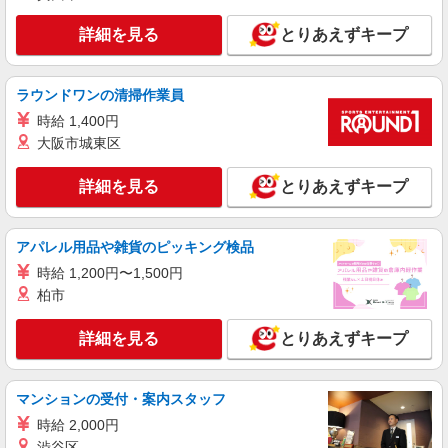
間外勤務手当 〇土日祝勤務手当 〇夜勤手当 〇年
名東町7番1
末年始勤務手当
詳細を見る
とりあえずキープ
詳細を見る
キープ
ラウンドワンの清掃作業員
パート
エイジフリーハウス岡崎六名
時給 1,400円
サービス付き高齢者向け住宅／介護職／日勤の
大阪市城東区
み
時給1,193円〜1,257円 ※経験・能力・資格等
詳細を見る
とりあえずキープ
による 社会福祉士・介護福祉士 時給1,257円 その
他資格 時給1,193円 ※一律処遇改善加算含む 〇時
エイジフリーハウス岡崎六名 愛知県岡崎市六
間外勤務手当 〇土日祝勤務手当 〇夜勤手当 〇深
名東町7番1
アパレル用品や雑貨のピッキング検品
夜勤務手当 〇年末年始勤務手当 〇早朝7:00〜
時給 1,200円〜1,500円
8:00/夜間18:00〜20:00は時給25％UP
詳細を見る
キープ
柏市
パート
詳細を見る
とりあえずキープ
エイジフリーハウス岡崎六名
サービス付き高齢者向け住宅／介護職／早出の
み
マンションの受付・案内スタッフ
時給1,193円〜1,257円 ※経験・能力・資格等
時給 2,000円
による 社会福祉士・介護福祉士 時給1,257円 その
渋谷区