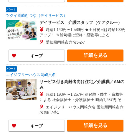
パート
ツクイ岡崎むつな（デイサービス）
デイサービス 介護スタッフ（ケアクルー）
時給1,140円〜1,589円 ★土日祝日は時給100円
アップ！ ※給与幅は資格・経験等による
愛知県岡崎市六名3-2-7
詳細を見る
キープ
パート
エイジフリーハウス岡崎六名
サービス付き高齢者向け住宅／介護職／AMの
み
時給1,193円〜1,257円 ※経験・能力・資格等
による 社会福祉士・介護福祉士 時給1,257円 その
他資格 時給1,193円 ※一律処遇改善加算含む 〇時
エイジフリーハウス岡崎六名 愛知県岡崎市六
間外勤務手当 〇土日祝勤務手当 〇夜勤手当 〇深
名東町7番1
夜勤務手当 〇年末年始勤務手当 〇早朝7:00〜
8:00/夜間18:00〜20:00は時給25％UP
詳細を見る
キープ