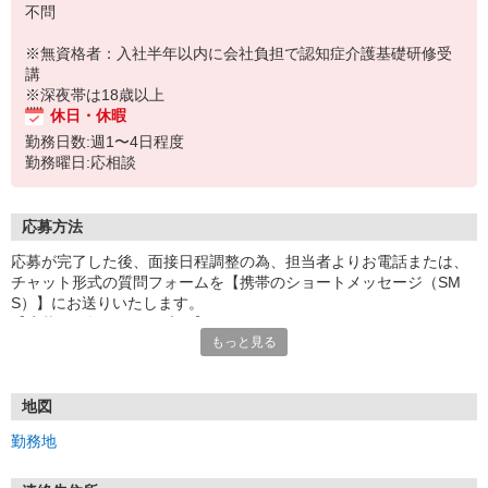
不問
※無資格者：入社半年以内に会社負担で認知症介護基礎研修受
講
※深夜帯は18歳以上
休日・休暇
勤務日数:週1〜4日程度
勤務曜日:応相談
応募方法
応募が完了した後、面接日程調整の為、担当者よりお電話または、
チャット形式の質問フォームを【携帯のショートメッセージ（SM
S）】にお送りいたします。
【応募から採用までの流れ】
もっと見る
1.応募…Webもしくはお電話より応募ください。
2.面接…ご質問や働き方の相談も受け付けます。
※面接時に適性検査＋実技試験を実施
※実技試験はドライバーの職種のみとなります。
地図
3.採用…入社日はご相談に応じます。
勤務地