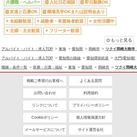
介護職・ヘルパー
入社日応相談
即日勤務OK
友達と応募OK
職場見学OKまたは説明会あり
未経験歓迎
経験者・有資格者歓迎
女性活躍中
主婦・主夫歓迎
フリーター歓迎
もっと見る
アルバイト・バイト・求人TOP
東海
愛知県
岡崎市
ツクイ岡崎大樹寺
アルバイト・バイト・求人TOP
愛知県の路線
愛知環状鉄道
大門(愛知)駅
職種・条件一覧
医療・介護・福祉
東海
愛知県
岡崎市
ツクイ岡崎大
掲載ご希望のお客様へ
よくある質問
お問い合わせ
利用規約
リンクについて
プライバシーポリシー
Cookieポリシー
個人情報保護方針
メールサービスについて
サイト運営会社