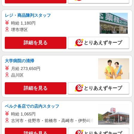
詳細を見る
キープ
レジ・商品陳列スタッフ
正社員
時給 1,180円
エイジフリーハウス岡崎六名
堺市堺区
介護職／サービス付き高齢者向け住宅／正社員
／介護福祉士
詳細を見る
とりあえずキープ
月給25万7330円〜26万3510円 ※経験・能力・
資格等による 介護福祉士 月給 25万7330円 社会福
祉士 月給 26万3510円 ※一律処遇改善加算含む ※
エイジフリーハウス岡崎六名 愛知県岡崎市六
夜勤手当6000円/4回を含む 〇資格手当 〇職種手当
大学病院の清掃
名東町7番1
〇業務手当 〇時間外勤務手当 〇夜勤手当 〇深夜
月給 273,650円
勤務手当 〇休日勤務手当 〇年末年始勤務手当
品川区
詳細を見る
キープ
詳細を見る
とりあえずキープ
パート
エイジフリーハウス岡崎六名
サービス付き高齢者向け住宅／介護職／遅出の
ベルク各店での店内スタッフ
み
時給 1,065円
時給1,193円〜1,257円 ※経験・能力・資格等
古河市・佐野市・前橋市・高崎市・伊勢崎市・太田市・館林市・
による 社会福祉士・介護福祉士 時給1,257円 その
他資格 時給1,193円 ※一律処遇改善加算含む 〇時
エイジフリーハウス岡崎六名 愛知県岡崎市六
間外勤務手当 〇土日祝勤務手当 〇夜勤手当 〇深
詳細を見る
とりあえずキープ
名東町7番1