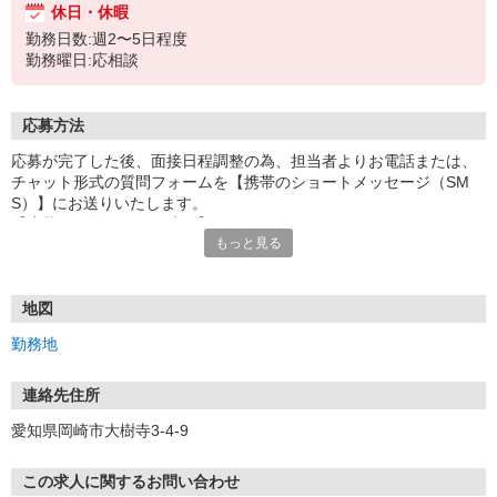
休日・休暇
勤務日数:週2〜5日程度
勤務曜日:応相談
応募方法
応募が完了した後、面接日程調整の為、担当者よりお電話または、
チャット形式の質問フォームを【携帯のショートメッセージ（SM
S）】にお送りいたします。
【応募から採用までの流れ】
もっと見る
1.応募…Webもしくはお電話より応募ください。
2.面接…ご質問や働き方の相談も受け付けます。
※面接時に適性検査＋実技試験を実施
※実技試験はドライバーの職種のみとなります。
地図
3.採用…入社日はご相談に応じます。
勤務地
連絡先住所
愛知県岡崎市大樹寺3-4-9
この求人に関するお問い合わせ