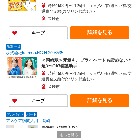
時給1500円〜2125円 ＜日払い有/週払い有/交
通費全支給(ガソリン代含む)＞
岡崎市
詳細を見る
キープ
派遣社員
株式会社kotrio /●NG-H-2093535
＜岡崎駅＞元気も、プライベートも諦めない＊
週3〜OK/看護助手
時給1500円〜2125円 ＜日払い有/週払い有/交
通費全支給(ガソリン代含む)＞
岡崎市
詳細を見る
キープ
アルバイト
パート
アスケア訪問入浴 岡崎
看護師（訪問入浴）
もっと見る
時給1695円〜1745円 ※経験・能力による