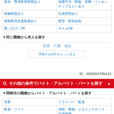
産休・育休取得実績あり
各種手当（家族・役職・インセン
ティブなど）あり
研修制度あり
社員登用あり
資格取得支援制度あり
髪型・髪色自由
髭（ひげ）OK
ネイルOK
同じ職種から求人を探す
医療・介護・福祉
看護師・保健師・看護助手・助産師
関連する条件をもっと見る
同じ特徴から求人を探す
未経験歓迎
ミドル（40代～）活躍中
ID：AE0804786415
副業・WワークOK
交通費支給
その他の条件でバイト・アルバイト・パートを探す
社会保険あり
産休・育休取得実績あり
岡崎市の職種からバイト・アルバイト・パートを探す
社員登用あり
営業
ドライバー・配達
飲食・フード
清掃・警備・ビルメンテナンス・
設備管理