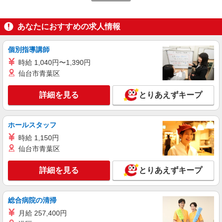
アスケア訪問入浴 岡崎 愛知県岡崎市羽根東
町二丁目8番地3 第２LAND PLAZA BILL101・102
あなたにおすすめの求人情報
号室
詳細を見る
キープ
個別指導講師
正社員
時給 1,040円〜1,390円
アスケア訪問入浴 岡崎
仙台市青葉区
看護師（訪問入浴）
詳細を見る
とりあえずキープ
月給258,000円〜274,000円（地域による） 別
途交通費支給（30000円上限/月） 別途残業手当
（月平均残業時間20時間）残業代全額支給
アスケア訪問入浴 岡崎 愛知県岡崎市羽根東
ホールスタッフ
町二丁目8番地3 第２LAND PLAZA BILL101・102
号室
時給 1,150円
詳細を見る
キープ
仙台市青葉区
詳細を見る
とりあえずキープ
業務委託
SOMPOヘルスサポート株式会社 全支援対応コース
保健師・管理栄養士 特定保健指導
総合病院の清掃
報酬：出来高制 報酬額（消費税抜き）： ・事
月給 257,400円
業所一括面談(対面) 1日：10,000円〜14,716円 ・
個別訪問(対面) 1件：4,286円〜5,239円 ・遠隔面