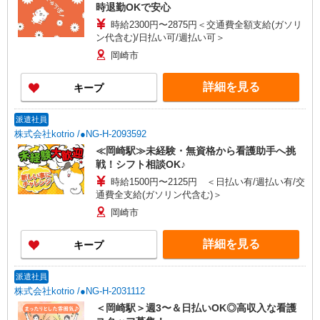
時退勤OKで安心
時給2300円〜2875円＜交通費全額支給(ガソリ
ン代含む)/日払い可/週払い可＞
岡崎市
詳細を見る
キープ
派遣社員
株式会社kotrio /●NG-H-2093592
≪岡崎駅≫未経験・無資格から看護助手へ挑
戦！シフト相談OK♪
時給1500円〜2125円 ＜日払い有/週払い有/交
通費全支給(ガソリン代含む)＞
岡崎市
詳細を見る
キープ
派遣社員
株式会社kotrio /●NG-H-2031112
＜岡崎駅＞週3〜＆日払いOK◎高収入な看護