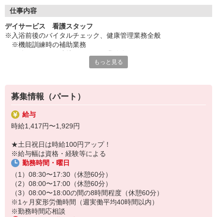
◇長く安心して働ける環境づくり
・ツクイ独自の福祉厚生制度でプライベートも充実
仕事内容
・子育てサポート企業として「くるみん認定」の取得
デイサービス 看護スタッフ
・子育て支援の福利厚生制度あり！子育てと仕事の両立を応援◎
※入浴前後のバイタルチェック、健康管理業務全般
・スタッフ何でも相談窓口やライフキャリア相談など、各相談窓
※機能訓練時の補助業務
口あり
※他スタッフと連携してのケア業務全般
もっと見る
※各種記録業務など
◇頑張った分、スタッフに還元！
・2024年冬季賞与からインセンティブ賞与を導入
★＼サービス・職種の魅力／
・パートは特別手当の支給あり
デイサービスでお客様の生活に寄り添い、ゆっくりと時間をかけな
募集情報（パート）
がら信頼関係を築くことができること、他業種との協力や連携を図
りながら支援していけることも魅力です。お客様から感謝の言葉を
給与
直接いただけることがやりがいにもつながります。日勤の勤務でワ
時給1,417円〜1,929円
ークライフバランスに合わせた働き方ができます。
★土日祝日は時給100円アップ！
※給与幅は資格・経験等による
勤務時間・曜日
（1）08:30〜17:30（休憩60分）
（2）08:00〜17:00（休憩60分）
（3）08:00〜18:00の間の8時間程度（休憩60分）
※1ヶ月変形労働時間（週実働平均40時間以内）
※勤務時間応相談