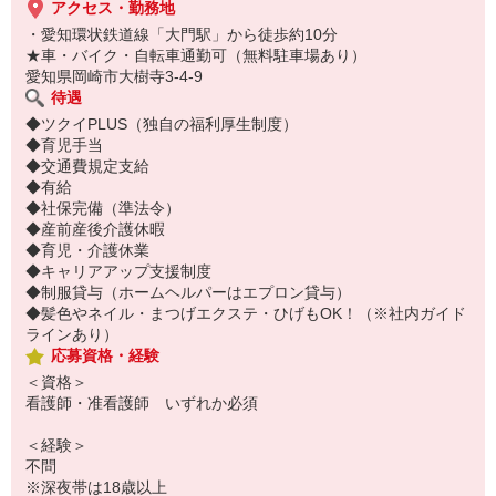
アクセス・勤務地
・愛知環状鉄道線「大門駅」から徒歩約10分
★車・バイク・自転車通勤可（無料駐車場あり）
愛知県岡崎市大樹寺3-4-9
待遇
◆ツクイPLUS（独自の福利厚生制度）
◆育児手当
◆交通費規定支給
◆有給
◆社保完備（準法令）
◆産前産後介護休暇
◆育児・介護休業
◆キャリアアップ支援制度
◆制服貸与（ホームヘルパーはエプロン貸与）
◆髪色やネイル・まつげエクステ・ひげもOK！（※社内ガイド
ラインあり）
応募資格・経験
＜資格＞
看護師・准看護師 いずれか必須
＜経験＞
不問
※深夜帯は18歳以上