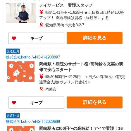
デイサービス 看護スタッフ
時給1,417円〜1,929円 ★土日祝日は時給100円
アップ！ ※給与幅は資格・経験等による
愛知県岡崎市六名3-2-7
詳細を見る
キープ
派遣社員
株式会社kotrio /●NG-H-1908897
岡崎駅＊病院のサポート役♪高時給＆充実の研
修で安心スタート
時給1500円〜2125円 ＜日払い有/週払い有/交
通費全支給(ガソリン代含む)＞
岡崎市
詳細を見る
キープ
派遣社員
株式会社kotrio /●NG-H-2029689
岡崎駅★2300円〜の高時給！デイで看護！16