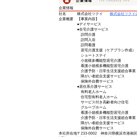
企業情報
社名
株式会社ツクイ
株式会社ツクイ
企業概要
【事業内容】
●デイサービス
●在宅介護サービス
訪問介護
訪問入浴
訪問看護
居宅介護支援（ケアプラン作成）
ショートステイ
小規模多機能型居宅介護
看護小規模多機能型居宅介護
介護予防・日常生活支援総合事業
障がい者総合支援サービス
保険外自費サービス
●居住系介護サービス
有料老人ホーム
住宅型有料老人ホーム
サービス付き高齢者向け住宅
グループホーム
看護小規模多機能型居宅介護
介護予防・日常生活支援総合事業
障がい者総合支援サービス
保険外自費サービス
本社所在地
〒233-0002 神奈川県横浜市港南