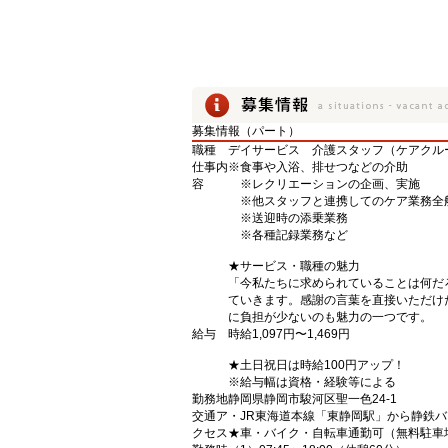
募集情報（パート）
職種
デイサービス 介護スタッフ（ケアクル
仕事内
※食事や入浴、排せつなどの介助
容
※レクリエーションの企画、実施
※他スタッフと連携してのケア業務全
※送迎時の添乗業務
※各種記録業務など
★サービス・職種の魅力
「今私たちに求められていることは何だ
ていきます。感謝の言葉を直接いただけ
に負担が少ないのも魅力の一つです。
給与
時給1,097円〜1,469円
★土日祝日は時給100円アップ！
※給与幅は資格・経験等による
勤務地
静岡県静岡市駿河区聖一色24-1
交通ア
・JR東海道本線「東静岡駅」から静鉄
クセス
★車・バイク・自転車通勤可（無料駐車