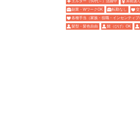
エルダー（50代～）活躍中
昇給あ
副業・WワークOK
転勤なし
交
各種手当（家族・役職・インセンティブ
髪型・髪色自由
髭（ひげ）OK