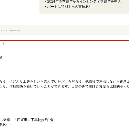
・2024年冬季賞与からインセンティブ賞与を導入
・パートは特別手当の支給あり
ー）
般
ろう」「どんな工夫をしたら喜んでいただけるだろう」他職種で連携しながら創意
たり、信頼関係を築いていくことができます。日勤のみで働け介護度も比較的高く
バス乗車、「西峯田」下車徒歩約1分
場あり）