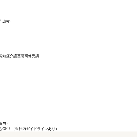
間以内）
認知症介護基礎研修受講
貸与）
もOK！（※社内ガイドラインあり）