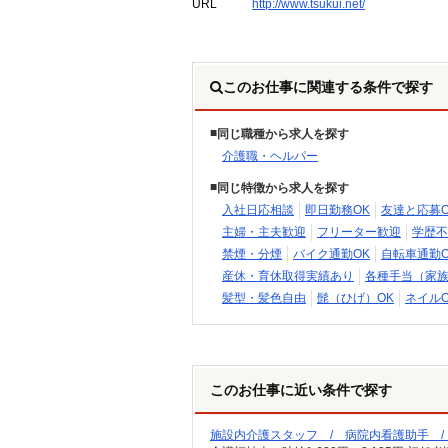
URL
http://www.tsukui.net/
このお仕事に関連する条件で探す
同じ職種から求人を探す
介護職・ヘルパー
同じ特徴から求人を探す
入社日応相談
即日勤務OK
友達と応募O
主婦・主夫歓迎
フリーター歓迎
学歴不
禁煙・分煙
バイク通勤OK
自転車通勤O
産休・育休取得実績あり
各種手当（家
髪型・髪色自由
髭（ひげ）OK
ネイルO
このお仕事に近い条件で探す
施設内介護スタッフ / 病院内看護助手 