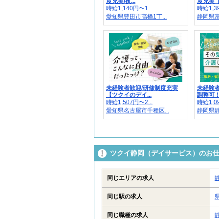
度充実/夜...
度充実【ツ
時給1,140円〜1...
時給1,39
愛知県豊田市高橋1丁...
静岡県富
未経験者歓迎/研修制度充実
未経験者
【ツクイのデイ...
調整可！【
時給1,507円〜2...
時給1,09
愛知県名古屋市千種区...
静岡県静
ツクイ静岡（デイサービス）のお
同じエリアの求人
同じ駅の求人
同じ職種の求人