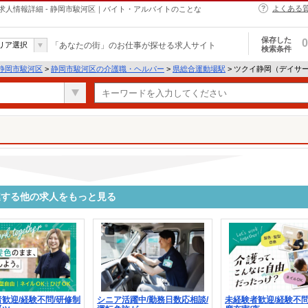
よくある
人情報詳細 - 静岡市駿河区｜バイト・アルバイトのことな
保存した
0
リア選択
「あなたの街」のお仕事が探せる求人サイト
検索条件
静岡市駿河区
>
静岡市駿河区の介護職・ヘルパー
>
県総合運動場駅
> ツクイ静岡（デイサ
連する他の求人をもっと見る
歓迎/経験不問/研修制
シニア活躍中/勤務日数応相談/
未経験者歓迎/経験不問