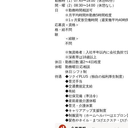
勤務時
（1）07:45〜18:00（休憩60分）
間・曜
（2）08:30〜14:00（休憩なし）
日
※勤務時間相談可
※月平均時間外勤務5時間程度
※1ヶ月変形労働時間（週実働平均40時
応募資
＜資格＞
格・経
不問
験
＜経験＞
不問
※無資格者：入社半年以内に会社負担で
※深夜帯は18歳以上
休日・
勤務日数:週2〜4日程度
休暇
勤務曜日:応相談
休日:シフト制
待遇
◆ツクイPLUS（独自の福利厚生制度）
◆育児手当
◆交通費規定支給
◆有給
◆社保完備（準法令）
◆産前産後介護休暇
◆育児・介護休業
◆キャリアアップ支援制度
◆制服貸与（ホームヘルパーはエプロン
◆髪色やネイル・まつげエクステ・ひげ