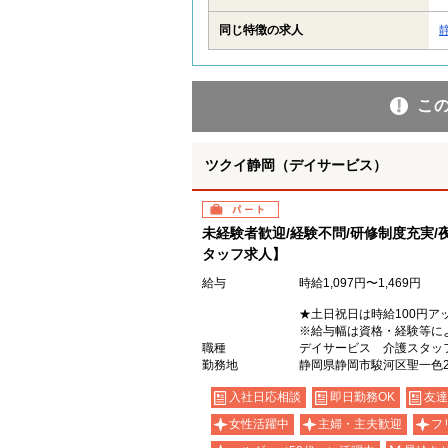
同じ特徴の求人
こ
ツクイ静岡（デイサービス）
パート
未経験者歓迎/経験不問/研修制度充実/
タッフ求人】
給与
時給1,097円〜1,469円
★土日祝日は時給100円ア
※給与幅は資格・経験等に
職種
デイサービス 介護スタッ
勤務地
静岡県静岡市駿河区聖一色24
入社日応相談
即日勤務OK
友達
女性活躍中
主婦・主夫歓迎
フ