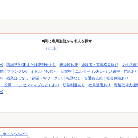
同じ雇用形態から求人を探す
パート
K
職場見学OKまたは説明会あり
未経験歓迎
経験者・有資格者歓迎
女性活躍
問
ブランクOK
ミドル（40代～）活躍中
エルダー（50代～）活躍中
昇給あ
K
残業ほぼなし
副業・WワークOK
転勤なし
交通費支給
社会保険あり
族・役職・インセンティブなど）あり
研修制度あり
社員登用あり
資格取得支援
K
/ ホームヘルパー