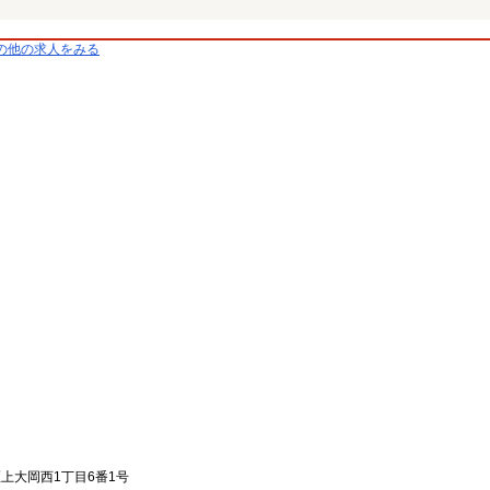
の他の求人をみる
区上大岡西1丁目6番1号