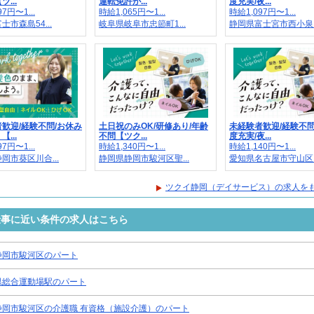
...
運転免許が...
度充実/夜...
7円〜1...
時給1,065円〜1...
時給1,097円〜1...
士市森島54...
岐阜県岐阜市忠節町1...
静岡県富士宮市西小泉..
歓迎/経験不問/お休み
土日祝のみOK/研修あり/年齢
未経験者歓迎/経験不問
...
不問【ツク...
度充実/夜...
7円〜1...
時給1,340円〜1...
時給1,140円〜1...
岡市葵区川合...
静岡県静岡市駿河区聖...
愛知県名古屋市守山区..
ツクイ静岡（デイサービス）の求人を
仕事に近い条件の求人はこちら
静岡市駿河区のパート
県総合運動場駅のパート
静岡市駿河区の介護職 有資格（施設介護）のパート