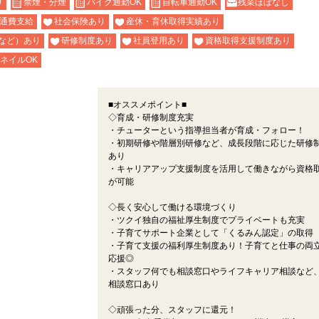
り
禁煙・分煙
バイク通勤OK
自転車通勤OK
残業ほぼなし
通費支給
社会保険あり
産休・育休取得実績あり
など）あり
研修制度あり
社員登用あり
資格取得支援制度あり
ネイルOK
■オススメポイント■
◇育成・研修制度充実
・チューターという指導担当者が育成・フォロー！
・初期研修や階層別研修など、成長段階に応じた研修
あり
・キャリアアップ支援制度を活用して働きながら資格
が可能
◇長く安心して働ける環境づくり
・ツクイ独自の福祉厚生制度でプライベートも充実
・子育てサポート企業として「くるみん認定」の取得
・子育て支援の福利厚生制度あり！子育てと仕事の両
応援◎
・スタッフ何でも相談窓口やライフキャリア相談など
相談窓口あり
◇頑張った分、スタッフに還元！