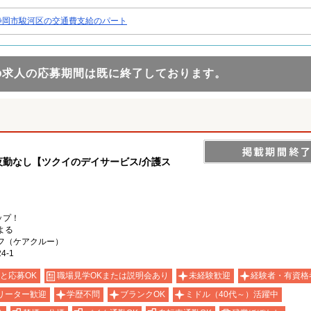
静岡市駿河区の交通費支給のパート
の求人の応募期間は既に終了しております。
夜勤なし【ツクイのデイサービス/介護ス
ップ！
よる
フ（ケアクルー）
-1
と応募OK
職場見学OKまたは説明会あり
未経験歓迎
経験者・有資格
リーター歓迎
学歴不問
ブランクOK
ミドル（40代～）活躍中