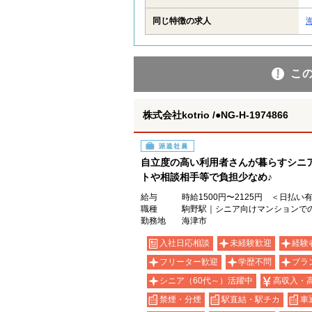
同じ特徴の求人
こ
株式会社kotrio /●NG-H-1974866
派遣社員
自立度の高い利用者さんが暮らすシニ
トや相談相手等で負担少なめ♪
給与
時給1500円〜2125円 ＜日払い
職種
駒野駅｜シニア向けマンションで
勤務地
海津市
入社日応相談
未経験歓迎
経験
フリーター歓迎
学歴不問
ブラ
シニア（60代～）活躍中
高収入・
禁煙・分煙
駅直結・駅チカ
車