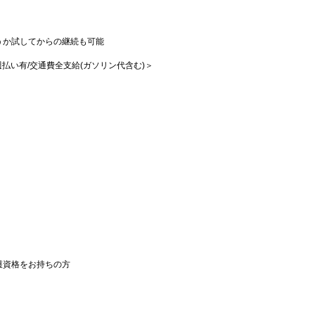
うか試してからの継続も可能
♪
/週払い有/交通費全支給(ガソリン代含む)＞
護資格をお持ちの方