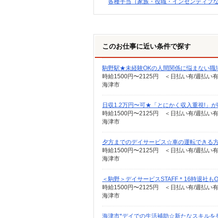
各種手当（家族・役職・インセンティブ
このお仕事に近い条件で探す
駒野駅★未経験OKの人間関係に悩まない職
時給1500円〜2125円 ＜日払い有/週払い
海津市
日収1.2万円〜可★「とにかく収入重視!」
時給1500円〜2125円 ＜日払い有/週払い
海津市
夕方までのデイサービス☆車の運転できる
時給1500円〜2125円 ＜日払い有/週払い
海津市
＜駒野＞デイサービスSTAFF＊16時退社も
時給1500円〜2125円 ＜日払い有/週払い
海津市
海津市*デイでの生活補助☆新たなスキルを