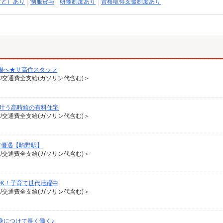
など）あり
制服貸与
研修制度あり
資格取得支援制度あり
場へ★サ高住スタッフ
有/交通費全支給(ガソリン代含む)＞
が叶う高時給の有料住宅
有/交通費全支給(ガソリン代含む)＞
方優遇【駒野駅】
有/交通費全支給(ガソリン代含む)＞
OK！子育て世代活躍中
有/交通費全支給(ガソリン代含む)＞
身につけて長く働く♪