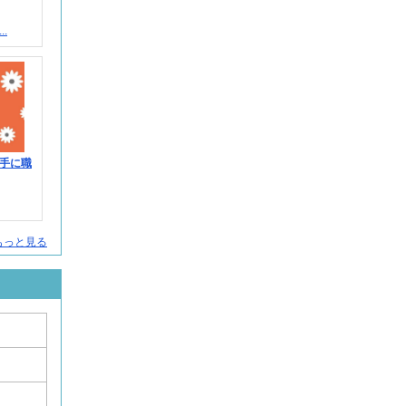
.
！手に職
人をもっと見る