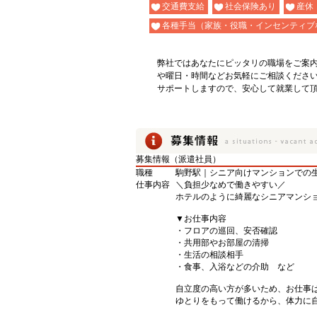
交通費支給
社会保険あり
産休
各種手当（家族・役職・インセンティブ
弊社ではあなたにピッタリの職場をご案
や曜日・時間などお気軽にご相談くださ
サポートしますので、安心して就業して
募集情報（派遣社員）
職種
駒野駅｜シニア向けマンションでの
仕事内容
＼負担少なめで働きやすい／
ホテルのように綺麗なシニアマンシ
▼お仕事内容
・フロアの巡回、安否確認
・共用部やお部屋の清掃
・生活の相談相手
・食事、入浴などの介助 など
自立度の高い方が多いため、お仕事
ゆとりをもって働けるから、体力に