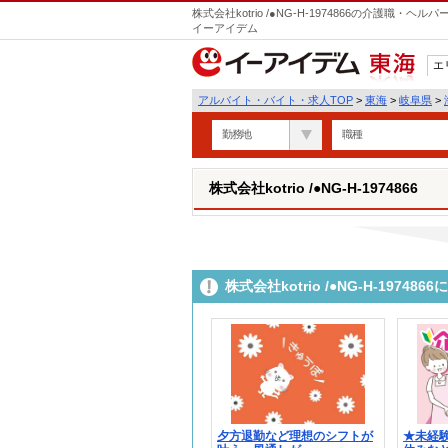
株式会社kotrio /●NG-H-1974866の介護職
イーアイデム
エ
東海
アルバイト・バイト・求人TOP
>
東海
>
岐阜県
>
勤務地
職種
株式会社kotrio /●NG-H-1974866
株式会社kotrio /●NG-H-197
夕方退勤など理想のシフトが
★未経