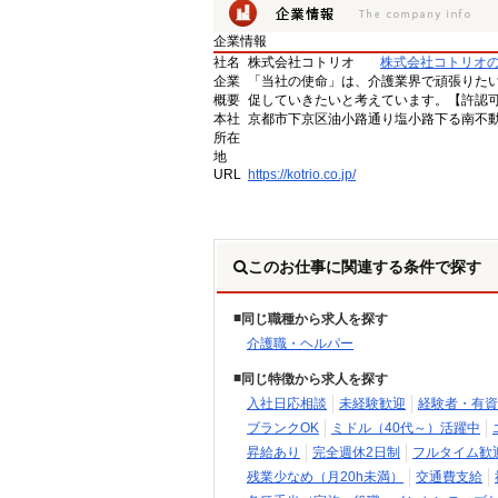
企業情報
社名
株式会社コトリオ
株式会社コトリオ
企業
「当社の使命」は、介護業界で頑張りた
概要
促していきたいと考えています。【許認可番号】
本社
京都市下京区油小路通り塩小路下る南不動
所在
地
URL
https://kotrio.co.jp/
このお仕事に関連する条件で探す
同じ職種から求人を探す
介護職・ヘルパー
同じ特徴から求人を探す
入社日応相談
未経験歓迎
経験者・有資
ブランクOK
ミドル（40代～）活躍中
昇給あり
完全週休2日制
フルタイム歓
残業少なめ（月20h未満）
交通費支給