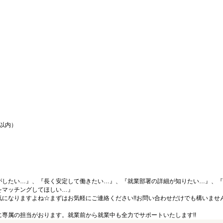
間以内）
がしたい…』、『長く安定して働きたい…』、『就業部署の詳細が知りたい…』、『
をマッチングしてほしい…』
になりますよね☆まずはお気軽にご連絡ください!!お問い合わせだけでも構いません
専属の担当がおります。就業前から就業中も全力でサポートいたします!!