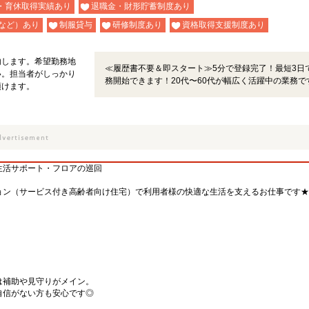
・育休取得実績あり
退職金・財形貯蓄制度あり
など）あり
制服貸与
研修制度あり
資格取得支援制度あり
内します。希望勤務地
≪履歴書不要＆即スタート≫5分で登録完了！最短3日
い。担当者がしっかり
務開始できます！20代〜60代が幅広く活躍中の業務で
頂けます。
生活サポート・フロアの巡回
ョン（サービス付き高齢者向け住宅）で利用者様の快適な生活を支えるお仕事です★
は補助や見守りがメイン。
自信がない方も安心です◎