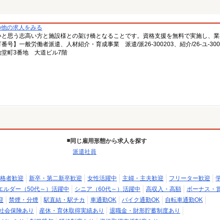
の他の求人をみる
いと思う志高い方と施設様との架け橋となることです。資格支援を無料で実施し、業
一般労働者派遣、人材紹介・育成事業 派遣/派26-300203、紹介/26-ユ-300
堂町3番地 大道ビル7階
同じ雇用形態から求人を探す
派遣社員
格者歓迎
新卒・第二新卒歓迎
女性活躍中
主婦・主夫歓迎
フリーター歓迎
エルダー（50代～）活躍中
シニア（60代～）活躍中
高収入・高額
ボーナス・
迎
禁煙・分煙
駅直結・駅チカ
車通勤OK
バイク通勤OK
自転車通勤OK
社会保険あり
産休・育休取得実績あり
退職金・財形貯蓄制度あり