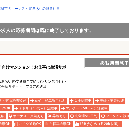
海津市のボーナス・賞与ありの派遣社員
の求人の応募期間は既に終了しております。
ア向けマンション！お仕事は生活サポー
有/週払い有/交通費全支給(ガソリン代含む)＞
の生活サポート・フロアの巡回
者・有資格者歓迎
新卒・第二新卒歓迎
女性活躍中
主婦・主夫歓迎
ンクOK
ミドル（40代～）活躍中
エルダー（50代～）活躍中
高額
ボーナス・賞与あり
昇給あり
完全週休2日制
フルタイム歓
通勤OK
バイク通勤OK
自転車通勤OK
残業少なめ（月20h未満）