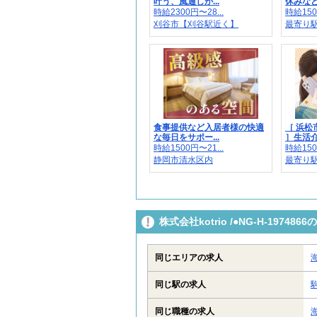
叶う、風通しが...
休みなど
時給2300円〜28...
時給150
刈谷市【刈谷駅近く】
最寄り
食事提供など入居者様の快適
［ 浜
な毎日をサポー...
］生活介助
時給1500円〜21...
時給150
静岡市清水区内
最寄り
株式会社kotrio /●NG-H-197
同じエリアの求人
同じ駅の求人
同じ職種の求人