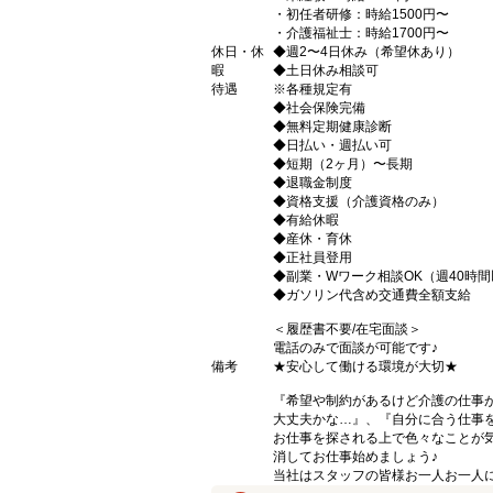
・初任者研修：時給1500円〜
・介護福祉士：時給1700円〜
休日・休
◆週2〜4日休み（希望休あり）
暇
◆土日休み相談可
待遇
※各種規定有
◆社会保険完備
◆無料定期健康診断
◆日払い・週払い可
◆短期（2ヶ月）〜長期
◆退職金制度
◆資格支援（介護資格のみ）
◆有給休暇
◆産休・育休
◆正社員登用
◆副業・Wワーク相談OK（週40時
◆ガソリン代含め交通費全額支給
＜履歴書不要/在宅面談＞
電話のみで面談が可能です♪
備考
★安心して働ける環境が大切★
『希望や制約があるけど介護の仕事
大丈夫かな…』、『自分に合う仕事
お仕事を探される上で色々なことが気
消してお仕事始めましょう♪
当社はスタッフの皆様お一人お一人に