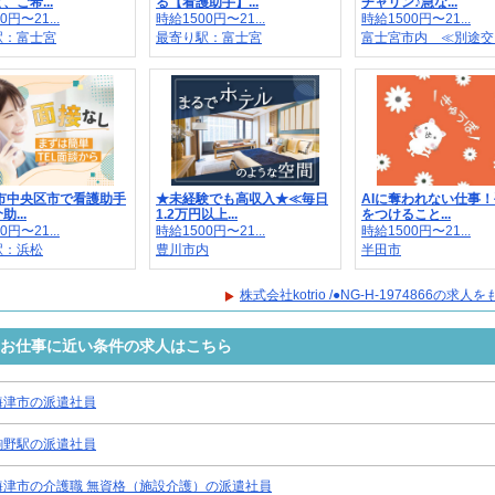
、ご希...
る【看護助手】...
チャリン♪急な...
0円〜21...
時給1500円〜21...
時給1500円〜21...
駅：富士宮
最寄り駅：富士宮
富士宮市内 ≪別途交..
松市中央区市で看護助手
★未経験でも高収入★≪毎日
AIに奪われない仕事
...
1.2万円以上...
をつけること...
0円〜21...
時給1500円〜21...
時給1500円〜21...
駅：浜松
豊川市内
半田市
株式会社kotrio /●NG-H-1974866の求
4866のお仕事に近い条件の求人はこちら
海津市の派遣社員
駒野駅の派遣社員
海津市の介護職 無資格（施設介護）の派遣社員