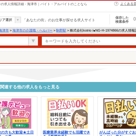
よくある
・ヘルパーの求人情報詳細 - 海津市｜バイト・アルバイトのことなら
保存した
0
リア選択
「あなたの街」のお仕事が探せる求人サイト
検索条件
海津市
>
海津市の介護職・ヘルパー
>
駒野駅
> 株式会社kotrio /●NG-H-1974866の求人情
4866に関連する他の求人をもっと見る
験の方も大歓迎★土日
医療業界未経験でも活躍でき
がんばった分がすぐお