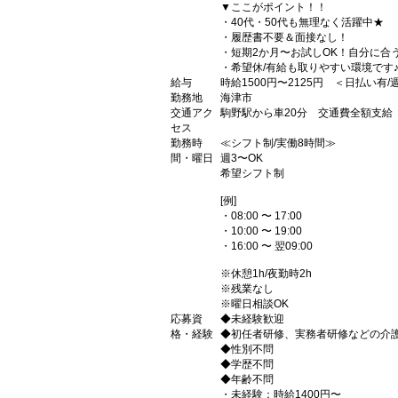
▼ここがポイント！！
・40代・50代も無理なく活躍中★
・履歴書不要＆面接なし！
・短期2か月〜お試しOK！自分に合
・希望休/有給も取りやすい環境です
給与
時給1500円〜2125円 ＜日払い有
勤務地
海津市
交通アク
駒野駅から車20分 交通費全額支給
セス
勤務時
≪シフト制/実働8時間≫
間・曜日
週3〜OK
希望シフト制
[例]
・08:00 〜 17:00
・10:00 〜 19:00
・16:00 〜 翌09:00
※休憩1h/夜勤時2h
※残業なし
※曜日相談OK
応募資
◆未経験歓迎
格・経験
◆初任者研修、実務者研修などの介
◆性別不問
◆学歴不問
◆年齢不問
・未経験：時給1400円〜