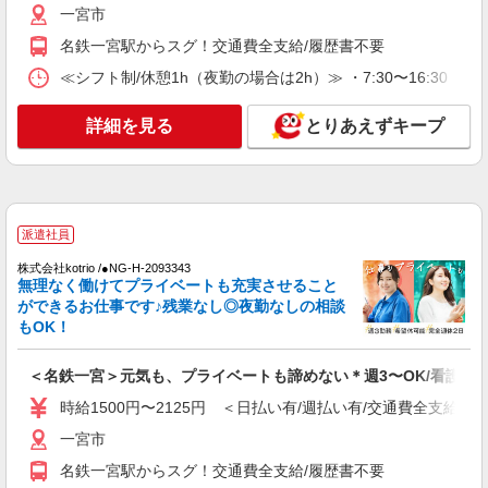
一宮市
業所一括面談(対面) 1日：10,000円〜14,716円 ・
個別訪問(対面) 1件：4,286円〜5,239円 ・遠隔面
【活動エリア】愛知県一宮市及びその周辺
名鉄一宮駅からスグ！交通費全支給/履歴書不要
談 1件：1,500〜1,691円 ・電話支援 1件：
1,000円〜1,429円 ・ICTメール支援 1件：500円
≪シフト制/休憩1h（夜勤の場合は2h）≫ ・7:30〜16:30 ・
詳細を見る
キープ
※上記金額に消費税を加えた金額をお支払いいた
します ※交通費・電話代は弊社負担。その他、支
詳細を見る
とりあえずキープ
援内容により細則あり。
正社員
パナソニック エイジフリーケアセンター一宮
訪問入浴の看護師／日勤のみ／正社員
月給23万5,000円〜25万円 ※経験・能力・資格
等による 保健師 月給 25万円以上 正看護師 月給
派遣社員
24万5,000円以上 准看護師 月給 23万5,000円以上
パナソニック エイジフリーケアセンター一宮
株式会社kotrio /●NG-H-2093343
〇資格手当 〇職種手当 〇業務手当 〇時間外勤務
愛知県一宮市平和1-9-1 サンローズ平和2F
無理なく働けてプライベートも充実させること
手当 〇休日勤務手当 〇無事故無違反表彰金 〇サ
ができるお仕事です♪残業なし◎夜勤なしの相談
ービス提供8件目以降手当 〇年末年始勤務手当
もOK！
詳細を見る
キープ
＜名鉄一宮＞元気も、プライベートも諦めない＊週3〜OK/看護助
派遣社員
紹介予定派遣
株式会社トラストグロース 中部支社
時給1500円〜2125円 ＜日払い有/週払い有/交通費全支給(ガ
住宅型有料老人ホーム内での看護護業務全般
一宮市
給与詳細 ※経験・資格考慮します！ 派遣時
名鉄一宮駅からスグ！交通費全支給/履歴書不要
給：2100円〜2200円