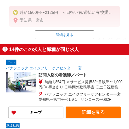
時給1500円〜2125円 ＜日払い有/週払い有/交通費
全支給(ガソリン代含む)＞
愛知県一宮市
詳細を見る
ID：AE0527659360
14
件のこの求人と職種が同じ求人
掲載期間終了
パート
パナソニック エイジフリーケアセンター一宮
訪問入浴の看護師／パート
時給1,854円 ※サービス提供8件目以降〜1,000
円/件 手当あり 〇時間外勤務手当 〇土日祝勤務手
当 〇無事故無違反表彰金 〇年末年始勤務手当
パナソニック エイジフリーケアセンター一宮
愛知県一宮市平和1-9-1 サンローズ平和2F
詳細を見る
キープ
派遣社員