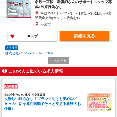
名鉄一宮駅｜看護師さんのサポートスタッフ募
集♪医療行為なし
時給1500円〜2125円 ＜日払い有/週払い有/交
通費全支給(ガソリン代含む)＞
一宮市
詳細を見る
キープ
派遣社員
株式会社kotrio /●NG-H-1832051
福祉看護は人生のサポーター。シニア住宅の看
もっと見る
護STAFF。日払いOK
時給2300円〜2875円＜交通費全額支給/日払
この求人に似ている求人情報
い・週払いOK/履歴書不要＞
愛知県一宮市
派遣社員
詳細を見る
キープ
株式会社kotrio /●NG-H-2031138
＼難しい対応なし！ブランク明けも安心◎／
日々の生活を専門知識でそっと支える看護のお
正社員
仕事♪
アスケア訪問入浴 一宮
看護師（訪問入浴）