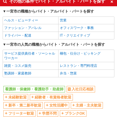
その他の条件でバイト・アルバイト・パートを探す
ボーナス・賞与あり
車通勤OK
一宮市の職種からバイト・アルバイト・パートを探す
交通費支給
社会保険あり
ヘルス・ビューティー
営業
産休・育休取得実績あり
ファッション・アパレル
オフィスワーク・事務
ドライバー・配達
IT・クリエイティブ
一宮市の人気の職種からバイト・アルバイト・パートを探す
サービス提供責任者・ソーシャル
梱包・仕分け・ピッキング
ワーカー
雑貨・コスメ販売
レストラン・専門料理店
塾講師・家庭教師
弁当・惣菜
看護師・保健師・看護助手・助産師
入社日応相談
未経験歓迎
経験者・有資格者歓迎
新卒・第二新卒歓迎
女性活躍中
主婦・主夫歓迎
フリーター歓迎
学歴不問
ブランクOK