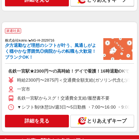
派遣社員
株式会社kotrio /●NG-H-2029716
夕方退勤など理想のシフトが叶う、風通しがよ
く穏やかな雰囲気◎病院からの転職も大歓迎！
ブランクOK！
名鉄一宮駅★2300円〜の高時給！デイで看護！16時退勤OKで安心
時給2300円〜2875円＜交通費全額支給(ガソリン代含む)/日払
一宮市
名鉄一宮駅からスグ！交通費全支給/履歴書不要
▼シフト制/休憩1h/週3日〜5日勤務 ・7:00〜16:00 ・9:00
詳細を見る
とりあえずキープ