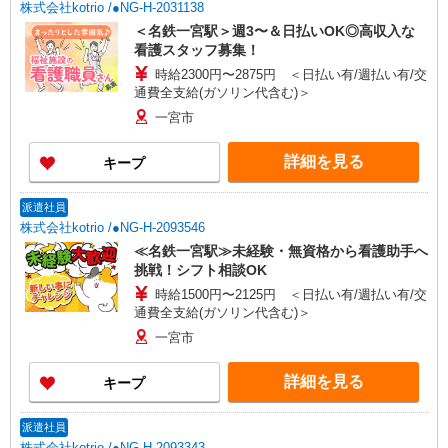
株式会社kotrio /●NG-H-2031138
＜名鉄一宮駅＞週3〜＆日払いOK◎高収入な
看護スタッフ募集！
時給2300円〜2875円 ＜日払い有/週払い有/交
通費全支給(ガソリン代含む)＞
一宮市
詳細を見る
キープ
派遣社員
株式会社kotrio /●NG-H-2093546
≪名鉄一宮駅≫未経験・無資格から看護助手へ
挑戦！シフト相談OK
時給1500円〜2125円 ＜日払い有/週払い有/交
通費全支給(ガソリン代含む)＞
一宮市
詳細を見る
キープ
派遣社員
株式会社kotrio /●NG-H-2093343