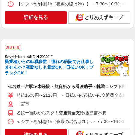
愛知県一宮市奥町
【シフト制/休憩1h（夜勤の際は2h）】 ・7:30〜16:30 ・9:0
詳細を見る
キープ
詳細を見る
とりあえずキープ
派遣社員
株式会社kotrio /●NG-H-2029917
異業種からの転職多数！憧れの病院でお仕事し
ませんか？夜勤なしも相談OK！日払いOK！ブ
ランクOK！
≪名鉄一宮駅≫未経験・無資格から看護助手へ挑戦！シフト相談O
時給1500円〜2125円 ＜日払い有/週払い有/交通費全支給(ガ
一宮市
名鉄一宮駅からスグ！交通費全支給/履歴書不要
≪シフト制/休憩1h（夜勤の場合は2h）≫ ・7:30〜16:30 ・
詳細を見る
とりあえずキープ