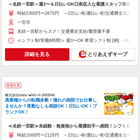
＜名鉄一宮駅＞週3〜＆日払いOK◎高収入な看護スタッフ募集！
月給258,000円〜274,000円（地域による） 別
時給2300円〜2875円 ＜日払い有/週払い有/交通費全支給(ガ
途交通費支給（30000円上限/月） 別途残業手当
（月平均残業時間20時間）残業代全額支給
アスケア訪問入浴 一宮 愛知県一宮市新生二
一宮市
丁目17番7号
名鉄一宮駅からスグ！交通費全支給/履歴書不要
詳細を見る
≪シフト制/実働8時間≫ 週3〜OK 希望シフト制 [例] ・08:00 〜 17
キープ
詳細を見る
とりあえずキープ
アルバイト
パート
アスケア訪問入浴 一宮
看護師（訪問入浴）
時給1695円〜1745円 ※経験・能力による
アスケア訪問入浴 一宮 愛知県一宮市新生二
派遣社員
丁目17番7号
株式会社kotrio /●NG-H-2093546
異業種からの転職多数！憧れの病院でお仕事し
詳細を見る
キープ
ませんか？夜勤なしも相談OK！日払いOK！ブ
ランクOK！
業務委託
SOMPOヘルスサポート株式会社 全支援対応コース
≪名鉄一宮駅≫未経験・無資格から看護助手へ挑戦！シフト相談O
保健師・管理栄養士 特定保健指導
時給1500円〜2125円 ＜日払い有/週払い有/交通費全支給(ガ
報酬：出来高制 報酬額（消費税抜き）： ・事