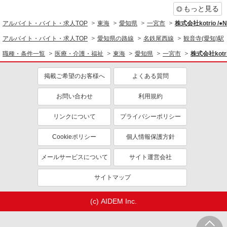
もっと見る
アルバイト・バイト・求人TOP
東海
愛知県
一宮市
株式会社kotrio /
アルバイト・バイト・求人TOP
愛知県の路線
名鉄尾西線
観音寺(愛知)駅
職種・条件一覧
医療・介護・福祉
東海
愛知県
一宮市
株式会社kotr
掲載ご希望のお客様へ
よくある質問
お問い合わせ
利用規約
リンクについて
プライバシーポリシー
Cookieポリシー
個人情報保護方針
メールサービスについて
サイト運営会社
サイトマップ
(c) AIDEM Inc.