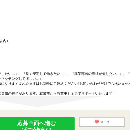
間以内）
がしたい…』、『長く安定して働きたい…』、『就業部署の詳細が知りたい…』、『
をマッチングしてほしい…』
になりますよね☆まずはお気軽にご連絡ください!!お問い合わせだけでも構いません
専属の担当がおります。就業前から就業中も全力でサポートいたします!!
応募画面へ進む
キープ
1分で応募完了!!