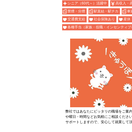
シニア（60代～）活躍中
高収入・
禁煙・分煙
駅直結・駅チカ
車
交通費支給
社会保険あり
産休
各種手当（家族・役職・インセンティブ
弊社ではあなたにピッタリの職場をご案
や曜日・時間などお気軽にご相談くださ
サポートしますので、安心して就業して