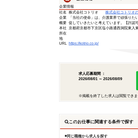
企業情報
社名
株式会社コトリオ
株式会社コトリオ
企業
「当社の使命」は、介護業界で頑張りた
概要
促していきたいと考えています。【許認可番号】
本社
京都府京都市下京区塩小路通西洞院東入東塩
所在
地
URL
https://kotrio.co.jp/
求人応募期間 ：
2026/08/01 ～ 2026/08/09
※掲載を終了した求人は閲覧できま
このお仕事に関連する条件で探す
同じ職種から求人を探す