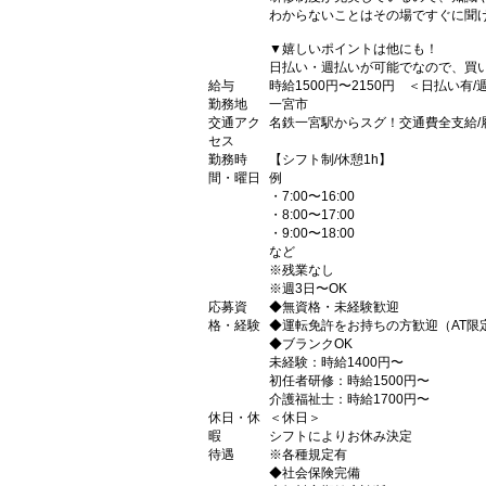
わからないことはその場ですぐに聞け
▼嬉しいポイントは他にも！
日払い・週払いが可能でなので、買
給与
時給1500円〜2150円 ＜日払い有
勤務地
一宮市
交通アク
名鉄一宮駅からスグ！交通費全支給/
セス
勤務時
【シフト制/休憩1h】
間・曜日
例
・7:00〜16:00
・8:00〜17:00
・9:00〜18:00
など
※残業なし
※週3日〜OK
応募資
◆無資格・未経験歓迎
格・経験
◆運転免許をお持ちの方歓迎（AT限
◆ブランクOK
未経験：時給1400円〜
初任者研修：時給1500円〜
介護福祉士：時給1700円〜
休日・休
＜休日＞
暇
シフトによりお休み決定
待遇
※各種規定有
◆社会保険完備