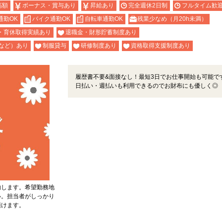
高額
ボーナス・賞与あり
昇給あり
完全週休2日制
フルタイム歓
通勤OK
バイク通勤OK
自転車通勤OK
残業少なめ（月20h未満）
・育休取得実績あり
退職金・財形貯蓄制度あり
など）あり
制服貸与
研修制度あり
資格取得支援制度あり
履歴書不要&面接なし！最短3日でお仕事開始も可能で
日払い・週払いも利用できるのでお財布にも優しく◎
内します。希望勤務地
い。担当者がしっかり
頂けます。