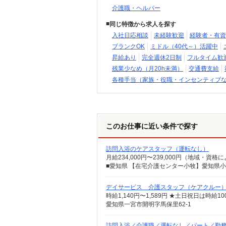
介護職・ヘルパー
同じ特徴から求人を探す
入社日応相談
未経験歓迎
経験者・有資
ブランクOK
ミドル（40代～）活躍中
昇給あり
完全週休2日制
フルタイム歓
残業少なめ（月20h未満）
交通費支給
各種手当（家族・役職・インセンティブ
このお仕事に近い条件で探す
訪問入浴のケアスタッフ（運転なし）
デイサービス 介護スタッフ（ケアクルー
時給1,140円〜1,589円 ★土日祝日は時
愛知県一宮市開明字馬保里62-1
訪問入浴／介護職／運転なし／パート／勤