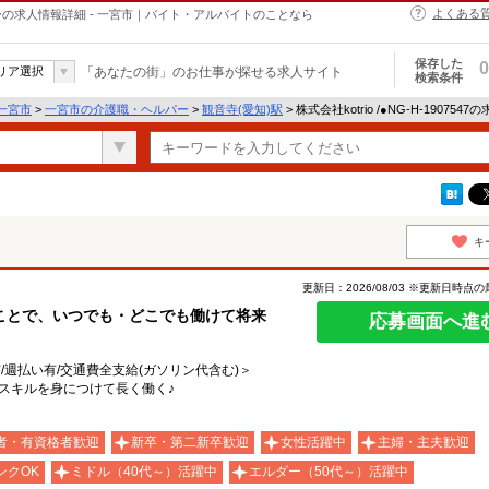
よくある
・ヘルパーの求人情報詳細 - 一宮市｜バイト・アルバイトのことなら
保存した
0
リア選択
「あなたの街」のお仕事が探せる求人サイト
検索条件
一宮市
>
一宮市の介護職・ヘルパー
>
観音寺(愛知)駅
> 株式会社kotrio /●NG-H-19075
キ
更新日：2026/08/03 ※更新日時点
ことで、いつでも・どこでも働けて将来
応募画面へ進
有/週払い有/交通費全支給(ガソリン代含む)＞
スキルを身につけて長く働く♪
者・有資格者歓迎
新卒・第二新卒歓迎
女性活躍中
主婦・主夫歓迎
ンクOK
ミドル（40代～）活躍中
エルダー（50代～）活躍中