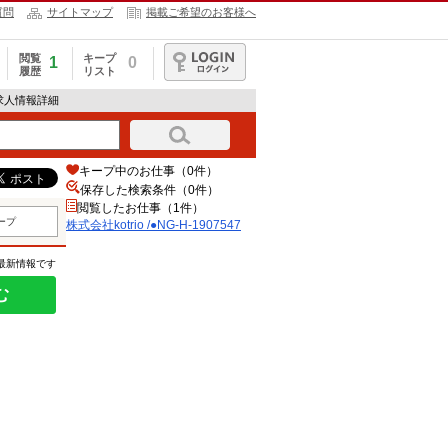
質問
サイトマップ
掲載ご希望のお客様へ
閲覧
キープ
1
0
履歴
リスト
ログイン
47の求人情報詳細
キープ中のお仕事（0件）
保存した検索条件（
0
件）
閲覧したお仕事（1件）
ープ
株式会社kotrio /●NG-H-1907547
の最新情報です
む