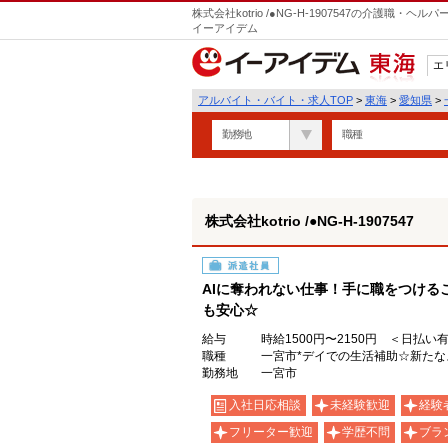
株式会社kotrio /●NG-H-1907547の介護職
イーアイデム
エ
東海
アルバイト・バイト・求人TOP
>
東海
>
愛知県
>
勤務地
職種
株式会社kotrio /●NG-H-1907547
派遣社員
AIに奪われない仕事！手に職をつける
も安心☆
給与
時給1500円〜2150円 ＜日払い
職種
一宮市*デイでの生活補助☆新たな
勤務地
一宮市
入社日応相談
未経験歓迎
経験
フリーター歓迎
学歴不問
ブラ