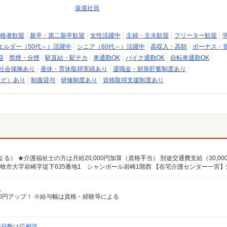
派遣社員
格者歓迎
新卒・第二新卒歓迎
女性活躍中
主婦・主夫歓迎
フリーター歓迎
エルダー（50代～）活躍中
シニア（60代～）活躍中
高収入・高額
ボーナス・
迎
禁煙・分煙
駅直結・駅チカ
車通勤OK
バイク通勤OK
自転車通勤OK
社会保険あり
産休・育休取得実績あり
退職金・財形貯蓄制度あり
など）あり
制服貸与
研修制度あり
資格取得支援制度あり
）
給100円アップ！ ※給与幅は資格・経験等による
務日数は応相談