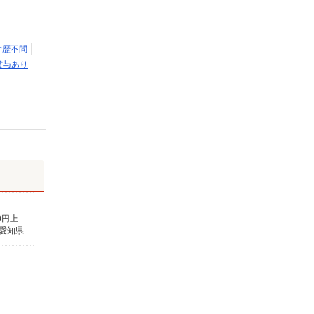
学歴不問
賞与あり
月給234,000円〜239,000円（地域・資格による） ★介護福祉士の方は月給20,000円加算（資格手当） 別途交通費支給（30,000円上限／月） 別途残業手当（月平均残業時間15時間）残業代全額支給
■愛知県 【在宅介護センター小牧】愛知県小牧市大字岩崎字堤下635番地1 シャンポール岩崎1階西 【在宅介護センター一宮】愛知県一宮市新生二丁目17番7 ■岐阜県 【在宅介護センター岐阜北】岐阜県岐阜市白菊町四丁目47番地1 白菊町4丁目矢島店舗事務所 【在宅介護センター中津川】岐阜県中津川市中津川1296番地1 【在宅介護センター郡上】岐阜県郡上市大和町徳永668番地2 ■三重県 【在宅介護センター松阪】三重県松阪市中央町39番地10