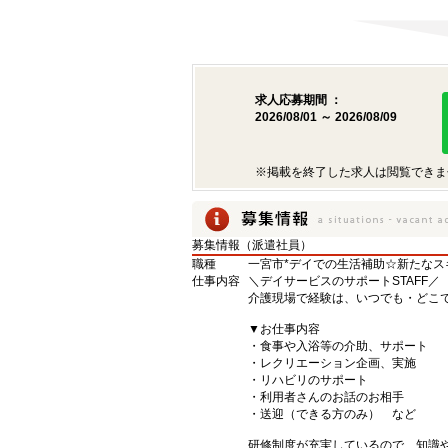
求人応募期間 ：
2026/08/01 ～ 2026/08/09
※掲載を終了した求人は閲覧できま
募集情報（派遣社員）
職種
一宮市*デイでの生活補助☆新たなス
仕事内容
＼デイサービスのサポートSTAFF／
介護現場で経験は、いつでも・どこ
▼お仕事内容
・食事や入浴等の介助、サポート
・レクリエーション企画、実施
・リハビリのサポート
・利用者さんのお話のお相手
・送迎（できる方のみ） など
研修制度が充実しているので、知識