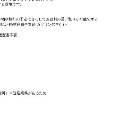
る環境です♪
い物や旅行の予定に合わせてお給料の受け取りが可能です☆
/週払い有/交通費全支給(ガソリン代含む)＞
履歴書不要
定可）※送迎業務があるため