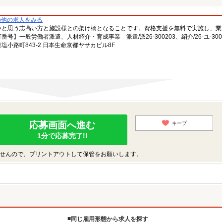
の他の求人をみる
いと思う志高い方と施設様との架け橋となることです。資格支援を無料で実施し、業
一般労働者派遣、人材紹介・育成事業 派遣/派26-300203、紹介/26-ユ-300
小路町843-2 日本生命京都ヤサカビル8F
応募画面へ進む
キープ
1分で応募完了!!
せんので、プリントアウトして保管をお願いします。
同じ雇用形態から求人を探す