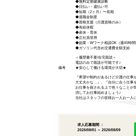
◆無料定期健康診断
◆日払い・週払い可
◆短期（2ヶ月）〜長期
◆退職金制度
◆資格支援（介護資格のみ）
◆有給休暇
◆産休・育休
◆正社員登用
◆副業・Wワーク相談OK（週40時
◆ガソリン代含め交通費全額支給
＜履歴書不要/在宅面談＞
電話のみで面談が可能です♪
備考
★安心して働ける環境が大切★
『希望や制約があるけど介護の仕事
大丈夫かな…』、『自分に合う仕事
お仕事を探される上で色々なことが気
消してお仕事始めましょう♪
当社はスタッフの皆様お一人お一人に
求人応募期間 ：
2026/08/01 ～ 2026/08/09