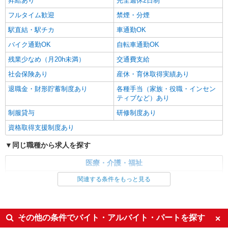
昇給あり
完全週休2日制
時給1500円〜2125円 ＜日払い有/週払い有/交
フルタイム歓迎
禁煙・分煙
通費全支給(ガソリン代含む)＞
一宮市内
駅直結・駅チカ
車通勤OK
バイク通勤OK
自転車通勤OK
詳細を見る
キープ
残業少なめ（月20h未満）
交通費支給
社会保険あり
産休・育休取得実績あり
退職金・財形貯蓄制度あり
各種手当（家族・役職・インセン
ティブなど）あり
制服貸与
研修制度あり
資格取得支援制度あり
同じ職種から求人を探す
医療・介護・福祉
介護職・ヘルパー
関連する条件をもっと見る
同じ特徴から求人を探す
未経験歓迎
ミドル（40代～）活躍中
その他の条件でバイト・アルバイト・パートを探す