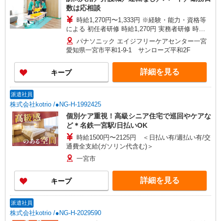
数は応相談
時給1,270円〜1,333円 ※経験・能力・資格等
による 初任者研修 時給1,270円 実務者研修 時給
1,270円 介護福祉士 時給1,333円 ※サービス提供8
パナソニック エイジフリーケアセンター一宮
件目以降〜1,000円/件 手当あり ※一律処遇改善加
愛知県一宮市平和1-9-1 サンローズ平和2F
算含む 〇時間外勤務手当 〇土日祝勤務手当 〇無
事故無違反表彰金 〇年末年始勤務手当
詳細を見る
キープ
派遣社員
株式会社kotrio /●NG-H-1992425
個別ケア重視！高級シニア住宅で巡回やケアな
ど＊名鉄一宮駅/日払いOK
時給1500円〜2125円 ＜日払い有/週払い有/交
通費全支給(ガソリン代含む)＞
一宮市
詳細を見る
キープ
派遣社員
株式会社kotrio /●NG-H-2029590