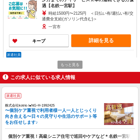
遇【名鉄一宮駅】
時給1500円〜2125円 ＜日払い有/週払い有/交
通費全支給(ガソリン代含む)＞
一宮市
詳細を見る
キープ
派遣社員
株式会社kotrio /●NG-H-1822359
もっと見る
≪名鉄一宮駅≫1日1.2万も可☆綺麗な高齢者マ
ンションで見守りなど
この求人に似ている求人情報
時給1500円〜2125円 ＜日払い有/週払い有/交
通費全支給(ガソリン代含む)＞
一宮市
派遣社員
株式会社kotrio /●NG-H-1992425
詳細を見る
キープ
〜個別ケア重視で利用者様一人一人とじっくり
向き合える〜日々の見守りや生活のサポート等
をお任せします♪
派遣社員
株式会社kotrio /●NG-H-1905993
個別ケア重視！高級シニア住宅で巡回やケアなど＊名鉄一宮駅/日払
名鉄一宮駅▼綺麗なサ高住で生活ケア▼清掃や