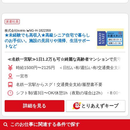
しいサ高住のSTAFF
時給1500円〜2125円 ＜日払い有/週払い有/交
通費全支給(ガソリン代含む)＞
一宮市
派遣社員
株式会社kotrio /●NG-H-1822359
詳細を見る
キープ
★未経験でも高収入★高級シニア住宅で暮らし
のお手伝い。施設の見回りや清掃、生活サポー
トなど
派遣社員
株式会社kotrio /●NG-H-2093121
≪名鉄一宮駅≫1日1.2万も可☆綺麗な高齢者マンションで見守りな
名鉄一宮★未経験OKの人間関係に悩まない職
場へ★サ高住スタッフ
時給1500円〜2125円 ＜日払い有/週払い有/交通費全支給(ガ
時給1500円〜2125円 ＜日払い有/週払い有/交
一宮市
通費全支給(ガソリン代含む)＞
名鉄一宮駅からスグ！交通費全支給/履歴書不要
一宮市
シフト制/週3日〜OK/休憩1h（夜勤の場合は2h） ・8:00〜17:0
詳細を見る
キープ
詳細を見る
とりあえずキープ
派遣社員
株式会社kotrio /●NG-H-1811952
毎日1万円＊デイサービス＊運転好きな方大集
このお仕事に関連する条件で探す
合｜一宮市