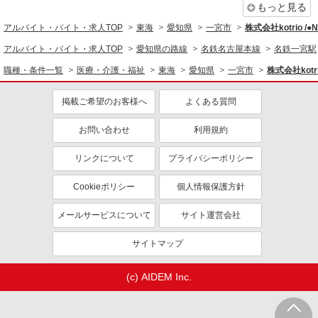
もっと見る
アルバイト・バイト・求人TOP
東海
愛知県
一宮市
株式会社kotrio /
アルバイト・バイト・求人TOP
愛知県の路線
名鉄名古屋本線
名鉄一宮駅
職種・条件一覧
医療・介護・福祉
東海
愛知県
一宮市
株式会社kotr
掲載ご希望のお客様へ
よくある質問
お問い合わせ
利用規約
リンクについて
プライバシーポリシー
Cookieポリシー
個人情報保護方針
メールサービスについて
サイト運営会社
サイトマップ
(c) AIDEM Inc.