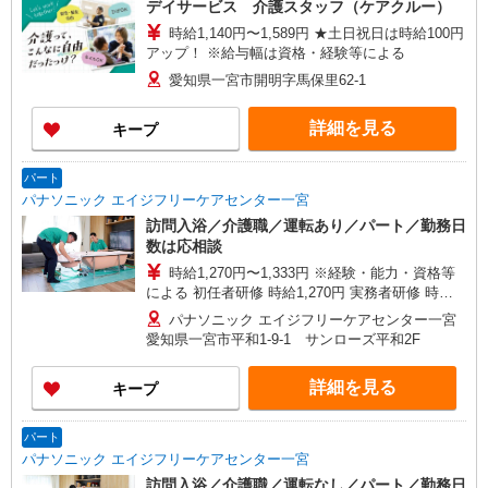
デイサービス 介護スタッフ（ケアクルー）
町39番地10
時給1,140円〜1,589円 ★土日祝日は時給100円
アップ！ ※給与幅は資格・経験等による
愛知県一宮市開明字馬保里62-1
詳細を見る
キープ
パート
パナソニック エイジフリーケアセンター一宮
訪問入浴／介護職／運転あり／パート／勤務日
数は応相談
時給1,270円〜1,333円 ※経験・能力・資格等
による 初任者研修 時給1,270円 実務者研修 時給
1,270円 介護福祉士 時給1,333円 ※サービス提供8
パナソニック エイジフリーケアセンター一宮
件目以降〜1,000円/件 手当あり ※一律処遇改善加
愛知県一宮市平和1-9-1 サンローズ平和2F
算含む 〇時間外勤務手当 〇土日祝勤務手当 〇無
事故無違反表彰金 〇年末年始勤務手当
詳細を見る
キープ
パート
パナソニック エイジフリーケアセンター一宮
訪問入浴／介護職／運転なし／パート／勤務日