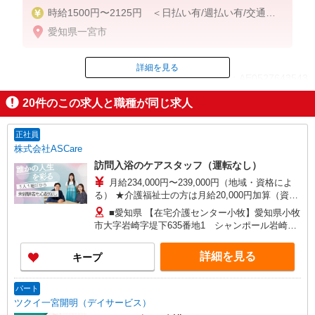
時給1500円〜2125円 ＜日払い有/週払い有/交通費
全支給(ガソリン代含む)＞
愛知県一宮市
詳細を見る
ID：AE0527643543
20
件のこの求人と職種が同じ求人
掲載期間終了
正社員
株式会社ASCare
訪問入浴のケアスタッフ（運転なし）
月給234,000円〜239,000円（地域・資格によ
る） ★介護福祉士の方は月給20,000円加算（資格
手当） 別途交通費支給（30,000円上限／月） 別途
■愛知県 【在宅介護センター小牧】愛知県小牧
残業手当（月平均残業時間15時間）残業代全額支
市大字岩崎字堤下635番地1 シャンポール岩崎1
給
階西 【在宅介護センター一宮】愛知県一宮市新生
二丁目17番7 ■岐阜県 【在宅介護センター岐阜
詳細を見る
キープ
北】岐阜県岐阜市白菊町四丁目47番地1 白菊町4
丁目矢島店舗事務所 【在宅介護センター中津川】
岐阜県中津川市中津川1296番地1 【在宅介護セン
パート
ター郡上】岐阜県郡上市大和町徳永668番地2 ■三
ツクイ一宮開明（デイサービス）
重県 【在宅介護センター松阪】三重県松阪市中央