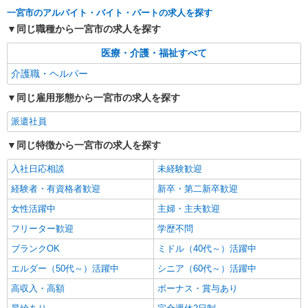
一宮市のアルバイト・バイト・パートの求人を探す
時給1500円〜2125円 ＜日払い有/週払い有/交
通費全支給(ガソリン代含む)＞
同じ職種から一宮市の求人を探す
一宮市
医療・介護・福祉すべて
介護職・ヘルパー
詳細を見る
キープ
同じ雇用形態から一宮市の求人を探す
派遣社員
株式会社kotrio /●NG-H-1907547
派遣社員
一宮市*デイでの生活補助☆新たなスキルを身
同じ特徴から一宮市の求人を探す
につけて長く働く♪
時給1500円〜2150円 ＜日払い有/週払い有/交
入社日応相談
未経験歓迎
通費全支給(ガソリン代含む)＞
経験者・有資格者歓迎
新卒・第二新卒歓迎
一宮市
女性活躍中
主婦・主夫歓迎
詳細を見る
キープ
フリーター歓迎
学歴不問
ブランクOK
ミドル（40代～）活躍中
派遣社員
エルダー（50代～）活躍中
シニア（60代～）活躍中
株式会社kotrio /●NG-H-2029421
夕方までのデイサービス☆車の運転できる方優
高収入・高額
ボーナス・賞与あり
遇【石刀駅】