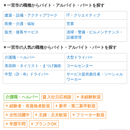
ボーナス・賞与あり
車通勤OK
一宮市の職種からバイト・アルバイト・パートを探す
交通費支給
社会保険あり
建築・設備・アクティブワーク
IT・クリエイティブ
産休・育休取得実績あり
医療・介護・福祉
営業
販売・接客サービス
清掃・警備・ビルメンテナンス・
設備管理
一宮市の人気の職種からバイト・アルバイト・パートを探す
介護職・ヘルパー
大型ドライバー
美容師・ネイリスト・まつげ施術
コールセンター
中型（2t・4t）ドライバー
サービス提供責任者・ソーシャル
ワーカー
介護職・ヘルパー
入社日応相談
未経験歓迎
経験者・有資格者歓迎
新卒・第二新卒歓迎
女性活躍中
主婦・主夫歓迎
フリーター歓迎
学歴不問
ブランクOK