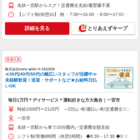
界へ＊サ高住
名鉄一宮駅からスグ！交通費全支給/履歴書不要
時給1500円〜2125円 ＜日払い有/週払い有/交
通費全支給(ガソリン代含む)＞
【シフト制/休憩1h】 例 ・7:00〜16:00 ・8:00〜17:00 ・9:
一宮市
詳細を見る
とりあえずキープ
詳細を見る
キープ
派遣社員
株式会社ブレイブ（マイナビグループ）/MD23
派遣社員
介護スタッフ ◆デイサービス、サービス付き
高齢者向け住宅、グループホームなど様々な勤
株式会社kotrio /●NG-H-1810938
≪30代/40代/50代の幅広いスタッフが活躍中≫
務先から選べます。
未経験：時給1400〜1600円（資格・経験によ
未経験歓迎！送迎・サポートなど★お給料日払
る） 経験者：時給1600〜1800円（資格・経験によ
いOK
る） ◎月収例 時給1800円×1日8時間×22日（週5
愛知県一宮市 【最寄駅】 ◆各線「名鉄一宮
日）＝31万6800円 ◆昇給あり ◆支払い方法 ※日
駅」 ◆名鉄名古屋本線「今伊勢駅」 ◆名鉄名古屋
払い/週払い/月払い対応も可能です。詳しくは面談
毎日1万円＊デイサービス＊運転好きな方大集合｜一宮市
本線「石刀駅」 ★その他、近隣に多数勤務地あり
時にご相談ください。 ◆交通費：別途全額支給 ※
ます！
時給1500円〜2125円 ＜日払い有/週払い有/交通費全支給(ガ
詳細を見る
キープ
当社規定あり
一宮市
派遣社員
名鉄一宮駅から車で10分圏内／交通費全額支給
株式会社kotrio /●NG-H-2093108
シフト制/実働8時間（休憩1時間） ◆8:30－17:30 ◆9:30－
尾張一宮★未経験OKの人間関係に悩まない職