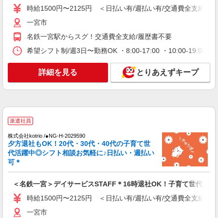
フロアの巡回など
時給1500円〜2125円 ＜日払い有/週払い有/交通費全支給(ガ
時給1500円〜2125円 ＜日払い有/週払い有/交
一宮市
通費全支給(ガソリン代含む)＞
名鉄一宮駅からスグ！交通費全支給/履歴書不要
一宮市
希望シフト制/週3日〜勤務OK ・8:00-17:00 ・10:00-19
詳細を見る
キープ
詳細を見る
とりあえずキープ
派遣社員
株式会社kotrio /●NG-H-2029857
日収1.2万円〜可★「とにかく収入重視!」が叶
う高時給の有料住宅
派遣社員
時給1500円〜2125円 ＜日払い有/週払い有/交
通費全支給(ガソリン代含む)＞
株式会社kotrio /●NG-H-2029590
夕方退社もOK！20代・30代・40代の子育て世
一宮市
代活躍中◎シフト相談お気軽に♪日払い・週払い
可＊
詳細を見る
キープ
＜名鉄一宮＞デイサービスSTAFF＊16時退社OK！子育て世代活躍
派遣社員
時給1500円〜2125円 ＜日払い有/週払い有/交通費全支給(ガ
株式会社kotrio /●NG-H-2031081
名鉄一宮駅＊年齢不問◎未経験から安定した業
一宮市