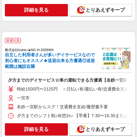
場へ★サ高住スタッフ
詳細を見る
とりあえずキープ
時給1500円〜2125円 ＜日払い有/週払い有/交
通費全支給(ガソリン代含む)＞
尾張一宮駅すぐ
詳細を見る
キープ
派遣社員
株式会社kotrio /●NG-H-2029404
派遣社員
自立した利用者さんが多いデイサービスなので
株式会社kotrio /●NG-H-1992531
初心者にもオススメ★送迎出来る方優遇◎送迎
[ 高収入 ]名鉄一宮駅近く【日収1.2万円】生活
範囲は施設近隣
支援員さん大募集！
時給1500円〜2125円 ＜日払い有/週払い有/交
夕方までのデイサービス☆車の運転できる方優遇【名鉄一宮駅】
通費全支給(ガソリン代含む)＞
時給1500円〜2125円 ＜日払い有/週払い有/交通費全支給(ガ
一宮市
一宮市
詳細を見る
キープ
名鉄一宮駅からスグ！交通費全支給/履歴書不要
夕方までのシフト制♪休憩1h♪ 【早番】7:30〜16:30または 
派遣社員
株式会社kotrio /●NG-H-2030694
詳細を見る
とりあえずキープ
毎日通うのが楽しみになる＊ホテルのような美