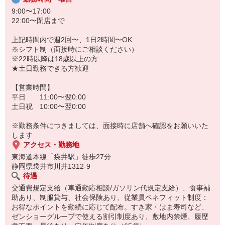
9:00〜17:00
22:00〜閉店まで
上記時間内で週2回〜、1日2時間〜OK
※シフト制（面接時にご相談ください）
※22時以降は18歳以上の方
★土日勤務できる方歓迎
【営業時間】
平日 11:00〜翌0:00
土日祝 10:00〜翌0:00
※勤務条件につきましては、面接時に店舗へ確認をお願いいた
します
アクセス・勤務地
東海道本線「袋井駅」徒歩27分
静岡県袋井市川井1312-9
待遇
交通費規定支給（車通勤応相談/ガソリン代規定支給）、食事補
助あり、制服貸与、社会保険あり、従業員ベネフィット制度：
お得なポイントを勤続に応じて配布。すき家・はま寿司など、
ゼンショーグループで使える割引制度あり、敷地内禁煙、履歴