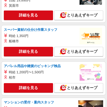
日給 15,850円
月給240,000円〜260,000円 経験が豊富で、必
箕面市
要なスキルを完全に備えている方には、給与幅の
上限に近い金額を提示します。 給与幅は経験・ス
静岡県袋井市新地524-1
詳細を見る
とりあえずキープ
キル・資格・時間帯等による
詳細を見る
キープ
スーパー資材の仕分け作業スタッフ
正社員
時給 1,350円
株式会社 知久
船橋市
店長候補（西部地域）
月給225,200円〜 ◆昇格、昇給あり ◆賞与年2
詳細を見る
とりあえずキープ
回 ◆交通費支給（規定あり） ※試用期間は最低3
ヵ月（月額同条件）、その後1年間の有期雇用後、
静岡県西部地域の知久屋店舗 (例 【知久屋
正規雇用（期間の定めなし）となります。
新津店】浜松市中央区新津町583） 他西部地域の
アパレル用品や雑貨のピッキング検品
知久屋各店（浜松市中央区内18店舗、浜名区2店
時給 1,200円〜1,500円
舗、磐田市4店舗、袋井市2店舗、湖西市1店舗、掛
詳細を見る
キープ
柏市
川市2店舗）
詳細を見る
とりあえずキープ
マンションの受付・案内スタッフ