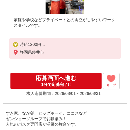
家庭や学校などプライベートとの両立がしやすいワーク
スタイルです。
時給1200円
※22:00以降は時給1500円
静岡県袋井市
※高校生時給1150円
※労働組合費あり（基本時給×月間時間数×1.8％）
■土日・祝手当
応募画面へ進む
土日・祝は時給＋50円
1分で応募完了!!
キープ
求人応募期間：2026/08/01～2026/08/31
すき家、なか卯、ビッグボーイ、ココスなど
ゼンショーグループでお馴染み！
人気のパスタ専門店が活躍の舞台です。
たくさんのメニューが揃っているお店で