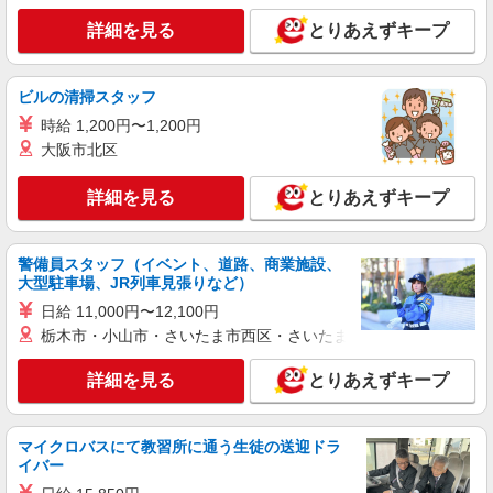
補助（栄養士・調理師）
詳細を見る
とりあえずキープ
月給199,000円〜233,000円 ※経験・能力等に
よる ※固定残業代14,000円（12h）〜48,000円
（37h）含む。超過分は別途支給
【介護老人福祉施設 萩の花】 静岡県袋井市
ビルの清掃スタッフ
高尾1439-1
時給 1,200円〜1,200円
大阪市北区
詳細を見る
キープ
詳細を見る
とりあえずキープ
アルバイト
パート
株式会社ウェルビーフードシステム オンフルール事業所
福祉施設での調理補助スタッフ
警備員スタッフ（イベント、道路、商業施設、
大型駐車場、JR列車見張りなど）
時給1,097円〜 ※経験・能力・資格等による
日給 11,000円〜12,100円
【介護老人保健施設 ナーシングホーム オン
フルール】 静岡県袋井市高尾1439-3
栃木市・小山市・さいたま市西区・さいたま市岩槻区・久喜市・
詳細を見る
詳細を見る
とりあえずキープ
キープ
正社員
マイクロバスにて教習所に通う生徒の送迎ドラ
銀座スエヒロカフェテリアサービス株式会社
イバー
調理師