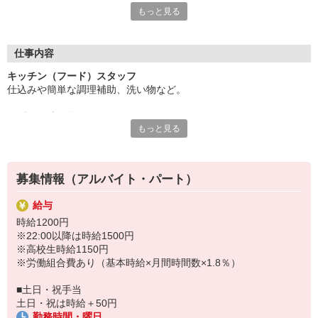
もっと見る
お客様に美味しさを提供しませんか？
あなたには、キッチンスタッフとしての業務をお任せします。
料理が好きな方にピッタリ◎
仕事内容
飲食店のオペレーションや調理方法が学べますよ。
キッチン（フード）スタッフ
「やってみたい！」
仕込みや簡単な調理補助、洗い物など。
そんな気持ちがあれば気軽にチャレンジしてみませんか？
ご応募お待ちしています。
まずは、洗い物や
もっと見る
メニューの種類や特徴を覚えて、
まかないはメニューのパスタやピザが50％OFFで食べられま
ソースやトッピングなどを覚えていきましょう。
す。
はじめは、先輩が丁寧に指導します。
募集情報（アルバイト・パート）
メニューにのせる具材を覚えたら、
給与
本格的なパスタやピザの調理をお願いします。
時給1200円
※22:00以降は時給1500円
※高校生時給1150円
※労働組合費あり（基本時給×月間時間数×1.8％）
■土日・祝手当
土日・祝は時給＋50円
勤務時間・曜日