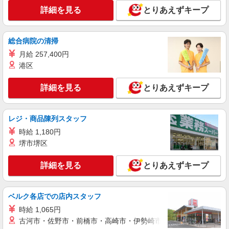
介護施設での調理補助パート
詳細を見る
とりあえずキープ
時給1,097円〜 ※経験・能力・資格等による
【ケアハウス 紅紫萩(こうしはぎ)】 静岡県袋
井市高尾1468
総合病院の清掃
月給 257,400円
詳細を見る
キープ
港区
正社員
詳細を見る
とりあえずキープ
株式会社ウェルビーフードシステム オンフルール事業所
福祉施設での献立作成・発注・食数管理・調理
補助
レジ・商品陳列スタッフ
月給199,000円〜233,000円 ※経験・能力等に
時給 1,180円
よる ※固定残業代14,000円（12h）〜48,000円
堺市堺区
（37h）含む。超過分は別途支給
【介護老人保健施設 ナーシングホーム オン
フルール】 静岡県袋井市高尾1439-3
詳細を見る
とりあえずキープ
詳細を見る
キープ
ベルク各店での店内スタッフ
正社員
時給 1,065円
株式会社ウェルビーフードシステム 萩の花事業所
古河市・佐野市・前橋市・高崎市・伊勢崎市・太田市・館林市・
福祉施設での献立作成・発注・食数管理・調理