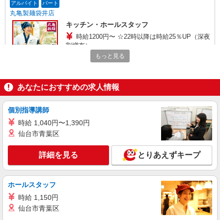
アルバイト
パート
丸亀製麺袋井店
キッチン・ホールスタッフ
時給1200円〜 ☆22時以降は時給25％UP（深夜
割増有）
もっと見る
静岡県袋井市川井１１９０－１
詳細を見る
キープ
あなたにおすすめの求人情報
アルバイト
パート
個別指導講師
めん六や ダイナム静岡袋井店（121468）
時給 1,040円〜1,390円
キッチンスタッフ
仙台市青葉区
時給1200円以上 給料前払い：勤務実績の7割ま
で可能（月間の上限3万円）
詳細を見る
とりあえずキープ
静岡県袋井市堀越字左ノ前531-1
詳細を見る
キープ
ホールスタッフ
時給 1,150円
アルバイト
パート
仙台市青葉区
株式会社ウェルビーフードシステム ケアハウス紅紫萩事業所