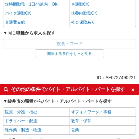
短時間勤務（1日4h以内）OK
車通勤OK
バイク通勤OK
扶養内勤務OK
交通費支給
社会保険あり
同じ職種から求人を探す
飲食・フード
調理・調理補助・調理師
関連する条件をもっと見る
同じ特徴から求人を探す
未経験歓迎
高校生OK
ID：AE0727490221
週2～3日勤務OK
短時間勤務（1日4h以内）OK
その他の条件でバイト・アルバイト・パートを探す
車通勤OK
扶養内勤務OK
袋井市の職種からバイト・アルバイト・パートを探す
交通費支給
社会保険あり
医療・介護・福祉
オフィスワーク・事務
ドライバー・配達
教育・保育
軽作業・製造・物流
営業