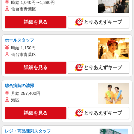
詳細を見る
キープ
時給 1,040円〜1,390円
仙台市青葉区
派遣社員
株式会社綜合キャリアオプション（1314VJ0805G58★23-S-T2）
詳細を見る
とりあえずキープ
注射剤の装置設定・異物印字確認・包装資材準
備/日払いOK
ホールスタッフ
時給1,650円 交通費：既定支給
三重県松阪市
時給 1,150円
仙台市青葉区
詳細を見る
キープ
詳細を見る
とりあえずキープ
派遣社員
株式会社綜合キャリアオプション（1314VJ0805G58★10-S-T3）
総合病院の清掃
組立・加工・食品製造など/日払いOK
月給 257,400円
時給1,350円 交通費：既定支給
港区
三重県松阪市
詳細を見る
とりあえずキープ
詳細を見る
キープ
派遣社員
レジ・商品陳列スタッフ