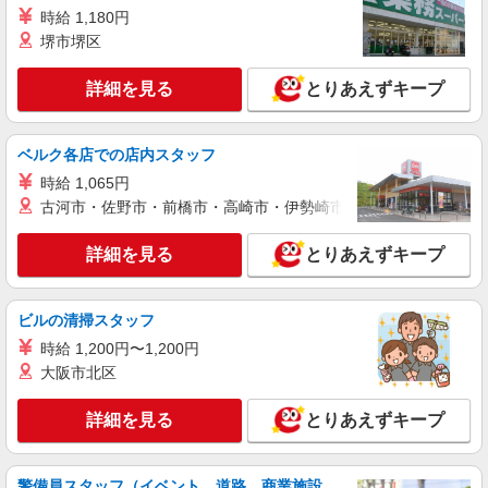
パーソルファクトリーパートナーズ株式会社
時給 1,180円
自動車用ホースの製造（日勤）
堺市堺区
時給1200円 ※交通費全額支給（規定あり）
【月収例】22.2万円（20日勤務＋残業20h）
詳細を見る
とりあえずキープ
三重県松阪市射和町
詳細を見る
ベルク各店での店内スタッフ
キープ
時給 1,065円
派遣社員
古河市・佐野市・前橋市・高崎市・伊勢崎市・太田市・館林市・
株式会社グロップ 三重オフィス
食品製造の機械オペレーター／夜勤／シフト制
詳細を見る
とりあえずキープ
時給1,200円〜1,500円＋交通費全額支給 ※深
夜帯（22:00〜5:00）の勤務は時給25％アップ ※
交通費支給規定あり ※給与の希望日払い制度あり
ビルの清掃スタッフ
雇入れ直後：三重県松阪市 変更の範囲：会社
【月収例】 時給1,200円×7.5時間×23日＝207,000
の定める就業場所
時給 1,200円〜1,200円
円＋交通費＋深夜割増
大阪市北区
詳細を見る
キープ
詳細を見る
とりあえずキープ
派遣社員
パーソルファクトリーパートナーズ株式会社
警備員スタッフ（イベント、道路、商業施設、