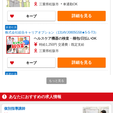
三重県松阪市 ＊車通勤OK
詳細を見る
キープ
派遣社員
株式会社綜合キャリアオプション（1314VJ0805G58★5-S-T3）
ヘルスケア機器の検査・梱包/日払いOK
時給1,250円 交通費：既定支給
三重県松阪市
詳細を見る
キープ
派遣社員
パーソルファクトリーパートナーズ株式会社
もっと見る
機械オペレーター（2交替）
基本時給1700円・深夜時給2125円 ※交通費全
額支給（規定あり） 【月収例】33.5万円（20日勤
あなたにおすすめの求人情報
務＋残業20h＋深夜50h）
三重県松阪市嬉野天花寺町
個別指導講師