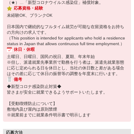
（★）…「新型コロナウイルス感染症」補償対象。
応募資格・経験
未経験OK、ブランクOK
日本国内で継続的なフルタイム就労が可能な在留資格をお持ち
の方向けの求人です。
（This position is intended for applicants who hold a residence
status in Japan that allows continuous full time employment.）
休日・休暇
土曜日、日曜日、国民の祝日、夏期、年末年始
※但し、派遣就業先事業所で勤務を行う者は、派遣先就業形態
に応じ定められる日を休日とし、当社の休日数と差がある場合
はその差に応じて休日の振替等の調整を年度末に行います。
備考
◆新型コロナ感染防止対策◆
皆さまが安全に就業できるようサポートいたします。
【受動喫煙防止について】
敷地内及び屋内は原則禁煙
※就業前までに就業条件明示書で明示します
応募方法