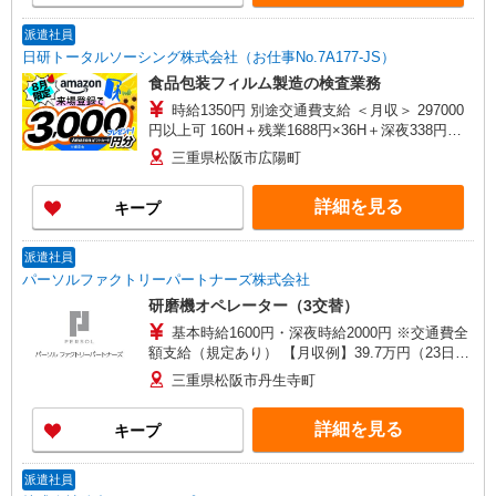
派遣社員
日研トータルソーシング株式会社（お仕事No.7A177-JS）
食品包装フィルム製造の検査業務
時給1350円 別途交通費支給 ＜月収＞ 297000
円以上可 160H＋残業1688円×36H＋深夜338円
×60H
三重県松阪市広陽町
詳細を見る
キープ
派遣社員
パーソルファクトリーパートナーズ株式会社
研磨機オペレーター（3交替）
基本時給1600円・深夜時給2000円 ※交通費全
額支給（規定あり） 【月収例】39.7万円（23日勤
務＋残業30h＋深夜67h＋休出1日）
三重県松阪市丹生寺町
詳細を見る
キープ
派遣社員