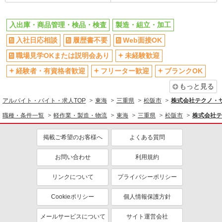
入出庫・商品管理・検品・検査
製造・組立・加工
入社日応相談
履歴書不要
Web面接OK
職場見学OKまたは説明会あり
未経験歓迎
経験者・有資格者歓迎
フリーター歓迎
ブランクOK
もっと見る
アルバイト・バイト・求人TOP
東海
三重県
松阪市
株式会社テクノ・
職種・条件一覧
軽作業・製造・物流
東海
三重県
松阪市
株式会社テ
掲載ご希望のお客様へ
よくある質問
お問い合わせ
利用規約
リンクについて
プライバシーポリシー
Cookieポリシー
個人情報保護方針
メールサービスについて
サイト運営会社