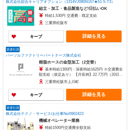
株式会社綜合キャリアオプション（1314VJ0805G57★51-S-T3）
組立・加工・食品製造など/日払いOK
時給1,530円 交通費：既定支給
三重県松阪市
詳細を見る
キープ
派遣社員
パーソルファクトリーパートナーズ株式会社
樹脂ホースの金型加工（2交替）
基本時給1300円・深夜時給1625円 ※交通費全
額支給（規定あり） 【月収例】22.7万円（20日勤
務＋深夜60h ※残業なしの場合）
三重県松阪市上川町
詳細を見る
キープ
派遣社員
株式会社テクノ・サービス/お仕事No/0902423
機械オペレーター業務
時給1500円交通費全額支給