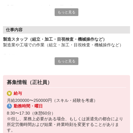
応募にあたり、経験や専門知識は問いません。
もっと見る
約束を守ること、きちんと連絡をすること、前向きに仕事へ取り
組むこと。
そんな姿勢を大切にできる方を歓迎します。
また、勤務時間やシフトなど柔軟に対応いただける方は、ご紹介
仕事内容
できるお仕事の幅も広がります。
製造スタッフ（組立・加工・目視検査・機械操作など）
製造業や工場での作業（組立・加工・目視検査・機械操作など）
長く働きたい――
その想いを、ここで実現しませんか？
具体的には・・・
製造業で正社員としてキャリアを築きたい方、ぜひご応募くださ
もっと見る
製品に不備がないか目視チェック
い。
部品を機械にセットしてボタン操作などなど
複雑な作業や力仕事はほとんどなく覚えやすいものばかり！
募集情報（正社員）
未経験の方もすぐに慣れていただけると思います。
給与
※当社（株）テクノ・サービスに正社員採用の上で、派遣就業先事
月給200000〜250000円（スキル・経験を考慮）
業所へ派遣となります。
勤務時間・曜日
8:30〜17:30（休憩60分）
※但し、業務上必要がある場合、もしくは派遣先の都合により
所定労働時間および始業・終業時刻を変更することがありま
す。