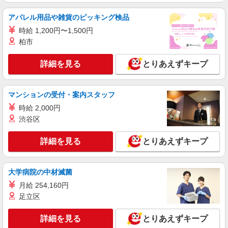
基本時給1400円・深夜時給1750円 ※交通費全
アパレル用品や雑貨のピッキング検品
額支給（規定あり） 【月収例】26.3万円（20日勤
務＋残業10h＋深夜62.5h）
時給 1,200円〜1,500円
三重県松阪市上川1578-5
柏市
詳細を見る
キープ
詳細を見る
とりあえずキープ
派遣社員
株式会社テクノ・サービス/お仕事No/0918699
マンションの受付・案内スタッフ
製品コーティング作業
時給 2,000円
時給1400円交通費全額支給
渋谷区
三重県松阪市 ＊車・バイク通勤OK
詳細を見る
とりあえずキープ
詳細を見る
キープ
派遣社員
大学病院の中材滅菌
株式会社グロップ 三重オフィス
月給 254,160円
フィルム製品の原料の運搬／2交替／空調完備
足立区
／車通勤
時給1,500円〜1,875円＋交通費全額支給 ※残
詳細を見る
とりあえずキープ
業発生時および深夜帯（22:00〜5:00）の勤務は時