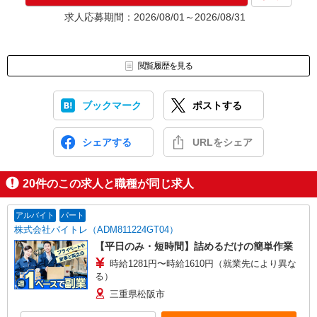
★入社前に配属先が決定する場合もございます。
求人応募期間：2026/08/01～2026/08/31
いずれの場合も、入社された時点で給与が発生します。（当社規
定あり）
▼面接地▼
閲覧履歴を見る
株式会社テクノ・サービス 三重営業所
〒510-0075 三重県四日市市安島1-5-10 KOSCO四日市西浦ビル4
階
ブックマーク
ポストする
シェアする
URLをシェア
20
件のこの求人と職種が同じ求人
アルバイト
パート
株式会社バイトレ（ADM811224GT04）
【平日のみ・短時間】詰めるだけの簡単作業
時給1281円〜時給1610円（就業先により異な
る）
三重県松阪市