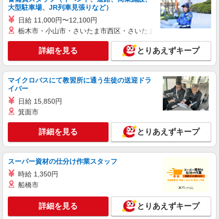
自動車用ゴムホースの製造（2交替）
大型駐車場、JR列車見張りなど）
基本時給1600円・深夜時給2000円 ※交通費全
日給 11,000円〜12,100円
額支給（規定あり） 【月収例】34.0万円（22日勤
務＋残業30h＋深夜66h）
栃木市・小山市・さいたま市西区・さいたま市岩槻区・久喜市・
三重県松阪市鎌田町
詳細を見る
とりあえずキープ
詳細を見る
キープ
派遣社員
マイクロバスにて教習所に通う生徒の送迎ドラ
株式会社グロップ 三重オフィス
イバー
フィルム製品の機械オペレーター／空調完備／
日給 15,850円
2交替
箕面市
時給1,500円〜1,875円＋交通費全額支給 ※残
業発生時および深夜帯（22:00〜5:00）の勤務は時
詳細を見る
とりあえずキープ
給25％アップ ※交通費支給規定あり ※給与の希
雇入れ直後：三重県松阪市 変更の範囲：会社
望日払い制度あり 月収例：月20日勤務の場合 時
の定める就業場所
給1,500円×8時間×20日＋残業代（40時間）
スーパー資材の仕分け作業スタッフ
⇒341,250円＋交通費
詳細を見る
キープ
時給 1,350円
船橋市
契約社員
パーソルファクトリーパートナーズ株式会社
詳細を見る
とりあえずキープ
カーナビの組立・検査（2交替）