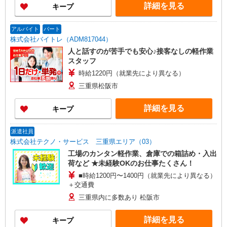
詳細を見る
キープ
アルバイト
パート
株式会社バイトレ（ADM817044）
人と話すのが苦手でも安心♪接客なしの軽作業
スタッフ
時給1220円（就業先により異なる）
三重県松阪市
詳細を見る
キープ
派遣社員
株式会社テクノ・サービス 三重県エリア（03）
工場のカンタン軽作業、倉庫での箱詰め・入出
荷など ★未経験OKのお仕事たくさん！
■時給1200円〜1400円（就業先により異なる）
＋交通費
三重県内に多数あり 松阪市
詳細を見る
キープ