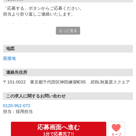
「応募する」ボタンからご応募ください。
担当より折り返しご連絡いたします。
≪応募〜入社までの流れ≫
もっと見る
▼書類選考（最短翌営業日）
*応募時にいただいた内容で書類選考させていただきます。
▼面接（最短翌営業日、30分程度）
*来社面接またはオンライン面接が可能です。
地図
*面接時、履歴書・職務経歴書の提出は不要です。
面接地
（応募情報不足の場合は、履歴書・職務経歴書を頂くケースがあ
ります。）
▼内定（面接後、最短翌営業日）
連絡先住所
*当社より内定通知をお送りします。
〒101-0022 東京都千代田区神田練塀町85 JEBL秋葉原スクエア
*内定にご承諾いただけましたら、採用決定となります。
▼入社（毎月1日、16日 ※休日の場合は後倒し）
*当社の正社員としてご入社いただきます。
この求人に関するお問い合わせ
*辞令の授与、オリエンテーションをお受けいただきます。
0120-952-072
▼配属先の決定（★）
担当：採用担当
*当社が配属先を決定します。
*配属先を実際にご確認いただき、最終確定します。
▼就業開始
応募画面へ進む
*配属先にて、当社の派遣スタッフとしてご就業いただきます。
1分で応募完了!!
キープ