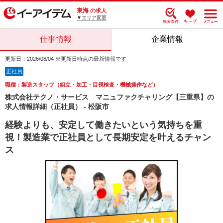
東海
の求人
▼エリア変更
仕事情報
企業情報
更新日：2026/08/04 ※更新日時点の最新情報です
正社員
職種：製造スタッフ（組立・加工・目視検査・機械操作など）
株式会社テクノ・サービス マニュファクチャリング【三重県】の
求人情報詳細（正社員） - 松阪市
経験よりも、安定して働きたいという気持ちを重
視！製造業で正社員として長期安定を叶えるチャン
ス