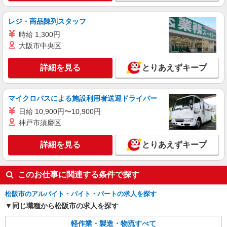
給25％アップ ※交通費支給規定あり ※給与の希
雇入れ直後：三重県松阪市 変更の範囲：会社
望日払い制度あり 【月収例】 ＊月20日勤務の場
の定める就業場所
レジ・商品陳列スタッフ
合 時給1,500円×8時間×20日＋深夜割増（70時
間）＋残業代（40時間）⇒341,250円＋交通費
時給 1,300円
詳細を見る
キープ
大阪市中央区
派遣社員
詳細を見る
とりあえずキープ
パーソルファクトリーパートナーズ株式会社
ゴムホースの加工（2交替）
基本時給1300円・深夜時給1625円 ※交通費全
マイクロバスによる施設利用者送迎ドライバー
額支給（規定あり） 【月収例】22.7万円（20日勤
日給 10,900円〜10,900円
務＋深夜60h ※残業なしの場合）
三重県松阪市上川町
神戸市須磨区
詳細を見る
キープ
詳細を見る
とりあえずキープ
このお仕事に関連する条件で探す
松阪市のアルバイト・バイト・パートの求人を探す
同じ職種から松阪市の求人を探す
軽作業・製造・物流すべて