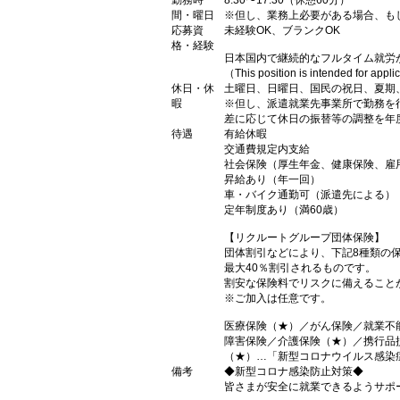
勤務時
8:30〜17:30（休憩60分）
間・曜日
※但し、業務上必要がある場合、も
応募資
未経験OK、ブランクOK
格・経験
日本国内で継続的なフルタイム就労
（This position is intended for appl
休日・休
土曜日、日曜日、国民の祝日、夏期
暇
※但し、派遣就業先事業所で勤務を
差に応じて休日の振替等の調整を年
待遇
有給休暇
交通費規定内支給
社会保険（厚生年金、健康保険、雇
昇給あり（年一回）
車・バイク通勤可（派遣先による）
定年制度あり（満60歳）
【リクルートグループ団体保険】
団体割引などにより、下記8種類の
最大40％割引されるものです。
割安な保険料でリスクに備えること
※ご加入は任意です。
医療保険（★）／がん保険／就業不
障害保険／介護保険（★）／携行品
（★）…「新型コロナウイルス感染
備考
◆新型コロナ感染防止対策◆
皆さまが安全に就業できるようサポ