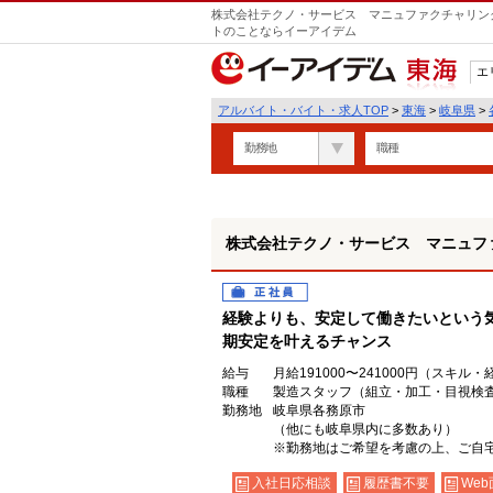
株式会社テクノ・サービス マニュファクチャリング
トのことならイーアイデム
エ
東海
アルバイト・バイト・求人TOP
>
東海
>
岐阜県
>
勤務地
職種
株式会社テクノ・サービス マニュフ
正社員
経験よりも、安定して働きたいという
期安定を叶えるチャンス
給与
月給191000〜241000円（スキル
職種
製造スタッフ（組立・加工・目視検
勤務地
岐阜県各務原市
（他にも岐阜県内に多数あり）
※勤務地はご希望を考慮の上、ご自宅
入社日応相談
履歴書不要
Web