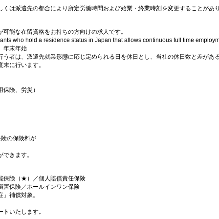
しくは派遣先の都合により所定労働時間および始業・終業時刻を変更することがあ
が可能な在留資格をお持ちの方向けの求人です。
icants who hold a residence status in Japan that allows continuous full time emplo
、年末年始
行う者は、派遣先就業形態に応じ定められる日を休日とし、当社の休日数と差があ
度末に行います。
用保険、労災）
保険の保険料が
ができます。
能保険（★）／個人賠償責任保険
損害保険／ホールインワン保険
症」補償対象。
ートいたします。