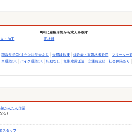
同じ雇用形態から求人を探す
組立・加工
正社員
職場見学OKまたは説明会あり
未経験歓迎
経験者・有資格者歓迎
フリーター
車通勤OK
バイク通勤OK
転勤なし
無期雇用派遣
交通費支給
社会保険あり
の超かんたん作業
異なる）
業スタッフ