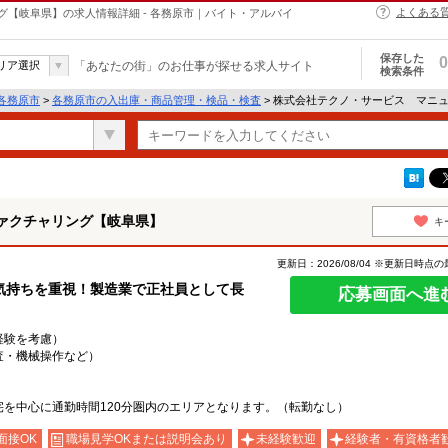
よくある
【岐阜県】の求人情報詳細 - 各務原市｜バイト・アルバイ
保存した
0
リア選択
「あなたの街」のお仕事が探せる求人サイト
検索条件
各務原市
>
各務原市の入出庫・商品管理・検品・検査
> 株式会社テクノ・サービス マニ
ァクチャリング【岐阜県】
キ
更新日：2026/08/04 ※更新日時点
気持ちを重視！製造業で正社員として長
応募画面へ進
・経験を考慮）
査・機械操作など）
を中心に通勤時間120分圏内のエリアとなります。（転勤なし）
面接OK
職場見学OKまたは説明会あり
未経験歓迎
経験者・有資格者