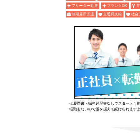
フリーター歓迎
ブランクOK
昇
無期雇用派遣
交通費支給
社会
≪履歴書・職務経歴書なしでスタート可
転勤もないので腰を据えて続けられます