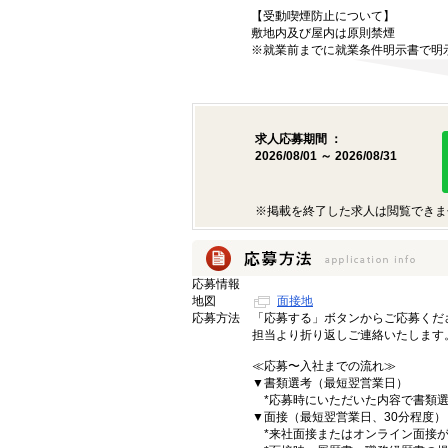
【受動喫煙防止について】
敷地内及び屋内は原則禁煙
※就業前までに就業条件明示書で明
求人応募期間 ：
2026/08/01 ～ 2026/08/31
※掲載を終了した求人は閲覧できま
応募情報
地図
面接地
応募方法
「応募する」ボタンからご応募くだ
担当より折り返しご連絡いたします
≪応募〜入社までの流れ≫
▼書類選考（最短翌営業日）
*応募時にいただいた内容で書類選
▼面接（最短翌営業日、30分程度）
*来社面接またはオンライン面接が