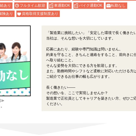
給あり
フルタイム歓迎
車通勤OK
バイク通勤OK
転勤なし
保険あり
資格取得支援制度あり
「製造業に挑戦したい」「安定した環境で長く働きた
当社は、そんな想いを大切にしています。
応募にあたり、経験や専門知識は問いません。
約束を守ること、きちんと連絡をすること、前向きに
へ取り組むこと。
そんな姿勢を大切にできる方を歓迎します。
また、勤務時間やシフトなど柔軟に対応いただける方
ご紹介できるお仕事の幅も広がります。
長く働きたい――
その想いを、ここで実現しませんか？
製造業で正社員としてキャリアを築きたい方、ぜひご
能≫
ください。
よ。