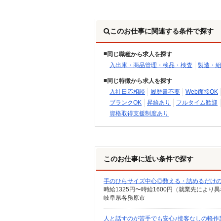
このお仕事に関連する条件で探す
同じ職種から求人を探す
入出庫・商品管理・検品・検査
製造・
同じ特徴から求人を探す
入社日応相談
履歴書不要
Web面接OK
ブランクOK
昇給あり
フルタイム歓迎
資格取得支援制度あり
このお仕事に近い条件で探す
手のひらサイズ中心◎数える・詰めるだけ
時給1325円〜時給1600円（就業先により
岐阜県各務原市
人と話すのが苦手でも安心♪接客なしの軽作