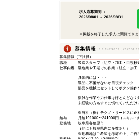
求人応募期間 ：
2026/08/01 ～ 2026/08/31
※掲載を終了した求人は閲覧できま
募集情報（正社員）
職種
製造スタッフ（組立・加工・目視検
仕事内容
製造業や工場での作業（組立・加工
具体的には・・・
製品に不備がないか目視チェック
部品を機械にセットしてボタン操作
複雑な作業や力仕事はほとんどなく
未経験の方もすぐに慣れていただけ
※当社（株）テクノ・サービスに正
給与
月給191000〜241000円（スキル
勤務地
岐阜県各務原市
（他にも岐阜県内に多数あり）
※勤務地はご希望を考慮の上、ご自