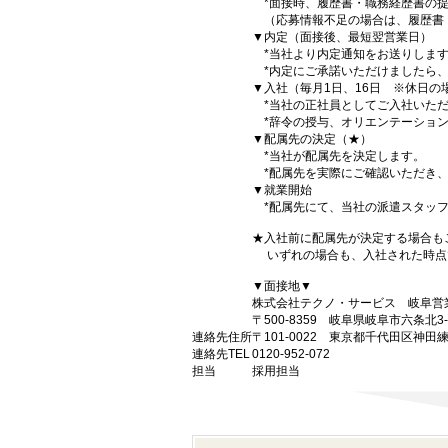
*面接時、履歴書・職務経歴書の提
（応募情報不足の場合は、履歴書
▼内定（面接後、最短翌営業日）
*当社より内定通知をお送りしま
*内定にご承諾いただけましたら、
▼入社（毎月1日、16日 ※休日の
*当社の正社員としてご入社いただ
*辞令の授与、オリエンテーション
▼配属先の決定（★）
*当社が配属先を決定します。
*配属先を実際にご確認いただき、
▼就業開始
*配属先にて、当社の派遣スタッフ
★入社前に配属先が決定する場合も
いずれの場合も、入社された時点
▼面接地▼
株式会社テクノ・サービス 岐阜営
〒500-8359 岐阜県岐阜市六条北3-
連絡先住所
〒101-0022 東京都千代田区神田
連絡先TEL
0120-952-072
担当
採用担当