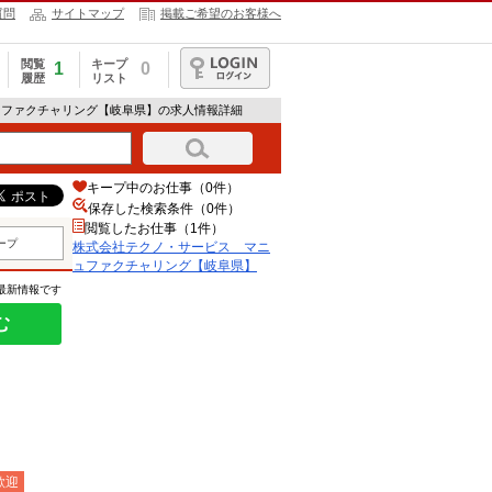
質問
サイトマップ
掲載ご希望のお客様へ
閲覧
キープ
1
0
履歴
リスト
ログイン
ュファクチャリング【岐阜県】の求人情報詳細
キープ中のお仕事（0件）
保存した検索条件（
0
件）
閲覧したお仕事（1件）
ープ
株式会社テクノ・サービス マニ
ュファクチャリング【岐阜県】
の最新情報です
む
歓迎