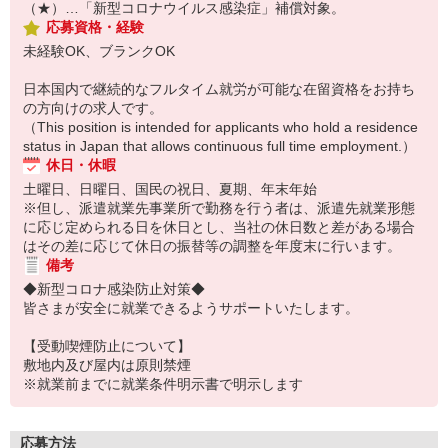
（★）…「新型コロナウイルス感染症」補償対象。
応募資格・経験
未経験OK、ブランクOK
日本国内で継続的なフルタイム就労が可能な在留資格をお持ち
の方向けの求人です。
（This position is intended for applicants who hold a residence
status in Japan that allows continuous full time employment.）
休日・休暇
土曜日、日曜日、国民の祝日、夏期、年末年始
※但し、派遣就業先事業所で勤務を行う者は、派遣先就業形態
に応じ定められる日を休日とし、当社の休日数と差がある場合
はその差に応じて休日の振替等の調整を年度末に行います。
備考
◆新型コロナ感染防止対策◆
皆さまが安全に就業できるようサポートいたします。
【受動喫煙防止について】
敷地内及び屋内は原則禁煙
※就業前までに就業条件明示書で明示します
応募方法