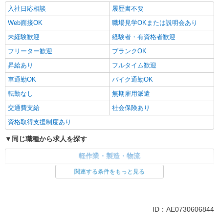
入社日応相談
履歴書不要
Web面接OK
職場見学OKまたは説明会あり
未経験歓迎
経験者・有資格者歓迎
フリーター歓迎
ブランクOK
昇給あり
フルタイム歓迎
車通勤OK
バイク通勤OK
転勤なし
無期雇用派遣
交通費支給
社会保険あり
資格取得支援制度あり
同じ職種から求人を探す
軽作業・製造・物流
入出庫・商品管理・検品・検査
製造・組立・加工
関連する条件をもっと見る
同じ特徴から求人を探す
未経験歓迎
車通勤OK
ID：AE0730606844
交通費支給
社会保険あり