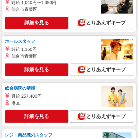
時給 1,040円〜1,390円
給1,750円以上（深夜手当含む） ◆月収例
仙台市青葉区
246,400円 （日勤シフト10時〜19時 週5日勤務の
愛知県あま市 ★上記以外にも多数派遣先有
場合） 時給1,400円×8h×22日勤務
詳細を見る
とりあえずキープ
詳細を見る
キープ
派遣社員
ホールスタッフ
LAPI-Staff株式会社 東海エリア/軽作業
時給 1,150円
プレゼントの仕分け作業など
仙台市青葉区
時給1,750円以上（深夜手当含む）＋交通費全
額支給 ◆月収例 308,000円 （夜勤シフト 21時〜
詳細を見る
とりあえずキープ
翌6時 週5日勤務の場合） 時給1,750円×8h×22日勤
愛知県あま市 ★上記以外にも多数派遣先有
務
総合病院の清掃
詳細を見る
キープ
月給 257,400円
派遣社員
港区
LAPI-Staff株式会社 東海エリア/軽作業
家具・雑貨の仕分け・シール貼り・梱包
詳細を見る
とりあえずキープ
時給1,400円以上＋交通費全額支給 ※夜勤は時
給1,750円以上（深夜手当含む） ◆月収例
246,400円 （日勤シフト10時〜19時 週5日勤務の
レジ・商品陳列スタッフ
愛知県あま市 ★上記以外にも多数派遣先有