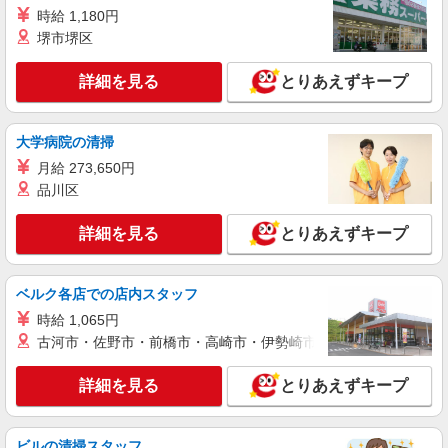
場合） 時給1,400円×8h×22日勤務
時給 1,180円
堺市堺区
詳細を見る
キープ
詳細を見る
とりあえずキープ
派遣社員
LAPI-Staff株式会社 東海エリア/軽作業
DVD・ゲーム等のシール貼り・ピッキング
大学病院の清掃
時給1,750円以上（深夜手当含む）＋交通費全
月給 273,650円
額支給 ◆月収例 308,000円 （夜勤シフト 21時〜
品川区
翌6時 週5日勤務の場合） 時給1,750円×8h×22日勤
愛知県あま市 ★上記以外にも多数派遣先有
務
詳細を見る
とりあえずキープ
詳細を見る
キープ
派遣社員
ベルク各店での店内スタッフ
LAPI-Staff株式会社 東海エリア/軽作業
時給 1,065円
製菓用品のシール貼り、仕分け、梱包
古河市・佐野市・前橋市・高崎市・伊勢崎市・太田市・館林市・
時給1,400円以上＋交通費全額支給 ※夜勤は時
給1,750円以上（深夜手当含む） ◆月収例
詳細を見る
とりあえずキープ
246,400円 （日勤シフト10時〜19時 週5日勤務の
愛知県あま市 ★上記以外にも多数派遣先有
場合） 時給1,400円×8h×22日勤務
詳細を見る
キープ
ビルの清掃スタッフ