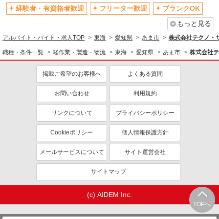
経験者・有資格者歓迎
フリーター歓迎
ブランクOK
もっと見る
アルバイト・バイト・求人TOP
東海
愛知県
あま市
株式会社テクノ・
職種・条件一覧
軽作業・製造・物流
東海
愛知県
あま市
株式会社テ
掲載ご希望のお客様へ
よくある質問
お問い合わせ
利用規約
リンクについて
プライバシーポリシー
Cookieポリシー
個人情報保護方針
メールサービスについて
サイト運営会社
サイトマップ
(c) AIDEM Inc.
TOPへ