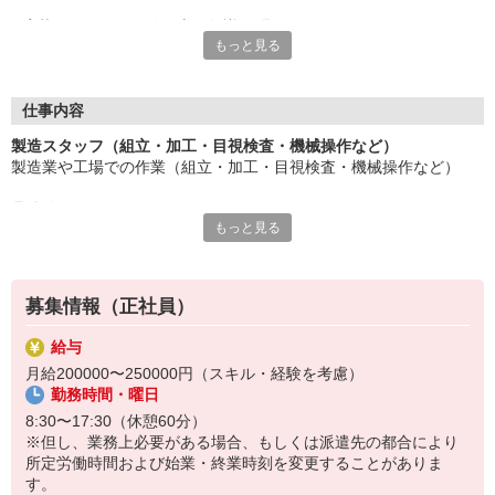
応募にあたり、経験や専門知識は問いません。
もっと見る
約束を守ること、きちんと連絡をすること、前向きに仕事へ取り
組むこと。
そんな姿勢を大切にできる方を歓迎します。
また、勤務時間やシフトなど柔軟に対応いただける方は、ご紹介
仕事内容
できるお仕事の幅も広がります。
製造スタッフ（組立・加工・目視検査・機械操作など）
製造業や工場での作業（組立・加工・目視検査・機械操作など）
長く働きたい――
その想いを、ここで実現しませんか？
具体的には・・・
製造業で正社員としてキャリアを築きたい方、ぜひご応募くださ
もっと見る
製品に不備がないか目視チェック
い。
部品を機械にセットしてボタン操作などなど
複雑な作業や力仕事はほとんどなく覚えやすいものばかり！
募集情報（正社員）
未経験の方もすぐに慣れていただけると思います。
給与
※当社（株）テクノ・サービスに正社員採用の上で、派遣就業先事
月給200000〜250000円（スキル・経験を考慮）
業所へ派遣となります。
勤務時間・曜日
8:30〜17:30（休憩60分）
※但し、業務上必要がある場合、もしくは派遣先の都合により
所定労働時間および始業・終業時刻を変更することがありま
す。