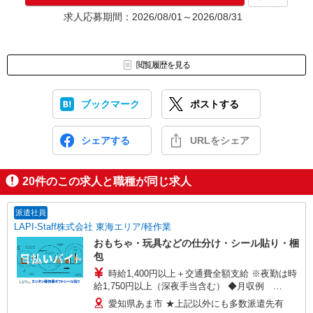
★入社前に配属先が決定する場合もございます。
求人応募期間：2026/08/01～2026/08/31
いずれの場合も、入社された時点で給与が発生します。（当社規
定あり）
▼面接地▼
閲覧履歴を見る
株式会社テクノ・サービス 名古屋営業所
〒461-0005 愛知県名古屋市東区東桜1-10-24 栄大野ビル4階
ブックマーク
ポストする
シェアする
URLをシェア
20
件のこの求人と職種が同じ求人
派遣社員
LAPI-Staff株式会社 東海エリア/軽作業
おもちゃ・玩具などの仕分け・シール貼り・梱
包
時給1,400円以上＋交通費全額支給 ※夜勤は時
給1,750円以上（深夜手当含む） ◆月収例
246,400円 （日勤シフト10時〜19時 週5日勤務の
愛知県あま市 ★上記以外にも多数派遣先有
場合） 時給1,400円×8h×22日勤務