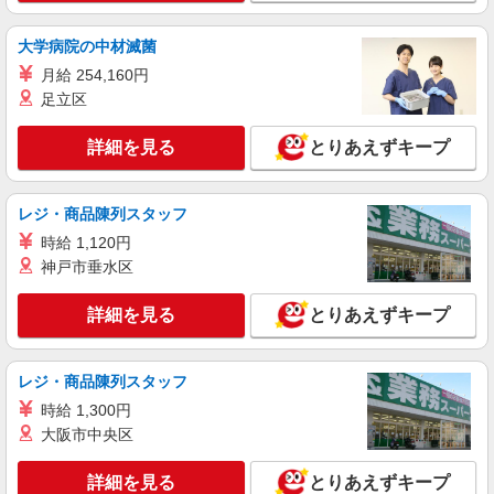
包
時給1,750円以上（深夜手当含む）＋交通費全
大学病院の中材滅菌
額支給 ◆月収例 308,000円 （夜勤シフト 21時〜
月給 254,160円
翌6時 週5日勤務の場合） 時給1,750円×8h×22日勤
愛知県あま市 ★上記以外にも多数派遣先有
務
足立区
詳細を見る
キープ
詳細を見る
とりあえずキープ
派遣社員
LAPI-Staff株式会社 東海エリア/軽作業
レジ・商品陳列スタッフ
DVD・ゲームの仕分け・検品など
時給 1,120円
時給1,400円以上＋交通費全額支給 ※夜勤は時
神戸市垂水区
給1,750円以上（深夜手当含む） ◆月収例
246,400円 （日勤シフト10時〜19時 週5日勤務の
愛知県あま市 ★上記以外にも多数派遣先有
詳細を見る
とりあえずキープ
場合） 時給1,400円×8h×22日勤務
詳細を見る
キープ
レジ・商品陳列スタッフ
時給 1,300円
大阪市中央区
詳細を見る
とりあえずキープ