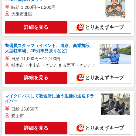
時給 1,200円〜1,200円
派遣社員
大阪市北区
LAPI-Staff株式会社 東海エリア/軽作業
ギフト・ゲーム等のシール貼り・包装・仕分け
詳細を見る
とりあえずキープ
時給1,750円以上（深夜手当含む）＋交通費全
額支給 ◆月収例 308,000円 （夜勤シフト 21時〜
翌6時 週5日勤務の場合） 時給1,750円×8h×22日勤
警備員スタッフ（イベント、道路、商業施設、
愛知県あま市 ★上記以外にも多数派遣先有
務
大型駐車場、JR列車見張りなど）
日給 11,000円〜12,100円
詳細を見る
キープ
栃木市・小山市・さいたま市西区・さいたま市岩槻区・久喜市・
派遣社員
詳細を見る
とりあえずキープ
LAPI-Staff株式会社 東海エリア/軽作業
ゲーム・DVDのピッキング・仕分け
時給1,750円以上（深夜手当含む）＋交通費全
マイクロバスにて教習所に通う生徒の送迎ドラ
額支給 ◆月収例 308,000円 （夜勤シフト 21時〜
イバー
翌6時 週5日勤務の場合） 時給1,750円×8h×22日勤
愛知県あま市 ★上記以外にも多数派遣先有
日給 15,850円
務
箕面市
詳細を見る
キープ
詳細を見る
とりあえずキープ
派遣社員