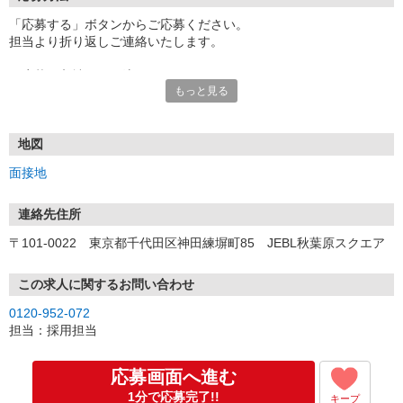
「応募する」ボタンからご応募ください。
担当より折り返しご連絡いたします。
≪応募〜入社までの流れ≫
もっと見る
▼書類選考（最短翌営業日）
*応募時にいただいた内容で書類選考させていただきます。
▼面接（最短翌営業日、30分程度）
*来社面接またはオンライン面接が可能です。
地図
*面接時、履歴書・職務経歴書の提出は不要です。
面接地
（応募情報不足の場合は、履歴書・職務経歴書を頂くケースがあ
ります。）
▼内定（面接後、最短翌営業日）
連絡先住所
*当社より内定通知をお送りします。
〒101-0022 東京都千代田区神田練塀町85 JEBL秋葉原スクエア
*内定にご承諾いただけましたら、採用決定となります。
▼入社（毎月1日、16日 ※休日の場合は後倒し）
*当社の正社員としてご入社いただきます。
この求人に関するお問い合わせ
*辞令の授与、オリエンテーションをお受けいただきます。
0120-952-072
▼配属先の決定（★）
担当：採用担当
*当社が配属先を決定します。
*配属先を実際にご確認いただき、最終確定します。
▼就業開始
応募画面へ進む
*配属先にて、当社の派遣スタッフとしてご就業いただきます。
1分で応募完了!!
キープ