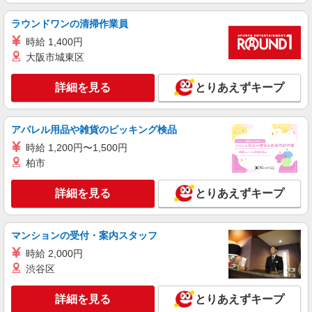
LAPI-Staff株式会社 東海エリア/軽作業
ラウンドワンの清掃作業員
アニメグッズやお菓子等の仕分け、梱包
時給 1,400円
時給1,750円以上（深夜手当含む）＋交通費全
額支給 ◆月収例 308,000円 （夜勤シフト 21時〜
大阪市城東区
翌6時 週5日勤務の場合） 時給1,750円×8h×22日勤
愛知県あま市 ★上記以外にも多数派遣先有
務
詳細を見る
とりあえずキープ
詳細を見る
キープ
アパレル用品や雑貨のピッキング検品
派遣社員
時給 1,200円〜1,500円
LAPI-Staff株式会社 東海エリア/軽作業
柏市
ゲーム・DVDのピッキング・仕分け
時給1,750円以上（深夜手当含む）＋交通費全
詳細を見る
とりあえずキープ
額支給 ◆月収例 308,000円 （夜勤シフト 21時〜
翌6時 週5日勤務の場合） 時給1,750円×8h×22日勤
愛知県あま市 ★上記以外にも多数派遣先有
務
マンションの受付・案内スタッフ
詳細を見る
キープ
時給 2,000円
渋谷区
派遣社員
LAPI-Staff株式会社 東海エリア/軽作業
詳細を見る
とりあえずキープ
おもちゃ・玩具などの仕分け・シール貼り・梱