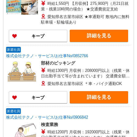
時給1,550円 【月収例】275,900円（月21日就
業・残業10時間の場合） ★交通費規定支給
愛知県名古屋市緑区 ★車通勤可 敷地内に無料
駐車場・駐輪場あり
詳細を見る
キープ
派遣社員
株式会社テクノ・サービス/お仕事No/0852766
部材のピッキング
時給1300円 月収例：208000円以上（残業・休
日出勤手当て等が含まれています） 交通費全額支
給
愛知県名古屋市緑区 ＊車・バイク通勤OK
詳細を見る
キープ
派遣社員
株式会社テクノ・サービス/お仕事No/0906842
検査業務
時給1200円 月収例：192000円以上（残業・休