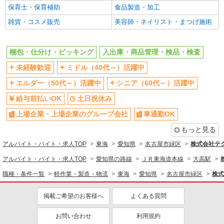
保育士・保育補助
食品製造・加工
雑貨・コスメ販売
美容師・ネイリスト・まつげ施術
梱包・仕分け・ピッキング
入出庫・商品管理・検品・検査
未経験歓迎
ミドル（40代～）活躍中
エルダー（50代～）活躍中
シニア（60代～）活躍中
給与前払いOK
土日祝休み
上場企業・上場企業のグループ会社
車通勤OK
もっと見る
アルバイト・バイト・求人TOP
東海
愛知県
名古屋市緑区
株式会社テ
アルバイト・バイト・求人TOP
愛知県の路線
ＪＲ東海道本線
大高駅
職種・条件一覧
軽作業・製造・物流
東海
愛知県
名古屋市緑区
株式
掲載ご希望のお客様へ
よくある質問
お問い合わせ
利用規約