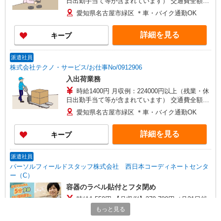
日出勤手当て等が含まれています） 交通費全額支
給
愛知県名古屋市緑区 ＊車・バイク通勤OK
詳細を見る
キープ
派遣社員
株式会社テクノ・サービス/お仕事No/0912906
入出荷業務
時給1400円 月収例：224000円以上（残業・休
日出勤手当て等が含まれています） 交通費全額支
給
愛知県名古屋市緑区 ＊車・バイク通勤OK
詳細を見る
キープ
派遣社員
パーソルフィールドスタッフ株式会社 西日本コーディネートセンタ
ー（C）
容器のラベル貼付とフタ閉め
時給1,550円 【月収例】279,780円（月21日就
業・残業10時間の場合） ★交通費規定支給
もっと見る
愛知県名古屋市緑区 ★車通勤可 敷地内に無料