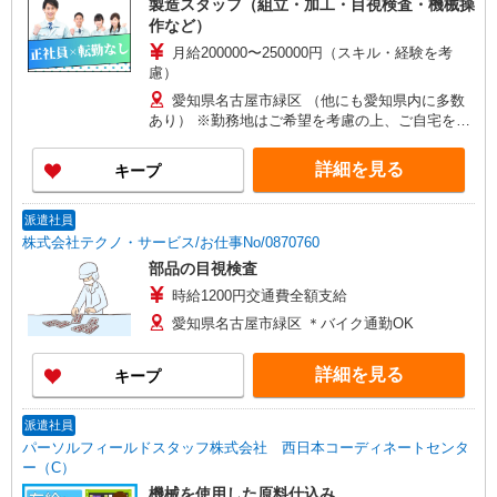
製造スタッフ（組立・加工・目視検査・機械操
作など）
月給200000〜250000円（スキル・経験を考
慮）
愛知県名古屋市緑区 （他にも愛知県内に多数
あり） ※勤務地はご希望を考慮の上、ご自宅を中
心に通勤時間120分圏内のエリアとなります。（転
勤なし）
詳細を見る
キープ
派遣社員
株式会社テクノ・サービス/お仕事No/0870760
部品の目視検査
時給1200円交通費全額支給
愛知県名古屋市緑区 ＊バイク通勤OK
詳細を見る
キープ
派遣社員
パーソルフィールドスタッフ株式会社 西日本コーディネートセンタ
ー（C）
機械を使用した原料仕込み