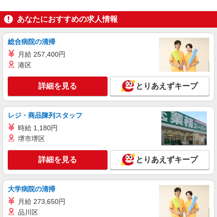
駐車場・駐輪場あり
あなたにおすすめの求人情報
詳細を見る
キープ
総合病院の清掃
派遣社員
月給 257,400円
株式会社テクノ・サービス/お仕事No/0889577
港区
ゴム製品の検査業務
時給1260円 月収例：201600円以上（残業・休
詳細を見る
とりあえずキープ
日出勤手当て等が含まれています） 交通費全額支
給
愛知県名古屋市緑区 ＊車・バイク通勤OK
レジ・商品陳列スタッフ
詳細を見る
キープ
時給 1,180円
堺市堺区
契約社員
パーソルファクトリーパートナーズ株式会社
詳細を見る
とりあえずキープ
飲料のピッキング／軽作業（日勤）
時給1380円 ※交通費全額支給（規定あり）
大学病院の清掃
【月収例】22.7万円（20日勤務＋残業20h）
月給 273,650円
愛知県名古屋市緑区大根山1-701-12
品川区