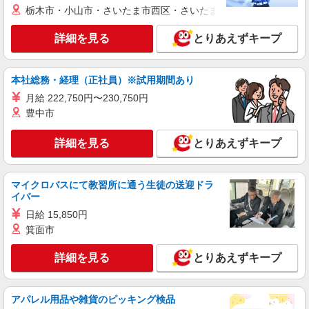
詳細を見る
キープ
栃木市・小山市・さいたま市西区・さいたま市岩槻区・久喜市・
派遣社員
詳細を見る
とりあえずキープ
株式会社ユース/y01_every-7-e
【要自動車整備士3級】トラックでの古紙回収
業務と自動車整備のお仕事
本社総務・経理（正社員）※試用期間あり
時給1200円
月給 222,750円〜230,750円
豊中市
愛知県名古屋市緑区
詳細を見る
とりあえずキープ
詳細を見る
キープ
パート
マイクロバスにて教習所に通う生徒の送迎ドラ
しまむら 滝ノ水店
イバー
衣料品の販売・接客スタッフ
日給 15,850円
時給1,440円
箕面市
滝ノ水店／愛知県名古屋市緑区滝ノ水5丁目
1401 2F
詳細を見る
とりあえずキープ
詳細を見る
キープ
アパレル用品や雑貨のピッキング検品