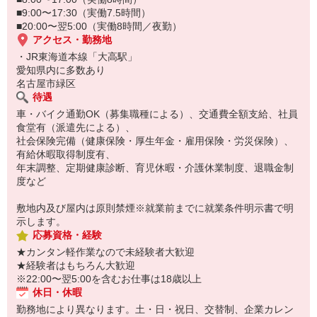
■9:00〜17:30（実働7.5時間）
■20:00〜翌5:00（実働8時間／夜勤）
アクセス・勤務地
・JR東海道本線「大高駅」
愛知県内に多数あり
名古屋市緑区
待遇
車・バイク通勤OK（募集職種による）、交通費全額支給、社員
食堂有（派遣先による）、
社会保険完備（健康保険・厚生年金・雇用保険・労災保険）、
有給休暇取得制度有、
年末調整、定期健康診断、育児休暇・介護休業制度、退職金制
度など
敷地内及び屋内は原則禁煙※就業前までに就業条件明示書で明
示します。
応募資格・経験
★カンタン軽作業なので未経験者大歓迎
★経験者はもちろん大歓迎
※22:00〜翌5:00を含むお仕事は18歳以上
休日・休暇
勤務地により異なります。土・日・祝日、交替制、企業カレン