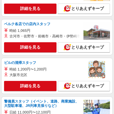
詳細を見る
キープ
詳細を見る
とりあえずキープ
派遣社員
株式会社日本ワークプレイス/Aichi348
ベルク各店での店内スタッフ
【愛知県名古屋市緑区】ナンバープレートに付
時給 1,065円
着したほこりや汚れの確認業務/時給1430円/日
古河市・佐野市・前橋市・高崎市・伊勢崎市・太田市・館林市・
勤/土日休み/残業なし
時給1430円
愛知県名古屋市緑区鳴海町山下 車・バイク・
詳細を見る
とりあえずキープ
自転車通勤可（無料駐車場有 ※敷地外徒歩1分）
面接地について：中部支店 ◆面接地住所：愛知県
一宮市栄1-3-29 東海ビル3F
詳細を見る
キープ
ビルの清掃スタッフ
時給 1,200円〜1,200円
派遣社員
大阪市北区
株式会社日本ワークプレイス/Aichi352
【愛知県名古屋市緑区】金属加工(パイプの曲
詳細を見る
とりあえずキープ
げ）、溶接/時給1300円/日勤/土日休み
時給1300円
愛知県名古屋市緑区大高町川添 自転車通勤可
警備員スタッフ（イベント、道路、商業施設、
面接地について：中部支店 ◆面接地住所：愛知県
大型駐車場、JR列車見張りなど）
一宮市栄1-3-29 東海ビル3F
日給 11,000円〜12,100円