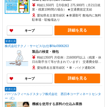
時給1,550円 【月収例】275,900円（月21日就
業・残業10時間の場合） ★交通費規定支給
愛知県名古屋市緑区 ★車通勤可 敷地内に無料
駐車場・駐輪場あり
詳細を見る
キープ
派遣社員
株式会社テクノ・サービス/お仕事No/0906263
製品の検査・梱包
時給1350円 月収例：216000円以上（残業・休
日出勤手当て等が含まれています） 交通費全額支
給
愛知県名古屋市緑区 ＊車・バイク通勤OK
詳細を見る
キープ
派遣社員
パーソルフィールドスタッフ株式会社 西日本コーディネートセンタ
ー（C）
機械を使用する原料の仕込み業務