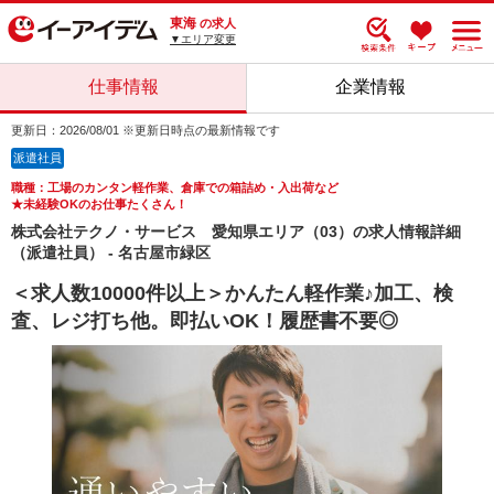
東海
の求人
▼エリア変更
仕事情報
企業情報
更新日：2026/08/01 ※更新日時点の最新情報です
派遣社員
職種：工場のカンタン軽作業、倉庫での箱詰め・入出荷など
★未経験OKのお仕事たくさん！
株式会社テクノ・サービス 愛知県エリア（03）の求人情報詳細
（派遣社員） - 名古屋市緑区
＜求人数10000件以上＞かんたん軽作業♪加工、検
査、レジ打ち他。即払いOK！履歴書不要◎