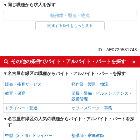
同じ職種から求人を探す
軽作業・製造・物流
梱包・仕分け・ピッキング
入出庫・商品管理・検品・検査
関連する条件をもっと見る
同じ特徴から求人を探す
未経験歓迎
ミドル（40代～）活躍中
ID：AE0729581743
土日祝休み
上場企業・上場企業のグループ会
その他の条件でバイト・アルバイト・パートを探す
社
車通勤OK
交通費支給
名古屋市緑区の職種からバイト・アルバイト・パートを探す
社会保険あり
販売・接客サービス
軽作業・製造・物流
教育・保育
清掃・警備・ビルメンテナンス・
設備管理
ドライバー・配達
オフィスワーク・事務
名古屋市緑区の人気の職種からバイト・アルバイト・パートを探
す
中型（2t・4t）ドライバー
塾講師・家庭教師