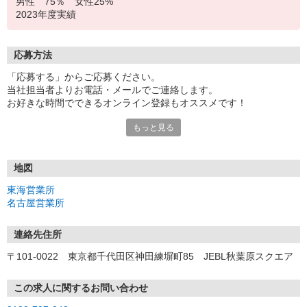
男性 75％ 女性25%
2023年度実績
応募方法
「応募する」からご応募ください。
当社担当者よりお電話・メールでご連絡します。
お好きな時間でできるオンライン登録もオススメです！
もっと見る
＜東海営業所＞
〒440-0888 愛知県豊橋市駅前大通3-35 豊橋コアビル 2F
＜名古屋営業所＞
地図
〒461-0005 愛知県名古屋市東区東桜一丁目10番24号 栄大野ビ
東海営業所
ル 4F
名古屋営業所
連絡先住所
〒101-0022 東京都千代田区神田練塀町85 JEBL秋葉原スクエア
この求人に関するお問い合わせ