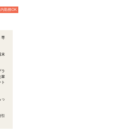
内勤務OK
、専
週末
。
プラ
先輩
ート
もっ
割引