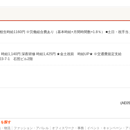
研修 時給1,140円 深夜研修 時給1,425円 ★金土祝前 時給UP★ ※交通費規定支給
-7-1 石照ビル2階
(AE0
トを探す
造・物流
ファッション・アパレル
オフィスワーク・事務
イベント・キャンペーン・ア