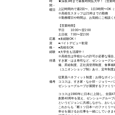
時
★深夜3時まで募集時間拡大中！（営業
間・
上記時間内で週2回〜、1日3時間〜OK
曜日
※高校生スタッフは21時までの勤務
※勤務曜日や時間は、お気軽にご相談く
【営業時間】
平日 10:00〜翌2:00
土日祝 7:00〜翌2:00
応募
●未経験OK！
資
●バイトデビュー歓迎
格・
●高校生OK
経験
●大学生も活躍中！
※高校生は学校からの許可が必要な場合
待遇
すき家・はま寿司など、ゼンショーグル
備、昇給制度、正社員登用制度、食事補
（ユニオンショップ制）あり、定年制度あ
従業員ベネフィット制度：お得なポイン
備考
ココスは、すき家・なか卯・ジョリーパ
ゼンショーグループが展開するファミリ
ココスは1980年に日本に上陸し、全国
創業40周年を迎え、ゼンショーグルー
というビジョンに共感しながら、おいし
これからも「断トツ日本一のファミリー
幸せを届けるお仕事を一緒にしていきま