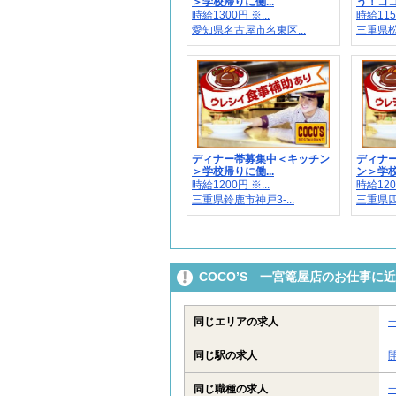
＞学校帰りに働...
う！ココ
時給1300円 ※...
時給1150
愛知県名古屋市名東区...
三重県松
ディナー帯募集中＜キッチン
ディナ
＞学校帰りに働...
ン＞学校
時給1200円 ※...
時給1200
三重県鈴鹿市神戸3-...
三重県四
COCO’S 一宮篭屋店のお仕事に
同じエリアの求人
同じ駅の求人
同じ職種の求人