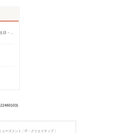
時給1200円 ※22:00以降は時給1500円 ※高校生時給1160円 ※労働組合費あり（基本時給×月間時間数×1.8％） ■土日・祝手当 土日・祝は時給＋50円
522460103)
ミューズメント
IT・クリエイティブ