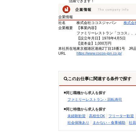
活躍できます！
企業情報
社名
株式会社ココスジャパン
株式会
企業概要
【事業内容】
ファミリーレストラン「ココス」、
【設立年月日】1978年4月5日
【資本金】1,000万円
本社所在地
東京都港区港南2丁目18番1号 JR
URL
https://www.cocos-jpn.co.jp/
このお仕事に関連する条件で探す
同じ職種から求人を探す
ファミリーレストラン・回転寿司
同じ特徴から求人を探す
未経験歓迎
高校生OK
フリーター歓迎
社会保険あり
まかない・食事補助
社員