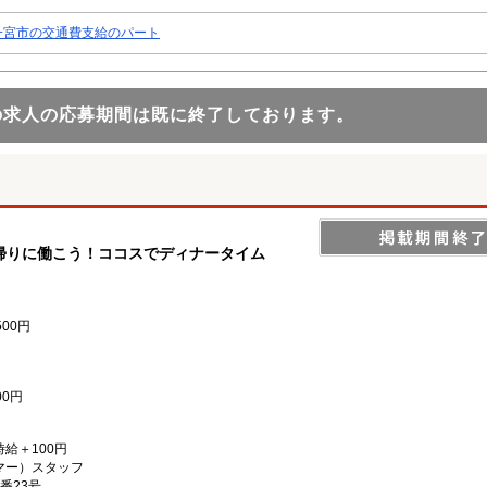
一宮市の交通費支給のパート
の求人の応募期間は既に終了しております。
帰りに働こう！ココスでディナータイム
500円
0円
時給＋100円
マー）スタッフ
番23号