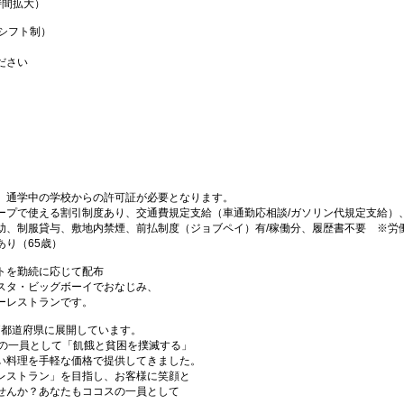
時間拡大）
（シフト制）
ださい
、通学中の学校からの許可証が必要となります。
ープで使える割引制度あり、交通費規定支給（車通勤応相談/ガソリン代規定支給）
助、制服貸与、敷地内禁煙、前払制度（ジョブペイ）有/稼働分、履歴書不要 ※労
り（65歳）
トを勤続に応じて配布
スタ・ビッグボーイでおなじみ、
ーレストランです。
47都道府県に展開しています。
プの一員として「飢餓と貧困を撲滅する」
い料理を手軽な価格で提供してきました。
レストラン」を目指し、お客様に笑顔と
せんか？あなたもココスの一員として