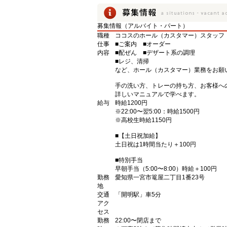
募集情報（アルバイト・パート）
職種
ココスのホール（カスタマー）スタッフ
仕事
■ご案内 ■オーダー
内容
■配ぜん ■デザート系の調理
■レジ、清掃
など、ホール（カスタマー）業務をお願
手の洗い方、トレーの持ち方、お客様へ
詳しいマニュアルで学べます。
給与
時給1200円
※22:00〜翌5:00：時給1500円
※高校生時給1150円
■【土日祝加給】
土日祝は1時間当たり＋100円
■特別手当
早朝手当（5:00〜8:00）時給＋100円
勤務
愛知県一宮市篭屋二丁目1番23号
地
交通
「開明駅」車5分
アク
セス
勤務
22:00〜閉店まで