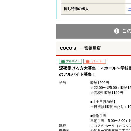
同じ特徴の求人
こ
COCO’S 一宮篭屋店
アルバイト
パート
深夜働ける方大募集！＜ホール＞学校
のアルバイト募集！
給与
時給1200円
※22:00〜翌5:00：時給1
※高校生時給1150円
■【土日祝加給】
土日祝は1時間当たり＋10
■特別手当
早朝手当（5:00〜8:00）
職種
ココスのホール（カスタ
勤務地
愛知県一宮市篭屋二丁目1