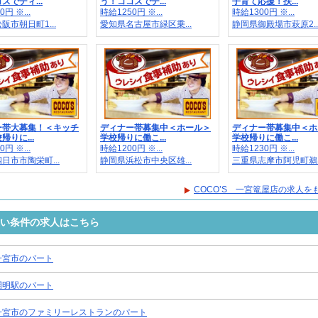
スでディ...
う！ココスでデ...
子育て応援！扶...
円 ※...
時給1250円 ※...
時給1300円 ※...
阪市朝日町1...
愛知県名古屋市緑区乗...
静岡県御殿場市萩原2..
ー帯大募集！＜キッチ
ディナー帯募集中＜ホール＞
ディナー帯募集中＜ホ
帰りに...
学校帰りに働こ...
学校帰りに働こ...
円 ※...
時給1200円 ※...
時給1230円 ※...
日市市陶栄町...
静岡県浜松市中央区雄...
三重県志摩市阿児町鵜..
COCO’S 一宮篭屋店の求人を
近い条件の求人はこちら
一宮市のパート
開明駅のパート
一宮市のファミリーレストランのパート