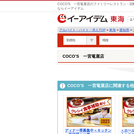
COCO’S 一宮篭屋店のファミリーレストラン・回
ならイーアイデム
エ
東海
アルバイト・バイト・求人TOP
>
東海
>
愛知県
>
勤務地
職種
COCO’S 一宮篭屋店
COCO’S 一宮篭屋店に関連する
ディナー帯募集中＜キッチン
＜ホー