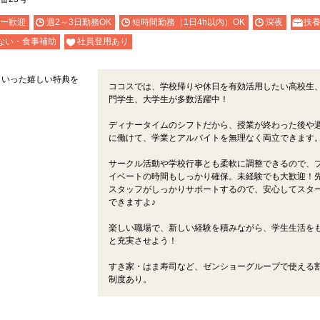
ー歓迎
週2～3日勤務OK
短時間勤務（1日4h以内）OK
深夜
扶養
ない・食事補助
社員登用あり
といった嬉しい特典を
ココスでは、学校帰りや休日を有効活用したい高校生
門学生、大学生が多数活躍中！
ディナータイムのシフトだから、授業が終わった後や
に働けて、学業とアルバイトを無理なく両立できます
サークル活動や学校行事とも柔軟に調整できるので、
イベートの時間もしっかり確保。未経験でも大歓迎！
スタッフがしっかりサポートするので、安心してスタ
できますよ♪
楽しい職場で、新しい経験を積みながら、学生生活を
と充実させよう！
すき家・はま寿司など、ゼンショーグループで使える
制度あり。