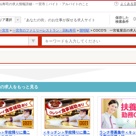
よくある
転寿司の求人情報詳細 - 一宮市｜バイト・アルバイトのこと
保存した
0
リア選択
「あなたの街」のお仕事が探せる求人サイト
検索条件
一宮市
>
一宮市のファミリーレストラン・回転寿司
>
開明駅
> COCO’S 一宮篭屋店の求
他の求人をもっと見る
ル＞学校帰りに働こ
＜キッチン＞学校帰りに働こ
ランチ帯募集中＜キッ