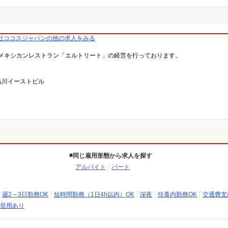
社ココスジャパンの他の求人をみる
メキシカンレストラン「エルトリート」の経営を行っております。
品川イーストビル
同じ雇用形態から求人を探す
アルバイト
パート
週2～3日勤務OK
短時間勤務（1日4h以内）OK
深夜
扶養内勤務OK
交通費支
登用あり