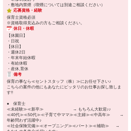
・敷地内禁煙（喫煙については別途ご相談ください）
応募資格・経験
保育士資格必須
※資格取得見込みの方もご相談ください。
休日・休暇
【休園日】
・日祝
【休日】
・週休2日
・年末年始休暇
・有給休暇
・産休,育休
備考
保育の事なら≪セントスタッフ（株）≫にお任せ下さい♪
こちらの案件の他にもあなたにピッタリのお仕事お探し致しま
す!!
● 保育士
≪未経験≫≪新卒≫ → もちろん大歓迎♪♪
≪40代≫≪50代≫≪子育て中ママ≫≪主婦≫≪中高年≫ →
年齢問わず活躍中♪
≪社会保険完備≫≪オープニング≫≪パート≫≪補助≫ →