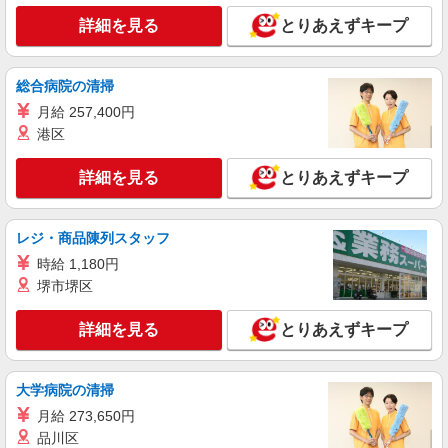
与額 ※中途職歴加算あり ＜賞与＞ 年2回 4.6ヶ
詳細を見る
月（1年目は2.65ヶ月） ＜昇給＞ 年1回 7,130円
とりあえずキープ
愛知県名古屋市千種区にある認定こども園
＜住宅手当＞ 月11,500円までの支給 交通費：その
他 通勤手当あり 直線距離2キロ以上条件あり
詳細を見る
キープ
総合病院の清掃
月給 257,400円
派遣社員
紹介予定派遣
港区
ベルサンテ株式会社 名古屋支社
保育士/週3日 9-17時 駅チカ5分
詳細を見る
とりあえずキープ
【時給】1,320円〜 ・交通費全額支給 （車通
勤の場合も駐車場代・ガソリン代は弊社負担） ・
各種保険完備 ・昇給あり
愛知県名古屋市千種区にある私立認可保育園
レジ・商品陳列スタッフ
時給 1,180円
詳細を見る
キープ
堺市堺区
派遣社員
紹介予定派遣
詳細を見る
とりあえずキープ
ベルサンテスタッフ株式会社 名古屋支社
保育士/千種区 9-17時 乳児担当 資格必須
大学病院の清掃
【時給】1480円〜1550円＋交通費別途全額支
給
月給 273,650円
愛知県名古屋市千種区にある私立認可保育園
品川区