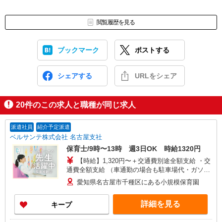
閲覧履歴を見る
ブックマーク
ポストする
シェアする
URLをシェア
20
件のこの求人と職種が同じ求人
派遣社員
紹介予定派遣
ベルサンテ株式会社 名古屋支社
保育士/9時〜13時 週3日OK 時給1320円
【時給】1,320円〜＋交通費別途全額支給 ・交
通費全額支給 （車通勤の場合も駐車場代・ガソリ
ン代は弊社負担） ・各種保険完備 ・昇給あり
愛知県名古屋市千種区にある小規模保育園
詳細を見る
キープ