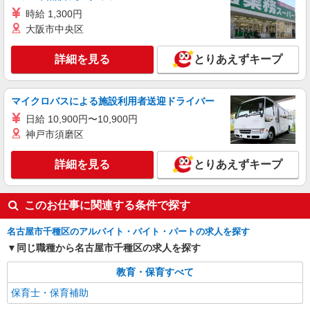
保育士
時給 1,300円
大阪市中央区
・時給：1,250円〜1,500円 ※就業条件や職務
内容によって決定致します。 ・交通費：支給あり
※給与幅は経験・能力による
詳細を見る
とりあえずキープ
愛知県名古屋市千種区下方町3
詳細を見る
キープ
マイクロバスによる施設利用者送迎ドライバー
日給 10,900円〜10,900円
派遣社員
神戸市須磨区
セントスタッフ株式会社 名古屋支店（228881)
保育士
詳細を見る
とりあえずキープ
・時給 1,400円〜1,500円 ※職務内容や就業条
件により決定 交通費：支給あり 昇給：あり （月
収例） 時給1,400円×1日8時間×月20日の場合
愛知県名古屋市千種区清明山1
このお仕事に関連する条件で探す
224,000円 ※給与幅は経験・能力による
詳細を見る
キープ
名古屋市千種区のアルバイト・バイト・パートの求人を探す
同じ職種から名古屋市千種区の求人を探す
教育・保育すべて
保育士・保育補助