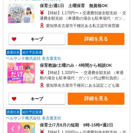
保育士/週1日 土曜保育 無資格OK
【時給】1,170円〜＋交通費別途全額支給 ・交
通費全額支給 （車通勤の場合も駐車場代・ガソリ
ン代は弊社負担） ・各種保険完備 ・昇給あり
愛知県名古屋市千種区ある私立認可保育園
詳細を見る
キープ
派遣社員
紹介予定派遣
ベルサンテ株式会社 名古屋支社
保育教諭/土曜のみ・4時間から相談OK
【時給】1,320円〜 ・交通費全額支給 （車通
勤の場合も駐車場代・ガソリン代は弊社負担） ・
各種保険完備 ・昇給あり
愛知県名古屋市千種区にある認定こども園
詳細を見る
キープ
派遣社員
紹介予定派遣
ベルサンテ株式会社 名古屋支社
保育士/7月8月の短期 9時-15時×週2日
【時給】1,320円〜＋交通費別途全額支給 ・交