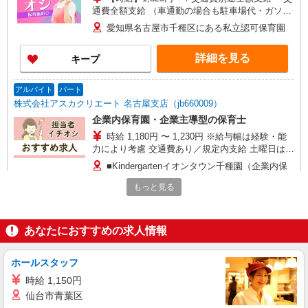
通費全額支給 （車通勤の場合も駐車場代・ガソリ
ン代は弊社負担） ・各種保険完備 ・昇給あり
愛知県名古屋市千種区にある私立認可保育園
詳細を見る
キープ
アルバイト
パート
株式会社アスカクリエート 名古屋支店（jb660009）
企業内保育園・企業主導型の保育士
時給 1,180円 〜 1,230円 ※給与幅は経験・能
力により考慮 交通費あり／規定内支給 土曜日は時
給＋50円
■Kindergartenイオンタウン千種園（企業内保
育園・企業主導型） 愛知県名古屋市千種区千種
もっと見る
21613イオンタウン千種店1F 駐車場あり
詳細を見る
キープ
あなたにおすすめの求人情報
正社員
ベルサンテスタッフ株式会社 名古屋支社
ホールスタッフ
保育園看護師/正社員 千種区 0歳児補助と看
時給 1,150円
護業務
仙台市青葉区
【月給】252,365円〜 ※上記は短大卒基準の給