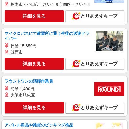
栃木市・小山市・さいたま市西区・さいたま市岩槻区・久喜市・
詳細を見る
キープ
詳細を見る
とりあえずキープ
派遣社員
セントスタッフ株式会社 名古屋支店（29752)
保育士
マイクロバスにて教習所に通う生徒の送迎ドラ
イバー
・時給 1,400円〜1,500円 ※職務内容や就業条
件により決定 交通費：支給あり 昇給：あり （月
日給 15,850円
収例） 時給1,400円×1日8時間×月20日の場合
愛知県名古屋市千種区川崎町1
箕面市
224,000円 ※給与幅は経験・能力による
詳細を見る
とりあえずキープ
詳細を見る
キープ
派遣社員
ラウンドワンの清掃作業員
セントスタッフ株式会社 名古屋支店（13331)
時給 1,400円
保育士
大阪市城東区
・時給：1,400円〜1,500円 ※就業条件や職務
内容によって決定致します。 ・交通費：支給あり
詳細を見る
※給与幅は経験・能力による
とりあえずキープ
愛知県名古屋市千種区宮根台1
詳細を見る
キープ
アパレル用品や雑貨のピッキング検品