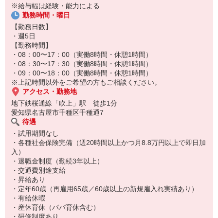
※給与幅は経験・能力による
・玩具や遊具の消毒
勤務時間・曜日
・保育活動の準備・・・等
【勤務日数】
・週5日
【勤務時間】
・08：00〜17：00（実働8時間・休憩1時間）
・08：30〜17：30（実働8時間・休憩1時間）
・09：00〜18：00（実働8時間・休憩1時間）
※上記時間以外をご希望の方もご相談ください。
アクセス・勤務地
地下鉄桜通線「吹上」駅 徒歩1分
愛知県名古屋市千種区千種通7
待遇
・試用期間なし
・各種社会保険完備（週20時間以上かつ月8.8万円以上で即日加
入）
・退職金制度（勤続3年以上）
・交通費別途支給
・昇給あり
・定年60歳（再雇用65歳／60歳以上の新規雇入れ実績あり）
・有給休暇
・産休育休（パパ育休含む）
・研修制度あり