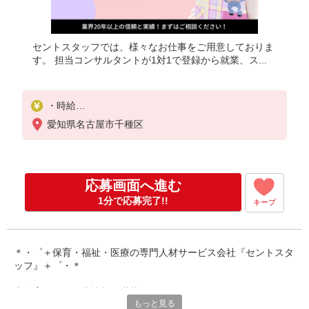
セントスタッフでは、様々なお仕事をご用意しておりま
す。 担当コンサルタントが1対1で登録から就業、ス...
・時給
1,400円〜1,500円
愛知県名古屋市千種区
※経験・能力により異なります。
※交通費は別途全額支給致します。
（月収例）
応募画面へ進む
時給1,500円×1日8時間×月20日の場合
月収：240,000円
1分で応募完了!!
キープ
※給与幅は経験・能力による
＊・゜＋保育・福祉・医療の専門人材サービス会社『セントスタ
ッフ』＋゜・＊
◎保育園のお仕事情報が満載です！
もっと見る
保育専門の人材サービスをしているからこそ、豊富な求人情報を