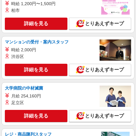
時給 1,200円〜1,500円
正社員
柏市
ぽっぽ保育所
病院内保育園の園長
詳細を見る
とりあえずキープ
月給26万円〜30万4,400円 固定残業時間（トー
タル） 15.00時間/月 残業代 2万6,300円〜3万700
円 基本給 233,700円〜273,700円 固定残業代15
愛知県名古屋市千種区若水一丁目2番23号
マンションの受付・案内スタッフ
時間分含む（26,300円〜30,700円)※15時間を超過
分は別途支給 ※経験により給与優遇 ※夜勤手当
時給 2,000円
詳細を見る
キープ
1,500円／回 ※深夜勤務割増賃金あり
渋谷区
派遣社員
詳細を見る
とりあえずキープ
セントスタッフ株式会社 名古屋支店（13938)
保育士
大学病院の中材滅菌
・時給：1,400円〜1,500円 ※就業条件や職務
内容によって決定致します。 ・交通費：支給あり
月給 254,160円
※給与幅は経験・能力による
愛知県名古屋市千種区新池町4
足立区
詳細を見る
キープ
詳細を見る
とりあえずキープ
派遣社員
レジ・商品陳列スタッフ
セントスタッフ株式会社 名古屋支店（13562)