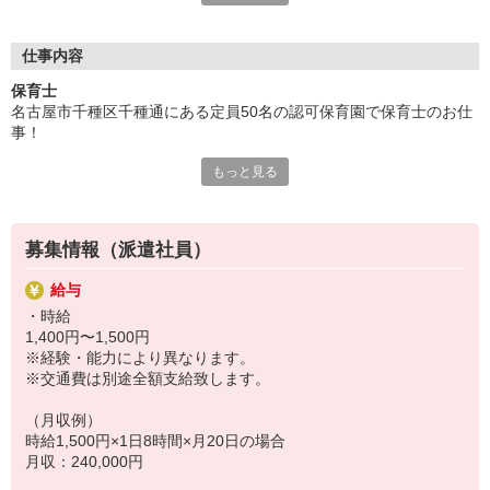
ご用意！
「せっかくなら通いやすい園が良い」「こんな園を探している」
「短時間で探してる」「いずれ正職員になりたい！」
仕事内容
など、あなたのご要望や気になることは何でも相談して下さい
保育士
ネ！
名古屋市千種区千種通にある定員50名の認可保育園で保育士のお仕
事！
もっと見る
【保育士業務】
・クラス運営に係る業務全般
・クラス担任業務（複数担任の可能性あり）
・食事／排泄／着脱の介助
募集情報（派遣社員）
・日々の遊びの提供
・指導計画（月案、週案、日案）の作成
給与
・個別経過記録の作成
・時給
・保護者様対応・・・等
1,400円〜1,500円
※経験・能力により異なります。
・クラス運営のサポート業務
※交通費は別途全額支給致します。
・複数保育士でのクラス運営サポート（複数担任）
・手薄になっているクラスのサポート（フリー保育士）
（月収例）
・障がい児保育のサポート（加配保育士）・・・等
時給1,500円×1日8時間×月20日の場合
月収：240,000円
・付随業務全般
・保育室内や園庭の環境整備