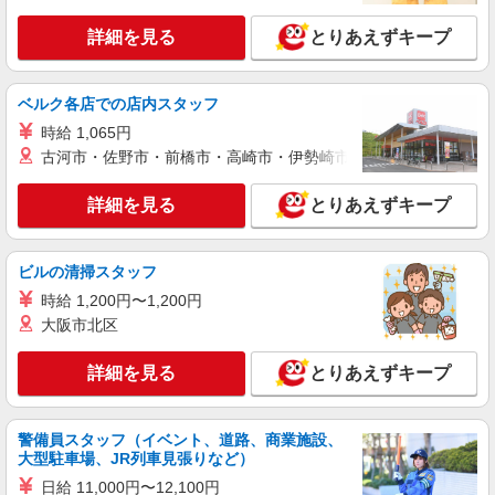
詳細を見る
キープ
詳細を見る
とりあえずキープ
派遣社員
紹介予定派遣
ベルク各店での店内スタッフ
ベルサンテ株式会社 名古屋支社
保育士/扶養内 9時〜14時など 月〜金 週3
時給 1,065円
日OK 弊社スタッフ在籍
古河市・佐野市・前橋市・高崎市・伊勢崎市・太田市・館林市・
【時給】1,320円〜＋交通費別途全額支給 ・交
通費全額支給 （車通勤の場合も駐車場代・ガソリ
詳細を見る
とりあえずキープ
ン代は弊社負担） ・各種保険完備 ・昇給あり
愛知県名古屋市千種区にある私立認可保育園
ビルの清掃スタッフ
詳細を見る
キープ
時給 1,200円〜1,200円
大阪市北区
派遣社員
紹介予定派遣
ベルサンテスタッフ株式会社 名古屋支社
詳細を見る
とりあえずキープ
保育士/本山駅徒歩5分 固定シフト 17時退
勤 土日祝休み 保育補助
【時給】1,480円〜＋交通費別途全額支給 ・交
警備員スタッフ（イベント、道路、商業施設、
通費全額支給 （車通勤の場合も駐車場代・ガソリ
大型駐車場、JR列車見張りなど）
ン代は弊社負担） ・各種保険完備 ・昇給あり
愛知県名古屋市千種区にある私立認可保育園
日給 11,000円〜12,100円