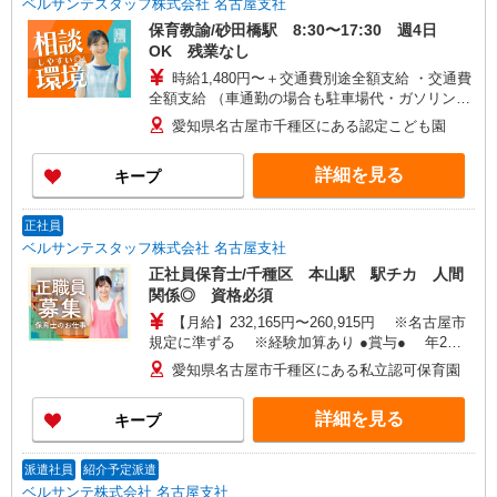
ベルサンテスタッフ株式会社 名古屋支社
保育教諭/砂田橋駅 8:30〜17:30 週4日
OK 残業なし
時給1,480円〜＋交通費別途全額支給 ・交通費
全額支給 （車通勤の場合も駐車場代・ガソリン代
は弊社負担） ・各種保険完備 ・昇給あり
愛知県名古屋市千種区にある認定こども園
詳細を見る
キープ
正社員
ベルサンテスタッフ株式会社 名古屋支社
正社員保育士/千種区 本山駅 駅チカ 人間
関係◎ 資格必須
【月給】232,165円〜260,915円 ※名古屋市
規定に準ずる ※経験加算あり ●賞与● 年2
回 4.2ヶ月 ●昇給● 年1回 2,000〜3,000円 ●住
愛知県名古屋市千種区にある私立認可保育園
宅手当● 月11,500円までの支給 ●交通費：一部
支給 月45,000円までの支給
詳細を見る
キープ
派遣社員
紹介予定派遣
ベルサンテ株式会社 名古屋支社