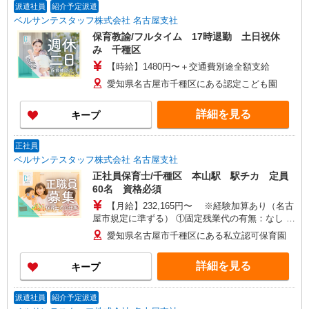
派遣社員
紹介予定派遣
ベルサンテスタッフ株式会社 名古屋支社
保育教諭/フルタイム 17時退勤 土日祝休
み 千種区
【時給】1480円〜＋交通費別途全額支給
愛知県名古屋市千種区にある認定こども園
詳細を見る
キープ
正社員
ベルサンテスタッフ株式会社 名古屋支社
正社員保育士/千種区 本山駅 駅チカ 定員
60名 資格必須
【月給】232,165円〜 ※経験加算あり（名古
屋市規定に準ずる） ①固定残業代の有無：なし ②
平均所定労働時間：約173時間／月 ③試用期間中
愛知県名古屋市千種区にある私立認可保育園
の固定残業代の有無：なし 交通費：その他 最高：
月45,000円までの支給あり
詳細を見る
キープ
派遣社員
紹介予定派遣