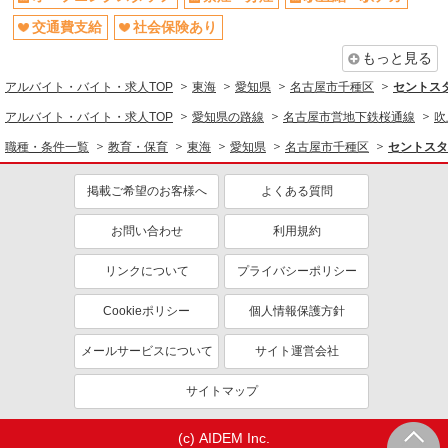
交通費支給
社会保険あり
もっと見る
アルバイト・バイト・求人TOP
東海
愛知県
名古屋市千種区
セントスタ
アルバイト・バイト・求人TOP
愛知県の路線
名古屋市営地下鉄桜通線
吹
職種・条件一覧
教育・保育
東海
愛知県
名古屋市千種区
セントスタ
掲載ご希望のお客様へ
よくある質問
お問い合わせ
利用規約
リンクについて
プライバシーポリシー
Cookieポリシー
個人情報保護方針
メールサービスについて
サイト運営会社
サイトマップ
(c) AIDEM Inc.