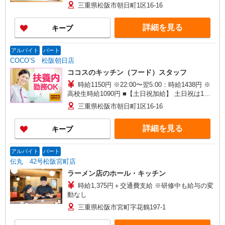
間当たり＋100円 ■特別手当 早朝手当（5:00〜
三重県松阪市朝日町1区16-16
8:00）時給＋100円
詳細を見る
キープ
アルバイト
パート
COCO’S 松阪朝日店
ココスのキッチン（フード）スタッフ
時給1150円 ※22:00〜翌5:00：時給1438円 ※
高校生時給1090円 ■【土日祝加給】 土日祝は1時
間当たり＋100円 ■特別手当 早朝手当（5:00〜
三重県松阪市朝日町1区16-16
8:00）時給＋100円
詳細を見る
キープ
アルバイト
パート
伝丸 42号松阪宮町店
ラーメン店のホール・キッチン
時給1,375円＋交通費支給 ※研修中も給与の変
動なし
三重県松阪市宮町字花鶴197-1