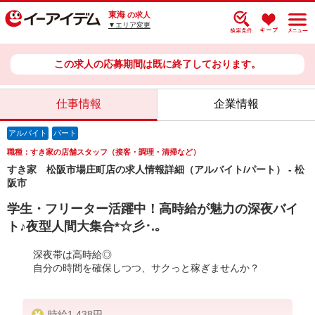
東海
の求人
▼エリア変更
この求人の応募期間は既に終了しております。
仕事情報
企業情報
アルバイト
パート
職種：すき家の店舗スタッフ（接客・調理・清掃など）
すき家 松阪市場庄町店の求人情報詳細（アルバイト/パート） - 松
阪市
学生・フリーター活躍中！高時給が魅力の深夜バイ
ト♪夜型人間大集合*☆彡･.｡
深夜帯は高時給◎
自分の時間を確保しつつ、サクっと稼ぎませんか？
時給1,438円