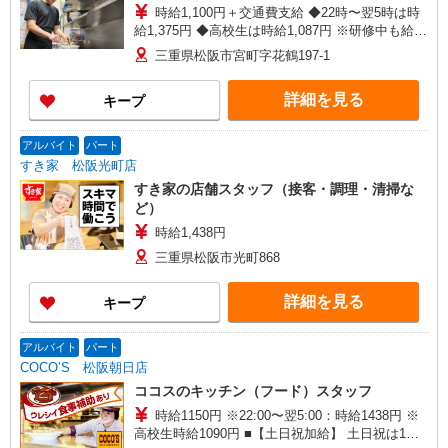
時給1,100円＋交通費支給 ◆22時〜翌5時は時
給1,375円 ◆高校生は時給1,087円 ※研修中も給与
の変動なし
三重県松阪市宮町字花鶴197-1
詳細を見る
キープ
アルバイト
パート
すき家 松阪光町店
すき家の店舗スタッフ（接客・調理・清掃な
ど）
時給1,438円
三重県松阪市光町868
詳細を見る
キープ
アルバイト
パート
COCO’S 松阪朝日店
ココスのキッチン（フード）スタッフ
時給1150円 ※22:00〜翌5:00：時給1438円 ※
高校生時給1090円 ■【土日祝加給】 土日祝は1時