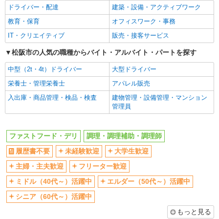
ドライバー・配達
建築・設備・アクティブワーク
扶養内勤務OK
交通費支給
教育・保育
オフィスワーク・事務
社会保険あり
まかない・食事補助
IT・クリエイティブ
販売・接客サービス
社員登用あり
松阪市の人気の職種からバイト・アルバイト・パートを探す
中型（2t・4t）ドライバー
大型ドライバー
栄養士・管理栄養士
アパレル販売
入出庫・商品管理・検品・検査
建物管理・設備管理・マンション
管理員
ファストフード・デリ
調理・調理補助・調理師
履歴書不要
未経験歓迎
大学生歓迎
主婦・主夫歓迎
フリーター歓迎
ミドル（40代～）活躍中
エルダー（50代～）活躍中
シニア（60代～）活躍中
もっと見る