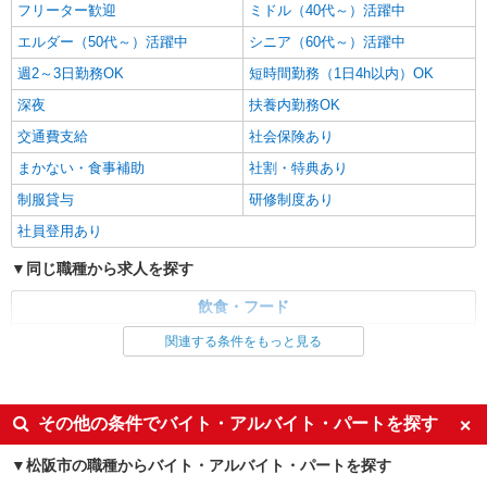
フリーター歓迎
ミドル（40代～）活躍中
エルダー（50代～）活躍中
シニア（60代～）活躍中
週2～3日勤務OK
短時間勤務（1日4h以内）OK
深夜
扶養内勤務OK
交通費支給
社会保険あり
まかない・食事補助
社割・特典あり
制服貸与
研修制度あり
社員登用あり
同じ職種から求人を探す
飲食・フード
ファストフード・デリ
調理・調理補助・調理師
関連する条件をもっと見る
同じ特徴から求人を探す
未経験歓迎
大学生歓迎
その他の条件でバイト・アルバイト・パートを探す
ミドル（40代～）活躍中
週2～3日勤務OK
松阪市の職種からバイト・アルバイト・パートを探す
短時間勤務（1日4h以内）OK
深夜