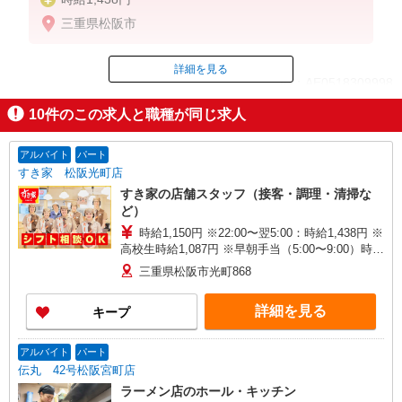
三重県松阪市
詳細を見る
ID：AE0518309998
10
件のこの求人と職種が同じ求人
掲載期間終了
アルバイト
パート
すき家 松阪光町店
すき家の店舗スタッフ（接客・調理・清掃な
ど）
時給1,150円 ※22:00〜翌5:00：時給1,438円 ※
高校生時給1,087円 ※早朝手当（5:00〜9:00）時給
＋150円
三重県松阪市光町868
詳細を見る
キープ
アルバイト
パート
伝丸 42号松阪宮町店
ラーメン店のホール・キッチン