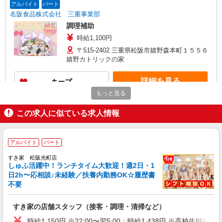
アルバイト
パート
名阪食品株式会社 三重事業部
調理補助
時給1,100円
〒515-2402 三重県松阪市嬉野森本町１５５６
嬉野カトリックの家
詳細を見る
キープ
もっと見る
正社員
この求人に似ている求人情報
名阪食品株式会社 三重事業部
調理師（障がい者福祉施設の調理業務）
月給220,000円〜 ※経験等を考慮し決定いたし
アルバイト
パート
ます
すき家 松阪光町店
三重県松阪市嬉野森本町1556 嬉野カトリック
しゅふ活躍中！ランチタイム大歓迎！週2日・1
の家
日2h〜応相談♪未経験／扶養内勤務OK☆履歴書
不要
詳細を見る
キープ
すき家の店舗スタッフ（接客・調理・清掃など）
時給1,150円 ※22:00〜翌5:00：時給1,438円 ※高校生時給1,