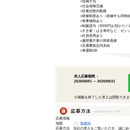
○役職手当
○社会保険完備
○扶養控除内勤務
○研修制度あり（研修中も同時
○食事補助あり
○制服貸与（5000円お預かり
○すき家・はま寿司など、ゼン
○社員登用あり
○履歴書不要の簡単面接
○交通費規定内支給
○車通勤OK
求人応募期間 ：
2026/08/01 ～ 2026/08/31
※掲載を終了した求人は閲覧できま
応募情報
地図
勤務地
応募方法
当社の求人をご覧いただき、誠にあ