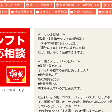
（60代～）活躍中
週2～3日勤務OK
短時間勤務（1日4h以内）OK
深
費支給
社会保険あり
まかない・食事補助
社割・特典あり
制服貸
≪ しゅふ歓迎 ≫
週2日・1日2h〜シフトは相談OK！
「スキマ時間にちょっとだけ」
「家計に＋αするために多めに出勤」
など、自分らしく活躍できますよ。
≪ 働くメリットいっぱい ≫
■髪型・髪色自由
オシャレを捨てる必要はありません！
■給与前払い可
急な出費も安心♪
■社員登用あり
将来を考えている方は必見です。
シフトで頑張るもよ
なか卯、かつ庵、ココス、ジョリーパスタ、ビッグボ
。
イ、華屋与兵衛、オリーブの丘、焼肉いちばんなどを
しているゼンショーグループ！
その中のひとつ『すき家』でお仕事しませんか？