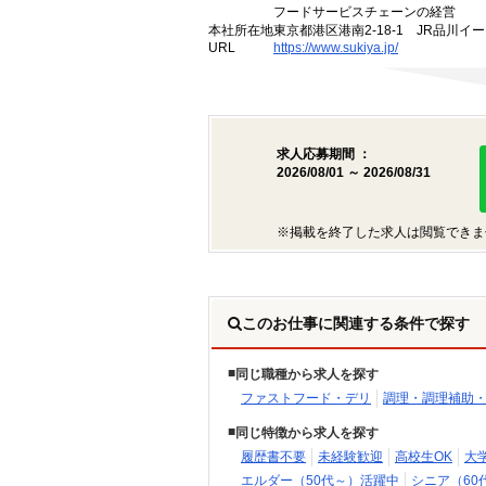
フードサービスチェーンの経営
本社所在地
東京都港区港南2-18-1 JR品川イ
URL
https://www.sukiya.jp/
求人応募期間 ：
2026/08/01 ～ 2026/08/31
※掲載を終了した求人は閲覧できま
このお仕事に関連する条件で探す
同じ職種から求人を探す
ファストフード・デリ
調理・調理補助
同じ特徴から求人を探す
履歴書不要
未経験歓迎
高校生OK
大
エルダー（50代～）活躍中
シニア（60