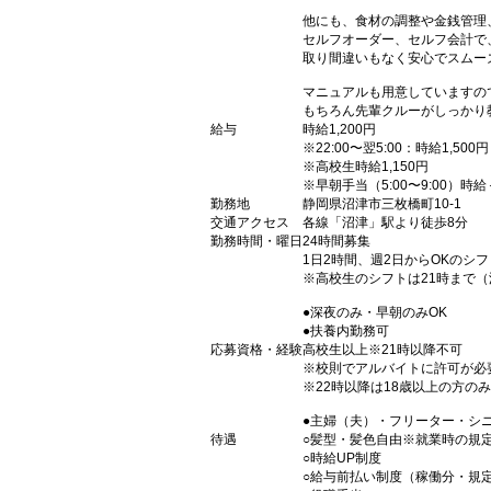
他にも、食材の調整や金銭管理
セルフオーダー、セルフ会計で
取り間違いもなく安心でスムー
マニュアルも用意していますの
もちろん先輩クルーがしっかり
給与
時給1,200円
※22:00〜翌5:00：時給1,500円
※高校生時給1,150円
※早朝手当（5:00〜9:00）時給
勤務地
静岡県沼津市三枚橋町10-1
交通アクセス
各線「沼津」駅より徒歩8分
勤務時間・曜日
24時間募集
1日2時間、週2日からOKのシ
※高校生のシフトは21時まで
●深夜のみ・早朝のみOK
●扶養内勤務可
応募資格・経験
高校生以上※21時以降不可
※校則でアルバイトに許可が必
※22時以降は18歳以上の方のみ
●主婦（夫）・フリーター・シ
待遇
○髪型・髪色自由※就業時の規
○時給UP制度
○給与前払い制度（稼働分・規