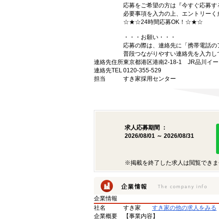
応募をご希望の方は『今すぐ応募す
必要事項を入力の上、エントリーく
☆★☆24時間応募OK！☆★☆
・・・お願い・・・
応募の際は、連絡先に「携帯電話の
普段つながりやすい連絡先を入力し
連絡先住所
東京都港区港南2-18-1 JR品川イ
連絡先TEL
0120-355-529
担当
すき家採用センター
求人応募期間 ：
2026/08/01 ～ 2026/08/31
※掲載を終了した求人は閲覧できま
企業情報
社名
すき家
すき家の他の求人をみる
企業概要
【事業内容】