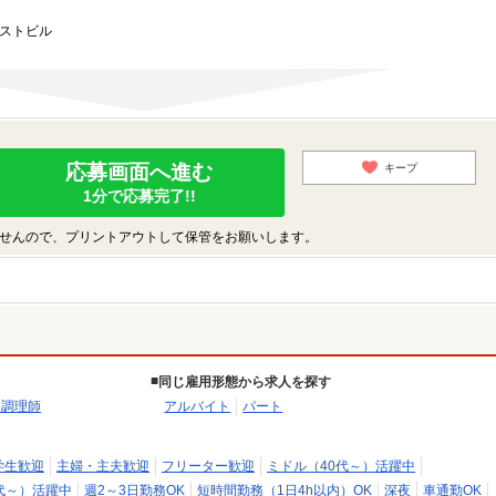
ーストビル
応募画面へ進む
キープ
1分で応募完了!!
せんので、プリントアウトして保管をお願いします。
同じ雇用形態から求人を探す
・調理師
アルバイト
パート
学生歓迎
主婦・主夫歓迎
フリーター歓迎
ミドル（40代～）活躍中
代～）活躍中
週2～3日勤務OK
短時間勤務（1日4h以内）OK
深夜
車通勤OK