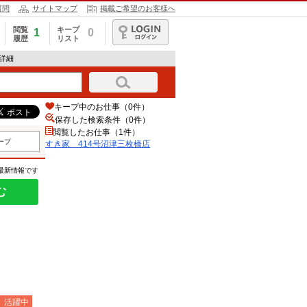
質問
サイトマップ
掲載ご希望のお客様へ
閲覧
キープ
1
0
履歴
リスト
ログイン
報詳細
キープ中のお仕事（0件）
保存した検索条件（
0
件）
閲覧したお仕事（1件）
ープ
すき家 414号沼津三枚橋店
の最新情報です
む
）活躍中