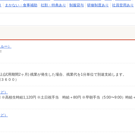
り
まかない・食事補助
社割・特典あり
制服貸与
研修制度あり
社員登用あり
クルー）
！
0円以上(試用期間2ヶ月) 残業が発生した場合、残業代を1分単位で別途支給します。
岡３６００）
など）
463円 ※高校生時給1,120円 ※土日祝手当 時給＋80円 ※早朝手当（5:00〜9:00）時給
など）