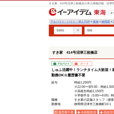
すき家 414号沼津三枚橋店の求人情報詳細 - 沼
エ
東海
アルバイト・バイト・求人TOP
>
東海
>
静岡県
>
勤務地
職種
すき家 414号沼津三枚橋店
アルバイト
パート
しゅふ活躍中！ランチタイム大歓迎！週
勤務OK☆履歴書不要
給与
時給1,200円
※22:00〜翌5:00：時給1,50
※高校生時給1,150円
※早朝手当（5:00〜9:00）
職種
すき家の店舗スタッフ（接客
勤務地
静岡県沼津市三枚橋町10-1
履歴書不要
未経験歓迎
高校生