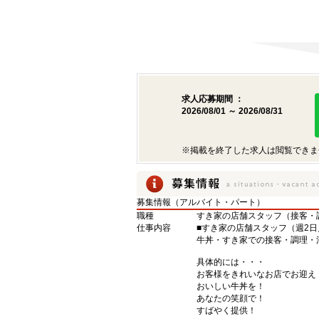
求人応募期間 ：
2026/08/01 ～ 2026/08/31
※掲載を終了した求人は閲覧できま
募集情報（アルバイト・パート）
職種
すき家の店舗スタッフ（接客・
仕事内容
■すき家の店舗スタッフ（週2日
牛丼・すき家での接客・調理・
具体的には・・・
お客様をきれいなお店でお迎え
おいしい牛丼を！
あなたの笑顔で！
すばやく提供！