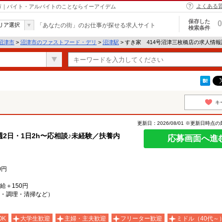
よくある
津市｜バイト・アルバイトのことならイーアイデム
保存した
0
リア選択
「あなたの街」のお仕事が探せる求人サイト
検索条件
沼津市
>
沼津市のファストフード・デリ
>
沼津駅
> すき家 414号沼津三枚橋店の求人情
キ
更新日：2026/08/01 ※更新日時点
2日・1日2h〜応相談♪未経験／扶養内
応募画面へ進
0円
時給＋150円
・調理・清掃など）
OK
大学生歓迎
主婦・主夫歓迎
フリーター歓迎
ミドル（40代～