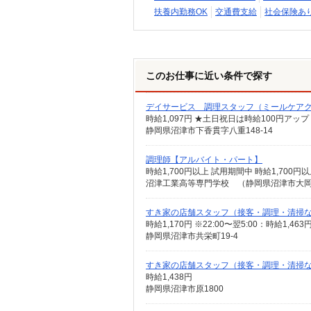
扶養内勤務OK
交通費支給
社会保険あ
このお仕事に近い条件で探す
デイサービス 調理スタッフ（ミールケア
時給1,097円 ★土日祝日は時給100円アップ
静岡県沼津市下香貫字八重148-14
調理師【アルバイト・パート】
時給1,700円以上 試用期間中 時給1,70
沼津工業高等専門学校 （静岡県沼津市大
すき家の店舗スタッフ（接客・調理・清掃
時給1,170円 ※22:00〜翌5:00：時給1,
静岡県沼津市共栄町19-4
すき家の店舗スタッフ（接客・調理・清掃
時給1,438円
静岡県沼津市原1800