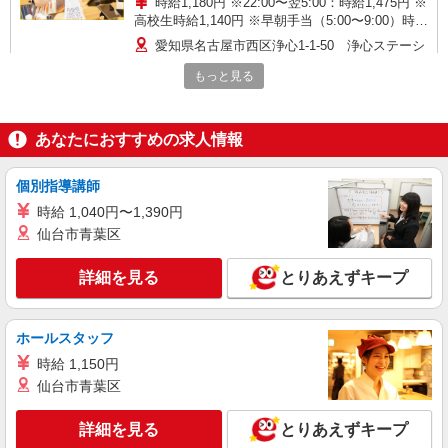
時給1,180円 ※22:00〜翌5:00：時給1,475円 ※
高校生時給1,140円 ※早朝手当（5:00〜9:00）時給
＋150円
愛知県名古屋市西区浄心1-1-50 浄心ステーシ
ョンビル南館
もっと見る
詳細を見る
キープ
あなたにおすすめの求人情報
アルバイト
パート
なか卯 R22康生通店
個別指導講師
接客・調理スタッフ（簡単な接客・調理・清
時給 1,040円〜1,390円
掃・など）
仙台市青葉区
時給1450円
愛知県名古屋市西区児玉3丁目40番37号
詳細を見る
とりあえずキープ
詳細を見る
キープ
ホールスタッフ
アルバイト
パート
時給 1,150円
丸亀製麺ｍｏｚｏｗｏｎｄｅｒｃｉｔｙ店
仙台市青葉区
キッチン・ホールスタッフ（ランチタイム）
時給1200円〜 ☆土日祝は時給50円UP!!
詳細を見る
とりあえずキープ