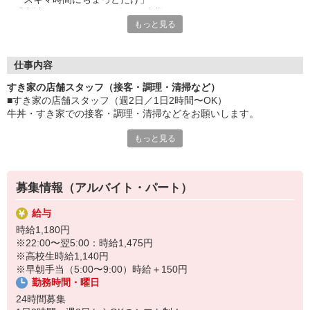
「家計に＋αするために多めに出勤」
もっと見る
など、自分らしく活躍できますよ。
≪ 働くメリットいっぱい ≫
■髪型・髪色自由
仕事内容
オシャレを捨てる必要はありません！
すき家の店舗スタッフ（接客・調理・清掃など）
■給与前払い可
■すき家の店舗スタッフ（週2日／1日2時間〜OK）
急な出費も安心♪
牛丼・すき家での接客・調理・清掃などをお願いします。
■社員登用あり
将来を考えている方は必見です。
もっと見る
具体的には・・・
お客様をきれいなお店でお迎え！
なか卯、かつ庵、ココス、ジョリーパスタ、ビッグボーイ、華屋
おいしい牛丼を！
与兵衛、オリーブの丘、焼肉いちばんなどを経営しているゼンシ
あなたの笑顔で！
ョーグループ！
募集情報（アルバイト・パート）
すばやく提供！
その中のひとつ『すき家』でお仕事しませんか？
給与
他にも、食材の調整や金銭管理、新しく入社したクルーの研修など
時給1,180円
様々なお仕事があります。
※22:00〜翌5:00：時給1,475円
セルフオーダー、セルフ会計で、現金の受け渡しはほとんどありま
※高校生時給1,140円
せん。※一部店舗を除く
※早朝手当（5:00〜9:00）時給＋150円
取り間違いもなく安心でスムーズ♪
勤務時間・曜日
マニュアルも用意していますので飲食店が初めての方でも大丈夫！
24時間募集