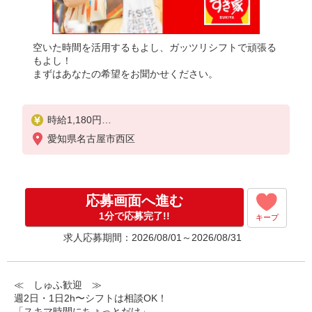
空いた時間を活用するもよし、ガッツリシフトで頑張る
もよし！
まずはあなたの希望をお聞かせください。
時給1,180円
※22:00〜翌5:00：時給1,475円
愛知県名古屋市西区
※高校生時給1,140円
※早朝手当（5:00〜9:00）時給＋150円
応募画面へ進む
1分で応募完了!!
キープ
求人応募期間：2026/08/01～2026/08/31
≪ しゅふ歓迎 ≫
週2日・1日2h〜シフトは相談OK！
「スキマ時間にちょっとだけ」