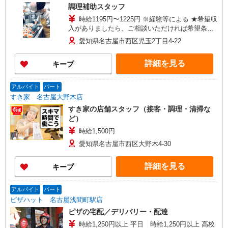
調理補助スタッフ
時給1195円〜1225円 ※経験等による ★希望収
入がありましたら、ご相談いただければ希望条件
に合うかの確認もいたします。 ★時間外手当別
愛知県名古屋市西区児玉2丁目4-22
途支給 ★上記金額は働きがい向上手当を含みま
す。 ★働きがい向上手当※26年6月改定（地域に
詳細を見る
キープ
より異なる） 社会保険加入者は更に＋30円
アルバイト
パート
すき家 名古屋大野木店
すき家の店舗スタッフ（接客・調理・清掃な
ど）
時給1,500円
愛知県名古屋市西区大野木4-30
詳細を見る
キープ
アルバイト
パート
ピザハット 名古屋浅間町駅店
ピザの宅配／デリバリー・配達
時給1,250円以上 平日 時給1,250円以上 高校