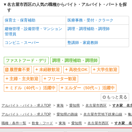
名古屋市西区の人気の職種からバイト・アルバイト・パートを探
す
保育士・保育補助
医療事務・受付・クラーク
建物管理・設備管理・マンション
調理・調理補助・調理師
管理員
コンビニ・スーパー
塾講師・家庭教師
ファストフード・デリ
調理・調理補助・調理師
履歴書不要
未経験歓迎
高校生OK
大学生歓迎
主婦・主夫歓迎
フリーター歓迎
ミドル（40代～）活躍中
エルダー（50代～）活躍中
もっと見る
アルバイト・バイト・求人TOP
東海
愛知県
名古屋市西区
すき家 名
アルバイト・バイト・求人TOP
愛知県の路線
名古屋市営地下鉄東山線
亀
職種・条件一覧
飲食・フード
東海
愛知県
名古屋市西区
すき家 名