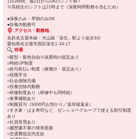
もちろん先輩クルーがしっかり教えてくれるので安心してくださ
1日2時間、週2日からOKのシフト制！
い。
※高校生のシフトは21時まで（深夜時間勤務を含むため）
●深夜のみ・早朝のみOK
●扶養内勤務可
アクセス・勤務地
名鉄名古屋本線・犬山線「栄生」駅より徒歩3分
愛知県名古屋市西区栄生1-34-17
待遇
○髪型・髪色自由※就業時の規定あり
○時給UP制度
○給与前払い制度（稼働分・規定あり）
○役職手当
○社会保険完備
○扶養控除内勤務
○研修制度あり（研修中も同時給）
○食事補助あり
○制服貸与（5000円お預かり／返却後返金）
○すき家・はま寿司など、ゼンショーグループで使える割引制度
あり
○社員登用あり
○履歴書不要の簡単面接
○交通費規定内支給