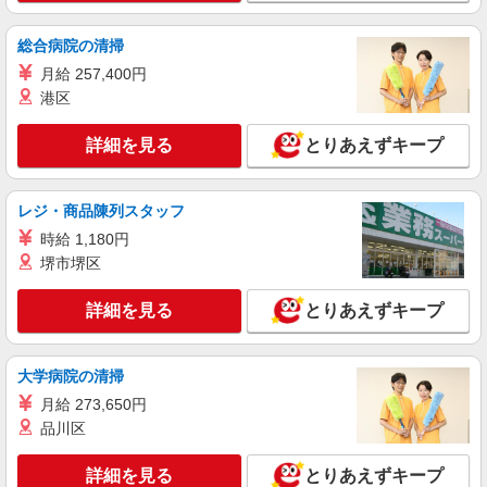
愛知県名古屋市西区二方町４０ｍｏｚｏｗｏｎ
ｄｅｒｃｉｔｙ本棟３Ｆ
総合病院の清掃
詳細を見る
キープ
月給 257,400円
港区
パート
名阪食品株式会社 三重事業部
詳細を見る
とりあえずキープ
高等学校で50食程度の調理補助業務
時給：1,140〜1,200円
レジ・商品陳列スタッフ
愛知県名古屋市西区天神山町４－７
時給 1,180円
堺市堺区
詳細を見る
キープ
詳細を見る
とりあえずキープ
大学病院の清掃
月給 273,650円
品川区
詳細を見る
とりあえずキープ