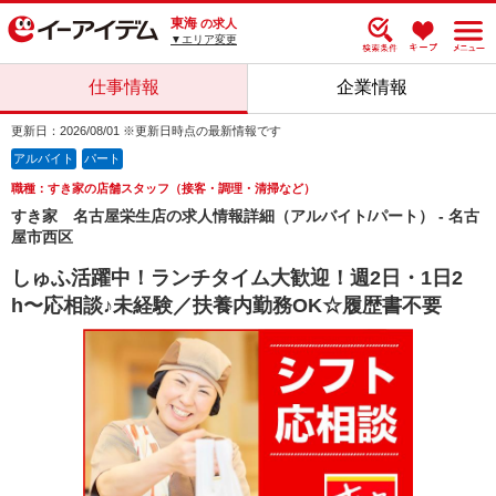
東海
の求人
▼エリア変更
仕事情報
企業情報
更新日：2026/08/01 ※更新日時点の最新情報です
アルバイト
パート
職種：すき家の店舗スタッフ（接客・調理・清掃など）
すき家 名古屋栄生店の求人情報詳細（アルバイト/パート） - 名古
屋市西区
しゅふ活躍中！ランチタイム大歓迎！週2日・1日2
h〜応相談♪未経験／扶養内勤務OK☆履歴書不要