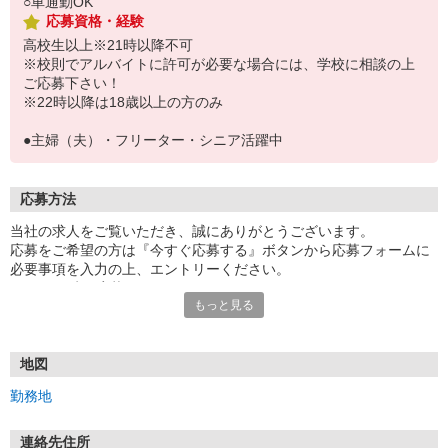
○車通勤OK
応募資格・経験
高校生以上※21時以降不可
※校則でアルバイトに許可が必要な場合には、学校に相談の上
ご応募下さい！
※22時以降は18歳以上の方のみ
●主婦（夫）・フリーター・シニア活躍中
応募方法
当社の求人をご覧いただき、誠にありがとうございます。
応募をご希望の方は『今すぐ応募する』ボタンから応募フォームに
必要事項を入力の上、エントリーください。
☆★☆24時間応募OK！☆★☆
もっと見る
・・・お願い・・・
応募の際は、連絡先に「携帯電話のアドレス」や「携帯電話の番
号」など
地図
普段つながりやすい連絡先を入力してください。
勤務地
連絡先住所