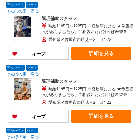
アルバイト
パート
そんぽの家 浄心
調理補助スタッフ
時給1195円〜1225円 ※経験等による ★希望収
入がありましたら、ご相談いただければ希望条件
に合うかの確認もいたします。 ★時間外手当別
愛知県名古屋市西区児玉2丁目4-22
途支給 ★上記金額は働きがい向上手当を含みま
す。 ★働きがい向上手当※26年6月改定（地域に
詳細を見る
キープ
より異なる） 社会保険加入者は更に＋30円
アルバイト
パート
そんぽの家 浄心
調理補助スタッフ
時給1195円〜1225円 ※経験等による ★希望収
入がありましたら、ご相談いただければ希望条件
に合うかの確認もいたします。 ★時間外手当別
愛知県名古屋市西区児玉2丁目4-22
途支給 ★上記金額は働きがい向上手当を含みま
す。 ★働きがい向上手当※26年6月改定（地域に
詳細を見る
キープ
より異なる） 社会保険加入者は更に＋30円
アルバイト
パート
そんぽの家 浄心