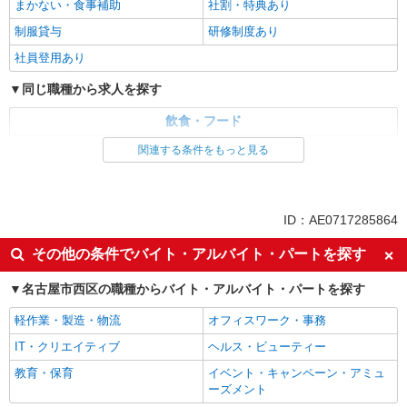
まかない・食事補助
社割・特典あり
制服貸与
研修制度あり
社員登用あり
同じ職種から求人を探す
飲食・フード
ファストフード・デリ
調理・調理補助・調理師
関連する条件をもっと見る
同じ特徴から求人を探す
未経験歓迎
高校生OK
ID：AE0717285864
大学生歓迎
ミドル（40代～）活躍中
その他の条件でバイト・アルバイト・パートを探す
週2～3日勤務OK
短時間勤務（1日4h以内）OK
名古屋市西区の職種からバイト・アルバイト・パートを探す
深夜
車通勤OK
扶養内勤務OK
交通費支給
軽作業・製造・物流
オフィスワーク・事務
社会保険あり
まかない・食事補助
IT・クリエイティブ
ヘルス・ビューティー
社員登用あり
教育・保育
イベント・キャンペーン・アミュ
ーズメント