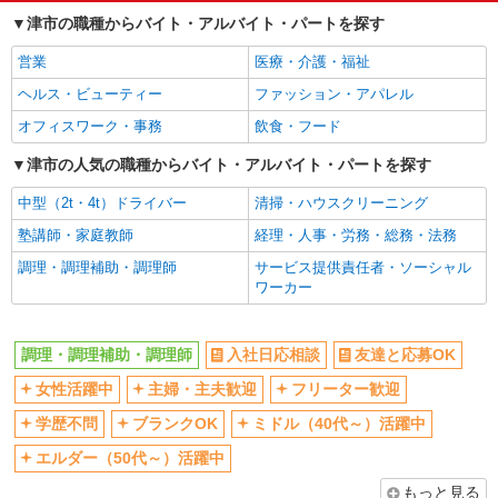
社会保険あり
社員登用あり
三重県津市久居北口町47-6
津市の職種からバイト・アルバイト・パートを探す
大学生歓迎
扶養内勤務OK
詳細を見る
キープ
営業
医療・介護・福祉
副業・WワークOK
まかない・食事補助
ヘルス・ビューティー
ファッション・アパレル
アルバイト
パート
オフィスワーク・事務
飲食・フード
丸亀製麺津店
キッチン・ホールスタッフ
津市の人気の職種からバイト・アルバイト・パートを探す
時給1150円〜 ☆22時以降は時給25％UP（深夜
割増有）
中型（2t・4t）ドライバー
清掃・ハウスクリーニング
三重県津市藤方１５８３－３
塾講師・家庭教師
経理・人事・労務・総務・法務
調理・調理補助・調理師
サービス提供責任者・ソーシャル
詳細を見る
キープ
ワーカー
アルバイト
パート
カレーハウスＣｏＣｏ壱番屋 津上浜店
調理・調理補助・調理師
入社日応相談
友達と応募OK
ホール・キッチンスタッフ
女性活躍中
主婦・主夫歓迎
フリーター歓迎
時給（一般・高校）1087円以上 土日祝日50円
学歴不問
ブランクOK
ミドル（40代～）活躍中
アップ（1137円以上） 22：00以降 25％（端数
切り上げ） 平日 1359円以上 土日祝日 1422円
≪津上浜店≫ 三重県津市中河原2043
エルダー（50代～）活躍中
以上
もっと見る