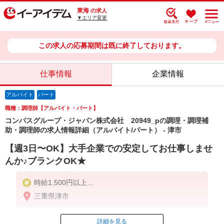
東海
の求人
▼エリア変更
この求人の応募期間は既に終了しております。
仕事情報
企業情報
アルバイト
パート
職種：調理師【アルバイト・パート】
コンパスグループ・ジャパン株式会社 20949_pの調理・調理補
助・調理師の求人情報詳細（アルバイト/パート） - 津市
【週3日〜OK】大手企業での安定してお仕事しませ
んか♪ブランクOK★
時給1,500円以上
三重県津市
残業が発生した場合、残業代を1分単位で別途支給し
ます。
詳細を見る