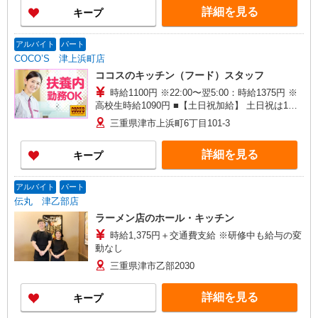
詳細を見る
キープ
アルバイト
パート
COCO’S 津上浜町店
ココスのキッチン（フード）スタッフ
時給1100円 ※22:00〜翌5:00：時給1375円 ※
高校生時給1090円 ■【土日祝加給】 土日祝は1時
間当たり＋100円 ■特別手当 早朝手当（5:00〜
三重県津市上浜町6丁目101-3
8:00）時給＋200円
詳細を見る
キープ
アルバイト
パート
伝丸 津乙部店
ラーメン店のホール・キッチン
時給1,375円＋交通費支給 ※研修中も給与の変
動なし
三重県津市乙部2030
詳細を見る
キープ