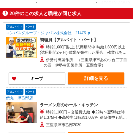
ID：AE0513146849
20
件のこの求人と職種が同じ求人
掲載期間終了
アルバイト
パート
コンパスグループ・ジャパン株式会社 21473_p
調理員【アルバイト・パート】
時給1,600円以上 試用期間中 時給1,600円以上
(試用期間2ヶ月) 残業が発生した場合、残業代を1
分単位で別途支給します。
伊勢村田製作所 （三重県津市あのつ台二丁目
一の四 伊勢村田製作所 五階食堂）
詳細を見る
キープ
アルバイト
パート
伝丸 津乙部店
ラーメン店のホール・キッチン
時給1,100円＋交通費支給 ◆22時〜翌5時は時
給1,375円 ◆高校生は時給1,087円 ※研修中も給与
の変動なし
三重県津市乙部2030