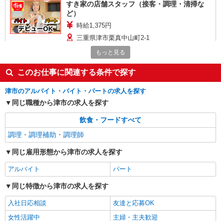
すき家の店舗スタッフ（接客・調理・清掃な
ど）
時給1,375円
三重県津市栗真中山町2-1
もっと見る
詳細を見る
キープ
このお仕事に関連する条件で探す
アルバイト
パート
津市のアルバイト・バイト・パートの求人を探す
すき家 165号久居IC店
同じ職種から津市の求人を探す
すき家の店舗スタッフ（接客・調理・清掃な
ど）
飲食・フードすべて
時給1,150円 ※22:00〜翌5:00：時給1,438円 ※
高校生時給1,087円 ※早朝手当（5:00〜9:00）時給
調理・調理補助・調理師
＋150円
三重県津市久居北口町47-6
同じ雇用形態から津市の求人を探す
詳細を見る
キープ
アルバイト
パート
同じ特徴から津市の求人を探す
アルバイト
パート
COCO’S 津久居店
入社日応相談
友達と応募OK
ココスのキッチン（フード）スタッフ
女性活躍中
主婦・主夫歓迎