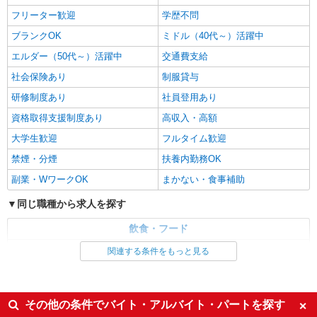
時給1150円 ※22:00〜翌5:00：時給1438円 ※
フリーター歓迎
学歴不問
高校生時給1090円 ■【土日祝加給】 土日祝は1時
間当たり＋100円 ■特別手当 早朝手当（5:00〜
三重県津市久居明神町2610番地2
ブランクOK
ミドル（40代～）活躍中
8:00）時給＋100円
エルダー（50代～）活躍中
交通費支給
詳細を見る
キープ
社会保険あり
制服貸与
研修制度あり
社員登用あり
アルバイト
パート
なか卯 津乙部店
資格取得支援制度あり
高収入・高額
接客・調理スタッフ（簡単な接客・調理・清
大学生歓迎
フルタイム歓迎
掃・など）
禁煙・分煙
扶養内勤務OK
時給1438円
三重県津市大字乙部字神子2137
副業・WワークOK
まかない・食事補助
同じ職種から求人を探す
詳細を見る
キープ
飲食・フード
アルバイト
パート
調理・調理補助・調理師
関連する条件をもっと見る
すき家 165号久居IC店
すき家の店舗スタッフ（接客・調理・清掃な
同じ特徴から求人を探す
ど）
ミドル（40代～）活躍中
交通費支給
時給1,438円
その他の条件でバイト・アルバイト・パートを探す