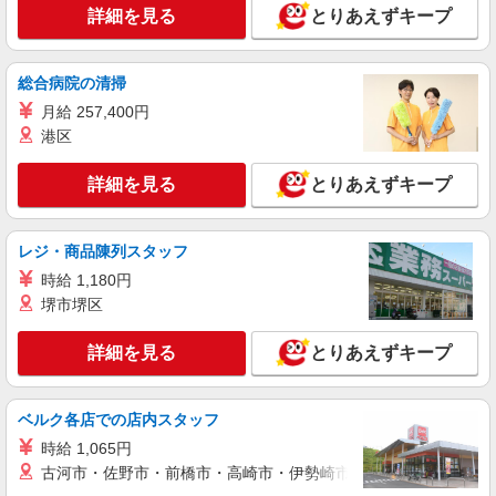
詳細を見る
キープ
詳細を見る
とりあえずキープ
派遣社員
株式会社ブレイブ（マイナビグループ）/MD29
総合病院の清掃
介護スタッフ ◆デイサービス、サービス付き
月給 257,400円
高齢者向け住宅、グループホームなど様々な勤
港区
務先から選べます。
未経験：時給1500〜1700円（資格・経験によ
る） 経験者：時給1700〜1900円（資格・経験によ
詳細を見る
とりあえずキープ
る） ◎月収例 時給1900円×1日8時間×22日（週5
三重県四日市市 【最寄駅】 ◆各線「河原田
日）＝33万4400円 ◆昇給あり ◆支払い方法 ※日
駅」 ◆各線「近鉄富田駅」 ◆各線「近鉄四日市
払い/週払い/月払い対応も可能です。詳しくは面談
駅」 ★その他、近隣に多数勤務地あります！
時にご相談ください。 ◆交通費：別途全額支給 ※
レジ・商品陳列スタッフ
詳細を見る
キープ
当社規定あり
時給 1,180円
堺市堺区
派遣社員
株式会社kotrio /●NG-H-2030071
詳細を見る
とりあえずキープ
レア！【四日市駅】就労支援施設で軽作業の見
守りなど＊未経験OK
時給1400円〜 ＜日払い有/週払い有/交通費全
ベルク各店での店内スタッフ
支給(ガソリン代含む)＞
時給 1,065円
四日市市
古河市・佐野市・前橋市・高崎市・伊勢崎市・太田市・館林市・