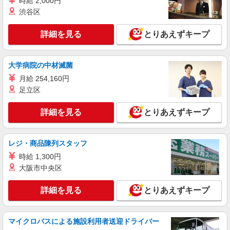
時給 2,000円
渋谷区
派遣社員
株式会社kotrio /●NG-H-2029831
詳細を見る
とりあえずキープ
日収1.2万円〜可★「とにかく収入重視!」が叶
う高時給の有料住宅
大学病院の中材滅菌
時給1500円〜2125円 ＜日払い有/週払い有/交
通費全支給(ガソリン代含む)＞
月給 254,160円
四日市市
足立区
詳細を見る
詳細を見る
キープ
とりあえずキープ
派遣社員
レジ・商品陳列スタッフ
株式会社kotrio /●NG-H-2031020
時給 1,300円
四日市駅＊年齢不問◎未経験から安定した業界
へ＊サ高住
大阪市中央区
時給1500円〜2125円 ＜日払い有/週払い有/交
通費全支給(ガソリン代含む)＞
詳細を見る
とりあえずキープ
四日市市
マイクロバスによる施設利用者送迎ドライバー
詳細を見る
キープ