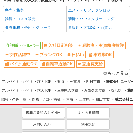
四日市市の人気の職種からバイト・アルバイト・パートを探す
弁当・惣菜
エステ・リフレクソロジー
雑貨・コスメ販売
清掃・ハウスクリーニング
医療事務・受付・クラーク
量販店・大型SC・百貨店
介護職・ヘルパー
入社日応相談
経験者・有資格者歓迎
女性活躍中
ブランクOK
日払い
車通勤OK
バイク通勤OK
自転車通勤OK
交通費支給
もっと見る
アルバイト・バイト・求人TOP
東海
三重県
四日市市
株式会社ニッソ
アルバイト・バイト・求人TOP
三重県の路線
近鉄名古屋線
塩浜駅
株
職種・条件一覧
医療・介護・福祉
東海
三重県
四日市市
株式会社ニ
掲載ご希望のお客様へ
よくある質問
お問い合わせ
利用規約