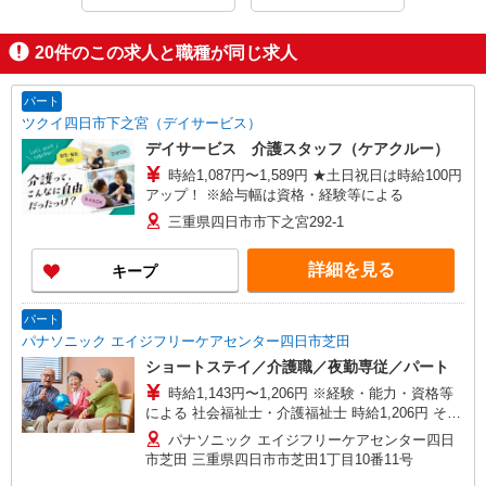
20
件のこの求人と職種が同じ求人
パート
ツクイ四日市下之宮（デイサービス）
デイサービス 介護スタッフ（ケアクルー）
時給1,087円〜1,589円 ★土日祝日は時給100円
アップ！ ※給与幅は資格・経験等による
三重県四日市市下之宮292-1
詳細を見る
キープ
パート
パナソニック エイジフリーケアセンター四日市芝田
ショートステイ／介護職／夜勤専従／パート
時給1,143円〜1,206円 ※経験・能力・資格等
による 社会福祉士・介護福祉士 時給1,206円 その
他資格 時給1,143円 ※一律処遇改善加算含む 〇時
パナソニック エイジフリーケアセンター四日
間外勤務手当 〇土日祝勤務手当 〇夜勤手当 〇無
市芝田 三重県四日市市芝田1丁目10番11号
事故無違反表彰金 〇年末年始勤務手当