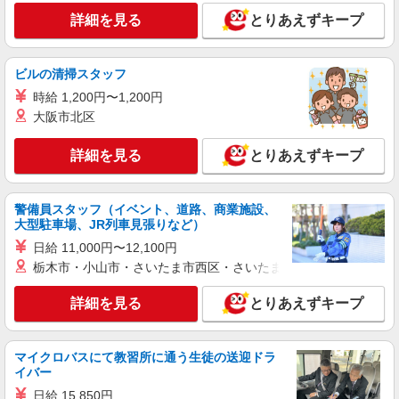
詳細を見る
キープ
詳細を見る
とりあえずキープ
派遣社員
株式会社kotrio /●NG-H-1907533
ビルの清掃スタッフ
四日市市*デイでの生活補助☆スキルを身につ
時給 1,200円〜1,200円
けて長く働く♪
大阪市北区
時給1500円〜2150円 ＜日払い有/週払い有/交
通費全支給(ガソリン代含む)＞
詳細を見る
とりあえずキープ
四日市市
詳細を見る
キープ
警備員スタッフ（イベント、道路、商業施設、
大型駐車場、JR列車見張りなど）
日給 11,000円〜12,100円
派遣社員
株式会社kotrio /●NG-H-2093020
栃木市・小山市・さいたま市西区・さいたま市岩槻区・久喜市・
四日市駅★未経験OKの人間関係に悩まない職
詳細を見る
とりあえずキープ
場へ★サ高住スタッフ
時給1500円〜2125円 ＜日払い有/週払い有/交
通費全支給(ガソリン代含む)＞
マイクロバスにて教習所に通う生徒の送迎ドラ
四日市市
イバー
日給 15,850円