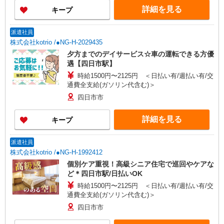
手当 〇早朝7:00〜8:00/夜間18:00〜20:00は時給
詳細を見る
キープ
25％UP
派遣社員
株式会社kotrio /●NG-H-2029435
夕方までのデイサービス☆車の運転できる方優
遇【四日市駅】
時給1500円〜2125円 ＜日払い有/週払い有/交
通費全支給(ガソリン代含む)＞
四日市市
詳細を見る
キープ
派遣社員
株式会社kotrio /●NG-H-1992412
個別ケア重視！高級シニア住宅で巡回やケアな
ど＊四日市駅/日払いOK
時給1500円〜2125円 ＜日払い有/週払い有/交
通費全支給(ガソリン代含む)＞
四日市市