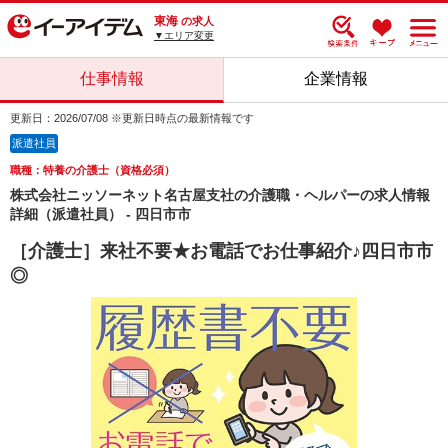
東海
の求人
▼エリア変更
仕事情報
企業情報
更新日：2026/07/08 ※更新日時点の最新情報です
派遣社員
職種：特養の介護士（資格必須）
株式会社ニッソーネット名古屋支社の介護職・ヘルパーの求人情報
詳細（派遣社員） - 四日市市
［介護士］来社不要★お電話でお仕事紹介♪四日市市
◎