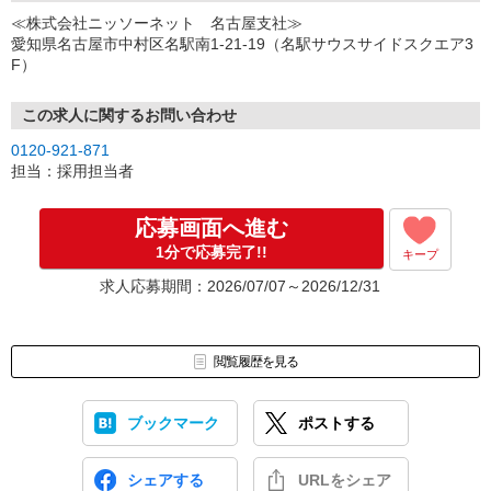
↓
≪株式会社ニッソーネット 名古屋支社≫
（3）選考・お仕事のご案内
愛知県名古屋市中村区名駅南1-21-19（名駅サウスサイドスクエア3
↓
F）
（4）就業開始
※紹介予定派遣・職業紹介などで、正職員登用前提でのお仕事も可
能です。
この求人に関するお問い合わせ
0120-921-871
担当：採用担当者
応募画面へ進む
1分で応募完了!!
キープ
求人応募期間：2026/07/07～2026/12/31
閲覧履歴を見る
ブックマーク
ポストする
シェアする
URLをシェア