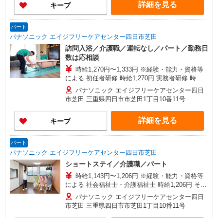
詳細を見る
キープ
25％UP
パート
パナソニック エイジフリーケアセンター四日市芝田
訪問入浴／介護職／運転なし／パート／勤務日
数は応相談
時給1,270円〜1,333円 ※経験・能力・資格等
による 初任者研修 時給1,270円 実務者研修 時給
1,270円 介護福祉士 時給1,333円 ※サービス提供8
パナソニック エイジフリーケアセンター四日
件目以降〜1,000円/件 手当あり ※一律処遇改善加
市芝田 三重県四日市市芝田1丁目10番11号
算含む 〇時間外勤務手当 〇土日祝勤務手当 〇無
事故無違反表彰金 〇年末年始勤務手当
詳細を見る
キープ
パート
パナソニック エイジフリーケアセンター四日市芝田
ショートステイ／介護職／パート
時給1,143円〜1,206円 ※経験・能力・資格等
による 社会福祉士・介護福祉士 時給1,206円 その
他資格 時給1,143円 ※一律処遇改善加算含む 〇時
パナソニック エイジフリーケアセンター四日
間外勤務手当 〇土日祝勤務手当 〇夜勤手当 〇深
市芝田 三重県四日市市芝田1丁目10番11号
夜勤務手当 〇無事故無違反表彰金 〇年末年始勤務