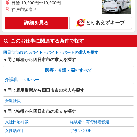
日給 10,900円〜10,900円
神戸市須磨区
派遣社員
株式会社kotrio /●NG-H-2093015
詳細を見る
とりあえずキープ
近鉄四日市駅★未経験OKの人間関係に悩まな
い★サ高住スタッフ
時給1500円〜2125円 ＜日払い有/週払い有/交
このお仕事に関連する条件で探す
通費全支給(ガソリン代含む)＞
桑名市内
四日市市のアルバイト・バイト・パートの求人を探す
同じ職種から四日市市の求人を探す
詳細を見る
キープ
医療・介護・福祉すべて
派遣社員
介護職・ヘルパー
株式会社kotrio /●NG-H-1992518
同じ雇用形態から四日市市の求人を探す
[ 高収入 ]四日市駅近く【日収1.2万円】生活支
援員さん大募集！
派遣社員
時給1500円〜2125円 ＜日払い有/週払い有/交
通費全支給(ガソリン代含む)＞
同じ特徴から四日市市の求人を探す
四日市市
入社日応相談
経験者・有資格者歓迎
女性活躍中
ブランクOK
詳細を見る
キープ