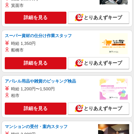
詳細を見る
キープ
箕面市
派遣社員
詳細を見る
とりあえずキープ
株式会社kotrio /●NG-H-1905932
四日市駅▼綺麗なサ高住で生活ケア▼清掃やフ
ロアの巡回など
スーパー資材の仕分け作業スタッフ
時給1500円〜2125円 ＜日払い有/週払い有/交
時給 1,350円
通費全支給(ガソリン代含む)＞
船橋市
四日市市
詳細を見る
とりあえずキープ
詳細を見る
キープ
アパレル用品や雑貨のピッキング検品
派遣社員
株式会社kotrio /●NG-H-1811495
時給 1,200円〜1,500円
シニア向けマンションで見守り・食事配膳など
柏市
＊四日市市＊。日払可
時給1500円〜2125円 ＜日払い有/週払い有/交
詳細を見る
とりあえずキープ
通費全支給(ガソリン代含む)＞
四日市市内
マンションの受付・案内スタッフ
詳細を見る
キープ