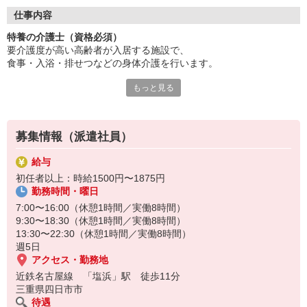
経験豊富な方は即戦力として優遇！
施設ならではの安心感と安定性。
仕事内容
キャリアパスが明確で目標が持て、
特養の介護士（資格必須）
チームで協力し合える環境です。
要介護度が高い高齢者が入居する施設で、
専門性の高い介護を実践できます！
食事・入浴・排せつなどの身体介護を行います。
スキルアップ研修も豊富にご用意。
あなたの頑張りをしっかり評価します。
もっと見る
利用者さまの日常生活をサポートし、
やりがいのある仕事に挑戦しませんか？
一人ひとりの状態や生活リズムに合わせたケアが大切なお仕事で
す。
資格をお持ちの方はしっかりと活かせる環境があります♪
募集情報（派遣社員）
給与
初任者以上：時給1500円〜1875円
勤務時間・曜日
7:00〜16:00（休憩1時間／実働8時間）
9:30〜18:30（休憩1時間／実働8時間）
13:30〜22:30（休憩1時間／実働8時間）
週5日
アクセス・勤務地
近鉄名古屋線 「塩浜」駅 徒歩11分
三重県四日市市
待遇