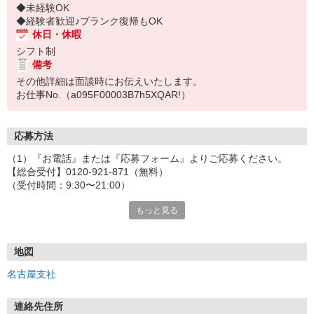
◆未経験OK
◆経験者歓迎♪ブランク復帰もOK
休日・休暇
シフト制
備考
その他詳細は面談時にお伝えいたします。
お仕事No.（a095F00003B7h5XQAR!）
応募方法
（1）『お電話』または『応募フォーム』よりご応募ください。
【総合受付】0120-921-871（無料）
（受付時間：9:30〜21:00）
〈お電話の場合〉
もっと見る
「e-aidemを見て」とお伝えいただけるとスムーズです。
〈応募フォームからご応募の場合〉
当社担当者から連絡させていただきます。
◎応募フォームからのご応募は24時間受付中です！
地図
↓
名古屋支社
（2）面談・登録の実施
お電話でのカンタン登録面談や来社登録面談を実施しております。
ご都合のよいお日にちをお聞かせください。
連絡先住所