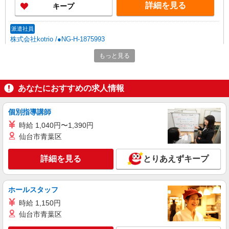
詳細を見る
キープ
派遣社員
株式会社kotrio /●NG-H-1875993
近鉄四日市駅/未経験OK★誰かの支えになれる
もっと見る
人に！グルホの世話人♪
時給1500円〜2125円 ＜日払い有/週払い有/交
通費全支給(ガソリン代含む)＞
あなたにおすすめの求人情報
四日市市
個別指導講師
詳細を見る
キープ
時給 1,040円〜1,390円
仙台市青葉区
派遣社員
株式会社kotrio /●NG-H-2031167
詳細を見る
とりあえずキープ
四日市駅｜日払いOK！日収1.1万円超え×サ高
住スタッフ！
時給1500円〜2125円 ＜日払い有/週払い有/交
ホールスタッフ
通費全支給(ガソリン代含む)＞
時給 1,150円
四日市市
仙台市青葉区