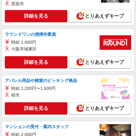
へ★サ高住スタッフ
箕面市
時給1500円〜2125円 ＜日払い有/週払い有/交
詳細を見る
とりあえずキープ
通費全支給(ガソリン代含む)＞
刈谷市【刈谷駅近く】
ラウンドワンの清掃作業員
詳細を見る
キープ
時給 1,400円
大阪市城東区
派遣社員
株式会社kotrio /●NG-H-1907540
詳細を見る
とりあえずキープ
刈谷市*デイでの生活補助☆新たなスキルを身
につけて長く働く♪
時給1500円〜2150円 ＜日払い有/週払い有/交
アパレル用品や雑貨のピッキング検品
通費全支給(ガソリン代含む)＞
時給 1,200円〜1,500円
刈谷市【刈谷駅近く】
柏市
詳細を見る
キープ
詳細を見る
とりあえずキープ
アルバイト
パート
派遣社員
紹介予定派遣
日研トータルソーシング株式会社 メディカルケア事業部/知立オフィ
マンションの受付・案内スタッフ
ス
時給 2,000円