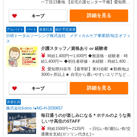
一丁目13番地 【在宅介護センター千種】愛知県名
古屋市千種区覚王山通八丁目35番地 イマ－ジュ
池下2D 【在宅介護センター尾張旭】愛知県尾張旭
詳細を見る
キープ
市瀬戸川町一丁目202番地 【在宅介護センター岡
崎】愛知県岡崎市羽根東町二丁目8番地3 第
2LAND PLAZA BILL101・102号室 【在宅介護セン
アルバイト
パート
派遣社員
紹介予定派遣
ター刈谷】愛知県刈谷市東陽町三丁目68番地 東
日研トータルソーシング株式会社 メディカルケア事業部/知立オフィ
陽町鬼頭ビル1階北側 【在宅介護センター上名古
ス
屋】愛知県名古屋市西区上名古屋三丁目25番52
介護スタッフ／資格あり or 経験者
カサデナカノ1階
時給1,400円〜1,600円 ◆無資格・経験者：時
給1,400円〜 ◆初任者研修・未経験：時給1,400
円〜 ◆初任者研修・経験者：時給1,500円〜 ◆介
愛知県刈谷市 【最寄駅】東刈谷駅 ★勤務地は
護福祉士：時給1,600円〜 ※経験者は3ヶ月以上 ※
3000ヶ所以上★ 自宅から通いやすいエリアなど、
給与幅は経験・能力による ★週払いOK（規定あ
お好きな勤務地をお選び下さい！！
り）
詳細を見る
キープ
派遣社員
株式会社kotrio /●NG-H-2030657
毎日通うのが楽しみになる＊ホテルのような美
しいサ高住のSTAFF
時給1500円〜2125円 ＜日払い有/週払い有/交
通費全支給(ガソリン代含む)＞