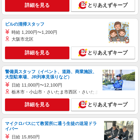
時給1,350円〜1,600円 ★週払いOK（規定あ
詳細を見る
とりあえずキープ
り） ※給与幅は経験・能力による
愛知県刈谷市 【最寄駅】刈谷駅 ★勤務地は
3000ヶ所以上★ 自宅から通いやすいエリアなど、
ビルの清掃スタッフ
お好きな勤務地をお選び下さい！！
時給 1,200円〜1,200円
詳細を見る
キープ
大阪市北区
アルバイト
パート
派遣社員
紹介予定派遣
詳細を見る
とりあえずキープ
日研トータルソーシング株式会社 メディカルケア事業部/知立オフィ
ス
未経験・無資格OKの介護スタッフ
警備員スタッフ（イベント、道路、商業施設、
時給1,350円〜1,600円 ★週払いOK（規定あ
大型駐車場、JR列車見張りなど）
り） ※給与幅は経験・能力による
日給 11,000円〜12,100円
愛知県刈谷市 【最寄駅】刈谷市駅 ★勤務地は
栃木市・小山市・さいたま市西区・さいたま市岩槻区・久喜市・
3000ヶ所以上★ 自宅から通いやすいエリアなど、
お好きな勤務地をお選び下さい！！
詳細を見る
とりあえずキープ
詳細を見る
キープ
マイクロバスにて教習所に通う生徒の送迎ドラ
派遣社員
イバー
株式会社kotrio /●NG-H-2093136
日給 15,850円
刈谷駅★未経験OKの人間関係に悩まない職場