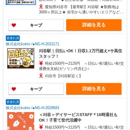
円〜 ◆初任者研修・経験者：時給1,500円〜 ◆介
愛知県刈谷市 【最寄駅】刈谷駅 ★勤務地は
護福祉士：時給1,600円〜 ※経験者は3ヶ月以上 ※
3000ヶ所以上★ 自宅から通いやすいエリアなど、
給与幅は経験・能力による ★週払いOK（規定あ
お好きな勤務地をお選び下さい！！
り）
詳細を見る
キープ
派遣社員
株式会社kotrio /●NG-H-2031171
刈谷駅｜日払いOK！日収1.1万円超え×サ高住
スタッフ！
時給1500円〜2125円 ＜日払い有/週払い有/交
通費全支給(ガソリン代含む)＞
刈谷市【刈谷駅近く】
詳細を見る
キープ
派遣社員
株式会社kotrio /●NG-H-2029581
＜刈谷＞デイサービスSTAFF＊16時退社も
OK！子育て世代活躍中
時給1500円〜2125円 ＜日払い有/週払い有/交