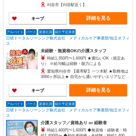
刈谷市【刈谷駅近く】
詳細を見る
キープ
アルバイト
パート
派遣社員
紹介予定派遣
日研トータルソーシング株式会社 メディカルケア事業部/知立オフィ
ス
未経験・無資格OKの介護スタッフ
時給1,350円〜1,600円 ★週払いOK（規定あ
り） ※給与幅は経験・能力による
愛知県刈谷市 【最寄駅】一ツ木駅 ★勤務地は
3000ヶ所以上★ 自宅から通いやすいエリアなど、
お好きな勤務地をお選び下さい！！
詳細を見る
キープ
アルバイト
パート
派遣社員
紹介予定派遣
日研トータルソーシング株式会社 メディカルケア事業部/知立オフィ
ス
介護スタッフ／資格あり or 経験者
時給1,400円〜1,600円 ◆無資格・経験者：時
給1,400円〜 ◆初任者研修・未経験：時給1,400