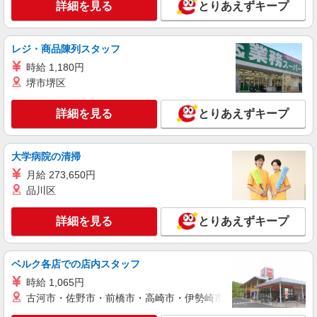
詳細を見る
とりあえずキープ
通費全支給(ガソリン代含む)＞
刈谷市【刈谷駅近く】
レジ・商品陳列スタッフ
詳細を見る
キープ
時給 1,180円
堺市堺区
アルバイト
パート
派遣社員
紹介予定派遣
日研トータルソーシング株式会社 メディカルケア事業部/知立オフィ
詳細を見る
とりあえずキープ
ス
介護スタッフ／資格あり or 経験者
時給1,400円〜1,600円 ◆無資格・経験者：時
大学病院の清掃
給1,400円〜 ◆初任者研修・未経験：時給1,400
月給 273,650円
円〜 ◆初任者研修・経験者：時給1,500円〜 ◆介
愛知県刈谷市 【最寄駅】逢妻駅 ★勤務地は
品川区
護福祉士：時給1,600円〜 ※経験者は3ヶ月以上 ※
3000ヶ所以上★ 自宅から通いやすいエリアなど、
給与幅は経験・能力による ★週払いOK（規定あ
お好きな勤務地をお選び下さい！！
り）
詳細を見る
とりあえずキープ
詳細を見る
キープ
アルバイト
パート
派遣社員
紹介予定派遣
ベルク各店での店内スタッフ
日研トータルソーシング株式会社 メディカルケア事業部/知立オフィ
時給 1,065円
ス
古河市・佐野市・前橋市・高崎市・伊勢崎市・太田市・館林市・
未経験・無資格OKの介護スタッフ