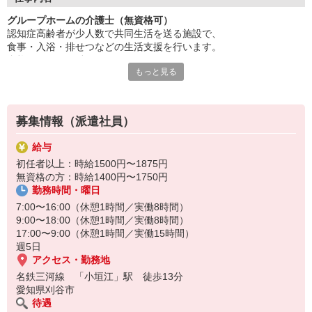
あなたのアイデアや工夫が活かせます。
グループホームの介護士（無資格可）
資格取得も積極的に支援いたします。
認知症高齢者が少人数で共同生活を送る施設で、
働く意欲があれば資格は不問！
食事・入浴・排せつなどの生活支援を行います。
資格がなくても働けますが、
温かいチームの一員になりませんか？
もっと見る
認知症ケアの理解やコミュニケーション力が重要です◎
人柄重視の採用を行っています。
まずはお気軽にお問い合わせください！
家庭的な雰囲気の中で利用者と密に関わるため、
人柄や思いやりが重視されます♪
募集情報（派遣社員）
給与
初任者以上：時給1500円〜1875円
無資格の方：時給1400円〜1750円
勤務時間・曜日
7:00〜16:00（休憩1時間／実働8時間）
9:00〜18:00（休憩1時間／実働8時間）
17:00〜9:00（休憩1時間／実働15時間）
週5日
アクセス・勤務地
名鉄三河線 「小垣江」駅 徒歩13分
愛知県刈谷市
待遇