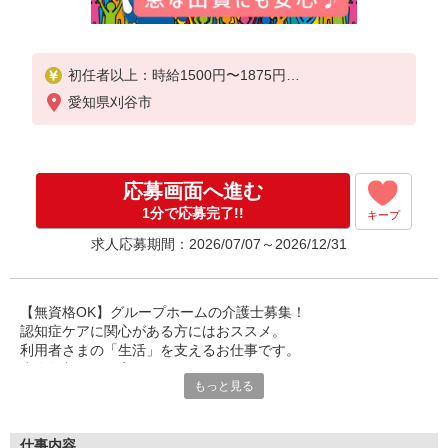
初任者以上：時給1500円〜1875円
無資格の方：時給1400円〜1750円
愛知県刈谷市
応募画面へ進む
1分で応募完了!!
キープ
求人応募期間：2026/07/07～2026/12/31
【無資格OK】グループホームの介護士募集！
認知症ケアに関心がある方にはおススメ。
利用者さまの「生活」を支えるお仕事です。
少人数制なので寄り添ったケアができます。
もっと見る
無資格から正社員も可能！
安心の研修制度でイチから学べます。
利用者さまの生活全般のサポート。
仕事内容