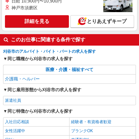
日給 10,900円〜10,900円
刈谷駅＊年齢不問◎未経験から安定した業界へ
神戸市須磨区
＊サ高住
時給1500円〜2125円 ＜日払い有/週払い有/交
詳細を見る
とりあえずキープ
通費全支給(ガソリン代含む)＞
刈谷市【刈谷駅近く】
このお仕事に関連する条件で探す
詳細を見る
キープ
刈谷市のアルバイト・バイト・パートの求人を探す
派遣社員
同じ職種から刈谷市の求人を探す
株式会社kotrio /●NG-H-1992524
医療・介護・福祉すべて
[ 高収入 ]刈谷駅近く【日収1.2万円】生活支援
員さん大募集！
介護職・ヘルパー
時給1500円〜2125円 ＜日払い有/週払い有/交
同じ雇用形態から刈谷市の求人を探す
通費全支給(ガソリン代含む)＞
刈谷市【刈谷駅近く】
派遣社員
同じ特徴から刈谷市の求人を探す
詳細を見る
キープ
入社日応相談
経験者・有資格者歓迎
派遣社員
女性活躍中
ブランクOK
株式会社kotrio /●NG-H-2029833