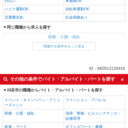
日収1.2万円〜可★「とにかく収入重視!」が叶
日払い
車通勤OK
う高時給の有料住宅
バイク通勤OK
自転車通勤OK
時給1500円〜2125円 ＜日払い有/週払い有/交
交通費支給
社会保険あり
通費全支給(ガソリン代含む)＞
刈谷市【刈谷駅近く】
同じ職種から求人を探す
医療・介護・福祉
詳細を見る
キープ
介護職・ヘルパー
関連する条件をもっと見る
同じ特徴から求人を探す
日払い
車通勤OK
ID：AE0512120416
交通費支給
社会保険あり
その他の条件でバイト・アルバイト・パートを探す
刈谷市の職種からバイト・アルバイト・パートを探す
イベント・キャンペーン・アミュ
ファッション・アパレル
ーズメント
医療・介護・福祉
清掃・警備・ビルメンテナンス・
設備管理
飲食・フード
オフィスワーク・事務