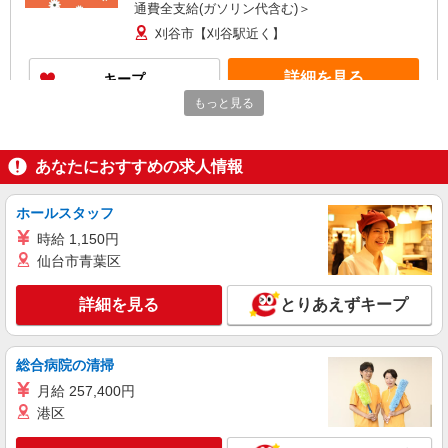
通費全支給(ガソリン代含む)＞
刈谷市【刈谷駅近く】
詳細を見る
キープ
もっと見る
アルバイト
パート
派遣社員
紹介予定派遣
日研トータルソーシング株式会社 メディカルケア事業部/知立オフィ
ス
あなたにおすすめの求人情報
未経験・無資格OKの介護スタッフ
時給1,350円〜1,600円 ★週払いOK（規定あ
ホールスタッフ
り） ※給与幅は経験・能力による
時給 1,150円
愛知県刈谷市 【最寄駅】逢妻駅 ★勤務地は
仙台市青葉区
3000ヶ所以上★ 自宅から通いやすいエリアなど、
お好きな勤務地をお選び下さい！！
詳細を見る
とりあえずキープ
詳細を見る
キープ
派遣社員
総合病院の清掃
株式会社kotrio /●NG-H-2029447
月給 257,400円
夕方までのデイサービス☆車の運転できる方優
港区
遇【刈谷駅】
時給1500円〜2125円 ＜日払い有/週払い有/交