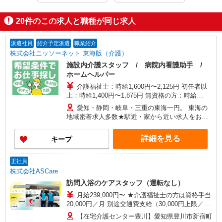
20
件のこの求人と職種が同じ求人
派遣社員
紹介予定派遣
職業紹介
株式会社ニッソーネット 東海版（介護）
施設内介護スタッフ / 病院内看護助手 /
ホームヘルパー
介護福祉士：時給1,600円〜2,125円 初任者以
上：時給1,400円〜1,875円 無資格の方：時給
1,300円〜1,750円 ※給与幅は勤務先による +交通
愛知・静岡・岐阜・三重の東海一円。 東海の
費、諸手当（勤務先による） +0円で介護資格が取
地域密着求人多数★駅近・家から近い求人をお探
れる （別途規定） ★給与日払い制度あり！
しできます！
詳細を見る
キープ
正社員
株式会社ASCare
訪問入浴のケアスタッフ（運転なし）
月給239,000円〜 ★介護福祉士の方は資格手当
20,000円／月 別途交通費支給（30,000円上限／
月） 別途残業手当（月平均残業時間15時間）残業
【在宅介護センター豊川】愛知県豊川市新宿町
代全額支給