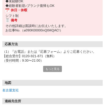
◆未経験OK
◆経験者歓迎♪ブランク復帰もOK
休日・休暇
シフト制
備考
その他詳細は面談時にお伝えいたします。
お仕事No.（a090K00000nQ0l4QAC!）
応募方法
（1）『お電話』または『応募フォーム』よりご応募ください。
【総合受付】0120-921-871（無料）
（受付時間：9:30〜21:00）
〈お電話の場合〉
もっと見る
「e-aidemを見て」とお伝えいただけるとスムーズです。
〈応募フォームからご応募の場合〉
当社担当者から連絡させていただきます。
◎応募フォームからのご応募は24時間受付中です！
地図
↓
名古屋支社
（2）面談・登録の実施
お電話でのカンタン登録面談や来社登録面談を実施しております。
ご都合のよいお日にちをお聞かせください。
連絡先住所