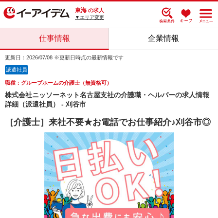
東海
の求人
▼エリア変更
仕事情報
企業情報
更新日：2026/07/08 ※更新日時点の最新情報です
派遣社員
職種：グループホームの介護士（無資格可）
株式会社ニッソーネット名古屋支社の介護職・ヘルパーの求人情報
詳細（派遣社員） - 刈谷市
［介護士］来社不要★お電話でお仕事紹介♪刈谷市◎