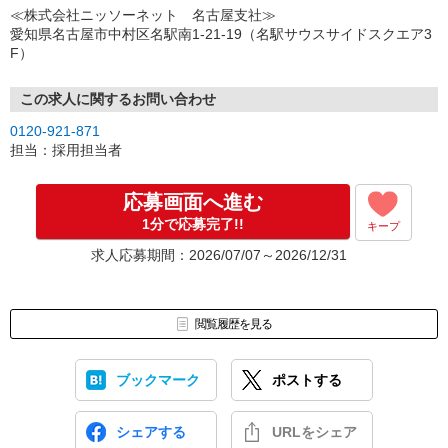
↓
≪株式会社ニッソーネット 名古屋支社≫
（3）選考・お仕事のご案内
愛知県名古屋市中村区名駅南1-21-19（名駅サウスサイドスクエア3
↓
F）
（4）就業開始
※紹介予定派遣・職業紹介などで、正職員登用前提でのお仕事も可
能です。
この求人に関するお問い合わせ
0120-921-871
担当：採用担当者
応募画面へ進む
1分で応募完了!!
キープ
求人応募期間：2026/07/07～2026/12/31
閲覧履歴を見る
ブックマーク
ポストする
シェアする
URLをシェア