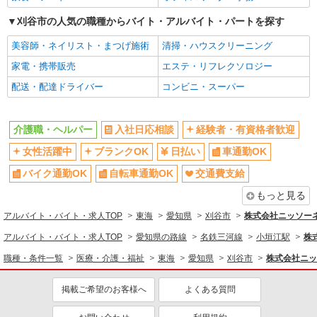
刈谷市の人気の職種からバイト・アルバイト・パートを探す
美容師・ネイリスト・まつげ施術
清掃・ハウスクリーニング
家電・携帯販売
エステ・リフレクソロジー
配送・配達ドライバー
コンビニ・スーパー
介護職・ヘルパー
入社日応相談
経験者・有資格者歓迎
女性活躍中
ブランクOK
日払い
車通勤OK
バイク通勤OK
自転車通勤OK
交通費支給
もっと見る
アルバイト・バイト・求人TOP
東海
愛知県
刈谷市
株式会社ニッソー
アルバイト・バイト・求人TOP
愛知県の路線
名鉄三河線
小垣江駅
株
職種・条件一覧
医療・介護・福祉
東海
愛知県
刈谷市
株式会社ニッ
掲載ご希望のお客様へ
よくある質問