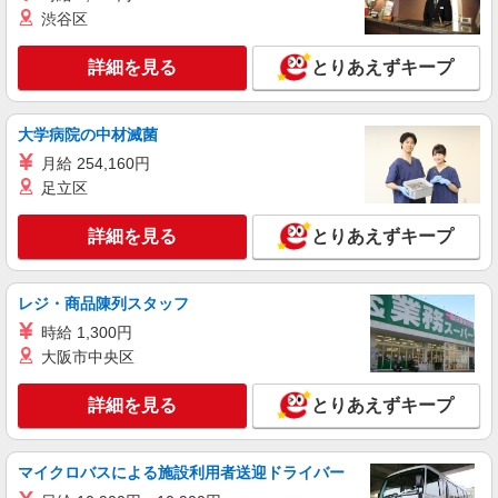
介護スタッフ／資格あり or 経験者
渋谷区
時給1,400円〜1,600円 ◆無資格・経験者：時
給1,400円〜 ◆初任者研修・未経験：時給1,400
詳細を見る
とりあえずキープ
円〜 ◆初任者研修・経験者：時給1,500円〜 ◆介
愛知県刈谷市 【最寄駅】小垣江駅 ★勤務地は
護福祉士：時給1,600円〜 ※経験者は3ヶ月以上 ※
3000ヶ所以上★ 自宅から通いやすいエリアなど、
給与幅は経験・能力による ★週払いOK（規定あ
お好きな勤務地をお選び下さい！！
り）
大学病院の中材滅菌
詳細を見る
キープ
月給 254,160円
足立区
アルバイト
パート
派遣社員
紹介予定派遣
日研トータルソーシング株式会社 メディカルケア事業部/知立オフィ
詳細を見る
とりあえずキープ
ス
介護スタッフ／資格あり or 経験者
時給1,400円〜1,600円 ◆無資格・経験者：時
レジ・商品陳列スタッフ
給1,400円〜 ◆初任者研修・未経験：時給1,400
時給 1,300円
円〜 ◆初任者研修・経験者：時給1,500円〜 ◆介
愛知県刈谷市 【最寄駅】名鉄本線「知立」駅
護福祉士：時給1,600円〜 ※経験者は3ヶ月以上 ※
大阪市中央区
★勤務地は3000ヶ所以上★ 自宅から通いやすいエ
給与幅は経験・能力による ★週払いOK（規定あ
リアなど、お好きな勤務地をお選び下さい！！
り）
詳細を見る
とりあえずキープ
詳細を見る
キープ
派遣社員
マイクロバスによる施設利用者送迎ドライバー
株式会社kotrio /●NG-H-2031022