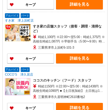
詳細を見る
キープ
アルバイト
パート
すき家 津上浜町店
すき家の店舗スタッフ（接客・調理・清掃な
ど）
時給1,100円 ※22:00〜翌5:00：時給1,375円 ※
高校生時給1,087円 ※早朝手当（5:00〜9:00）時給
＋150円
三重県津市上浜町6-101-3
詳細を見る
キープ
アルバイト
パート
COCO’S 津久居店
ココスのキッチン（フード）スタッフ
時給1150円 ※22:00〜翌5:00：時給1438円 ※
高校生時給1090円 ■【土日祝加給】 土日祝は1時
間当たり＋100円 ■特別手当 早朝手当（5:00〜
三重県津市久居明神町2610番地2
8:00）時給＋100円
詳細を見る
キープ