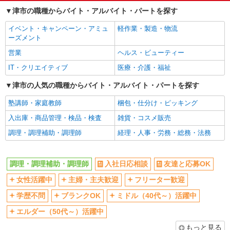
社会保険あり
社員登用あり
三重県津市乙部2030
津市の職種からバイト・アルバイト・パートを探す
大学生歓迎
扶養内勤務OK
詳細を見る
キープ
イベント・キャンペーン・アミュ
軽作業・製造・物流
副業・WワークOK
まかない・食事補助
ーズメント
アルバイト
パート
営業
ヘルス・ビューティー
丸亀製麺津店
IT・クリエイティブ
医療・介護・福祉
キッチン・ホールスタッフ
時給1150円〜 ☆22時以降は時給25％UP（深夜
津市の人気の職種からバイト・アルバイト・パートを探す
割増有）
塾講師・家庭教師
梱包・仕分け・ピッキング
三重県津市藤方１５８３－３
入出庫・商品管理・検品・検査
雑貨・コスメ販売
詳細を見る
キープ
調理・調理補助・調理師
経理・人事・労務・総務・法務
アルバイト
パート
カレーハウスＣｏＣｏ壱番屋 津上浜店
調理・調理補助・調理師
入社日応相談
友達と応募OK
ホール・キッチンスタッフ
女性活躍中
主婦・主夫歓迎
フリーター歓迎
時給（一般・高校）1087円以上 土日祝日50円
学歴不問
ブランクOK
ミドル（40代～）活躍中
アップ（1137円以上） 22：00以降 25％（端数
切り上げ） 平日 1359円以上 土日祝日 1422円
≪津上浜店≫ 三重県津市中河原2043
エルダー（50代～）活躍中
以上
もっと見る