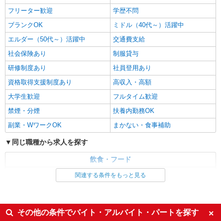
時給1,100円 ※22:00〜翌5:00：時給1,375円 ※
フリーター歓迎
学歴不問
高校生時給1,087円 ※早朝手当（5:00〜9:00）時給
＋150円
ブランクOK
ミドル（40代～）活躍中
三重県津市西古河町19-13
エルダー（50代～）活躍中
交通費支給
詳細を見る
キープ
社会保険あり
制服貸与
研修制度あり
社員登用あり
アルバイト
パート
COCO’S 津上浜町店
資格取得支援制度あり
高収入・高額
ココスのキッチン（フード）スタッフ
大学生歓迎
フルタイム歓迎
時給1100円 ※22:00〜翌5:00：時給1375円 ※
禁煙・分煙
扶養内勤務OK
高校生時給1090円 ■【土日祝加給】 土日祝は1時
間当たり＋100円 ■特別手当 早朝手当（5:00〜
三重県津市上浜町6丁目101-3
副業・WワークOK
まかない・食事補助
8:00）時給＋200円
同じ職種から求人を探す
詳細を見る
キープ
飲食・フード
アルバイト
パート
調理・調理補助・調理師
関連する条件をもっと見る
伝丸 津乙部店
ラーメン店のホール・キッチン
同じ特徴から求人を探す
時給1,375円＋交通費支給 ※研修中も給与の変
ミドル（40代～）活躍中
交通費支給
動なし
その他の条件でバイト・アルバイト・パートを探す