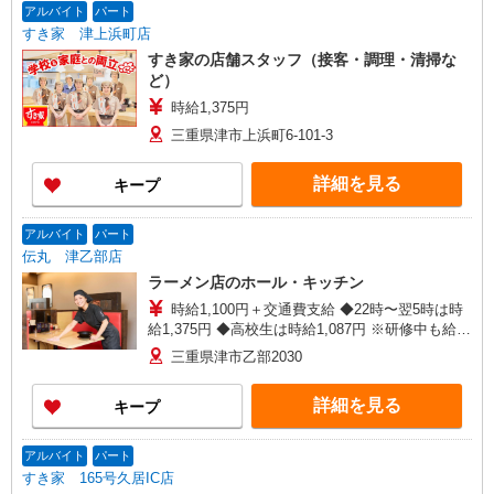
アルバイト
パート
すき家 津上浜町店
すき家の店舗スタッフ（接客・調理・清掃な
ど）
時給1,375円
三重県津市上浜町6-101-3
詳細を見る
キープ
アルバイト
パート
伝丸 津乙部店
ラーメン店のホール・キッチン
時給1,100円＋交通費支給 ◆22時〜翌5時は時
給1,375円 ◆高校生は時給1,087円 ※研修中も給与
の変動なし
三重県津市乙部2030
詳細を見る
キープ
アルバイト
パート
すき家 165号久居IC店