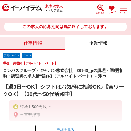
東海
の求人
▼エリア変更
この求人の応募期間は既に終了しております。
仕事情報
企業情報
アルバイト
パート
職種：調理師【アルバイト・パート】
コンパスグループ・ジャパン株式会社 20949_pの調理・調理補
助・調理師の求人情報詳細（アルバイト/パート） - 津市
【週3日〜OK】シフトはお気軽に相談OK♪【Wワー
クOK】【30代〜50代活躍中】
時給1,500円以上
三重県津市
残業が発生した場合、残業代を1分単位で別途支給し
ます。
詳細を見る