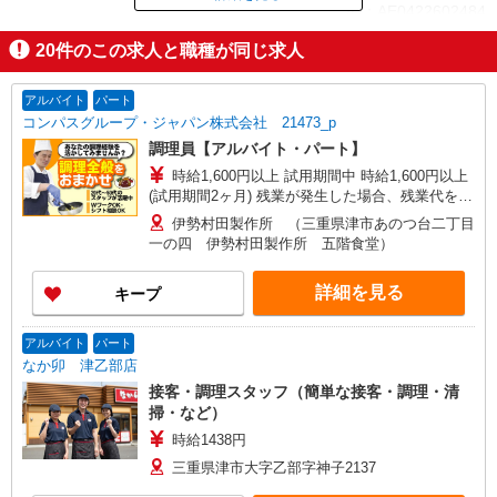
ID：AE0422602484
20
件のこの求人と職種が同じ求人
掲載期間終了
アルバイト
パート
コンパスグループ・ジャパン株式会社 21473_p
調理員【アルバイト・パート】
時給1,600円以上 試用期間中 時給1,600円以上
(試用期間2ヶ月) 残業が発生した場合、残業代を1
分単位で別途支給します。
伊勢村田製作所 （三重県津市あのつ台二丁目
一の四 伊勢村田製作所 五階食堂）
詳細を見る
キープ
アルバイト
パート
なか卯 津乙部店
接客・調理スタッフ（簡単な接客・調理・清
掃・など）
時給1438円
三重県津市大字乙部字神子2137