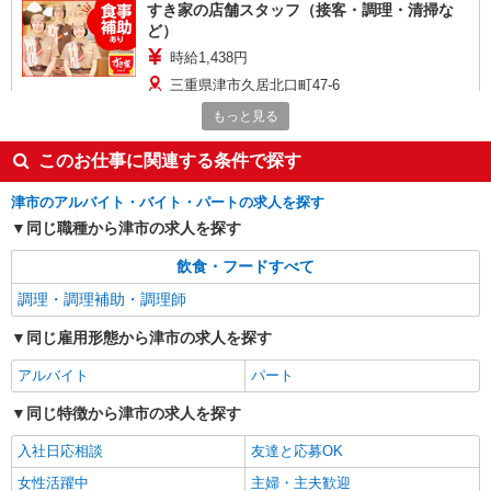
すき家の店舗スタッフ（接客・調理・清掃な
ど）
時給1,438円
三重県津市久居北口町47-6
もっと見る
詳細を見る
キープ
このお仕事に関連する条件で探す
アルバイト
パート
津市のアルバイト・バイト・パートの求人を探す
すき家 津IC店
同じ職種から津市の求人を探す
すき家の店舗スタッフ（接客・調理・清掃な
ど）
飲食・フードすべて
時給1,375円
調理・調理補助・調理師
三重県津市西古河町19-13
同じ雇用形態から津市の求人を探す
詳細を見る
キープ
アルバイト
パート
アルバイト
パート
同じ特徴から津市の求人を探す
すき家 津IC店
入社日応相談
友達と応募OK
すき家の店舗スタッフ（接客・調理・清掃な
ど）
女性活躍中
主婦・主夫歓迎