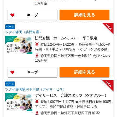
給）を支給 ・特定事業所加算手当:60円/時間含む
102号室
※給与幅は資格・経験等による
詳細を見る
キープ
NEW
パート
ツクイ静岡（訪問介護）
訪問介護 ホームヘルパー 平日限定
時給1,240円〜1,622円 ・身体介護手当:500円/
時間 ・ICT手当:2,000円/月 ・ケア→ケアの移動時
間も賃金（時給）を支給 ・特定事業所加算手
静岡県静岡市駿河区聖一色448-10 Myアパルタ
当:60円/時間含む ※給与幅は資格・経験等による
102号室
詳細を見る
キープ
NEW
パート
ツクイ静岡駿河下川原（デイサービス）
デイサービス 介護スタッフ（ケアクルー）
時給1,097円〜1,117円 ★土日祝日は時給100円
アップ！ ※給与幅は資格・経験等による
静岡県静岡市駿河区下川原四丁目16-32