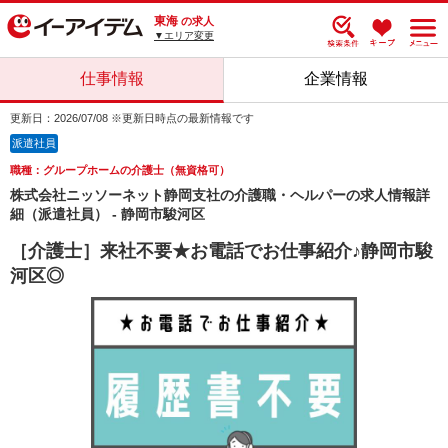
東海
の求人
▼エリア変更
仕事情報
企業情報
更新日：2026/07/08 ※更新日時点の最新情報です
派遣社員
職種：グループホームの介護士（無資格可）
株式会社ニッソーネット静岡支社の介護職・ヘルパーの求人情報詳
細（派遣社員） - 静岡市駿河区
［介護士］来社不要★お電話でお仕事紹介♪静岡市駿
河区◎