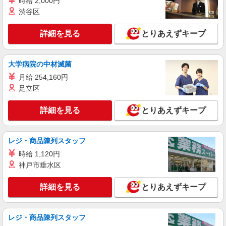
時給 2,000円
（株）ウィルオブ・ワークCW 静岡支店/ms220101
渋谷区
高齢者向けマンションstaff
時給1400円 ◆前払い・日払い・週払いOK
詳細を見る
とりあえずキープ
静岡県静岡市駿河区
詳細を見る
大学病院の中材滅菌
キープ
月給 254,160円
派遣社員
足立区
株式会社kotrio /●SZ-H-1739226
静岡駅★時給1400円〜！デイSTAFF♪未経験歓
詳細を見る
とりあえずキープ
迎！日払いOK！
時給1500円〜2125円 ＜日払い有/週払い有/交
通費全支給(ガソリン代含む)＞
レジ・商品陳列スタッフ
静岡駅すぐ
時給 1,120円
神戸市垂水区
詳細を見る
キープ
詳細を見る
とりあえずキープ
派遣社員
（株）ウィルオブ・ワークCW 静岡支店/ms220101
レジ・商品陳列スタッフ
高齢者向けマンションstaff