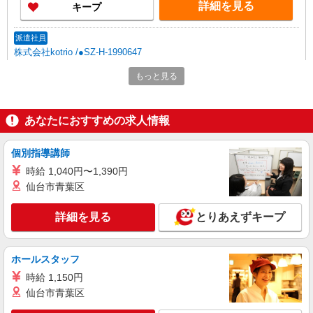
詳細を見る
キープ
派遣社員
株式会社kotrio /●SZ-H-1990647
＜静岡＞小さなデイサービスSTAFF募集≪週3
もっと見る
勤務≫≪夕方退社≫
時給1500円〜2125円 ＜日払い有/週払い有/交
通費全支給(ガソリン代含む)＞
あなたにおすすめの求人情報
静岡駅すぐ
個別指導講師
詳細を見る
キープ
時給 1,040円〜1,390円
仙台市青葉区
派遣社員
株式会社kotrio /●SZ-H-1346520
詳細を見る
とりあえずキープ
一生モノの「経験」が手に入る＊。静岡駅周辺
のデイサービス
時給1500円〜2125円 ＜日払い有/週払い有/交
ホールスタッフ
通費全支給(ガソリン代含む)＞
時給 1,150円
静岡市駿河区
仙台市青葉区