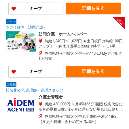
詳細を見る
キープ
NEW
パート
ツクイ静岡（訪問介護）
訪問介護 ホームヘルパー
時給1,240円〜1,622円 ★土日祝日は時給100円
アップ！ ・身体介護手当:500円/時間 ・ICT手
当:2,000円/月 ・ケア→ケアの移動時間も賃金（時
静岡県静岡市駿河区聖一色448-10 Myアパルタ
給）を支給 ・特定事業所加算手当:60円/時間含む
102号室
※給与幅は資格・経験等による
詳細を見る
キープ
正社員
社名非公開/調理師・調理スタッフ
介護士管理者
月給 430,000円 ※月45時間分?固定残業代含む
※月の勤務日数が1ヶ月に満たない場合は日割り計
算とする
静岡県静岡市駿河区中原字東蛭子宮544番2
【変更の範囲：会社の定める場所】