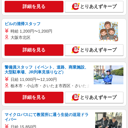
派遣社員
詳細を見る
とりあえずキープ
株式会社kotrio /●SZ-H-1869159
静岡駅＊高級シニアマンションでのサポート職
員＊.・：゜
ビルの清掃スタッフ
時給1500円〜2125円 ＜日払い有/週払い有/交
時給 1,200円〜1,200円
通費全支給(ガソリン代含む)＞
大阪市北区
最寄り駅：静岡
詳細を見る
とりあえずキープ
詳細を見る
キープ
派遣社員
警備員スタッフ（イベント、道路、商業施設、
株式会社kotrio /●SZ-H-2014971
大型駐車場、JR列車見張りなど）
静岡駅★未経験OKの人間関係に悩まない職場
日給 11,000円〜12,100円
へ★サ高住スタッフ
栃木市・小山市・さいたま市西区・さいたま市岩槻区・久喜市・
時給1500円〜2125円 ＜日払い有/週払い有/交
通費全支給(ガソリン代含む)＞
詳細を見る
とりあえずキープ
静岡駅すぐ
詳細を見る
キープ
マイクロバスにて教習所に通う生徒の送迎ドラ
イバー
日給 15,850円
派遣社員