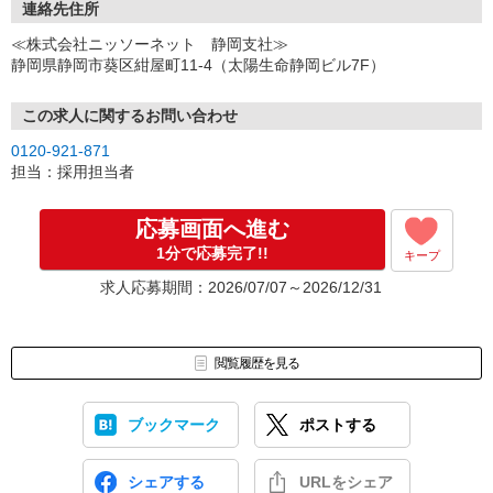
ご都合のよいお日にちをお聞かせください。
連絡先住所
↓
≪株式会社ニッソーネット 静岡支社≫
（3）選考・お仕事のご案内
静岡県静岡市葵区紺屋町11-4（太陽生命静岡ビル7F）
↓
（4）就業開始
※紹介予定派遣・職業紹介などで、正職員登用前提でのお仕事も可
この求人に関するお問い合わせ
能です。
0120-921-871
担当：採用担当者
応募画面へ進む
1分で応募完了!!
キープ
求人応募期間：2026/07/07～2026/12/31
閲覧履歴を見る
ブックマーク
ポストする
シェアする
URLをシェア