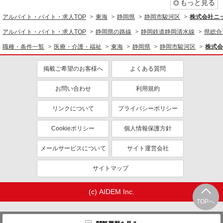
もっと見る
アルバイト・バイト・求人TOP
東海
静岡県
静岡市駿河区
株式会社ニ
アルバイト・バイト・求人TOP
静岡県の路線
静岡鉄道静岡清水線
県総合
職種・条件一覧
医療・介護・福祉
東海
静岡県
静岡市駿河区
株式会
掲載ご希望のお客様へ
よくある質問
お問い合わせ
利用規約
リンクについて
プライバシーポリシー
Cookieポリシー
個人情報保護方針
メールサービスについて
サイト運営会社
サイトマップ
(c) AIDEM Inc.
TOPへ