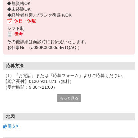
◆無資格OK
◆未経験OK
◆経験者歓迎♪ブランク復帰もOK
休日・休暇
シフト制
備考
その他詳細は面談時にお伝えいたします。
お仕事No.（a090K00000urlwTQAQ!）
応募方法
（1）『お電話』または『応募フォーム』よりご応募ください。
【総合受付】0120-921-871（無料）
（受付時間：9:30〜21:00）
〈お電話の場合〉
もっと見る
「e-aidemを見て」とお伝えいただけるとスムーズです。
〈応募フォームからご応募の場合〉
当社担当者から連絡させていただきます。
◎応募フォームからのご応募は24時間受付中です！
地図
↓
静岡支社
（2）面談・登録の実施
お電話でのカンタン登録面談や来社登録面談を実施しております。