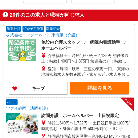
20
件のこの求人と職種が同じ求人
派遣社員
紹介予定派遣
職業紹介
株式会社ニッソーネット 東海版（介護）
施設内介護スタッフ / 病院内看護助手 /
ホームヘルパー
介護福祉士：時給1,600円〜2,125円 初任者以
上：時給1,400円〜1,875円 無資格の方：時給
1,300円〜1,750円 ※給与幅は勤務先による +交通
愛知・静岡・岐阜・三重の東海一円。 東海の
費、諸手当（勤務先による） +0円で介護資格が取
地域密着求人多数★駅近・家から近い求人をお探
れる （別途規定） ★給与日払い制度あり！
しできます！
詳細を見る
キープ
NEW
パート
ツクイ静岡（訪問介護）
訪問介護 ホームヘルパー 土日祝限定
時給1,340円〜1,722円 ・土日祝日手当:100円/
時間含む ・身体介護手当:500円/時間 ・ICT手
当:2,000円/月 ・ケア→ケアの移動時間も賃金（時
静岡県静岡市駿河区聖一色448-10 Myアパルタ