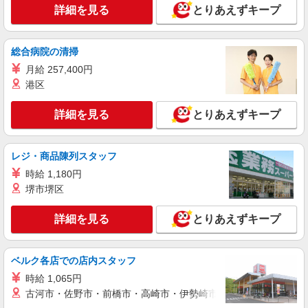
詳細を見る
キープ
詳細を見る
とりあえずキープ
派遣社員
（株）ウィルオブ・ワークCW 静岡支店/ms220101
総合病院の清掃
高齢者向け住宅staff
月給 257,400円
時給1400円 ◆前払い・日払い・週払いOK
港区
静岡県静岡市駿河区
詳細を見る
とりあえずキープ
詳細を見る
キープ
レジ・商品陳列スタッフ
派遣社員
株式会社kotrio /●SZ-H-2014439
時給 1,180円
堺市堺区
静岡駅◆サ高住スタッフ◆穏やかな職場×週
3〜×残業なし
詳細を見る
とりあえずキープ
時給1500円〜2125円 ＜日払い有/週払い有/交
通費全支給(ガソリン代含む)＞
静岡駅すぐ
ベルク各店での店内スタッフ
時給 1,065円
詳細を見る
キープ
古河市・佐野市・前橋市・高崎市・伊勢崎市・太田市・館林市・