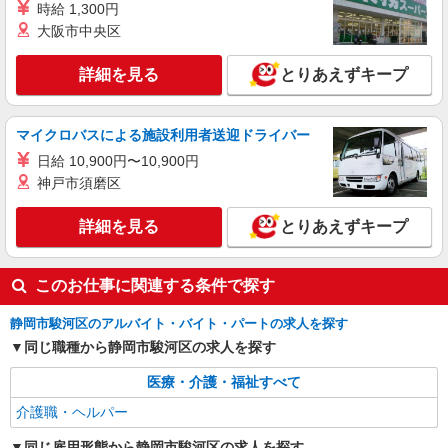
時給 1,300円
時給1400円 ◆前払い・日払い・週払いOK
大阪市中央区
静岡県静岡市駿河区
詳細を見る
とりあえずキープ
詳細を見る
キープ
派遣社員
マイクロバスによる施設利用者送迎ドライバー
株式会社kotrio /●SZ-H-1901932
日給 10,900円〜10,900円
＜静岡＞サ高住スタッフ＊教育体制充実◎30
神戸市須磨区
代・40代活躍中
時給1500円〜2150円 ＜日払い有/週払い有/交
詳細を見る
とりあえずキープ
通費全支給(ガソリン代含む)＞
静岡駅すぐ
このお仕事に関連する条件で探す
詳細を見る
キープ
静岡市駿河区のアルバイト・バイト・パートの求人を探す
同じ職種から静岡市駿河区の求人を探す
医療・介護・福祉すべて
介護職・ヘルパー
同じ雇用形態から静岡市駿河区の求人を探す