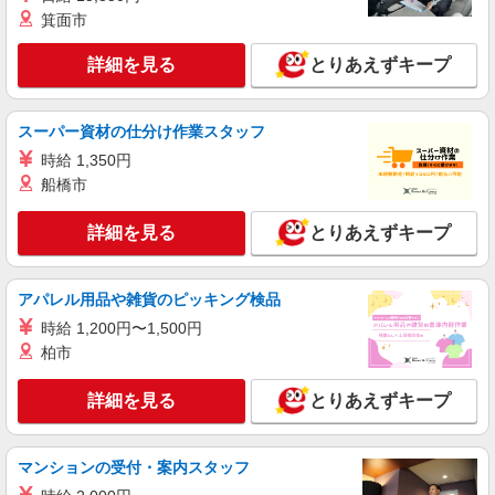
株式会社kotrio /●SZ-H-2013375
箕面市
静岡駅チカ★グループホームで夜勤専従★日払
詳細を見る
いOK★履歴書不要
とりあえずキープ
時給1500円〜2125円 ＜日払い有/週払い有/交
通費全支給(ガソリン代含む)＞
スーパー資材の仕分け作業スタッフ
静岡駅すぐ
時給 1,350円
船橋市
詳細を見る
キープ
詳細を見る
とりあえずキープ
派遣社員
株式会社kotrio /●SZ-H-1869218
静岡駅近くのシニアマンション◎日払い可＊時
アパレル用品や雑貨のピッキング検品
給相談可
時給 1,200円〜1,500円
時給1500円〜2125円 ＜日払い有/週払い有/交
柏市
通費全支給(ガソリン代含む)＞
静岡駅すぐ
詳細を見る
とりあえずキープ
詳細を見る
キープ
マンションの受付・案内スタッフ
派遣社員