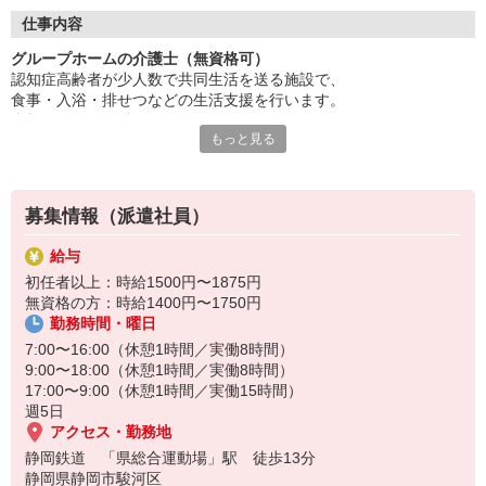
安心の研修制度でイチから学べます。
利用者さまの生活全般のサポート。
仕事内容
あなたのアイデアや工夫が活かせます。
グループホームの介護士（無資格可）
資格取得も積極的に支援いたします。
認知症高齢者が少人数で共同生活を送る施設で、
働く意欲があれば資格は不問！
食事・入浴・排せつなどの生活支援を行います。
資格がなくても働けますが、
温かいチームの一員になりませんか？
もっと見る
認知症ケアの理解やコミュニケーション力が重要です◎
人柄重視の採用を行っています。
まずはお気軽にお問い合わせください！
家庭的な雰囲気の中で利用者と密に関わるため、
人柄や思いやりが重視されます♪
募集情報（派遣社員）
給与
初任者以上：時給1500円〜1875円
無資格の方：時給1400円〜1750円
勤務時間・曜日
7:00〜16:00（休憩1時間／実働8時間）
9:00〜18:00（休憩1時間／実働8時間）
17:00〜9:00（休憩1時間／実働15時間）
週5日
アクセス・勤務地
静岡鉄道 「県総合運動場」駅 徒歩13分
静岡県静岡市駿河区