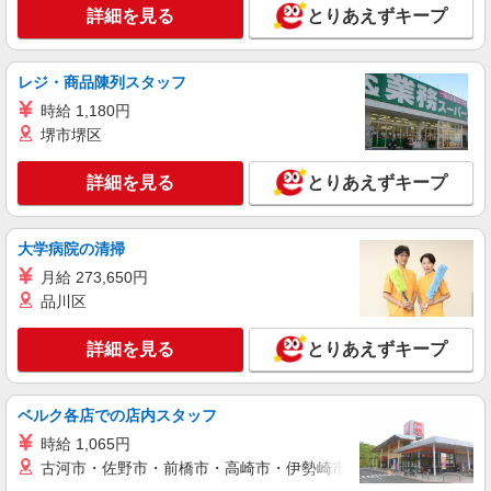
株式会社kotrio /●NG-H-1905832
詳細を見る
とりあえずキープ
笠寺駅▼綺麗なサ高住で生活ケア▼清掃やフロ
アの巡回など
レジ・商品陳列スタッフ
時給1500円〜2125円 ＜日払い有/週払い有/交
通費全支給(ガソリン代含む)＞
時給 1,180円
堺市堺区
名古屋市南区
詳細を見る
とりあえずキープ
詳細を見る
キープ
アルバイト
パート
派遣社員
紹介予定派遣
大学病院の清掃
日研トータルソーシング株式会社 メディカルケア事業部/名古屋オフ
ィス
月給 273,650円
品川区
未経験・無資格OKの介護スタッフ
時給1,450円〜1,750円 ★週払いOK（規定あ
詳細を見る
り） ※給与幅は経験・能力による
とりあえずキープ
愛知県名古屋市南区 【最寄駅】笠寺駅 ★勤務
地は3000ヶ所以上★ 自宅から通いやすいエリアな
ベルク各店での店内スタッフ
ど、お好きな勤務地をお選び下さい！！
詳細を見る
時給 1,065円
キープ
古河市・佐野市・前橋市・高崎市・伊勢崎市・太田市・館林市・