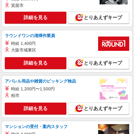
ィス
箕面市
未経験・無資格OKの介護スタッフ
詳細を見る
とりあえずキープ
時給1,450円〜1,750円 ★週払いOK（規定あ
り） ※給与幅は経験・能力による
愛知県名古屋市南区 【最寄駅】桜通線 鶴里
ラウンドワンの清掃作業員
駅 徒歩7分 ★勤務地は3000ヶ所以上★ 自宅から
通いやすいエリアなど、お好きな勤務地をお選び
時給 1,400円
下さい！！
大阪市城東区
詳細を見る
キープ
詳細を見る
とりあえずキープ
派遣社員
株式会社kotrio /●NG-H-2029448
夕方までのデイサービス☆車の運転できる方優
アパレル用品や雑貨のピッキング検品
遇【笠寺駅】
時給 1,200円〜1,500円
時給1500円〜2125円 ＜日払い有/週払い有/交
柏市
通費全支給(ガソリン代含む)＞
名古屋市南区
詳細を見る
とりあえずキープ
詳細を見る
キープ
マンションの受付・案内スタッフ
アルバイト
パート
派遣社員
紹介予定派遣