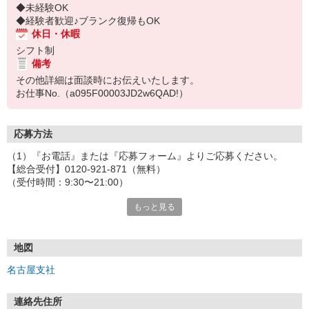
◆未経験OK
◆経験者歓迎♪ブランク復帰もOK
休日・休暇
シフト制
備考
その他詳細は面談時にお伝えいたします。
お仕事No.（a095F00003JD2w6QAD!）
応募方法
（1）『お電話』または『応募フォーム』よりご応募ください。
【総合受付】0120-921-871（無料）
（受付時間：9:30〜21:00）
〈お電話の場合〉
もっと見る
「e-aidemを見て」とお伝えいただけるとスムーズです。
〈応募フォームからご応募の場合〉
当社担当者から連絡させていただきます。
◎応募フォームからのご応募は24時間受付中です！
地図
↓
名古屋支社
（2）面談・登録の実施
お電話でのカンタン登録面談や来社登録面談を実施しております。
ご都合のよいお日にちをお聞かせください。
連絡先住所