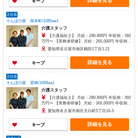
詳細を見る
キープ
れる手当を含みます。 ※介護福祉士のみ、特別職
務手当も含む ■夜勤手当別途支給：5,000円/回 ◎
残業時は別途時間外手当支給（超過1分〜） ◎賞
正社員
与 基本給2.08ヶ月分/年支給
そんぽの家 桜本町/1085aa1
介護スタッフ
【介護福祉士】 月給：290,800円 年収例：392
万円〜 【実務者研修】 月給：265,000円 年収例：
360万円〜 【初任者研修・無資格】 月給：
愛知県名古屋市南区鶴田1丁目1-21
249,300円 年収例：337万円〜 ※職務手当、働き
がい向上手当、日祝手当（月平均2回分）、夜勤手
詳細を見る
キープ
当（月平均5回分）等、毎月平均的に支払われる手
当を含みます。 ※介護福祉士のみ、特別職務手当
も含む ◎残業時は別途時間外手当支給（超過1
正社員
分〜） ◎賞与 基本給2.08ヶ月分/年支給
そんぽの家 星崎/1089aa1
介護スタッフ
【介護福祉士】 月給：290,800円 年収例：392
万円〜 【実務者研修】 月給：265,000円 年収例：
360万円〜 【初任者研修・無資格】 月給：
愛知県名古屋市南区天白町5丁目16-3
249,300円 年収例：337万円〜 ※職務手当、働き
がい向上手当、日祝手当（月平均2回分）、夜勤手
詳細を見る
キープ
当（月平均5回分）等、毎月平均的に支払われる手
当を含みます。 ※介護福祉士のみ、特別職務手当
も含む ◎残業時は別途時間外手当支給（超過1