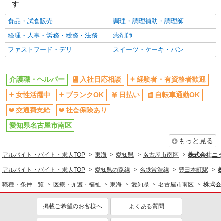
す
食品・試食販売
調理・調理補助・調理師
経理・人事・労務・総務・法務
薬剤師
ファストフード・デリ
スイーツ・ケーキ・パン
介護職・ヘルパー
入社日応相談
経験者・有資格者歓迎
女性活躍中
ブランクOK
日払い
自転車通勤OK
交通費支給
社会保険あり
愛知県名古屋市南区
もっと見る
アルバイト・バイト・求人TOP
東海
愛知県
名古屋市南区
株式会社ニ
アルバイト・バイト・求人TOP
愛知県の路線
名鉄常滑線
豊田本町駅
職種・条件一覧
医療・介護・福祉
東海
愛知県
名古屋市南区
株式会
掲載ご希望のお客様へ
よくある質問