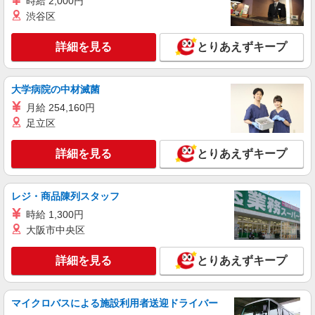
時給 2,000円
日研トータルソーシング株式会社 メディカルケア事業部/名古屋オフ
渋谷区
ィス
介護スタッフ／資格あり or 経験者
詳細を見る
とりあえずキープ
時給1,500円〜1,750円 ◆無資格・経験者：時
給1,500円〜 ◆初任者研修・未経験：時給1,500
円〜 ◆初任者研修・経験者：時給1,600円〜 ◆介
愛知県名古屋市南区 【最寄駅】本星崎駅 ★勤
護福祉士：時給1,750円〜 ※経験者は3ヶ月以上 ※
大学病院の中材滅菌
務地は3000ヶ所以上★ 自宅から通いやすいエリア
給与幅は経験・能力による ★週払いOK（規定あ
など、お好きな勤務地をお選び下さい！！
月給 254,160円
り）
足立区
詳細を見る
キープ
詳細を見る
とりあえずキープ
派遣社員
株式会社kotrio /●NG-H-1815173
夕方までのデイサービス☆車の運転できる方優
レジ・商品陳列スタッフ
遇【名古屋市南区】
時給 1,300円
時給1500円〜2125円 ＜日払い有/週払い有/交
大阪市中央区
通費全支給(ガソリン代含む)＞
南区
詳細を見る
とりあえずキープ
詳細を見る
キープ
マイクロバスによる施設利用者送迎ドライバー
派遣社員