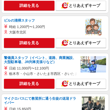
アルバイト
パート
派遣社員
紹介予定派遣
詳細を見る
とりあえずキープ
日研トータルソーシング株式会社 メディカルケア事業部/名古屋オフ
ィス
介護スタッフ／資格あり or 経験者
ビルの清掃スタッフ
時給1,500円〜1,750円 ◆無資格・経験者：時
給1,500円〜 ◆初任者研修・未経験：時給1,500
時給 1,200円〜1,200円
円〜 ◆初任者研修・経験者：時給1,600円〜 ◆介
大阪市北区
愛知県名古屋市南区 【最寄駅】呼続駅 ★勤務
護福祉士：時給1,750円〜 ※経験者は3ヶ月以上 ※
地は3000ヶ所以上★ 自宅から通いやすいエリアな
給与幅は経験・能力による ★週払いOK（規定あ
ど、お好きな勤務地をお選び下さい！！
詳細を見る
とりあえずキープ
り）
詳細を見る
キープ
警備員スタッフ（イベント、道路、商業施設、
派遣社員
大型駐車場、JR列車見張りなど）
（株）ウィルオブ・ワークCW 名古屋支店/ms230101
日給 11,000円〜12,100円
高齢者向けマンションstaff
栃木市・小山市・さいたま市西区・さいたま市岩槻区・久喜市・
時給1600円 ◆前払い・日払い・週払いOK
愛知県名古屋市南区
詳細を見る
とりあえずキープ
詳細を見る
キープ
マイクロバスにて教習所に通う生徒の送迎ドラ
イバー
アルバイト
パート
派遣社員
紹介予定派遣
日給 15,850円
日研トータルソーシング株式会社 メディカルケア事業部/名古屋オフ