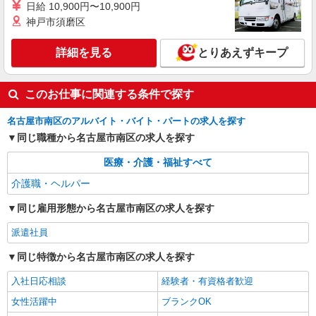
日給 10,900円〜10,900円
株式会社kotrio /●NG-H-1992488
神戸市須磨区
[ 高収入 ]笠寺駅近く【日収1.2万円】生活支援
員さん大募集！
詳細を見る
とりあえずキープ
時給1500円〜2125円 ＜日払い有/週払い有/交
通費全支給(ガソリン代含む)＞
名古屋市南区
このお仕事に関連する条件で探す
詳細を見る
キープ
名古屋市南区のアルバイト・バイト・パートの求人を探す
同じ職種から名古屋市南区の求人を探す
派遣社員
医療・介護・福祉すべて
株式会社kotrio /●NG-H-2030085
レア！【笠寺駅】就労支援施設で軽作業の見守
介護職・ヘルパー
りなど＊未経験OK
同じ雇用形態から名古屋市南区の求人を探す
時給1400円〜 ＜日払い有/週払い有/交通費全
支給(ガソリン代含む)＞
派遣社員
名古屋市南区
同じ特徴から名古屋市南区の求人を探す
詳細を見る
キープ
入社日応相談
経験者・有資格者歓迎
女性活躍中
ブランクOK