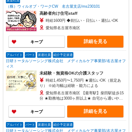
派遣社員
分〜） ◎賞与 基本給2.08ヶ月分/年支給
（株）ウィルオブ・ワークCW 名古屋支店/ms230101
高齢者向け住宅staff
時給1600円 ◆前払い・日払い・週払いOK
愛知県名古屋市南区
詳細を見る
キープ
アルバイト
パート
派遣社員
紹介予定派遣
日研トータルソーシング株式会社 メディカルケア事業部/名古屋オフ
ィス
未経験・無資格OKの介護スタッフ
時給1,450円〜1,750円 ★週払いOK（規定あ
り） ※給与幅は経験・能力による
愛知県名古屋市南区 【最寄駅】柴田駅徒歩15
分 ★勤務地は3000ヶ所以上★ 自宅から通いやす
いエリアなど、お好きな勤務地をお選び下さ
い！！
詳細を見る
キープ
アルバイト
パート
派遣社員
紹介予定派遣
日研トータルソーシング株式会社 メディカルケア事業部/名古屋オフ