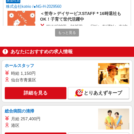
派遣社員
株式会社kotrio /●NG-H-2029560
＜笠寺＞デイサービスSTAFF＊16時退社も
OK！子育て世代活躍中
時給1500円〜2125円 ＜日払い有/週払い有/交
通費全支給(ガソリン代含む)＞
もっと見る
名古屋市南区
あなたにおすすめの求人情報
詳細を見る
キープ
ホールスタッフ
派遣社員
株式会社kotrio /●NG-H-2029839
時給 1,150円
日収1.2万円〜可★「とにかく収入重視!」が叶
仙台市青葉区
う高時給の有料住宅
時給1500円〜2125円 ＜日払い有/週払い有/交
詳細を見る
とりあえずキープ
通費全支給(ガソリン代含む)＞
名古屋市南区
総合病院の清掃
詳細を見る
月給 257,400円
キープ
港区
派遣社員