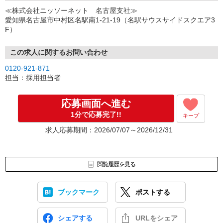
↓
≪株式会社ニッソーネット 名古屋支社≫
（3）選考・お仕事のご案内
愛知県名古屋市中村区名駅南1-21-19（名駅サウスサイドスクエア3
↓
F）
（4）就業開始
※紹介予定派遣・職業紹介などで、正職員登用前提でのお仕事も可
能です。
この求人に関するお問い合わせ
0120-921-871
担当：採用担当者
応募画面へ進む
1分で応募完了!!
キープ
求人応募期間：2026/07/07～2026/12/31
閲覧履歴を見る
ブックマーク
ポストする
シェアする
URLをシェア