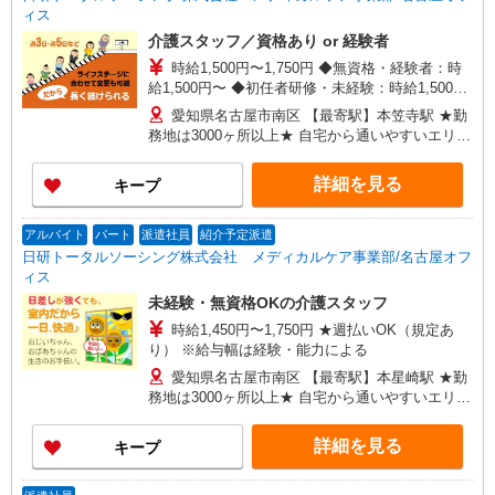
ィス
介護スタッフ／資格あり or 経験者
時給1,500円〜1,750円 ◆無資格・経験者：時
給1,500円〜 ◆初任者研修・未経験：時給1,500
円〜 ◆初任者研修・経験者：時給1,600円〜 ◆介
愛知県名古屋市南区 【最寄駅】本笠寺駅 ★勤
護福祉士：時給1,750円〜 ※経験者は3ヶ月以上 ※
務地は3000ヶ所以上★ 自宅から通いやすいエリア
給与幅は経験・能力による ★週払いOK（規定あ
など、お好きな勤務地をお選び下さい！！
り）
詳細を見る
キープ
アルバイト
パート
派遣社員
紹介予定派遣
日研トータルソーシング株式会社 メディカルケア事業部/名古屋オフ
ィス
未経験・無資格OKの介護スタッフ
時給1,450円〜1,750円 ★週払いOK（規定あ
り） ※給与幅は経験・能力による
愛知県名古屋市南区 【最寄駅】本星崎駅 ★勤
務地は3000ヶ所以上★ 自宅から通いやすいエリア
など、お好きな勤務地をお選び下さい！！
詳細を見る
キープ