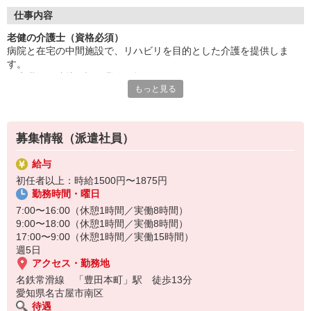
あなたの介護スキルを存分に発揮できます。
経験者は即戦力として優遇！
仕事内容
資格手当も充実！高待遇で迎え入れます。
老健の介護士（資格必須）
研修制度も豊富でスキルアップ可能。
病院と在宅の中間施設で、リハビリを目的とした介護を提供しま
ブランクがあっても大丈夫！
す。
安定した施設で長く働けますよ。
医療職との連携や記録業務も担っていいただきます。
新しい環境で挑戦しませんか？
もっと見る
※食事・入浴・排せつなどの生活支援あり
ご応募を心よりお待ちしております！
利用者の身体機能の維持・向上を目指し、
チームで支援をしていきましょう！！
募集情報（派遣社員）
給与
初任者以上：時給1500円〜1875円
勤務時間・曜日
7:00〜16:00（休憩1時間／実働8時間）
9:00〜18:00（休憩1時間／実働8時間）
17:00〜9:00（休憩1時間／実働15時間）
週5日
アクセス・勤務地
名鉄常滑線 「豊田本町」駅 徒歩13分
愛知県名古屋市南区
待遇