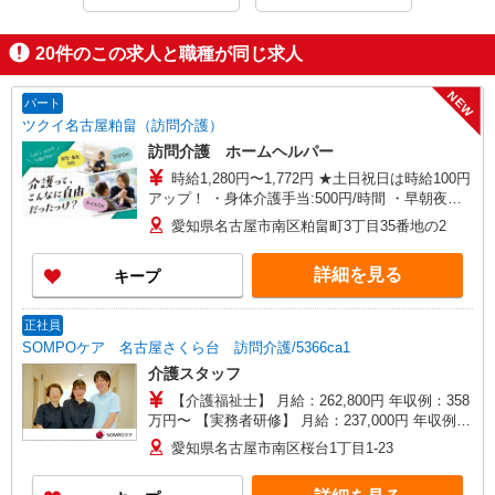
20
件のこの求人と職種が同じ求人
NEW
パート
ツクイ名古屋粕畠（訪問介護）
訪問介護 ホームヘルパー
時給1,280円〜1,772円 ★土日祝日は時給100円
アップ！ ・身体介護手当:500円/時間 ・早朝夜間
深夜手当:300円/時間 （18:00〜翌07:59の時間
愛知県名古屋市南区粕畠町3丁目35番地の2
帯） ・ICT手当:2,000円/月 ・深夜割増は別途支給
・ケア→ケアの移動時間も賃金（時給）を支給 ※
詳細を見る
キープ
特定事業所加算手当:60円/時間含む ※給与幅は資
格・経験等による
正社員
SOMPOケア 名古屋さくら台 訪問介護/5366ca1
介護スタッフ
【介護福祉士】 月給：262,800円 年収例：358
万円〜 【実務者研修】 月給：237,000円 年収例：
325万円〜 【初任者研修】 月給：221,300円 年収
愛知県名古屋市南区桜台1丁目1-23
例：304万円〜 ※職務手当、働きがい向上手当、
日祝手当（月平均2回分）等、毎月平均的に支払わ