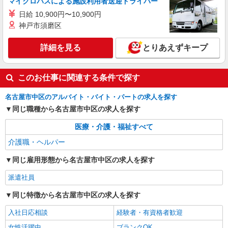
時給1500円〜2125円 ＜日払い有/週払い有/交
マイクロバスによる施設利用者送迎ドライバー
通費全支給(ガソリン代含む)＞
日給 10,900円〜10,900円
名古屋市中区【矢場町駅】
神戸市須磨区
詳細を見る
キープ
詳細を見る
とりあえずキープ
派遣社員
このお仕事に関連する条件で探す
（株）ウィルオブ・ワークCW 名古屋支店/ms230101
生活サポート
名古屋市中区のアルバイト・バイト・パートの求人を探す
時給1400円 ◆前払い・日払い・週払いOK
同じ職種から名古屋市中区の求人を探す
愛知県名古屋市中区
医療・介護・福祉すべて
詳細を見る
キープ
介護職・ヘルパー
同じ雇用形態から名古屋市中区の求人を探す
派遣社員
同じ特徴から名古屋市中区の求人を探す
入社日応相談
経験者・有資格者歓迎
女性活躍中
ブランクOK