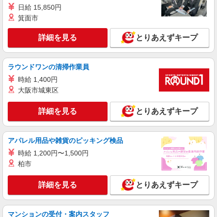
株式会社kotrio /●NG-H-2030042
日給 15,850円
レア！【矢場町駅】就労支援施設で軽作業の見
箕面市
守りなど＊未経験OK
時給1400円〜 ＜日払い有/週払い有/交通費全
詳細を見る
とりあえずキープ
支給(ガソリン代含む)＞
名古屋市中区【矢場町駅】
ラウンドワンの清掃作業員
詳細を見る
キープ
時給 1,400円
大阪市城東区
派遣社員
（株）ウィルオブ・ワークCW 名古屋支店/ms230101
詳細を見る
とりあえずキープ
高齢者向け住宅staff
時給1600円 ◆前払い・日払い・週払いOK
アパレル用品や雑貨のピッキング検品
愛知県名古屋市中区
時給 1,200円〜1,500円
柏市
詳細を見る
キープ
詳細を見る
とりあえずキープ
アルバイト
パート
派遣社員
紹介予定派遣
日研トータルソーシング株式会社 メディカルケア事業部/名古屋オフ
ィス
マンションの受付・案内スタッフ