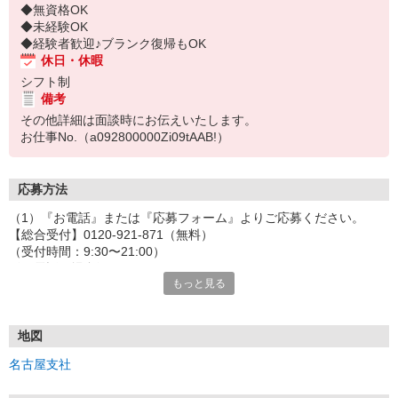
◆無資格OK
◆未経験OK
◆経験者歓迎♪ブランク復帰もOK
休日・休暇
シフト制
備考
その他詳細は面談時にお伝えいたします。
お仕事No.（a092800000Zi09tAAB!）
応募方法
（1）『お電話』または『応募フォーム』よりご応募ください。
【総合受付】0120-921-871（無料）
（受付時間：9:30〜21:00）
〈お電話の場合〉
もっと見る
「e-aidemを見て」とお伝えいただけるとスムーズです。
〈応募フォームからご応募の場合〉
当社担当者から連絡させていただきます。
◎応募フォームからのご応募は24時間受付中です！
地図
↓
名古屋支社
（2）面談・登録の実施
お電話でのカンタン登録面談や来社登録面談を実施しております。