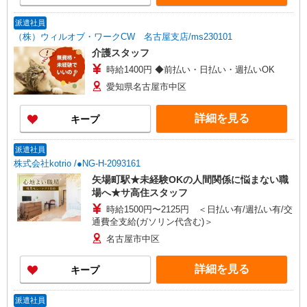
派遣社員
（株）ウィルオブ・ワークCW 名古屋支店/ms230101
介護スタッフ
時給1400円 ◆前払い・日払い・週払いOK
愛知県名古屋市中区
詳細を見る
キープ
派遣社員
株式会社kotrio /●NG-H-2093161
矢場町駅★未経験OKの人間関係に悩まない職
場へ★サ高住スタッフ
時給1500円〜2125円 ＜日払い有/週払い有/交
通費全支給(ガソリン代含む)＞
名古屋市中区
詳細を見る
キープ
派遣社員