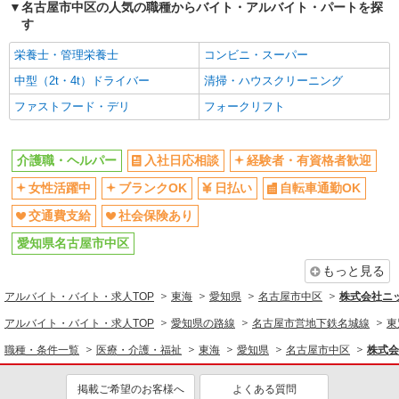
名古屋市中区の人気の職種からバイト・アルバイト・パートを探
す
栄養士・管理栄養士
コンビニ・スーパー
中型（2t・4t）ドライバー
清掃・ハウスクリーニング
ファストフード・デリ
フォークリフト
介護職・ヘルパー
入社日応相談
経験者・有資格者歓迎
女性活躍中
ブランクOK
日払い
自転車通勤OK
交通費支給
社会保険あり
愛知県名古屋市中区
もっと見る
アルバイト・バイト・求人TOP
東海
愛知県
名古屋市中区
株式会社ニ
アルバイト・バイト・求人TOP
愛知県の路線
名古屋市営地下鉄名城線
東
職種・条件一覧
医療・介護・福祉
東海
愛知県
名古屋市中区
株式会
掲載ご希望のお客様へ
よくある質問