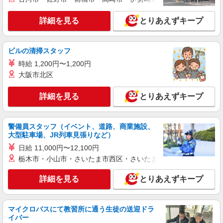
矢場町駅≫高収入！シニア向け高級マンション
職員募集＊.・：゜
詳細を見る
とりあえずキープ
時給1500円〜2125円 ＜日払い有/週払い有/交
通費全支給(ガソリン代含む)＞
ビルの清掃スタッフ
名古屋市中区【矢場町駅】
時給 1,200円〜1,200円
詳細を見る
キープ
大阪市北区
詳細を見る
とりあえずキープ
アルバイト
パート
派遣社員
紹介予定派遣
日研トータルソーシング株式会社 メディカルケア事業部/名古屋オフ
ィス
警備員スタッフ（イベント、道路、商業施設、
未経験・無資格OKの介護スタッフ
大型駐車場、JR列車見張りなど）
時給1,450円〜1,750円 ★週払いOK（規定あ
日給 11,000円〜12,100円
り） ※給与幅は経験・能力による
栃木市・小山市・さいたま市西区・さいたま市岩槻区・久喜市・
愛知県名古屋市中区 【最寄駅】栄町駅 ★勤務
地は3000ヶ所以上★ 自宅から通いやすいエリアな
詳細を見る
ど、お好きな勤務地をお選び下さい！！
とりあえずキープ
詳細を見る
キープ
マイクロバスにて教習所に通う生徒の送迎ドラ
派遣社員
イバー