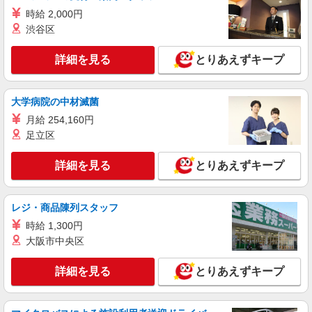
未経験・無資格OKの介護スタッフ
時給 2,000円
時給1,450円〜1,750円 ★週払いOK（規定あ
渋谷区
り） ※給与幅は経験・能力による
愛知県名古屋市中区 【最寄駅】大須観音駅 ★
詳細を見る
とりあえずキープ
勤務地は3000ヶ所以上★ 自宅から通いやすいエリ
アなど、お好きな勤務地をお選び下さい！！
詳細を見る
キープ
大学病院の中材滅菌
月給 254,160円
派遣社員
足立区
（株）ウィルオブ・ワークCW 名古屋支店/ms230101
生活サポート
詳細を見る
とりあえずキープ
時給1400円 ◆前払い・日払い・週払いOK
愛知県名古屋市中区
レジ・商品陳列スタッフ
詳細を見る
キープ
時給 1,300円
大阪市中央区
派遣社員
株式会社kotrio /●NG-H-2029812
詳細を見る
とりあえずキープ
日収1.2万円〜可★「とにかく収入重視!」が叶
う高時給の有料住宅