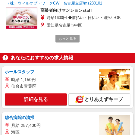
（株）ウィルオブ・ワークCW 名古屋支店/ms230101
高齢者向けマンションstaff
時給1600円 ◆前払い・日払い・週払いOK
愛知県名古屋市中区
もっと見る
詳細を見る
キープ
派遣社員
あなたにおすすめの求人情報
株式会社kotrio /●NG-H-2031146
矢場町駅｜日払いOK！日収1.1万円超え×サ高
ホールスタッフ
住スタッフ！
時給1500円〜2125円 ＜日払い有/週払い有/交
時給 1,150円
通費全支給(ガソリン代含む)＞
仙台市青葉区
名古屋市中区【矢場町駅】
詳細を見る
とりあえずキープ
詳細を見る
キープ
総合病院の清掃
アルバイト
パート
派遣社員
紹介予定派遣
日研トータルソーシング株式会社 メディカルケア事業部/名古屋オフ
月給 257,400円
ィス
港区