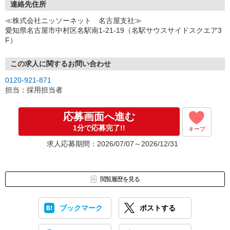
ご都合のよいお日にちをお聞かせください。
連絡先住所
↓
≪株式会社ニッソーネット 名古屋支社≫
（3）選考・お仕事のご案内
愛知県名古屋市中村区名駅南1-21-19（名駅サウスサイドスクエア3
↓
F）
（4）就業開始
※紹介予定派遣・職業紹介などで、正職員登用前提でのお仕事も可
能です。
この求人に関するお問い合わせ
0120-921-871
担当：採用担当者
応募画面へ進む
1分で応募完了!!
キープ
求人応募期間：2026/07/07～2026/12/31
閲覧履歴を見る
ブックマーク
ポストする