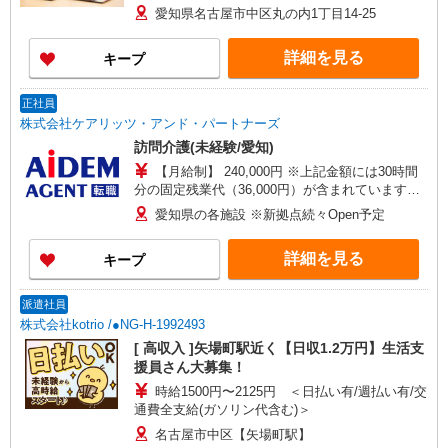
357万円〜 【初任者研修・無資格】 月給：
愛知県名古屋市中区丸の内1丁目14-25
248,300円 年収例：336万円〜 ※職務手当、働き
がい向上手当、日祝手当（月平均2回分）、深夜勤
詳細を見る
キープ
手当（月平均6回分）等、毎月平均的に支払われる
手当を含みます。 ※介護福祉士のみ、特別職務手
当も含む ◎残業時は別途時間外手当支給（超過1
正社員
分〜） ◎賞与 基本給2.08ヶ月分/年支給
株式会社ケアリッツ・アンド・パートナーズ
訪問介護(未経験/愛知)
【月給制】 240,000円 ※上記金額には30時間
分の固定残業代（36,000円）が含まれています。
30時間以上残業した場合は、別途残業手当を支給
愛知県の各施設 ※新拠点続々Open予定
します。 【年収例】 3,600,000円 / 入社2年目・常
勤ヘルパー 4,360,000円 / 入社3年目・サービス提
詳細を見る
キープ
供責任者 5,200,000円 / 入社3年目・管理者
派遣社員
株式会社kotrio /●NG-H-1992493
[ 高収入 ]矢場町駅近く【日収1.2万円】生活支
援員さん大募集！
時給1500円〜2125円 ＜日払い有/週払い有/交
通費全支給(ガソリン代含む)＞
名古屋市中区【矢場町駅】