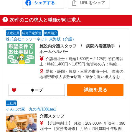
シェアする
URLをシェア
20
件のこの求人と職種が同じ求人
派遣社員
紹介予定派遣
職業紹介
株式会社ニッソーネット 東海版（介護）
施設内介護スタッフ / 病院内看護助手 /
ホームヘルパー
介護福祉士：時給1,600円〜2,125円 初任者以
上：時給1,400円〜1,875円 無資格の方：時給
1,300円〜1,750円 ※給与幅は勤務先による +交通
愛知・静岡・岐阜・三重の東海一円。 東海の
費、諸手当（勤務先による） +0円で介護資格が取
地域密着求人多数★駅近・家から近い求人をお探
れる （別途規定） ★給与日払い制度あり！
しできます！
詳細を見る
キープ
正社員
そんぽの家 丸の内/1081aa1
介護スタッフ
【介護福祉士】 月給：289,800円 年収例：390
万円〜 【実務者研修】 月給：264,000円 年収例：