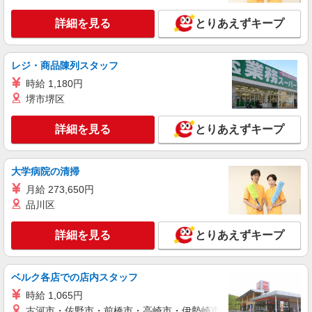
未経験・無資格OKの介護スタッフ
詳細を見る
とりあえずキープ
時給1,450円〜1,750円 ★週払いOK（規定あ
り） ※給与幅は経験・能力による
愛知県名古屋市中区 【最寄駅】上前津駅 ★勤
レジ・商品陳列スタッフ
務地は3000ヶ所以上★ 自宅から通いやすいエリア
など、お好きな勤務地をお選び下さい！！
時給 1,180円
詳細を見る
キープ
堺市堺区
詳細を見る
とりあえずキープ
アルバイト
パート
派遣社員
紹介予定派遣
日研トータルソーシング株式会社 メディカルケア事業部/名古屋オフ
ィス
大学病院の清掃
介護スタッフ／資格あり or 経験者
時給1,500円〜1,750円 ◆無資格・経験者：時
月給 273,650円
給1,500円〜 ◆初任者研修・未経験：時給1,500
品川区
円〜 ◆初任者研修・経験者：時給1,600円〜 ◆介
愛知県名古屋市中区 【最寄駅】鶴舞駅 ★勤務
護福祉士：時給1,750円〜 ※経験者は3ヶ月以上 ※
地は3000ヶ所以上★ 自宅から通いやすいエリアな
詳細を見る
とりあえずキープ
給与幅は経験・能力による ★週払いOK（規定あ
ど、お好きな勤務地をお選び下さい！！
り）
詳細を見る
キープ
ベルク各店での店内スタッフ
派遣社員
時給 1,065円
株式会社kotrio /●NG-H-1992434
古河市・佐野市・前橋市・高崎市・伊勢崎市・太田市・館林市・