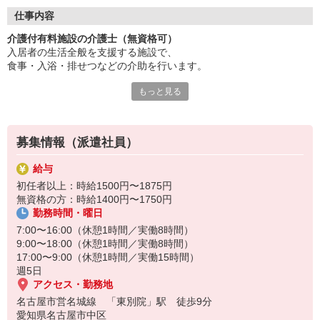
利用者様一人ひとりに寄り添ったケアを実践。
あなたの笑顔で施設を明るくしませんか？
仕事内容
レクリエーションの企画も楽しめ、
介護付有料施設の介護士（無資格可）
チームワーク抜群の働きやすい職場◎
入居者の生活全般を支援する施設で、
無資格から正社員を目指せます！
食事・入浴・排せつなどの介助を行います。
資格取得支援制度もありますよ。
長く安定して働きたい方に最適です。
もっと見る
研修制度が整っている施設も多く、
まずは施設見学からどうぞ！
キャリアアップも可能◎
利用者さまとの信頼関係を築きながら、
日々の生活を支えるやりがいのある仕事です。
募集情報（派遣社員）
給与
初任者以上：時給1500円〜1875円
無資格の方：時給1400円〜1750円
勤務時間・曜日
7:00〜16:00（休憩1時間／実働8時間）
9:00〜18:00（休憩1時間／実働8時間）
17:00〜9:00（休憩1時間／実働15時間）
週5日
アクセス・勤務地
名古屋市営名城線 「東別院」駅 徒歩9分
愛知県名古屋市中区