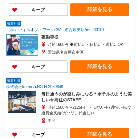
詳細を見る
キープ
派遣社員
（株）ウィルオブ・ワークCW 名古屋支店/ms230101
夜勤専従
時給1600円 ◆前払い・日払い・週払いOK
愛知県名古屋市中区
詳細を見る
キープ
派遣社員
株式会社kotrio /●NG-H-2030649
毎日通うのが楽しみになる＊ホテルのような美
しいサ高住のSTAFF
時給1500円〜2125円 ＜日払い有/週払い有/交
通費全支給(ガソリン代含む)＞
中区
詳細を見る
キープ