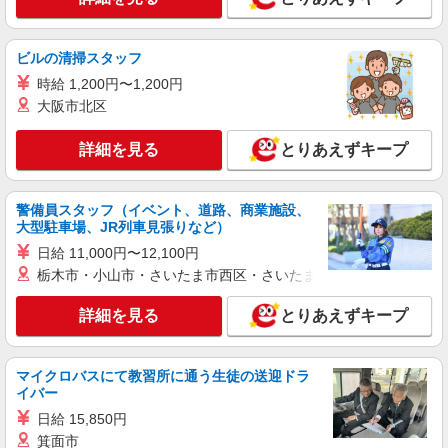
株式会社kotrio /●SZ-H-2013232
豊川駅＊少人数グルホで利用者さんと家事や掃
ビルの清掃スタッフ
除など♪日払いOK
時給 1,200円〜1,200円
時給1500円〜2125円 ＜日払い有/週払い有/交
通費全支給(ガソリン代含む)＞
大阪市北区
豊川市内
詳細を見る
とりあえずキープ
詳細を見る
キープ
警備員スタッフ（イベント、道路、商業施設、
派遣社員
大型駐車場、JR列車見張りなど）
株式会社kotrio /●SZ-H-1953653
日給 11,000円〜12,100円
豊川駅▼綺麗なサ高住で生活ケア▼清掃やフロ
栃木市・小山市・さいたま市西区・さいたま市岩槻区・久喜市・
アの巡回など
時給1500円〜2125円 ＜日払い有/週払い有/交
詳細を見る
とりあえずキープ
通費全支給(ガソリン代含む)＞
豊川市内
マイクロバスにて教習所に通う生徒の送迎ドラ
イバー
詳細を見る
キープ
日給 15,850円
アルバイト
箕面市
パート
派遣社員
紹介予定派遣