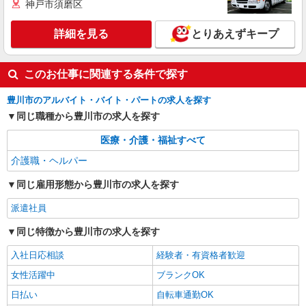
神戸市須磨区
株式会社kotrio /●SZ-H-2099415
レア＊欠員により急募！シニア向けマンション
詳細を見る
とりあえずキープ
で生活サポート
時給1500円〜2125円 ＜日払い有/週払い有/交
通費全支給(ガソリン代含む)＞
このお仕事に関連する条件で探す
豊川市 最寄り駅：牛久保
豊川市のアルバイト・バイト・パートの求人を探す
詳細を見る
キープ
同じ職種から豊川市の求人を探す
医療・介護・福祉すべて
派遣社員
株式会社kotrio /●SZ-H-1992303
介護職・ヘルパー
豊川駅⇒需要のある福祉業界で介護デビュー＊
同じ雇用形態から豊川市の求人を探す
資格支援あり
時給1500円〜2125円 ＜日払い有/週払い有/交
派遣社員
通費全支給(ガソリン代含む)＞
同じ特徴から豊川市の求人を探す
豊川市内
入社日応相談
経験者・有資格者歓迎
詳細を見る
キープ
女性活躍中
ブランクOK
日払い
自転車通勤OK