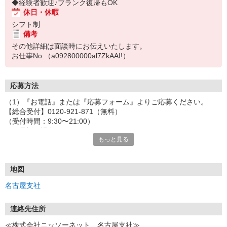
◆経験者歓迎♪ブランク復帰もOK
休日・休暇
シフト制
備考
その他詳細は面談時にお伝えいたします。
お仕事No.（a092800000al7ZkAAI!）
応募方法
（1）『お電話』または『応募フォーム』よりご応募ください。
【総合受付】0120-921-871（無料）
（受付時間：9:30〜21:00）
〈お電話の場合〉
もっと見る
「e-aidemを見て」とお伝えいただけるとスムーズです。
〈応募フォームからご応募の場合〉
当社担当者から連絡させていただきます。
◎応募フォームからのご応募は24時間受付中です！
地図
↓
名古屋支社
（2）面談・登録の実施
お電話でのカンタン登録面談や来社登録面談を実施しております。
ご都合のよいお日にちをお聞かせください。
連絡先住所
↓
≪株式会社ニッソーネット 名古屋支社≫