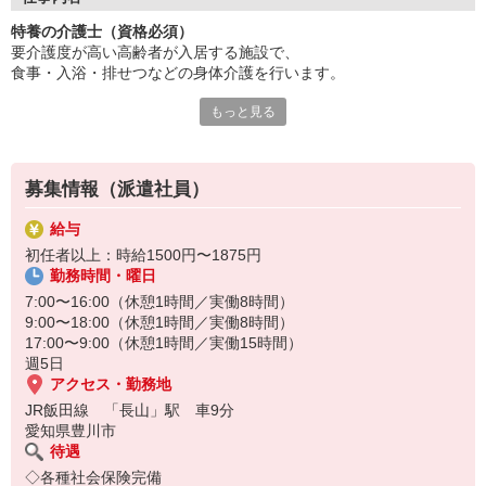
キャリアパスが明確で目標が持て、
特養の介護士（資格必須）
チームで協力し合える環境です。
要介護度が高い高齢者が入居する施設で、
専門性の高い介護を実践できます！
食事・入浴・排せつなどの身体介護を行います。
スキルアップ研修も豊富にご用意。
あなたの頑張りをしっかり評価します。
もっと見る
利用者さまの日常生活をサポートし、
やりがいのある仕事に挑戦しませんか？
一人ひとりの状態や生活リズムに合わせたケアが大切なお仕事で
す。
資格をお持ちの方はしっかりと活かせる環境があります♪
募集情報（派遣社員）
給与
初任者以上：時給1500円〜1875円
勤務時間・曜日
7:00〜16:00（休憩1時間／実働8時間）
9:00〜18:00（休憩1時間／実働8時間）
17:00〜9:00（休憩1時間／実働15時間）
週5日
アクセス・勤務地
JR飯田線 「長山」駅 車9分
愛知県豊川市
待遇
◇各種社会保険完備