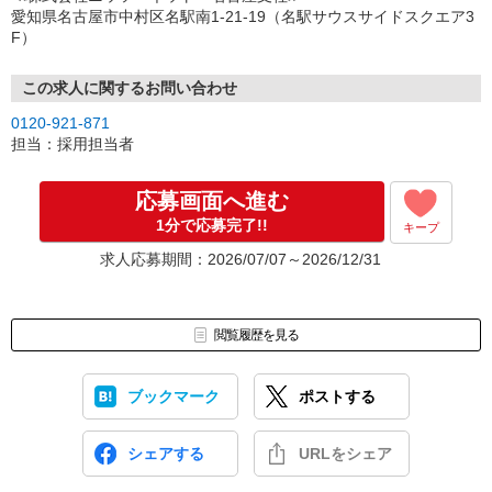
（3）選考・お仕事のご案内
愛知県名古屋市中村区名駅南1-21-19（名駅サウスサイドスクエア3
↓
F）
（4）就業開始
※紹介予定派遣・職業紹介などで、正職員登用前提でのお仕事も可
能です。
この求人に関するお問い合わせ
0120-921-871
担当：採用担当者
応募画面へ進む
1分で応募完了!!
キープ
求人応募期間：2026/07/07～2026/12/31
閲覧履歴を見る
ブックマーク
ポストする
シェアする
URLをシェア