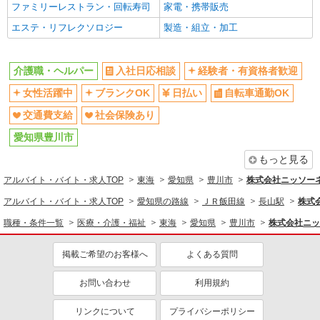
ファミリーレストラン・回転寿司
家電・携帯販売
エステ・リフレクソロジー
製造・組立・加工
介護職・ヘルパー
入社日応相談
経験者・有資格者歓迎
女性活躍中
ブランクOK
日払い
自転車通勤OK
交通費支給
社会保険あり
愛知県豊川市
もっと見る
アルバイト・バイト・求人TOP
東海
愛知県
豊川市
株式会社ニッソー
アルバイト・バイト・求人TOP
愛知県の路線
ＪＲ飯田線
長山駅
株式
職種・条件一覧
医療・介護・福祉
東海
愛知県
豊川市
株式会社ニッ
掲載ご希望のお客様へ
よくある質問
お問い合わせ
利用規約
リンクについて
プライバシーポリシー