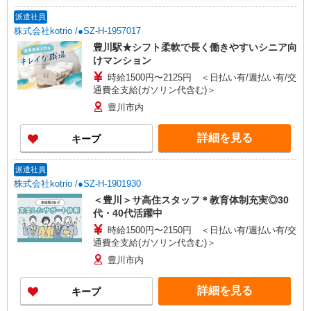
派遣社員
株式会社kotrio /●SZ-H-1957017
豊川駅★シフト柔軟で長く働きやすいシニア向
けマンション
時給1500円〜2125円 ＜日払い有/週払い有/交
通費全支給(ガソリン代含む)＞
豊川市内
詳細を見る
キープ
派遣社員
株式会社kotrio /●SZ-H-1901930
＜豊川＞サ高住スタッフ＊教育体制充実◎30
代・40代活躍中
時給1500円〜2150円 ＜日払い有/週払い有/交
通費全支給(ガソリン代含む)＞
豊川市内
詳細を見る
キープ