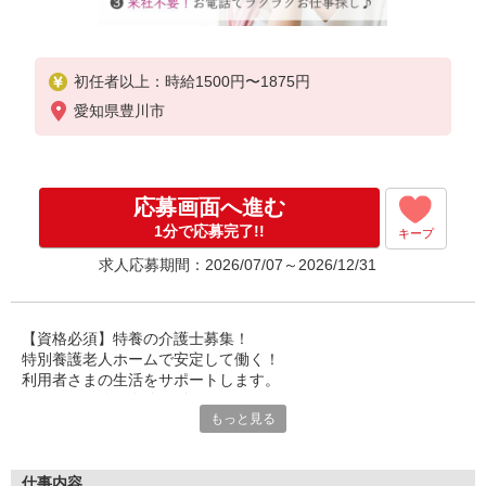
初任者以上：時給1500円〜1875円
愛知県豊川市
応募画面へ進む
1分で応募完了!!
キープ
求人応募期間：2026/07/07～2026/12/31
【資格必須】特養の介護士募集！
特別養護老人ホームで安定して働く！
利用者さまの生活をサポートします。
あなたの経験を存分に活かせます。
もっと見る
資格手当や夜勤手当も充実しています。
経験豊富な方は即戦力として優遇！
施設ならではの安心感と安定性。
仕事内容