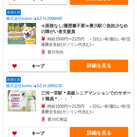
派遣社員
株式会社kotrio /●SZ-H-2099440
≪面接なし/履歴書不要≫豊川駅◇負担少なめ
の障がい者支援員
時給1500円〜2125円 ＜日払い有/週払い有/交
通費全支給(ガソリン代含む)＞
豊川市内
詳細を見る
キープ
派遣社員
株式会社kotrio /●SZ-H-1869130
三河一宮駅＊高級シニアマンションでのサポー
ト職員＊.・：゜
時給1500円〜2125円 ＜日払い有/週払い有/交
通費全支給(ガソリン代含む)＞
豊川IC周辺
詳細を見る
キープ