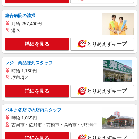
派遣社員
株式会社kotrio /●SZ-H-2014828
総合病院の清掃
豊川駅＊年齢不問◎未経験から安定した業界へ
＊サ高住
月給 257,400円
時給1500円〜2125円 ＜日払い有/週払い有/交
港区
通費全支給(ガソリン代含む)＞
豊川市内
詳細を見る
とりあえずキープ
詳細を見る
キープ
レジ・商品陳列スタッフ
時給 1,180円
派遣社員
株式会社kotrio /●SZ-H-2068179
堺市堺区
毎日通うのが楽しみになる＊ホテルのような美
しいサ高住のSTAFF
詳細を見る
とりあえずキープ
時給1500円〜2125円 ＜日払い有/週払い有/交
通費全支給(ガソリン代含む)＞
ベルク各店での店内スタッフ
豊川市内
時給 1,065円
詳細を見る
古河市・佐野市・前橋市・高崎市・伊勢崎市・太田市・館林市・
キープ
詳細を見る
とりあえずキープ
派遣社員