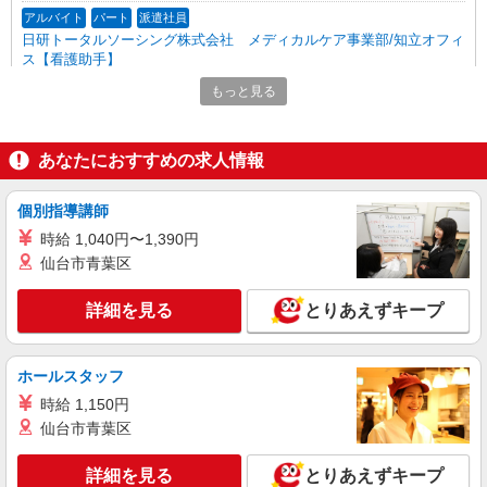
アルバイト
パート
派遣社員
日研トータルソーシング株式会社 メディカルケア事業部/知立オフィ
ス【看護助手】
看護助手（ナースエイド）
もっと見る
時給1,350円 ★週払いOK（規定あり） ※給与
幅は経験・能力による
愛知県豊川市 【最寄駅】JR飯田線「豊川」駅
あなたにおすすめの求人情報
詳細を見る
キープ
個別指導講師
時給 1,040円〜1,390円
派遣社員
仙台市青葉区
株式会社kotrio /●SZ-H-2099450
面接なし/履歴書不要≫三河一宮駅◇負担少な
詳細を見る
とりあえずキープ
めの障がい者支援員
時給1500円〜2125円 ＜日払い有/週払い有/交
通費全支給(ガソリン代含む)＞
ホールスタッフ
豊川IC周辺
時給 1,150円
仙台市青葉区
詳細を見る
キープ
詳細を見る
とりあえずキープ