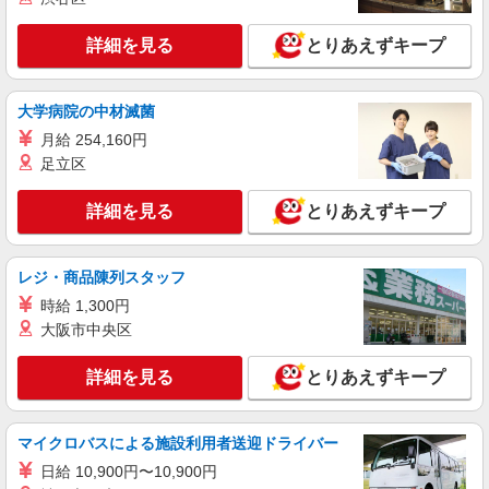
派遣社員
株式会社kotrio /●SZ-H-1991740
詳細を見る
とりあえずキープ
豊川駅｜サ高住STAFF＊落ち着いた雰囲気で
ゆったりお仕事♪
時給1500円〜2125円 ＜日払い有/週払い有/交
大学病院の中材滅菌
通費全支給(ガソリン代含む)＞
月給 254,160円
豊川市内
足立区
詳細を見る
キープ
詳細を見る
とりあえずキープ
派遣社員
株式会社kotrio /●SZ-H-1867670
レジ・商品陳列スタッフ
[ 面接なし ]豊川市の支援員★社会活動の見守
時給 1,300円
りなど
大阪市中央区
時給1500円〜2125円 ＜日払い有/週払い有/交
通費全支給(ガソリン代含む)＞
詳細を見る
とりあえずキープ
豊川市内
詳細を見る
キープ
マイクロバスによる施設利用者送迎ドライバー
日給 10,900円〜10,900円
派遣社員