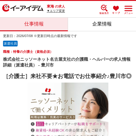
東海
の求人
▼エリア変更
仕事情報
企業情報
更新日：2026/07/08 ※更新日時点の最新情報です
派遣社員
職種：特養の介護士（資格必須）
株式会社ニッソーネット名古屋支社の介護職・ヘルパーの求人情報
詳細（派遣社員） - 豊川市
［介護士］来社不要★お電話でお仕事紹介♪豊川市◎