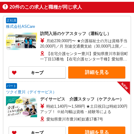
20
件のこの求人と職種が同じ求人
正社員
株式会社ASCare
訪問入浴のケアスタッフ（運転なし）
月給239,000円〜 ★介護福祉士の方は資格手当
20,000円／月 別途交通費支給（30,000円上限／
月） 別途残業手当（月平均残業時間15時間）残業
【在宅介護センター豊川】愛知県豊川市新宿町
代全額支給
一丁目13番地 【在宅介護センター千種】愛知県名
古屋市千種区覚王山通八丁目35番地 イマ－ジュ
池下2D 【在宅介護センター尾張旭】愛知県尾張旭
詳細を見る
キープ
市瀬戸川町一丁目202番地 【在宅介護センター岡
崎】愛知県岡崎市羽根東町二丁目8番地3 第
NEW
2LAND PLAZA BILL101・102号室 【在宅介護セン
パート
ター刈谷】愛知県刈谷市東陽町三丁目68番地 東
ツクイ豊川（デイサービス）
陽町鬼頭ビル1階北側 【在宅介護センター上名古
デイサービス 介護スタッフ（ケアクルー）
屋】愛知県名古屋市西区上名古屋三丁目25番52
時給1,140円〜1,589円 ★土日祝日は時給100円
カサデナカノ1階
アップ！ ※給与幅は資格・経験等による
愛知県豊川市豊川町奴通17番7号
詳細を見る
キープ