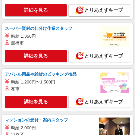
日研トータルソーシング株式会社 メディカルケア事業部/知立オフィ
ス
詳細を見る
とりあえずキープ
介護スタッフ／資格あり or 経験者
時給1,400円〜1,600円 ◆無資格・経験者：時
スーパー資材の仕分け作業スタッフ
給1,400円〜 ◆初任者研修・未経験：時給1,400
円〜 ◆初任者研修・経験者：時給1,500円〜 ◆介
時給 1,350円
愛知県豊川市 【最寄駅】名鉄名古屋本線・名
護福祉士：時給1,600円〜 ※経験者は3ヶ月以上 ※
鉄豊川線「国府」駅 ★勤務地は3000ヶ所以上★
船橋市
給与幅は経験・能力による ★週払いOK（規定あ
自宅から通いやすいエリアなど、お好きな勤務地
り）
をお選び下さい！！
詳細を見る
キープ
詳細を見る
とりあえずキープ
派遣社員
アパレル用品や雑貨のピッキング検品
株式会社kotrio /●SZ-H-2099469
時給 1,200円〜1,500円
≪牛久保駅≫高級シニアマンションで見回り/
生活相談など
柏市
時給1500円〜2125円 ＜日払い有/週払い有/交
通費全支給(ガソリン代含む)＞
詳細を見る
とりあえずキープ
最寄り駅：牛久保
マンションの受付・案内スタッフ
詳細を見る
キープ
時給 2,000円
渋谷区