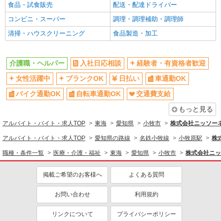
食品・試食販売
配送・配達ドライバー
コンビニ・スーパー
調理・調理補助・調理師
清掃・ハウスクリーニング
食品製造・加工
介護職・ヘルパー
入社日応相談
経験者・有資格者歓迎
女性活躍中
ブランクOK
日払い
車通勤OK
バイク通勤OK
自転車通勤OK
交通費支給
もっと見る
アルバイト・バイト・求人TOP
東海
愛知県
小牧市
株式会社ニッソー
アルバイト・バイト・求人TOP
愛知県の路線
名鉄小牧線
小牧原駅
株
職種・条件一覧
医療・介護・福祉
東海
愛知県
小牧市
株式会社ニッ
掲載ご希望のお客様へ
よくある質問
お問い合わせ
利用規約
リンクについて
プライバシーポリシー