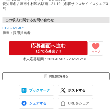
（3）選考・お仕事のご案内
愛知県名古屋市中村区名駅南1-21-19（名駅サウスサイドスクエア3
↓
F）
（4）就業開始
※紹介予定派遣・職業紹介などで、正職員登用前提でのお仕事も可
能です。
この求人に関するお問い合わせ
0120-921-871
担当：採用担当者
応募画面へ進む
1分で応募完了!!
キープ
求人応募期間：2026/07/07～2026/12/31
閲覧履歴を見る
ブックマーク
ポストする
シェアする
URLをシェア