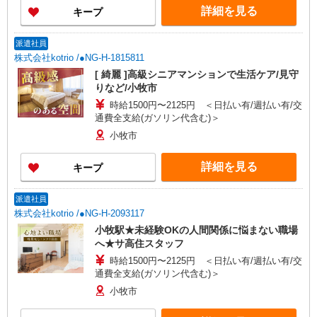
詳細を見る
キープ
派遣社員
株式会社kotrio /●NG-H-1815811
[ 綺麗 ]高級シニアマンションで生活ケア/見守
りなど/小牧市
時給1500円〜2125円 ＜日払い有/週払い有/交
通費全支給(ガソリン代含む)＞
小牧市
詳細を見る
キープ
派遣社員
株式会社kotrio /●NG-H-2093117
小牧駅★未経験OKの人間関係に悩まない職場
へ★サ高住スタッフ
時給1500円〜2125円 ＜日払い有/週払い有/交
通費全支給(ガソリン代含む)＞
小牧市