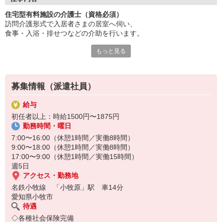
経験者は優遇！即戦力として勤務いただけます。
住宅型有料施設の介護士（資格必須）
スキルアップ研修も充実しています。
訪問介護形式で入居者さまの居室へ伺い、
働き方は選べる柔軟なシフト体制。
食事・入浴・排せつなどの介助を行います。
風通しが良い職場で働きやすさ抜群。
安定して長く働きたい方に最適です。
もっと見る
介護福祉士や初任者研修修了者などの資格が必要で、
施設見学も受け付けています！
個別対応力や柔軟な判断力が求められます。
医療機関との連携も重要で、
募集情報（派遣社員）
利用者の安心・安全な生活を支える役割です。
給与
初任者以上：時給1500円〜1875円
勤務時間・曜日
7:00〜16:00（休憩1時間／実働8時間）
9:00〜18:00（休憩1時間／実働8時間）
17:00〜9:00（休憩1時間／実働15時間）
週5日
アクセス・勤務地
名鉄小牧線 「小牧原」駅 車14分
愛知県小牧市
待遇
◇各種社会保険完備