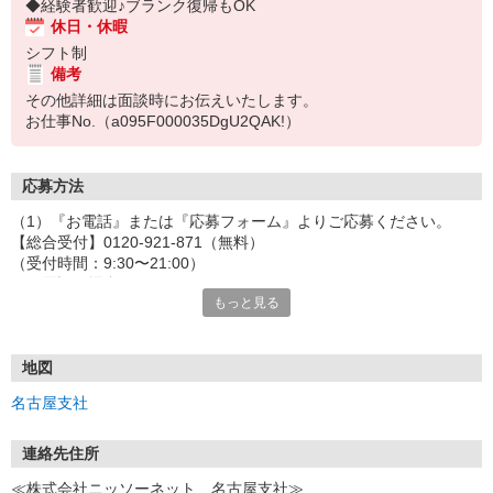
◆経験者歓迎♪ブランク復帰もOK
休日・休暇
シフト制
備考
その他詳細は面談時にお伝えいたします。
お仕事No.（a095F000035DgU2QAK!）
応募方法
（1）『お電話』または『応募フォーム』よりご応募ください。
【総合受付】0120-921-871（無料）
（受付時間：9:30〜21:00）
〈お電話の場合〉
もっと見る
「e-aidemを見て」とお伝えいただけるとスムーズです。
〈応募フォームからご応募の場合〉
当社担当者から連絡させていただきます。
◎応募フォームからのご応募は24時間受付中です！
地図
↓
名古屋支社
（2）面談・登録の実施
お電話でのカンタン登録面談や来社登録面談を実施しております。
ご都合のよいお日にちをお聞かせください。
連絡先住所
↓
≪株式会社ニッソーネット 名古屋支社≫