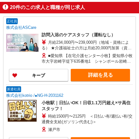
20
件のこの求人と職種が同じ求人
正社員
株式会社ASCare
訪問入浴のケアスタッフ（運転なし）
月給234,000円〜239,000円（地域・資格によ
る） ★介護福祉士の方は月給20,000円加算（資格
手当） 別途交通費支給（30,000円上限／月） 別途
■愛知県 【在宅介護センター小牧】愛知県小牧
残業手当（月平均残業時間15時間）残業代全額支
市大字岩崎字堤下635番地1 シャンポール岩崎1
給
階西 【在宅介護センター一宮】愛知県一宮市新生
二丁目17番7 ■岐阜県 【在宅介護センター岐阜
詳細を見る
キープ
北】岐阜県岐阜市白菊町四丁目47番地1 白菊町4
丁目矢島店舗事務所 【在宅介護センター中津川】
岐阜県中津川市中津川1296番地1 【在宅介護セン
派遣社員
ター郡上】岐阜県郡上市大和町徳永668番地2 ■三
株式会社kotrio /●NG-H-2031162
重県 【在宅介護センター松阪】三重県松阪市中央
小牧駅｜日払いOK！日収1.1万円超え×サ高住
町39番地10
スタッフ！
時給1500円〜2125円 ＜日払い有/週払い有/交
通費全支給(ガソリン代含む)＞
瀬戸市