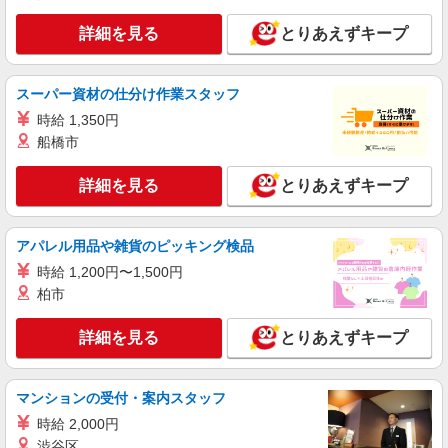
派遣社員
詳細を見る
とりあえずキープ
株式会社kotrio /●NG-H-1839365
≪面接なし/履歴書不要≫小牧市◇負担少なめ
の障がい者支援員
スーパー資材の仕分け作業スタッフ
時給1500円〜2125円 ＜日払い有/週払い有/交
時給 1,350円
通費全支給(ガソリン代含む)＞
船橋市
小牧市内
詳細を見る
とりあえずキープ
詳細を見る
キープ
アパレル用品や雑貨のピッキング検品
派遣社員
株式会社kotrio /●NG-H-1907531
時給 1,200円〜1,500円
小牧市*デイでの生活補助☆新たなスキルを身
柏市
につけて長く働く♪
詳細を見る
時給1500円〜2150円 ＜日払い有/週払い有/交
とりあえずキープ
通費全支給(ガソリン代含む)＞
小牧市中央｜最寄り：小牧駅
マンションの受付・案内スタッフ
詳細を見る
時給 2,000円
キープ
渋谷区