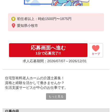
初任者以上：時給1500円〜1875円
愛知県小牧市
応募画面へ進む
1分で応募完了!!
キープ
求人応募期間：2026/07/07～2026/12/31
住宅型有料老人ホームの介護士募集！
資格と経験を活かして働きませんか？
生活支援サービスが中心のお仕事です。
訪問介護の経験も活かせる環境。
もっと見る
利用者様とじっくり向き合えるのが魅力です♪
質の高い生活をサポートしてください。
あなたのホスピタリティが活かせます。
仕事内容