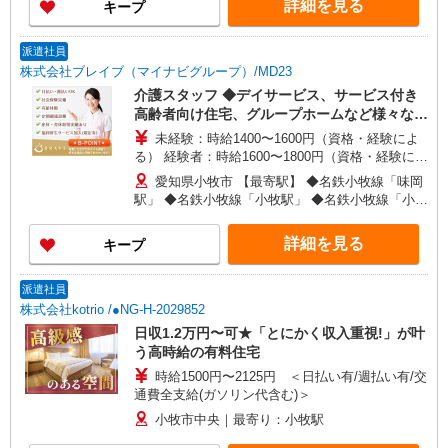
詳細を見る
キープ
派遣社員
株式会社ブレイブ（マイナビグループ）/MD23
介護スタッフ ◆デイサービス、サービス付き
高齢者向け住宅、グループホームなど様々な勤
務先から選べます。
未経験：時給1400〜1600円（資格・経験によ
る） 経験者：時給1600〜1800円（資格・経験によ
る） ◎月収例 時給1800円×1日8時間×22日（週5
愛知県小牧市 【最寄駅】 ◆名鉄小牧線「味岡
日）＝31万6800円 ◆昇給あり ◆支払い方法 ※日
駅」 ◆名鉄小牧線「小牧駅」 ◆名鉄小牧線「小牧
払い/週払い/月払い対応も可能です。詳しくは面談
口駅」 ★その他、近隣に多数勤務地あります！
時にご相談ください。 ◆交通費：別途全額支給 ※
詳細を見る
キープ
当社規定あり
派遣社員
株式会社kotrio /●NG-H-2029852
日収1.2万円〜可★「とにかく収入重視!」が叶
う高時給の有料住宅
時給1500円〜2125円 ＜日払い有/週払い有/交
通費全支給(ガソリン代含む)＞
小牧市中央｜最寄り：小牧駅