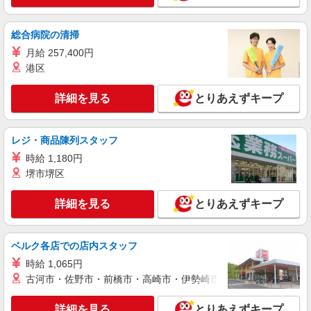
キープ
派遣社員
総合病院の清掃
株式会社kotrio /●NG-H-2029586
月給 257,400円
＜小牧＞デイサービスSTAFF＊16時退社も
港区
OK！子育て世代活躍中
時給1500円〜2125円 ＜日払い有/週払い有/交
詳細を見る
とりあえずキープ
通費全支給(ガソリン代含む)＞
小牧市中央｜最寄り：小牧駅
レジ・商品陳列スタッフ
詳細を見る
キープ
時給 1,180円
堺市堺区
派遣社員
株式会社kotrio /●NG-H-2030720
詳細を見る
とりあえずキープ
毎日通うのが楽しみになる＊ホテルのような美
しいサ高住のSTAFF
時給1500円〜2125円 ＜日払い有/週払い有/交
ベルク各店での店内スタッフ
通費全支給(ガソリン代含む)＞
時給 1,065円
小牧市中央｜最寄り：小牧駅
古河市・佐野市・前橋市・高崎市・伊勢崎市・太田市・館林市・
詳細を見る
キープ
詳細を見る
とりあえずキープ