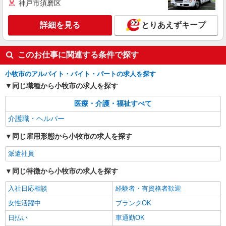
神戸市須磨区
派遣社員
詳細を見る
とりあえずキープ
株式会社ニッソーネット名古屋支社
住宅型有料施設の介護士（資格必須）
初任者以上：時給1500円〜1875円
このお仕事に関連する条件で探す
愛知県小牧市
小牧市のアルバイト・バイト・パートの求人を探す
同じ職種から小牧市の求人を探す
詳細を見る
キープ
医療・介護・福祉すべて
派遣社員
介護職・ヘルパー
株式会社ニッソーネット名古屋支社
住宅型有料施設の介護士（資格必須）
同じ雇用形態から小牧市の求人を探す
初任者以上：時給1500円〜1875円
派遣社員
愛知県小牧市
同じ特徴から小牧市の求人を探す
詳細を見る
キープ
入社日応相談
経験者・有資格者歓迎
女性活躍中
ブランクOK
日払い
車通勤OK