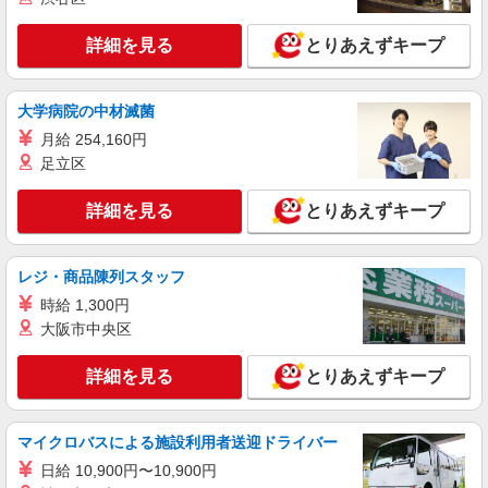
派遣社員
詳細を見る
とりあえずキープ
株式会社kotrio /●NG-H-2030067
レア！【小牧駅】就労支援施設で軽作業の見守
りなど＊未経験OK
大学病院の中材滅菌
時給1400円〜 ＜日払い有/週払い有/交通費全
支給(ガソリン代含む)＞
月給 254,160円
足立区
小牧市中央｜最寄り：小牧駅
詳細を見る
とりあえずキープ
詳細を見る
キープ
派遣社員
レジ・商品陳列スタッフ
レバウェル株式会社
時給 1,300円
［1］介護福祉士 ［2］初任者研修/2級ヘルパ
大阪市中央区
ー ［3］実務者研修/1級ヘルパー ［4］ケアマ
ネジャー等
時給1,226円〜1,800円 ※経験・能力による ＜
詳細を見る
とりあえずキープ
月給例＞シッカリ稼げるのが魅力♪ 時給1,700円×1
日8h×20日（週5日）＝272,000円
愛知県小牧市 ☆その他、愛知県内に勤務地多
数！
マイクロバスによる施設利用者送迎ドライバー
日給 10,900円〜10,900円
詳細を見る
キープ