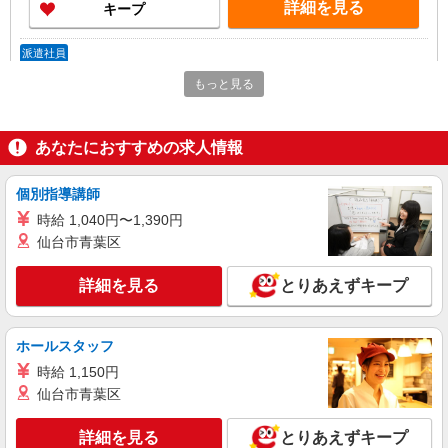
詳細を見る
キープ
派遣社員
株式会社kotrio /●NG-H-1992410
もっと見る
個別ケア重視！高級シニア住宅で巡回やケアな
ど＊小牧駅/日払いOK
時給1500円〜2125円 ＜日払い有/週払い有/交
あなたにおすすめの求人情報
通費全支給(ガソリン代含む)＞
小牧市中央｜最寄り：小牧駅
個別指導講師
時給 1,040円〜1,390円
詳細を見る
キープ
仙台市青葉区
派遣社員
詳細を見る
とりあえずキープ
株式会社kotrio /●NG-H-2031045
小牧駅＊年齢不問◎未経験から安定した業界へ
＊サ高住
ホールスタッフ
時給1500円〜2125円 ＜日払い有/週払い有/交
時給 1,150円
通費全支給(ガソリン代含む)＞
仙台市青葉区
小牧市中央｜最寄り：小牧駅
詳細を見る
とりあえずキープ
詳細を見る