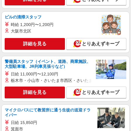
派遣社員
ビルの清掃スタッフ
株式会社kotrio /●NG-H-1992457
小牧駅≫高収入！シニア向け高級マンション職
時給 1,200円〜1,200円
員募集＊.・：゜
大阪市北区
時給1500円〜2125円 ＜日払い有/週払い有/交
通費全支給(ガソリン代含む)＞
詳細を見る
とりあえずキープ
小牧市中央｜最寄り：小牧駅
警備員スタッフ（イベント、道路、商業施設、
詳細を見る
キープ
大型駐車場、JR列車見張りなど）
日給 11,000円〜12,100円
派遣社員
栃木市・小山市・さいたま市西区・さいたま市岩槻区・久喜市・
株式会社kotrio /●NG-H-1905923
小牧駅▼綺麗なサ高住で生活ケア▼清掃やフロ
詳細を見る
とりあえずキープ
アの巡回など
時給1500円〜2125円 ＜日払い有/週払い有/交
通費全支給(ガソリン代含む)＞
マイクロバスにて教習所に通う生徒の送迎ドラ
小牧市中央｜最寄り：小牧駅
イバー
日給 15,850円
詳細を見る
キープ
箕面市