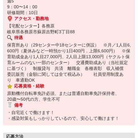
14:30お仕事修了
週5
保育所にお子さまを迎えに行って帰宅
9：00〜14：00
研修期間：10日
☆ココがPoint☆
アクセス・勤務地
・職場の近くに保育所（保育園、幼稚園、託児所）があるから、送
【宅配センター】各務原
り迎えの時間の心配がいりません！
岐阜県各務原市蘇原吉野町3丁目88
・保育料補助制度があります！
待遇
・家事・夕食の支度なども余裕をもってできます！
保育所あり（29センター中18センターに併設） ※月／1人目6,
600円（夏休みなど一時預かり1日400円．上限6,600円） ※保
育助成金あり1人目27,000円、2人目上限13,000円（ヤクルト保
育ルームのない一部のセンター） 交通費助成あり（当社規定
に基づく） 制服貸与 共済 離職金 各種表彰 収入補償
委託販売（金額に関しては全て税込み） 社員登用制度あ
り 車通勤OK
応募資格・経験
原動機付自転車免許必須、または普通自動車免許保持者、
20歳〜50代の方、学生不可
備考
・自宅近くで働けます！
・感染対策もしっかりしているので、安心して働けます！
応募方法