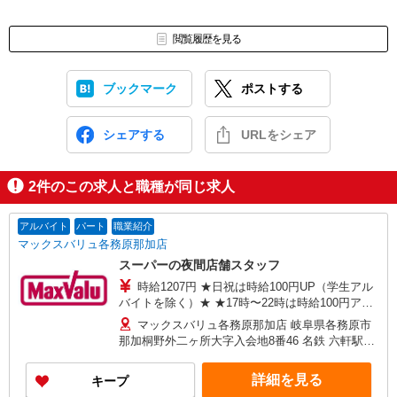
閲覧履歴を見る
ブックマーク
ポストする
シェアする
URLをシェア
2
件のこの求人と職種が同じ求人
アルバイト
パート
職業紹介
マックスバリュ各務原那加店
スーパーの夜間店舗スタッフ
時給1207円 ★日祝は時給100円UP（学生アル
バイトを除く）★ ★17時〜22時は時給100円アッ
プ 【契約期間】 試用期間3カ月後、6カ月ごと更
マックスバリュ各務原那加店 岐阜県各務原市
新 ※試用期間中も条件は同じです
那加桐野外二ヶ所大字入会地8番46 名鉄 六軒駅か
ら徒歩5分国道21号線沿い※車通勤OK
詳細を見る
キープ