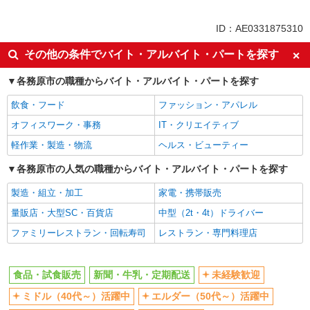
同じ特徴から求人を探す
ID：AE0331875310
未経験歓迎
ミドル（40代～）活躍中
その他の条件でバイト・アルバイト・パートを探す
土日祝休み
上場企業・上場企業のグループ会
社
各務原市の職種からバイト・アルバイト・パートを探す
車通勤OK
扶養内勤務OK
飲食・フード
ファッション・アパレル
交通費支給
社員登用あり
オフィスワーク・事務
IT・クリエイティブ
軽作業・製造・物流
ヘルス・ビューティー
各務原市の人気の職種からバイト・アルバイト・パートを探す
製造・組立・加工
家電・携帯販売
量販店・大型SC・百貨店
中型（2t・4t）ドライバー
ファミリーレストラン・回転寿司
レストラン・専門料理店
食品・試食販売
新聞・牛乳・定期配送
未経験歓迎
ミドル（40代～）活躍中
エルダー（50代～）活躍中