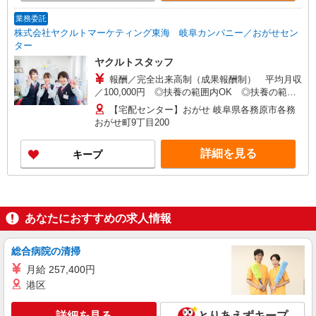
業務委託
株式会社ヤクルトマーケティング東海 岐阜カンパニー／おがせセン
ター
ヤクルトスタッフ
報酬／完全出来高制（成果報酬制） 平均月収
／100,000円 ◎扶養の範囲内OK ◎扶養の範囲
を超えた高収入も応相談 お気軽にお問い合わせ
【宅配センター】おがせ 岐阜県各務原市各務
下さい。 ※収入補償／月10円 ※収入補償期間
おがせ町9丁目200
／６カ月 ※研修期間／10日間（10：00〜12：
30） 研修手当／1日2,000円
詳細を見る
キープ
あなたにおすすめの求人情報
総合病院の清掃
月給 257,400円
港区
詳細を見る
とりあえずキープ