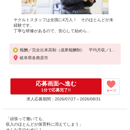
ヤクルトスタッフは全国に4万人！ そのほとんどが未
経験です。
丁寧な研修があるので、安心して始めら...
報酬／完全出来高制（成果報酬制） 平均月収／100
,000円 ◎扶養の範囲内OK ◎扶養の範囲を超えた
岐阜県各務原市
高収入も応相談 お気軽にお問い合わせ下さい。
※収入補償／月10円 ※収入補償期間／６カ月
※研修期間／10日間（10：00〜12：30） 研修手
当／1日2,000円
応募画面へ進む
1分で応募完了!!
キープ
求人応募期間：2026/07/27～2026/08/31
「頑張って働いても、
収入のほとんどが保育料に消えてしまう」
そんな方のために！