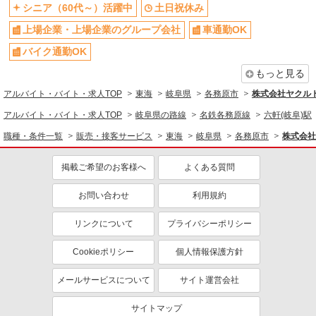
シニア（60代～）活躍中
土日祝休み
上場企業・上場企業のグループ会社
車通勤OK
バイク通勤OK
もっと見る
アルバイト・バイト・求人TOP
東海
岐阜県
各務原市
株式会社ヤクル
アルバイト・バイト・求人TOP
岐阜県の路線
名鉄各務原線
六軒(岐阜)駅
職種・条件一覧
販売・接客サービス
東海
岐阜県
各務原市
株式会社
掲載ご希望のお客様へ
よくある質問
お問い合わせ
利用規約
リンクについて
プライバシーポリシー
Cookieポリシー
個人情報保護方針
メールサービスについて
サイト運営会社
サイトマップ