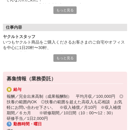
ヤクルトでは≪保育料助成制度≫を取り入れ、
もっと見る
一般の保育園に子どもを預けている方をバックアップ◎
頑張って働いた収入の中から、
少しでも家計の足しに、ママのお小遣いに♪ を応援します！
仕事内容
◆家庭と両立可能な短時間勤務
ヤクルトスタッフ
◆急なお休みにもスタッフ同士で快くフォロー
いつもヤクルト商品をご購入くださるお客さまのご自宅やオフィス
を中心に1日20軒〜30軒、
など、働くママの多いヤクルトならではの
ヤクルト商品をお届けするお仕事です。
充実した環境を整え、
もっと見る
商品を通じてお客さまとふれあう楽しさ、健康的な生活にお役立ち
仕事×育児のお悩みをスッキリ解決に導きます☆
できる喜び。
ヤクルトスタッフのお仕事は、たくさんのヤリガイにあふれていま
す！
募集情報（業務委託）
〜ヤクルトスタッフの1日〜
給与
2児の母として仕事と家庭の両立をしているHさん。
報酬／完全出来高制（成果報酬制） 平均月収／100,000円 ◎
実際のワークスタイルを、一例としてご紹介いたします！
扶養の範囲内OK ◎扶養の範囲を超えた高収入も応相談 お気
※時間は地域によって異なります。
軽にお問い合わせ下さい。 ※収入補償／月10円 ※収入補償
8:10 保育所にお子さまをお預け
期間／６カ月 ※研修期間／10日間（10：00〜12：30）
8:20 宅配センターに到着、お届けの準備
研修手当／1日2,000円
8:30 朝礼が終わったら出発
勤務時間・曜日
13:00 お届け修了、翌日準備、集計作業