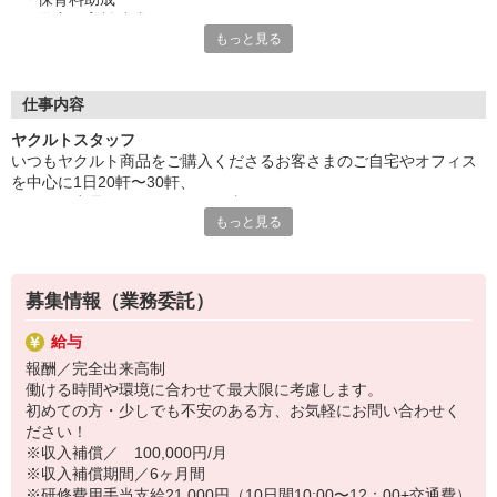
・学童保育料助成
もっと見る
「頑張って働いても、
収入のほとんどが保育料に消えてしまう」
そんな方のために！
仕事内容
ヤクルトでは≪保育料助成制度≫を取り入れ、
ヤクルトスタッフ
一般の保育園に子どもを預けている方をバックアップ◎
いつもヤクルト商品をご購入くださるお客さまのご自宅やオフィス
頑張って働いた収入の中から、
を中心に1日20軒〜30軒、
少しでも家計の足しに、ママのお小遣いに♪ を応援します！
ヤクルト商品をお届けするお仕事です。
もっと見る
商品を通じてお客さまとふれあう楽しさ、健康的な生活にお役立ち
◆家庭と両立可能な短時間勤務
できる喜び。
◆急なお休みにもスタッフ同士で快くフォロー
ヤクルトスタッフのお仕事は、たくさんのヤリガイにあふれていま
す！
など、働くママの多いヤクルトならではの
募集情報（業務委託）
充実した環境を整え、
〜ヤクルトスタッフの1日〜
仕事×育児のお悩みをスッキリ解決に導きます☆
給与
2児の母として仕事と家庭の両立をしているHさん。
報酬／完全出来高制
実際のワークスタイルを、一例としてご紹介いたします！
働ける時間や環境に合わせて最大限に考慮します。
※時間は地域によって異なります。
初めての方・少しでも不安のある方、お気軽にお問い合わせく
8:10 保育所にお子さまをお預け
ださい！
8:20 宅配センターに到着、お届けの準備
※収入補償／ 100,000円/月
8:30 朝礼が終わったら出発
※収入補償期間／6ヶ月間
13:00 お届け修了、翌日準備、集計作業
※研修費用手当支給21,000円（10日間10:00〜12：00+交通費）