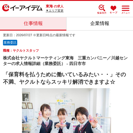
東海
の求人
▼エリア変更
仕事情報
企業情報
更新日：2026/07/27 ※更新日時点の最新情報です
業務委託
職種：ヤクルトスタッフ
株式会社ヤクルトマーケティング東海 三重カンパニー／川越セン
ターの求人情報詳細（業務委託） - 四日市市
「保育料を払うために働いているみたい・・」その
不満、ヤクルトならスッキリ解消できますよ☆