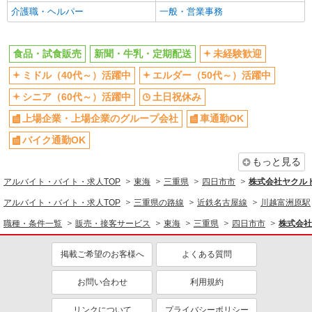
介護職・ヘルパー
一般・営業事務
食品・試食販売
新聞・牛乳・定期配送
未経験歓迎
ミドル（40代～）活躍中
エルダー（50代～）活躍中
シニア（60代～）活躍中
土日祝休み
上場企業・上場企業のグループ会社
車通勤OK
バイク通勤OK
もっと見る
アルバイト・バイト・求人TOP
東海
三重県
四日市市
株式会社ヤクル
アルバイト・バイト・求人TOP
三重県の路線
近鉄名古屋線
川越富洲原駅
職種・条件一覧
販売・接客サービス
東海
三重県
四日市市
株式会社
掲載ご希望のお客様へ
よくある質問
お問い合わせ
利用規約
リンクについて
プライバシーポリシー