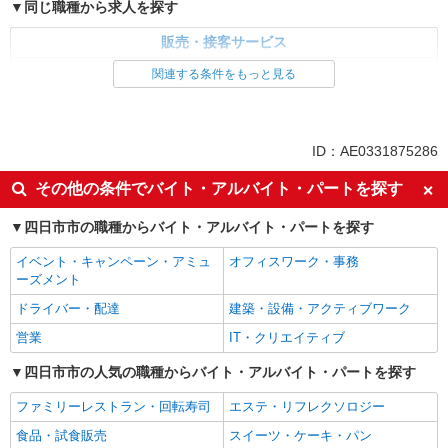
同じ職種から求人を探す
販売・接客サービス
食品・試食販売
関連する条件をもっと見る
ドライバー・配達
同じ特徴から求人を探す
ID：AE0331875286
未経験歓迎
ミドル（40代～）活躍中
その他の条件でバイト・アルバイト・パートを探す
土日祝休み
上場企業・上場企業のグループ会
社
四日市市の職種からバイト・アルバイト・パートを探す
車通勤OK
扶養内勤務OK
イベント・キャンペーン・アミュ
オフィスワーク・事務
ーズメント
ドライバー・配達
建築・設備・アクティブワーク
営業
IT・クリエイティブ
四日市市の人気の職種からバイト・アルバイト・パートを探す
ファミリーレストラン・回転寿司
エステ・リフレクソロジー
食品・試食販売
スイーツ・ケーキ・パン