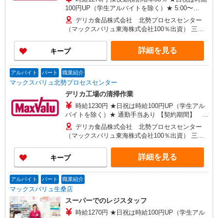
100円UP（学生アルバイトを除く）★ 5:00〜
8:00 時給1450円 8:00〜16:00 時給1270円 通勤
デリカ食品株式会社 北勢プロセスセンター
手当あり 【契約期間】 試用期間3カ月後、6カ月
（マックスバリュ東海株式会社100％出資） 三重
ごと更新 ※試用期間中も条件は同じです
県四日市市河原田町字溝東1077-11 最寄駅 JR河原
田駅徒歩17分 ※車通勤OK
詳細を見る
キープ
アルバイト
パート
職業紹介
マックスバリュ北勢プロセスセンター
デリカ工場の清掃作業
時給1230円 ★日祝は時給100円UP（学生アル
バイトを除く）★ 通勤手当あり 【契約期間】 試
用期間3カ月後、6カ月ごと更新 ※試用期間中も条
デリカ食品株式会社 北勢プロセスセンター
件は同じです
（マックスバリュ東海株式会社100％出資） 三重
県四日市市河原田町字溝東1077-11 最寄駅 JR河原
田駅徒歩17分 ※車通勤OK
詳細を見る
キープ
アルバイト
パート
職業紹介
マックスバリュ生桑店
スーパーでのレジスタッフ
時給1270円 ★日祝は時給100円UP（学生アル