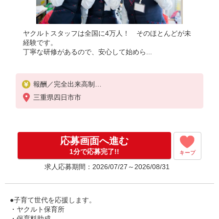
ヤクルトスタッフは全国に4万人！ そのほとんどが未
経験です。
丁寧な研修があるので、安心して始めら...
報酬／完全出来高制
働ける時間や環境に合わせて最大限に考慮します。
三重県四日市市
初めての方・少しでも不安のある方、お気軽にお問
い合わせください！
※収入補償／ 100,000円/月
※収入補償期間／6ヶ月間
応募画面へ進む
※研修費用手当支給21,000円（10日間10:00〜12：0
0+交通費）
1分で応募完了!!
キープ
◆商品買取りなし！働いた分はしっかり稼げます◎
求人応募期間：2026/07/27～2026/08/31
収入保障期間：6か月
●子育て世代を応援します。
・ヤクルト保育所
・保育料助成