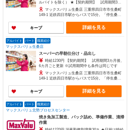
ルバイトを除く） ★【契約期間】 試用期間3カ
月後、6カ月ごと更新 ※試用期間中も条件は同じ
マックスバリュ生桑店 三重県四日市市生桑町
です
149-1 近鉄四日市駅からバスで15分。「停生桑
町」下車、徒歩2分※車通勤OK
詳細を見る
キープ
アルバイト
パート
職業紹介
マックスバリュ生桑店
スーパーの早朝仕分け・品出し
時給1230円 【契約期間】 試用期間3カ月後、
6カ月ごと更新 ※試用期間中も条件は同じです
マックスバリュ生桑店 三重県四日市市生桑町
149-1 近鉄四日市駅からバスで15分。「停生桑
町」下車、徒歩2分※車通勤OK
詳細を見る
キープ
アルバイト
パート
職業紹介
マックスバリュ北勢プロセスセンター
焼き魚加工製造、パック詰め、準備作業、清掃
作業
時給1270円 深夜勤務割増率30％ ★日祝は時給