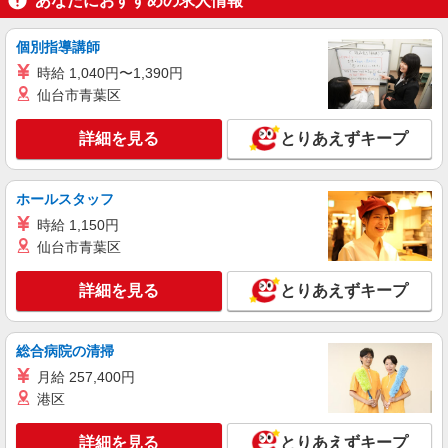
あなたにおすすめの求人情報
報酬／完全出来高制 働ける時間や環境に合わ
せて最大限に考慮します。 初めての方・少しでも
個別指導講師
不安のある方、お気軽にお問い合わせください！
【宅配センター】波木 三重県四日市市波木町
時給 1,040円〜1,390円
※収入補償／ 100,000円/月 ※収入補償期間／6
389－89
仙台市青葉区
ヶ月間 ※研修費用手当支給21,000円（10日間
10:00〜12：00+交通費） ◆商品買取りなし！働い
詳細を見る
キープ
た分はしっかり稼げます◎ 収入保障期間：6か月
詳細を見る
とりあえずキープ
ホールスタッフ
時給 1,150円
仙台市青葉区
詳細を見る
とりあえずキープ
総合病院の清掃
月給 257,400円
港区
詳細を見る
とりあえずキープ