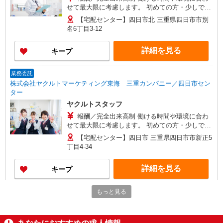
せて最大限に考慮します。 初めての方・少しでも
不安のある方、お気軽にお問い合わせください！
【宅配センター】四日市北 三重県四日市市別
※収入補償／ 100,000円/月 ※収入補償期間／6
名6丁目3-12
ヶ月間 ※研修費用手当支給21,000円（10日間
10:00〜12：00+交通費） ◆商品買取りなし！働い
詳細を見る
キープ
た分はしっかり稼げます◎ 収入保障期間：6か月
業務委託
株式会社ヤクルトマーケティング東海 三重カンパニー／四日市セン
ター
ヤクルトスタッフ
報酬／完全出来高制 働ける時間や環境に合わ
せて最大限に考慮します。 初めての方・少しでも
不安のある方、お気軽にお問い合わせください！
【宅配センター】四日市 三重県四日市市新正5
※収入補償／ 100,000円/月 ※収入補償期間／6
丁目4-34
ヶ月間 ※研修費用手当支給21,000円（10日間
10:00〜12：00+交通費） ◆商品買取りなし！働い
詳細を見る
キープ
た分はしっかり稼げます◎ 収入保障期間：6か月
業務委託
もっと見る
株式会社ヤクルトマーケティング東海 三重カンパニー／波木センタ
ー
ヤクルトスタッフ