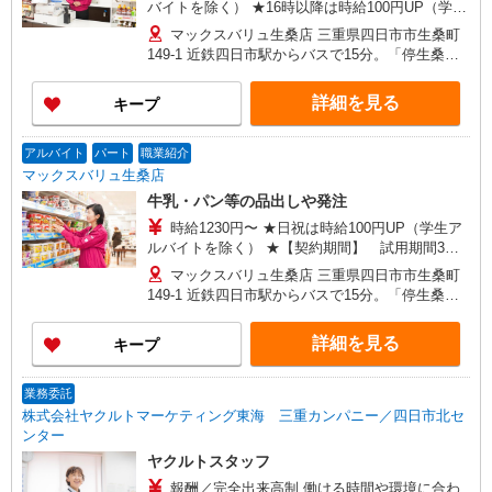
バイトを除く） ★16時以降は時給100円UP（学生
アルバイトは17時〜） ★【契約期間】 試用期間
マックスバリュ生桑店 三重県四日市市生桑町
3カ月後、6カ月ごと更新 ※試用期間中も条件は同
149-1 近鉄四日市駅からバスで15分。「停生桑
じです
町」下車、徒歩2分※車通勤OK
詳細を見る
キープ
アルバイト
パート
職業紹介
マックスバリュ生桑店
牛乳・パン等の品出しや発注
時給1230円〜 ★日祝は時給100円UP（学生ア
ルバイトを除く） ★【契約期間】 試用期間3カ
月後、6カ月ごと更新 ※試用期間中も条件は同じ
マックスバリュ生桑店 三重県四日市市生桑町
です
149-1 近鉄四日市駅からバスで15分。「停生桑
町」下車、徒歩2分※車通勤OK
詳細を見る
キープ
業務委託
株式会社ヤクルトマーケティング東海 三重カンパニー／四日市北セ
ンター
ヤクルトスタッフ
報酬／完全出来高制 働ける時間や環境に合わ