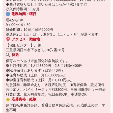
14:30お仕事修了
◆商品買取りなし！働いた分はしっかり稼げます◎
保育所にお子さまを迎えに行って帰宅
収入保障期間：6か月
勤務時間・曜日
☆ココがPoint☆
・職場の近くに保育所（保育園、幼稚園、託児所）があるから、送
週4からOK
り迎えの時間の心配がいりません！
9：00〜14：30
・保育料補助制度があります！
研修期間：10日／日給2000円
・家事・夕食の支度なども余裕をもってできます！
※週休2日（土・日），週休3日（土・日・月）が選べます
アクセス・勤務地
【宅配センター】川越
三重県四日市市下さざらい町7番28号
待遇
保育ルームあり※無償化対象施設です。
※月額使用料／1人目6600円・2人目以降4400円
※臨時保育もあります（日額440円）
◆保育料助成（上限 月15,000円/人）
◆学童保育料助成（上限 月10,000円/人）
制服貸与、離職金あり、各種表彰制度、加害者保険、託児所保
険に加入、バイクリース：月額3300円、自家用車使用：一部燃
料費助成、収入補償制度、祝日面接OK、車通勤OK
応募資格・経験
原付自転車免許必須、普通自動車免許必須、20歳以上の方、学
生不可