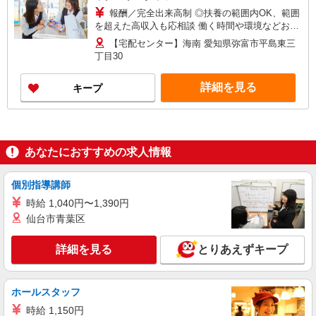
報酬／完全出来高制 ◎扶養の範囲内OK、範囲
を超えた高収入も応相談 働く時間や環境などお気
軽にお問い合わせください！ ※収入補償／月10万
【宅配センター】海南 愛知県弥富市平島東三
円 ※収入補償期間／7ヶ月間 ※研修期間中も研修
丁目30
手当をお支払い（研修10日間で20,000円） ◆商品
買取りなし！働いた分はしっかり稼げます◎ ＊収
詳細を見る
キープ
入補償：お仕事開始月は日割計算です ＊収入補償
期間：お仕事開始月を含みます 収入補償期間：7
ヶ月間
あなたにおすすめの求人情報
個別指導講師
時給 1,040円〜1,390円
仙台市青葉区
詳細を見る
とりあえずキープ
ホールスタッフ
時給 1,150円