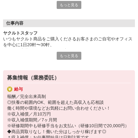
もっと見る
安心ポイントその1 ◆保育所完備◆
保育所の先生やたくさんのお友達と楽しい一日を♪
大切なお子さまをしっかりお預かりいたします。
仕事内容
安心ポイントその2 ◆家計にやさしい保育料◆
ヤクルトスタッフ
2人目からはさらにお安くなるなど、
いつもヤクルト商品をご購入くださるお客さまのご自宅やオフィス
収入をしっかり手元に残すことができるシステムです。
を中心に1日20軒〜30軒、
ヤクルト商品をお届けするお仕事です。
安心ポイントその3 ◆時間も節約できる◆
もっと見る
商品を通じてお客さまとふれあう楽しさ、健康的な生活にお役立ち
保育所はセンターの近くに設置。
できる喜び。
送り迎えの時間も短縮できてとっても効率的◎
ヤクルトスタッフのお仕事は、たくさんのヤリガイにあふれていま
す！
募集情報（業務委託）
〜ヤクルトスタッフの1日〜
給与
2児の母として仕事と家庭の両立をしているHさん。
報酬／完全出来高制
実際のワークスタイルを、一例としてご紹介いたします！
◎扶養の範囲内OK、範囲を超えた高収入も応相談
※時間は地域によって異なります。
働く時間や環境などお気軽にお問い合わせください！
8:10 保育所にお子さまをお預け
※収入補償／月10万円
8:20 宅配センターに到着、お届けの準備
※収入補償期間／7ヶ月間
8:30 朝礼が終わったら出発
※研修期間中も研修手当をお支払い（研修10日間で20,000円）
13:00 お届け修了、翌日準備、集計作業
◆商品買取りなし！働いた分はしっかり稼げます◎
14:00頃 お仕事修了
＊収入補償：お仕事開始月は日割計算です