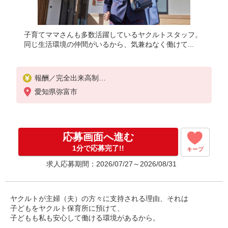
子育てママさんも多数活躍しているヤクルトスタッフ。
同じ生活環境の仲間がいるから、気兼ねなく働けて...
報酬／完全出来高制
◎扶養の範囲内OK、範囲を超えた高収入も応相談
愛知県弥富市
働く時間や環境などお気軽にお問い合わせください
！
※収入補償／月10万円
※収入補償期間／7ヶ月間
応募画面へ進む
※研修期間中も研修手当をお支払い（研修10日間で2
0,000円）
1分で応募完了!!
キープ
◆商品買取りなし！働いた分はしっかり稼げます◎
求人応募期間：2026/07/27～2026/08/31
＊収入補償：お仕事開始月は日割計算です
＊収入補償期間：お仕事開始月を含みます
収入補償期間：7ヶ月間
ヤクルトが主婦（夫）の方々に支持される理由、それは
子どもをヤクルト保育所に預けて、
子どもも私も安心して働ける環境があるから。