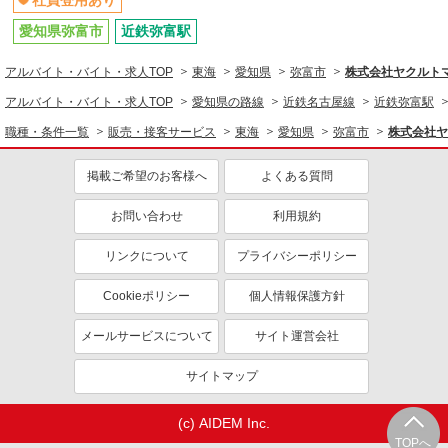
社員登用あり
愛知県弥富市
近鉄弥富駅
アルバイト・バイト・求人TOP
東海
愛知県
弥富市
株式会社ヤクルト
アルバイト・バイト・求人TOP
愛知県の路線
近鉄名古屋線
近鉄弥富駅
職種・条件一覧
販売・接客サービス
東海
愛知県
弥富市
株式会社ヤ
掲載ご希望のお客様へ
よくある質問
お問い合わせ
利用規約
リンクについて
プライバシーポリシー
Cookieポリシー
個人情報保護方針
メールサービスについて
サイト運営会社
サイトマップ
(c) AIDEM Inc.
TOPへ