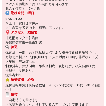
保育所にお子さまを迎えに行って帰宅
＊収入補償期間：お仕事開始月を含みます
収入補償期間：7ヶ月間
☆ココがPoint☆
勤務時間・曜日
・職場の近くに保育所（保育園、幼稚園、託児所）があるから、送
り迎えの時間の心配がいりません！
9:00-14:00
・家事・夕食の支度なども余裕をもってできます！
※土日・祝日はお休み
※ご希望を考慮の上、相談に応じます。
アクセス・勤務地
【宅配センター】海南
愛知県弥富市平島東3-30
待遇
保育所（一部、民間託児所提携）あり※無償化対象施設です。
月額使用料／１人目6,000円・2人目以降4,000円(非課税）※受
入年齢：満1歳以上。
制服貸与、共済制度、離職金制度、表彰制度、収入補償制度、
社員登用制度あり。
従事者割引
応募資格・経験
原付自転車免許保持者歓迎、20代〜50代の方（30代、40代活躍
中！）
備考
・自宅近くで働けます！
・感染対策もしっかりしているので、安心して働けます！