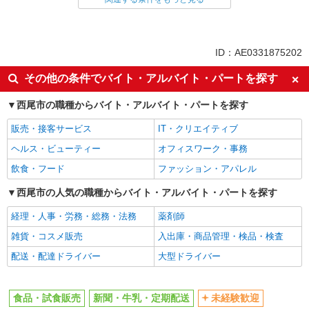
ドライバー・配達
同じ特徴から求人を探す
ID：AE0331875202
未経験歓迎
ミドル（40代～）活躍中
その他の条件でバイト・アルバイト・パートを探す
土日祝休み
上場企業・上場企業のグループ会
社
西尾市の職種からバイト・アルバイト・パートを探す
扶養内勤務OK
交通費支給
販売・接客サービス
IT・クリエイティブ
社員登用あり
ヘルス・ビューティー
オフィスワーク・事務
飲食・フード
ファッション・アパレル
西尾市の人気の職種からバイト・アルバイト・パートを探す
経理・人事・労務・総務・法務
薬剤師
雑貨・コスメ販売
入出庫・商品管理・検品・検査
配送・配達ドライバー
大型ドライバー
食品・試食販売
新聞・牛乳・定期配送
未経験歓迎