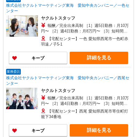
株式会社ヤクルトマーケティング東海 愛知中央カンパニー／一色セ
ンター
ヤクルトスタッフ
報酬／完全出来高制 ［1］週5日勤務：月10万
円〜 ［2］週4日勤務：月8万円〜 ［3］短時間勤
務：月8万円固定 ※［1］［2］月額例/完全出来高
【宅配センター】一色 愛知県西尾市一色町赤
制（6か月間補償あり） ◎扶養の範囲内OK ◎扶養
羽遠ノ子5-1
の範囲を超えた高収入も応相談 働ける時間や環境
に合わせて最大限に考慮します。 初めての方・少
詳細を見る
キープ
しでも不安のある方、お気軽にお問い合わせくだ
さい！ ※収入補償/月10万円（週5日勤務） ※収入
補償期間/6か月間 ※研修期間中は日当支払いあり
業務委託
（1000円/日 11日間、10：00〜13：30） ※月15
株式会社ヤクルトマーケティング東海 愛知中央カンパニー／西尾セ
万円以上コース新導入(8:30〜15:30）
ンター
ヤクルトスタッフ
報酬／完全出来高制 ［1］週5日勤務：月10万
円〜 ［2］週4日勤務：月8万円〜 ［3］短時間勤
務：月8万円固定 ※［1］［2］月額例/完全出来高
【宅配センター】西尾 愛知県西尾市寄住町灯
制（6か月間補償あり） ◎扶養の範囲内OK ◎扶養
籠下34番地
の範囲を超えた高収入も応相談 働ける時間や環境
に合わせて最大限に考慮します。 初めての方・少
詳細を見る
キープ
しでも不安のある方、お気軽にお問い合わせくだ
さい！ ※収入補償/月10万円（週5日勤務） ※収入