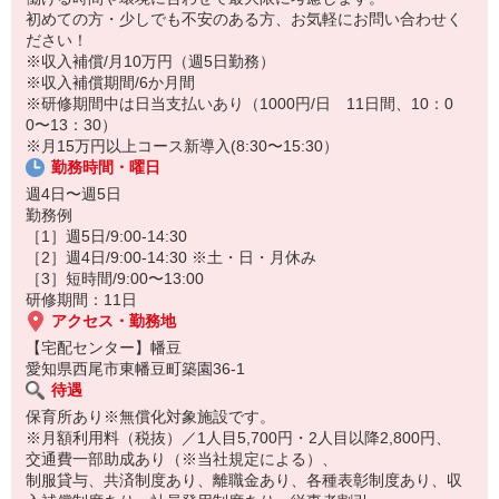
保育所にお子さまを迎えに行って帰宅
初めての方・少しでも不安のある方、お気軽にお問い合わせく
ださい！
☆ココがPoint☆
※収入補償/月10万円（週5日勤務）
・職場の近くに保育所（保育園、幼稚園、託児所）があるから、送
※収入補償期間/6か月間
り迎えの時間の心配がいりません！
※研修期間中は日当支払いあり（1000円/日 11日間、10：0
・家事・夕食の支度なども余裕をもってできます！
0〜13：30）
※月15万円以上コース新導入(8:30〜15:30）
勤務時間・曜日
週4日〜週5日
勤務例
［1］週5日/9:00-14:30
［2］週4日/9:00-14:30 ※土・日・月休み
［3］短時間/9:00〜13:00
研修期間：11日
アクセス・勤務地
【宅配センター】幡豆
愛知県西尾市東幡豆町築園36-1
待遇
保育所あり※無償化対象施設です。
※月額利用料（税抜）／1人目5,700円・2人目以降2,800円、
交通費一部助成あり（※当社規定による）、
制服貸与、共済制度あり、離職金あり、各種表彰制度あり、収