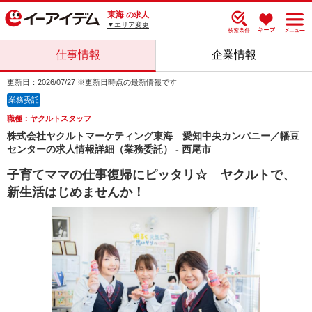
東海
の求人
▼エリア変更
仕事情報
企業情報
更新日：2026/07/27 ※更新日時点の最新情報です
業務委託
職種：ヤクルトスタッフ
株式会社ヤクルトマーケティング東海 愛知中央カンパニー／幡豆
センターの求人情報詳細（業務委託） - 西尾市
子育てママの仕事復帰にピッタリ☆ ヤクルトで、
新生活はじめませんか！