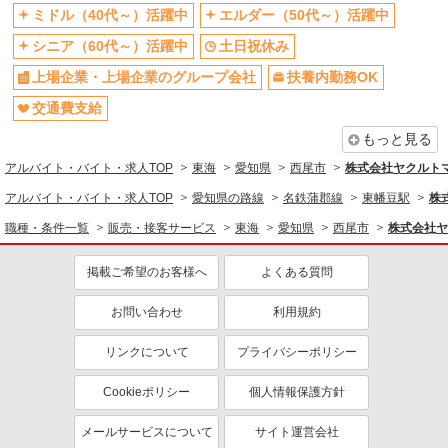
ミドル（40代～）活躍中
エルダー（50代～）活躍中
シニア（60代～）活躍中
土日祝休み
上場企業・上場企業のグループ会社
扶養内勤務OK
交通費支給
もっと見る
アルバイト・バイト・求人TOP
東海
愛知県
西尾市
株式会社ヤクルト
アルバイト・バイト・求人TOP
愛知県の路線
名鉄蒲郡線
東幡豆駅
株
職種・条件一覧
販売・接客サービス
東海
愛知県
西尾市
株式会社ヤ
掲載ご希望のお客様へ
よくある質問
お問い合わせ
利用規約
リンクについて
プライバシーポリシー
Cookieポリシー
個人情報保護方針
メールサービスについて
サイト運営会社