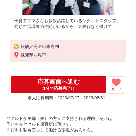
子育てママさんも多数活躍しているヤクルトスタッフ。
同じ生活環境の仲間がいるから、気兼ねなく働けて...
報酬／完全出来高制
［1］週5日勤務：月10万円〜
愛知県西尾市
［2］週4日勤務：月8万円〜
［3］短時間勤務：月8万円固定
※［1］［2］月額例/完全出来高制（6か月間補償あ
り）
応募画面へ進む
◎扶養の範囲内OK
◎扶養の範囲を超えた高収入も応相談
1分で応募完了!!
キープ
働ける時間や環境に合わせて最大限に考慮します。
求人応募期間：2026/07/27～2026/08/31
初めての方・少しでも不安のある方、お気軽にお問
い合わせください！
※収入補償/月10万円（週5日勤務）
※収入補償期間/6か月間
ヤクルトが主婦（夫）の方々に支持される理由、それは
※研修期間中は日当支払いあり（1000円/日 11日間
子どもをヤクルト保育所に預けて、
、10：00〜13：30）
子どもも私も安心して働ける環境があるから。
※月15万円以上コース新導入(8:30〜15:30）