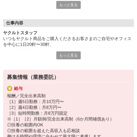
もっと見る
安心ポイントその1 ◆保育所完備◆
保育所の先生やたくさんのお友達と楽しい一日を♪
大切なお子さまをしっかりお預かりいたします。
仕事内容
安心ポイントその2 ◆家計にやさしい保育料◆
ヤクルトスタッフ
2人目からはさらにお安くなるなど、
いつもヤクルト商品をご購入くださるお客さまのご自宅やオフィス
収入をしっかり手元に残すことができるシステムです。
を中心に1日20軒〜30軒、
ヤクルト商品をお届けするお仕事です。
安心ポイントその3 ◆時間も節約できる◆
もっと見る
商品を通じてお客さまとふれあう楽しさ、健康的な生活にお役立ち
保育所はセンターの近くに設置。
できる喜び。
送り迎えの時間も短縮できてとっても効率的◎
ヤクルトスタッフのお仕事は、たくさんのヤリガイにあふれていま
す！
募集情報（業務委託）
〜ヤクルトスタッフの1日〜
給与
2児の母として仕事と家庭の両立をしているHさん。
報酬／完全出来高制
実際のワークスタイルを、一例としてご紹介いたします！
［1］週5日勤務：月10万円〜
※時間は地域によって異なります。
［2］週4日勤務：月8万円〜
8:10 保育所にお子さまをお預け
［3］短時間勤務：月8万円固定
8:20 宅配センターに到着、お届けの準備
※［1］［2］月額例/完全出来高制（6か月間補償あり）
8:30 朝礼が終わったら出発
◎扶養の範囲内OK
13:00 お届け修了、翌日準備、集計作業
◎扶養の範囲を超えた高収入も応相談
14:30お仕事修了
働ける時間や環境に合わせて最大限に考慮します。